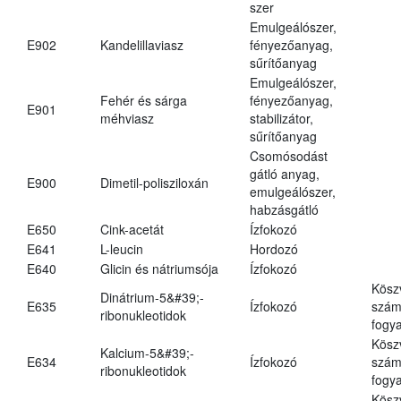
szer
Emulgeálószer,
E902
Kandelillaviasz
fényezőanyag,
sűrítőanyag
Emulgeálószer,
Fehér és sárga
fényezőanyag,
E901
méhviasz
stabilizátor,
sűrítőanyag
Csomósodást
gátló anyag,
E900
Dimetil-polisziloxán
emulgeálószer,
habzásgátló
E650
Cink-acetát
Ízfokozó
E641
L-leucin
Hordozó
E640
Glicin és nátriumsója
Ízfokozó
Kösz
Dinátrium-5&#39;-
E635
Ízfokozó
számá
ribonukleotidok
fogya
Kösz
Kalcium-5&#39;-
E634
Ízfokozó
számá
ribonukleotidok
fogya
Kösz