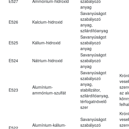
E527
Ammónium-hidroxid
szabályozó
anyag
Savanyúságot
szabályozó
E526
Kalcium-hidroxid
anyag,
szilárdítóanyag
Savanyúságot
E525
Kálium-hidroxid
szabályozó
anyag
Savanyúságot
E524
Nátrium-hidroxid
szabályozó
anyag
Savanyúságot
Krón
szabályozó
vese
anyag,
Alumínium-
szen
E523
stabilizátor,
ammónium-szulfát
az a
szilárdítóanyag,
könn
térfogatnövelő
felh
szer
Krón
Savanyúságot
vese
Alumínium-kálium-
szabályozó
szen
E522