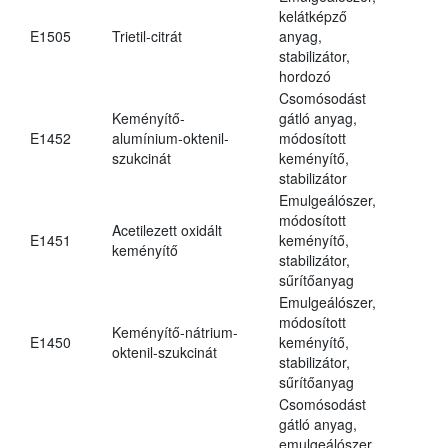
kelátképző
E1505
Trietil-citrát
anyag,
stabilizátor,
hordozó
Csomósodást
Keményítő-
gátló anyag,
E1452
alumínium-oktenil-
módosított
szukcinát
keményítő,
stabilizátor
Emulgeálószer,
módosított
Acetilezett oxidált
E1451
keményítő,
keményítő
stabilizátor,
sűrítőanyag
Emulgeálószer,
módosított
Keményítő-nátrium-
E1450
keményítő,
oktenil-szukcinát
stabilizátor,
sűrítőanyag
Csomósodást
gátló anyag,
emulgeálószer,