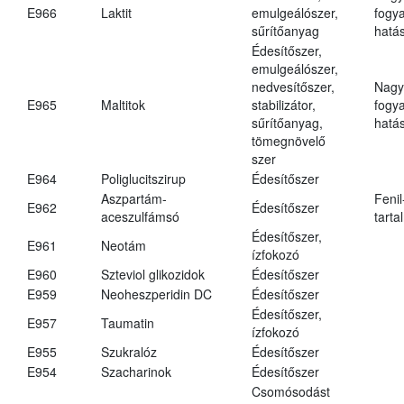
E966
Laktit
emulgeálószer,
fogy
sűrítőanyag
hatá
Édesítőszer,
emulgeálószer,
nedvesítőszer,
Nagy
E965
Maltitok
stabilizátor,
fogy
sűrítőanyag,
hatá
tömegnövelő
szer
E964
Poliglucitszirup
Édesítőszer
Aszpartám-
Fenil
E962
Édesítőszer
aceszulfámsó
tarta
Édesítőszer,
E961
Neotám
ízfokozó
E960
Szteviol glikozidok
Édesítőszer
E959
Neoheszperidin DC
Édesítőszer
Édesítőszer,
E957
Taumatin
ízfokozó
E955
Szukralóz
Édesítőszer
E954
Szacharinok
Édesítőszer
Csomósodást