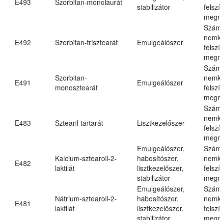
E493
Szorbitan-monolaurát
stabilizátor
felsz
megn
Szám
nemk
E492
Szorbitan-trisztearát
Emulgeálószer
felsz
megn
Szám
Szorbitan-
nemk
E491
Emulgeálószer
monosztearát
felsz
megn
Szám
nemk
E483
Sztearil-tartarát
Lisztkezelőszer
felsz
megn
Emulgeálószer,
Szám
Kalcium-sztearoil-2-
habosítószer,
nemk
E482
laktilát
lisztkezelőszer,
felsz
stabilizátor
megn
Emulgeálószer,
Szám
Nátrium-sztearoil-2-
habosítószer,
nemk
E481
laktilát
lisztkezelőszer,
felsz
stabilizátor
megn