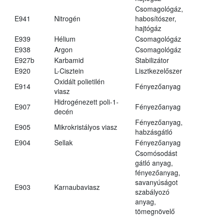
Csomagológáz,
E941
Nitrogén
habosítószer,
hajtógáz
E939
Hélium
Csomagológáz
E938
Argon
Csomagológáz
E927b
Karbamid
Stabilizátor
E920
L-Cisztein
Lisztkezelőszer
Oxidált polietilén
E914
Fényezőanyag
viasz
Hidrogénezett poli-1-
E907
Fényezőanyag
decén
Fényezőanyag,
E905
Mikrokristályos viasz
habzásgátló
E904
Sellak
Fényezőanyag
Csomósodást
gátló anyag,
fényezőanyag,
savanyúságot
E903
Karnaubaviasz
szabályozó
anyag,
tömegnövelő