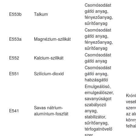
Csomósodást
gátló anyag,
E553b
Talkum
fényezőanyag,
sűrítőanyag
Csomósodást
gátló anyag,
E553a
Magnézium-szilikát
fényezőanyag,
sűrítőanyag
Csomósodást
E552
Kalcium-szilikát
gátló anyag
Csomósodást
E551
Szilícium-dioxid
gátló anyag,
habzásgátló
Emulgeálósó,
emulgeálószer,
Krón
savanyúságot
vese
szabályozó
Savas nátrium-
szen
E541
anyag,
alumínium-foszfát
az a
stabilizátor,
könn
sűrítőanyag,
felh
térfogatnövelő
szer