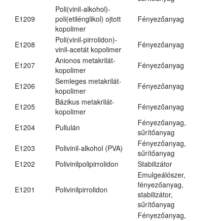
Poli(vinil-alkohol)-
E1209
poli(etilénglikol) ojtott
Fényezőanyag
kopolimer
Poli(vinil-pirrolidon)-
E1208
Fényezőanyag
vinil-acetát kopolimer
Anionos metakrilát-
E1207
Fényezőanyag
kopolimer
Semleges metakrilát-
E1206
Fényezőanyag
kopolimer
Bázikus metakrilát-
E1205
Fényezőanyag
kopolimer
Fényezőanyag,
E1204
Pullulán
sűrítőanyag
Fényezőanyag,
E1203
Polivinil-alkohol (PVA)
sűrítőanyag
E1202
Polivinilpolipirrolidon
Stabilizátor
Emulgeálószer,
fényezőanyag,
E1201
Polivinilpirrolidon
stabilizátor,
sűrítőanyag
Fényezőanyag,