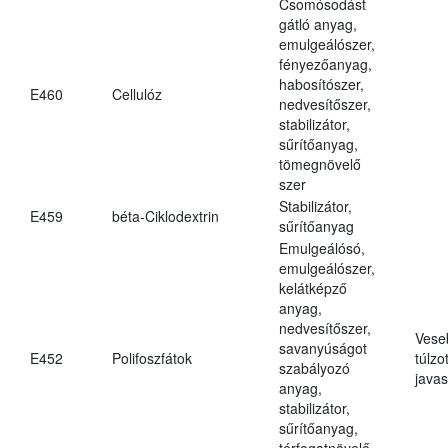
Csomósodást
gátló anyag,
emulgeálószer,
fényezőanyag,
habosítószer,
E460
Cellulóz
nedvesítőszer,
stabilizátor,
sűrítőanyag,
tömegnövelő
szer
Stabilizátor,
E459
béta-Ciklodextrin
sűrítőanyag
Emulgeálósó,
emulgeálószer,
kelátképző
anyag,
nedvesítőszer,
Vese
savanyúságot
E452
Polifoszfátok
túlzo
szabályozó
javas
anyag,
stabilizátor,
sűrítőanyag,
térfogatnövelő