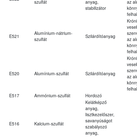
szulfát
anyag,
az a
stabilizátor
könn
felh
Krón
vese
Alumínium-nátrium-
szen
E521
Szilárdítóanyag
szulfát
az a
könn
felh
Krón
vese
szen
E520
Alumínium-szulfát
Szilárdítóanyag
az a
könn
felh
E517
Ammónium-szulfát
Hordozó
Kelátképző
anyag,
lisztkezelőszer,
savanyúságot
E516
Kalcium-szulfát
szabályozó
anyag,