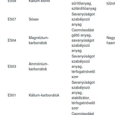
E508
Kálium-klorid
sűrítőanyag,
túlzo
szilárdítóanyag
Savanyúságot
E507
Sósav
szabályozó
anyag
Csomósodást
gátló anyag,
Magnézium-
Nagy
E504
savanyúságot
karbonátok
hasm
szabályozó
anyag
Savanyúságot
szabályozó
Ammónium-
E503
anyag,
karbonátok
térfogatnövelő
szer
Savanyúságot
szabályozó
anyag,
E501
Kálium-karbonátok
stabilizátor,
térfogatnövelő
szer
Csomósodást