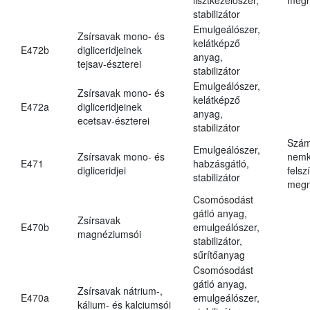
stabilizátor
Emulgeálószer,
Zsírsavak mono- és
kelátképző
E472b
digliceridjeinek
anyag,
tejsav-észterei
stabilizátor
Emulgeálószer,
Zsírsavak mono- és
kelátképző
E472a
digliceridjeinek
anyag,
ecetsav-észterei
stabilizátor
Szám
Emulgeálószer,
Zsírsavak mono- és
nemk
E471
habzásgátló,
digliceridjei
felsz
stabilizátor
megn
Csomósodást
gátló anyag,
Zsírsavak
E470b
emulgeálószer,
magnéziumsói
stabilizátor,
sűrítőanyag
Csomósodást
gátló anyag,
Zsírsavak nátrium-,
E470a
emulgeálószer,
kálium- és kalciumsói