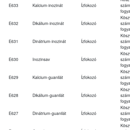
E633
Kalcium-inozinát
Ízfokozó
számá
fogya
Kösz
E632
Dikálium-inozinát
Ízfokozó
számá
fogya
Kösz
E631
Dinátrium-inozinát
Ízfokozó
számá
fogya
Kösz
E630
Inozinsav
Ízfokozó
számá
fogya
Kösz
E629
Kalcium-guanilát
Ízfokozó
számá
fogya
Kösz
E628
Dikálium-guanilát
Ízfokozó
számá
fogya
Kösz
E627
Dinátrium-guanilát
Ízfokozó
számá
fogya
Kösz