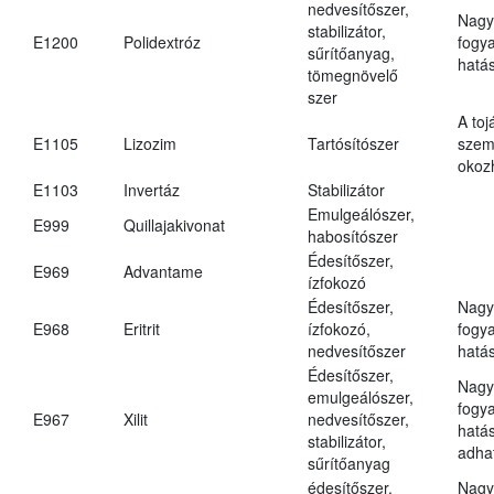
nedvesítőszer,
Nagy
stabilizátor,
E1200
Polidextróz
fogy
sűrítőanyag,
hatá
tömegnövelő
szer
A toj
E1105
Lizozim
Tartósítószer
szem
okoz
E1103
Invertáz
Stabilizátor
Emulgeálószer,
E999
Quillajakivonat
habosítószer
Édesítőszer,
E969
Advantame
ízfokozó
Édesítőszer,
Nagy
E968
Eritrit
ízfokozó,
fogy
nedvesítőszer
hatá
Édesítőszer,
Nagy
emulgeálószer,
fogy
E967
Xilit
nedvesítőszer,
hatá
stabilizátor,
adha
sűrítőanyag
édesítőszer,
Nagy