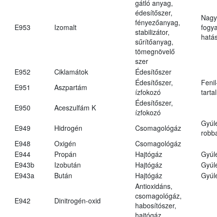
gátló anyag,
édesítőszer,
Nagy
fényezőanyag,
E953
Izomalt
fogy
stabilizátor,
hatá
sűrítőanyag,
tömegnövelő
szer
E952
Ciklamátok
Édesítőszer
Édesítőszer,
Fenil
E951
Aszpartám
ízfokozó
tarta
Édesítőszer,
E950
Aceszulfám K
ízfokozó
Gyúl
E949
Hidrogén
Csomagológáz
robba
E948
Oxigén
Csomagológáz
E944
Propán
Hajtógáz
Gyúl
E943b
Izobután
Hajtógáz
Gyúl
E943a
Bután
Hajtógáz
Gyúl
Antioxidáns,
csomagológáz,
E942
Dinitrogén-oxid
habosítószer,
hajtógáz