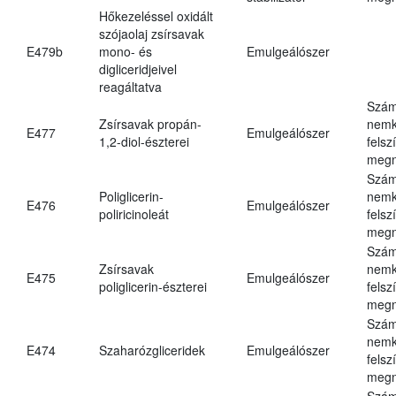
Hőkezeléssel oxidált
szójaolaj zsírsavak
E479b
mono- és
Emulgeálószer
digliceridjeivel
reagáltatva
Szám
Zsírsavak propán-
nemk
E477
Emulgeálószer
1,2-diol-észterei
felsz
megn
Szám
Poliglicerin-
nemk
E476
Emulgeálószer
poliricinoleát
felsz
megn
Szám
Zsírsavak
nemk
E475
Emulgeálószer
poliglicerin-észterei
felsz
megn
Szám
nemk
E474
Szaharózgliceridek
Emulgeálószer
felsz
megn
Szám