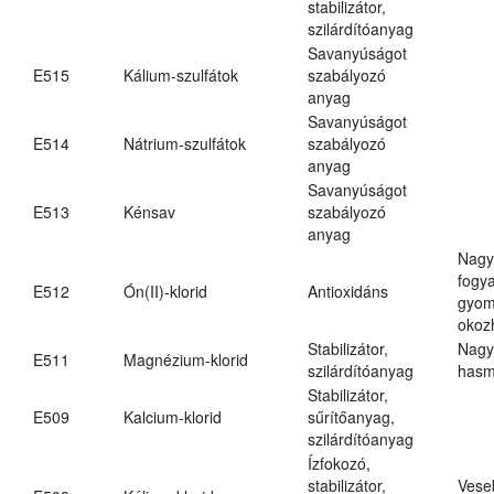
stabilizátor,
szilárdítóanyag
Savanyúságot
E515
Kálium-szulfátok
szabályozó
anyag
Savanyúságot
E514
Nátrium-szulfátok
szabályozó
anyag
Savanyúságot
E513
Kénsav
szabályozó
anyag
Nagy
fogy
E512
Ón(II)-klorid
Antioxidáns
gyom
okoz
Stabilizátor,
Nagy
E511
Magnézium-klorid
szilárdítóanyag
hasm
Stabilizátor,
E509
Kalcium-klorid
sűrítőanyag,
szilárdítóanyag
Ízfokozó,
stabilizátor,
Vese