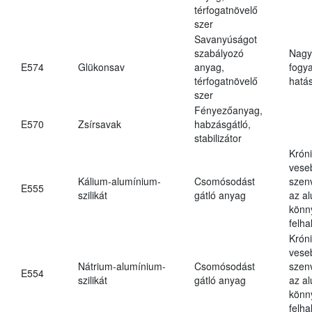
térfogatnövelő
szer
Savanyúságot
szabályozó
Nagy
E574
Glükonsav
anyag,
fogy
térfogatnövelő
hatá
szer
Fényezőanyag,
E570
Zsírsavak
habzásgátló,
stabilizátor
Krón
vese
Kálium-alumínium-
Csomósodást
szen
E555
szilikát
gátló anyag
az a
könn
felh
Krón
vese
Nátrium-alumínium-
Csomósodást
szen
E554
szilikát
gátló anyag
az a
könn
felh