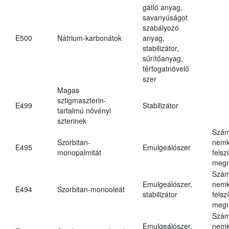
gátló anyag,
savanyúságot
szabályozó
E500
Nátrium-karbonátok
anyag,
stabilizátor,
sűrítőanyag,
térfogatnövelő
szer
Magas
sztigmaszterin-
E499
Stabilizátor
tartalmú növényi
szterinek
Szám
Szorbitan-
nemk
E495
Emulgeálószer
monopalmitát
felsz
megn
Szám
Emulgeálószer,
nemk
E494
Szorbitan-monooleát
stabilizátor
felsz
megn
Szám
Emulgeálószer,
nemk