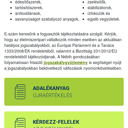
édesítőszerek,
zselésítők,
tartósítószerek,
stabilizátorok,
antioxidánsok,
ízfokozók és
savanyúságot szabályozó anyagok,
egyéb vegyületek.
E-szám keresőnk a fogyasztók tájékoztatására szolgál. Kérjük,
hogy az élelmiszeripari vállalkozók minden esetben az aktuálisan
hatályos jogszabályokból, az Európai Parlament és a Tanács
1333/2008/EK rendeletéből, valamint a Bizottság 231/2012/EU
rendeletéből tájékozódjanak. A Nébih gondozásában
folyamatosan frissülő
jogszabálygyűjtemény
is segítséget nyújt
a jogszabályokban bekövetkező változások nyomonkövetésében.
ADALÉKANYAG
ÚJRAÉRTÉKELÉS
KÉRDEZZ-FELELEK