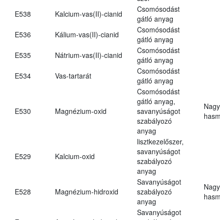
Csomósodást
E538
Kalcium-vas(II)-cianid
gátló anyag
Csomósodást
E536
Kálium-vas(II)-cianid
gátló anyag
Csomósodást
E535
Nátrium-vas(II)-cianid
gátló anyag
Csomósodást
E534
Vas-tartarát
gátló anyag
Csomósodást
gátló anyag,
Nagy
E530
Magnézium-oxid
savanyúságot
hasm
szabályozó
anyag
lisztkezelőszer,
savanyúságot
E529
Kalcium-oxid
szabályozó
anyag
Savanyúságot
Nagy
E528
Magnézium-hidroxid
szabályozó
hasm
anyag
Savanyúságot