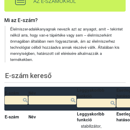
AZ E-SZÁMOKRÓL
Mi az E-szám?
Élelmiszer-adalékanyagnak nevezik azt az anyagot, amit – tekintet
nélkül arra, hogy van-e tápértéke vagy sem – élelmiszerként
önmagában általában nem fogyasztanak, ám az élelmiszerhez
technológiai célból hozzáadva annak részévé válik. Általában kis
mennyiségben, határozott cél elérésére alkalmazzák a
termékekben.
E-szám kereső
Leggyakoribb
Esetle
E-szám
Név
funkció
hatás
Leggyakoribb
Esetle
E-szám
Név
funkció
hatás
stabilizátor,