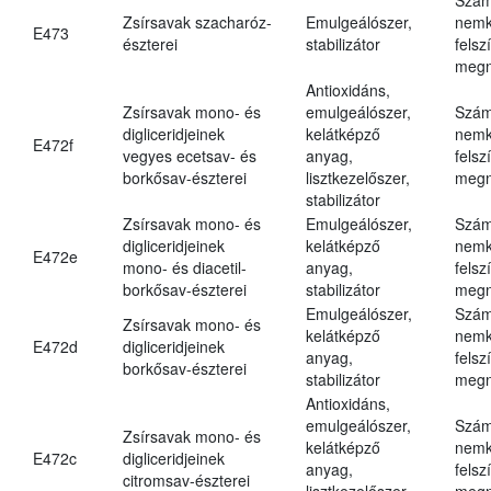
Zsírsavak szacharóz-
Emulgeálószer,
nemk
E473
észterei
stabilizátor
felsz
megn
Antioxidáns,
Zsírsavak mono- és
emulgeálószer,
Szám
digliceridjeinek
kelátképző
nemk
E472f
vegyes ecetsav- és
anyag,
felsz
borkősav-észterei
lisztkezelőszer,
megn
stabilizátor
Zsírsavak mono- és
Emulgeálószer,
Szám
digliceridjeinek
kelátképző
nemk
E472e
mono- és diacetil-
anyag,
felsz
borkősav-észterei
stabilizátor
megn
Emulgeálószer,
Szám
Zsírsavak mono- és
kelátképző
nemk
E472d
digliceridjeinek
anyag,
felsz
borkősav-észterei
stabilizátor
megn
Antioxidáns,
emulgeálószer,
Szám
Zsírsavak mono- és
kelátképző
nemk
E472c
digliceridjeinek
anyag,
felsz
citromsav-észterei
lisztkezelőszer,
megn