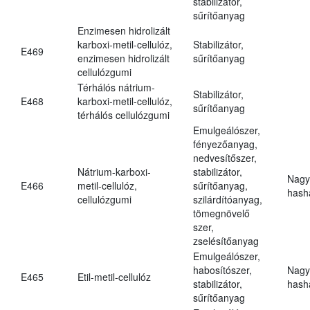
stabilizátor,
sűrítőanyag
Enzimesen hidrolizált
karboxi-metil-cellulóz,
Stabilizátor,
E469
enzimesen hidrolizált
sűrítőanyag
cellulózgumi
Térhálós nátrium-
Stabilizátor,
E468
karboxi-metil-cellulóz,
sűrítőanyag
térhálós cellulózgumi
Emulgeálószer,
fényezőanyag,
nedvesítőszer,
Nátrium-karboxi-
stabilizátor,
Nagy
E466
metil-cellulóz,
sűrítőanyag,
hasha
cellulózgumi
szilárdítóanyag,
tömegnövelő
szer,
zselésítőanyag
Emulgeálószer,
habosítószer,
Nagy
E465
Etil-metil-cellulóz
stabilizátor,
hasha
sűrítőanyag