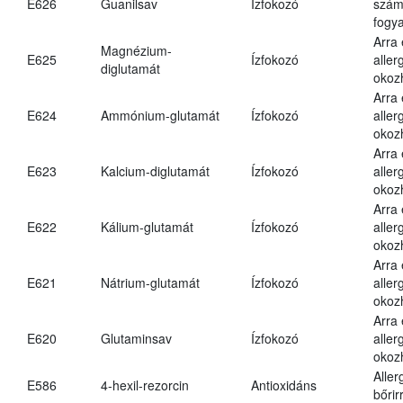
E626
Guanilsav
Ízfokozó
számá
fogya
Arra
Magnézium-
E625
Ízfokozó
aller
diglutamát
okoz
Arra
E624
Ammónium-glutamát
Ízfokozó
aller
okoz
Arra
E623
Kalcium-diglutamát
Ízfokozó
aller
okoz
Arra
E622
Kálium-glutamát
Ízfokozó
aller
okoz
Arra
E621
Nátrium-glutamát
Ízfokozó
aller
okoz
Arra
E620
Glutaminsav
Ízfokozó
aller
okoz
Aller
E586
4-hexil-rezorcin
Antioxidáns
bőrir