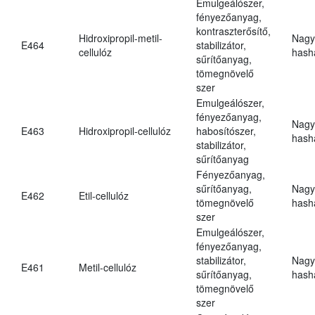
Emulgeálószer,
fényezőanyag,
kontraszterősítő,
Hidroxipropil-metil-
Nagy
E464
stabilizátor,
cellulóz
hasha
sűrítőanyag,
tömegnövelő
szer
Emulgeálószer,
fényezőanyag,
Nagy
E463
Hidroxipropil-cellulóz
habosítószer,
hasha
stabilizátor,
sűrítőanyag
Fényezőanyag,
sűrítőanyag,
Nagy
E462
Etil-cellulóz
tömegnövelő
hasha
szer
Emulgeálószer,
fényezőanyag,
stabilizátor,
Nagy
E461
Metil-cellulóz
sűrítőanyag,
hasha
tömegnövelő
szer