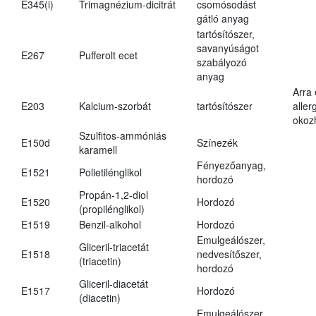
E345(i)
Trimagnézium-dicitrát
csomósodást
gátló anyag
tartósítószer,
savanyúságot
E267
Pufferolt ecet
szabályozó
anyag
Arra
E203
Kalcium-szorbát
tartósítószer
aller
okoz
Szulfitos-ammóniás
E150d
Színezék
karamell
Fényezőanyag,
E1521
Polietilénglikol
hordozó
Propán-1,2-diol
E1520
Hordozó
(propilénglikol)
E1519
Benzil-alkohol
Hordozó
Emulgeálószer,
Gliceril-triacetát
E1518
nedvesítőszer,
(triacetin)
hordozó
Gliceril-diacetát
E1517
Hordozó
(diacetin)
Emulgeálószer,