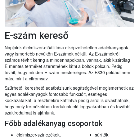
E-szám kereső
Napjaink élelmiszer-előállítása elképzelhetetlen adalékanyagok,
vagy ismertebb nevükön E-számok nélkül. Az E-számokról
számos tévhit kering a mindennapokban, vannak, akik kizárólag
E-mentes terméket szeretnének látni a boltok polcain. Pedig
tévhit, hogy minden E-szám mesterséges. Az E330 például nem
más, mint a citromsav.
Szűrhető, kereshető adatbázisunk segítségével megismerhetik az
egyes adalékanyagok fontosabb funkcióit, esetleges
kockázataikat, a részletekre kattintva pedig arról is olvashatnak,
hogy mely termékekben fordulnak elő leggyakrabban és további
szakirodalmat is ajánlunk.
Főbb adalékanyag csoportok
élelmiszer-színezékek,
sűrítők,