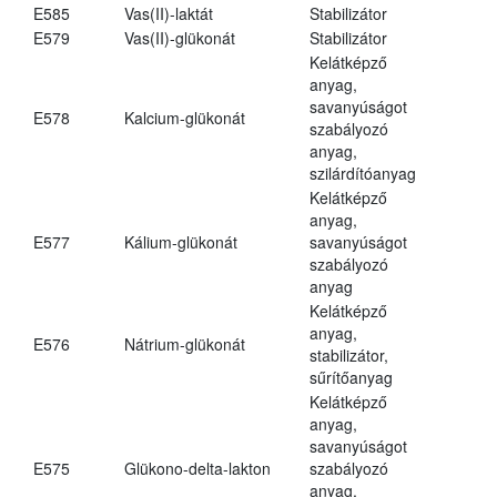
E585
Vas(II)-laktát
Stabilizátor
E579
Vas(II)-glükonát
Stabilizátor
Kelátképző
anyag,
savanyúságot
E578
Kalcium-glükonát
szabályozó
anyag,
szilárdítóanyag
Kelátképző
anyag,
E577
Kálium-glükonát
savanyúságot
szabályozó
anyag
Kelátképző
anyag,
E576
Nátrium-glükonát
stabilizátor,
sűrítőanyag
Kelátképző
anyag,
savanyúságot
E575
Glükono-delta-lakton
szabályozó
anyag,