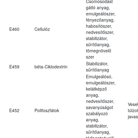
Csomósodást
gátló anyag,
emulgeálószer,
fényezőanyag,
habosítószer,
E460
Cellulóz
nedvesítőszer,
stabilizátor,
sűrítőanyag,
tömegnövelő
szer
Stabilizátor,
E459
béta-Ciklodextrin
sűrítőanyag
Emulgeálósó,
emulgeálószer,
kelátképző
anyag,
nedvesítőszer,
Vese
savanyúságot
E452
Polifoszfátok
túlzo
szabályozó
javas
anyag,
stabilizátor,
sűrítőanyag,
térfogatnövelő