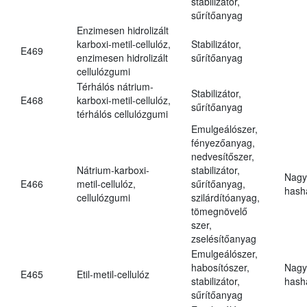
stabilizátor,
sűrítőanyag
Enzimesen hidrolizált
karboxi-metil-cellulóz,
Stabilizátor,
E469
enzimesen hidrolizált
sűrítőanyag
cellulózgumi
Térhálós nátrium-
Stabilizátor,
E468
karboxi-metil-cellulóz,
sűrítőanyag
térhálós cellulózgumi
Emulgeálószer,
fényezőanyag,
nedvesítőszer,
Nátrium-karboxi-
stabilizátor,
Nagy
E466
metil-cellulóz,
sűrítőanyag,
hasha
cellulózgumi
szilárdítóanyag,
tömegnövelő
szer,
zselésítőanyag
Emulgeálószer,
habosítószer,
Nagy
E465
Etil-metil-cellulóz
stabilizátor,
hasha
sűrítőanyag