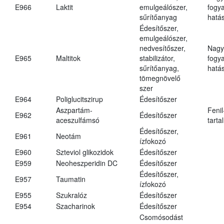
E966
Laktit
emulgeálószer,
fogy
sűrítőanyag
hatá
Édesítőszer,
emulgeálószer,
nedvesítőszer,
Nagy
E965
Maltitok
stabilizátor,
fogy
sűrítőanyag,
hatá
tömegnövelő
szer
E964
Poliglucitszirup
Édesítőszer
Aszpartám-
Fenil
E962
Édesítőszer
aceszulfámsó
tarta
Édesítőszer,
E961
Neotám
ízfokozó
E960
Szteviol glikozidok
Édesítőszer
E959
Neoheszperidin DC
Édesítőszer
Édesítőszer,
E957
Taumatin
ízfokozó
E955
Szukralóz
Édesítőszer
E954
Szacharinok
Édesítőszer
Csomósodást