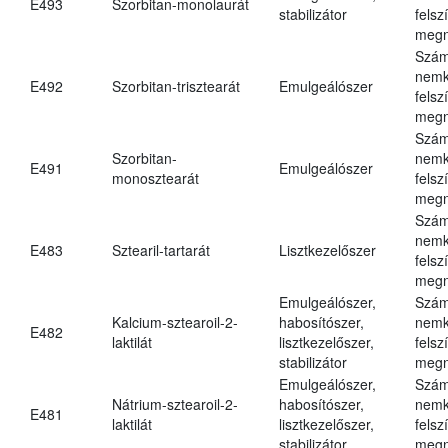
E493
Szorbitan-monolaurát
stabilizátor
felsz
megn
Szám
nemk
E492
Szorbitan-trisztearát
Emulgeálószer
felsz
megn
Szám
Szorbitan-
nemk
E491
Emulgeálószer
monosztearát
felsz
megn
Szám
nemk
E483
Sztearil-tartarát
Lisztkezelőszer
felsz
megn
Emulgeálószer,
Szám
Kalcium-sztearoil-2-
habosítószer,
nemk
E482
laktilát
lisztkezelőszer,
felsz
stabilizátor
megn
Emulgeálószer,
Szám
Nátrium-sztearoil-2-
habosítószer,
nemk
E481
laktilát
lisztkezelőszer,
felsz
stabilizátor
megn