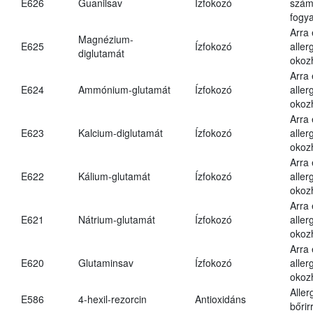
E626
Guanilsav
Ízfokozó
számá
fogya
Arra
Magnézium-
E625
Ízfokozó
aller
diglutamát
okoz
Arra
E624
Ammónium-glutamát
Ízfokozó
aller
okoz
Arra
E623
Kalcium-diglutamát
Ízfokozó
aller
okoz
Arra
E622
Kálium-glutamát
Ízfokozó
aller
okoz
Arra
E621
Nátrium-glutamát
Ízfokozó
aller
okoz
Arra
E620
Glutaminsav
Ízfokozó
aller
okoz
Aller
E586
4-hexil-rezorcin
Antioxidáns
bőrir