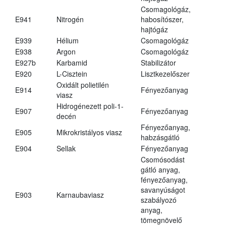
Csomagológáz,
E941
Nitrogén
habosítószer,
hajtógáz
E939
Hélium
Csomagológáz
E938
Argon
Csomagológáz
E927b
Karbamid
Stabilizátor
E920
L-Cisztein
Lisztkezelőszer
Oxidált polietilén
E914
Fényezőanyag
viasz
Hidrogénezett poli-1-
E907
Fényezőanyag
decén
Fényezőanyag,
E905
Mikrokristályos viasz
habzásgátló
E904
Sellak
Fényezőanyag
Csomósodást
gátló anyag,
fényezőanyag,
savanyúságot
E903
Karnaubaviasz
szabályozó
anyag,
tömegnövelő