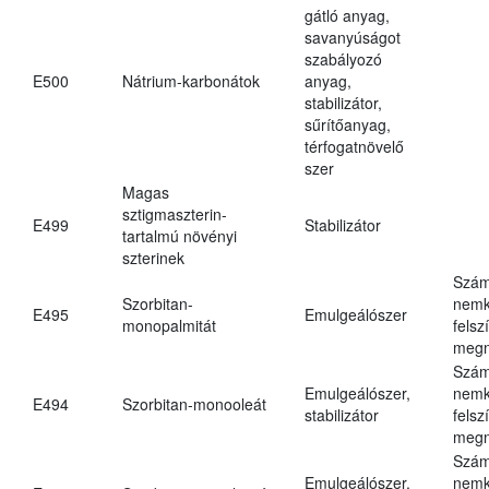
gátló anyag,
savanyúságot
szabályozó
E500
Nátrium-karbonátok
anyag,
stabilizátor,
sűrítőanyag,
térfogatnövelő
szer
Magas
sztigmaszterin-
E499
Stabilizátor
tartalmú növényi
szterinek
Szám
Szorbitan-
nemk
E495
Emulgeálószer
monopalmitát
felsz
megn
Szám
Emulgeálószer,
nemk
E494
Szorbitan-monooleát
stabilizátor
felsz
megn
Szám
Emulgeálószer,
nemk