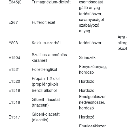
E345(i)
Trimagnézium-dicitrát
csomósodást
gátló anyag
tartósítószer,
savanyúságot
E267
Pufferolt ecet
szabályozó
anyag
Arra
E203
Kalcium-szorbát
tartósítószer
aller
okoz
Szulfitos-ammóniás
E150d
Színezék
karamell
Fényezőanyag,
E1521
Polietilénglikol
hordozó
Propán-1,2-diol
E1520
Hordozó
(propilénglikol)
E1519
Benzil-alkohol
Hordozó
Emulgeálószer,
Gliceril-triacetát
E1518
nedvesítőszer,
(triacetin)
hordozó
Gliceril-diacetát
E1517
Hordozó
(diacetin)
Emulgeálószer,