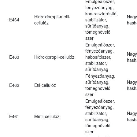
Emulgeálószer,
fényezőanyag,
kontraszterősítő,
Hidroxipropil-metil-
Nagy
E464
stabilizátor,
cellulóz
hasha
sűrítőanyag,
tömegnövelő
szer
Emulgeálószer,
fényezőanyag,
Nagy
E463
Hidroxipropil-cellulóz
habosítószer,
hasha
stabilizátor,
sűrítőanyag
Fényezőanyag,
sűrítőanyag,
Nagy
E462
Etil-cellulóz
tömegnövelő
hasha
szer
Emulgeálószer,
fényezőanyag,
stabilizátor,
Nagy
E461
Metil-cellulóz
sűrítőanyag,
hasha
tömegnövelő
szer