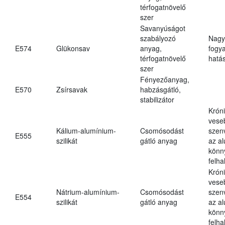
térfogatnövelő
szer
Savanyúságot
szabályozó
Nagy
E574
Glükonsav
anyag,
fogy
térfogatnövelő
hatá
szer
Fényezőanyag,
E570
Zsírsavak
habzásgátló,
stabilizátor
Krón
vese
Kálium-alumínium-
Csomósodást
szen
E555
szilikát
gátló anyag
az a
könn
felh
Krón
vese
Nátrium-alumínium-
Csomósodást
szen
E554
szilikát
gátló anyag
az a
könn
felh