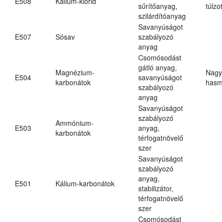
E508
Kálium-klorid
sűrítőanyag,
túlzo
szilárdítóanyag
Savanyúságot
E507
Sósav
szabályozó
anyag
Csomósodást
gátló anyag,
Magnézium-
Nagy
E504
savanyúságot
karbonátok
hasm
szabályozó
anyag
Savanyúságot
szabályozó
Ammónium-
E503
anyag,
karbonátok
térfogatnövelő
szer
Savanyúságot
szabályozó
anyag,
E501
Kálium-karbonátok
stabilizátor,
térfogatnövelő
szer
Csomósodást