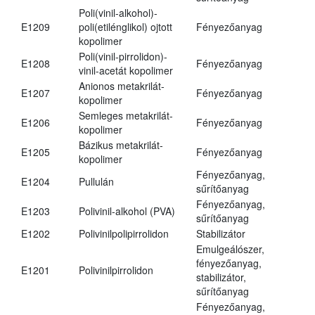
Poli(vinil-alkohol)-
E1209
poli(etilénglikol) ojtott
Fényezőanyag
kopolimer
Poli(vinil-pirrolidon)-
E1208
Fényezőanyag
vinil-acetát kopolimer
Anionos metakrilát-
E1207
Fényezőanyag
kopolimer
Semleges metakrilát-
E1206
Fényezőanyag
kopolimer
Bázikus metakrilát-
E1205
Fényezőanyag
kopolimer
Fényezőanyag,
E1204
Pullulán
sűrítőanyag
Fényezőanyag,
E1203
Polivinil-alkohol (PVA)
sűrítőanyag
E1202
Polivinilpolipirrolidon
Stabilizátor
Emulgeálószer,
fényezőanyag,
E1201
Polivinilpirrolidon
stabilizátor,
sűrítőanyag
Fényezőanyag,