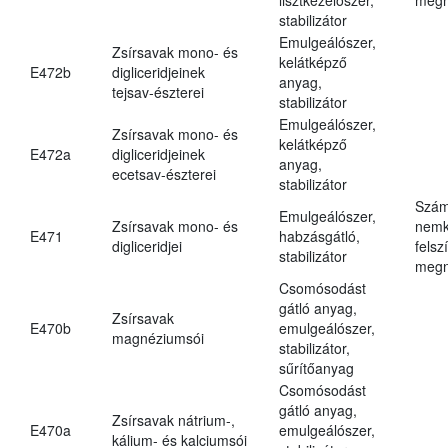
stabilizátor
Emulgeálószer,
Zsírsavak mono- és
kelátképző
E472b
digliceridjeinek
anyag,
tejsav-észterei
stabilizátor
Emulgeálószer,
Zsírsavak mono- és
kelátképző
E472a
digliceridjeinek
anyag,
ecetsav-észterei
stabilizátor
Szám
Emulgeálószer,
Zsírsavak mono- és
nemk
E471
habzásgátló,
digliceridjei
felsz
stabilizátor
megn
Csomósodást
gátló anyag,
Zsírsavak
E470b
emulgeálószer,
magnéziumsói
stabilizátor,
sűrítőanyag
Csomósodást
gátló anyag,
Zsírsavak nátrium-,
E470a
emulgeálószer,
kálium- és kalciumsói