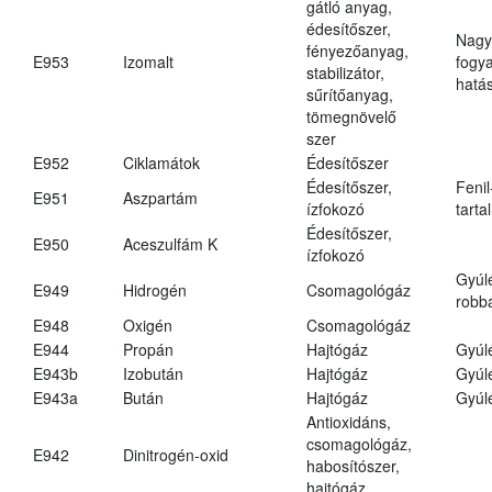
gátló anyag,
édesítőszer,
Nagy
fényezőanyag,
E953
Izomalt
fogy
stabilizátor,
hatá
sűrítőanyag,
tömegnövelő
szer
E952
Ciklamátok
Édesítőszer
Édesítőszer,
Fenil
E951
Aszpartám
ízfokozó
tarta
Édesítőszer,
E950
Aceszulfám K
ízfokozó
Gyúl
E949
Hidrogén
Csomagológáz
robba
E948
Oxigén
Csomagológáz
E944
Propán
Hajtógáz
Gyúl
E943b
Izobután
Hajtógáz
Gyúl
E943a
Bután
Hajtógáz
Gyúl
Antioxidáns,
csomagológáz,
E942
Dinitrogén-oxid
habosítószer,
hajtógáz