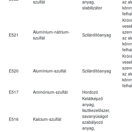
szulfát
anyag,
az a
stabilizátor
könn
felh
Krón
vese
Alumínium-nátrium-
szen
E521
Szilárdítóanyag
szulfát
az a
könn
felh
Krón
vese
szen
E520
Alumínium-szulfát
Szilárdítóanyag
az a
könn
felh
E517
Ammónium-szulfát
Hordozó
Kelátképző
anyag,
lisztkezelőszer,
savanyúságot
E516
Kalcium-szulfát
szabályozó
anyag,