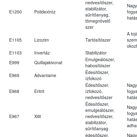
nedvesítőszer,
Nagy
stabilizátor,
E1200
Polidextróz
fogy
sűrítőanyag,
hatá
tömegnövelő
szer
A toj
E1105
Lizozim
Tartósítószer
szem
okoz
E1103
Invertáz
Stabilizátor
Emulgeálószer,
E999
Quillajakivonat
habosítószer
Édesítőszer,
E969
Advantame
ízfokozó
Édesítőszer,
Nagy
E968
Eritrit
ízfokozó,
fogy
nedvesítőszer
hatá
Édesítőszer,
Nagy
emulgeálószer,
fogy
E967
Xilit
nedvesítőszer,
hatá
stabilizátor,
adha
sűrítőanyag
édesítőszer,
Nagy