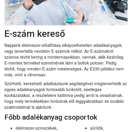
E-szám kereső
Napjaink élelmiszer-előállítása elképzelhetetlen adalékanyagok,
vagy ismertebb nevükön E-számok nélkül. Az E-számokról
számos tévhit kering a mindennapokban, vannak, akik kizárólag
E-mentes terméket szeretnének látni a boltok polcain. Pedig
tévhit, hogy minden E-szám mesterséges. Az E330 például nem
más, mint a citromsav.
Szűrhető, kereshető adatbázisunk segítségével megismerhetik az
egyes adalékanyagok fontosabb funkcióit, esetleges
kockázataikat, a részletekre kattintva pedig arról is olvashatnak,
hogy mely termékekben fordulnak elő leggyakrabban és további
szakirodalmat is ajánlunk.
Főbb adalékanyag csoportok
élelmiszer-színezékek,
sűrítők,