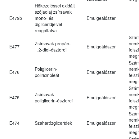
Hőkezeléssel oxidált
szójaolaj zsírsavak
E479b
mono- és
Emulgeálószer
digliceridjeivel
reagáltatva
Szám
Zsírsavak propán-
nemk
E477
Emulgeálószer
1,2-diol-észterei
felsz
megn
Szám
Poliglicerin-
nemk
E476
Emulgeálószer
poliricinoleát
felsz
megn
Szám
Zsírsavak
nemk
E475
Emulgeálószer
poliglicerin-észterei
felsz
megn
Szám
nemk
E474
Szaharózgliceridek
Emulgeálószer
felsz
megn
Szám