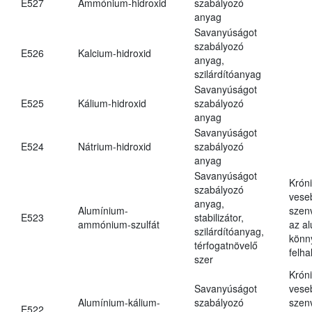
E527
Ammónium-hidroxid
szabályozó
anyag
Savanyúságot
szabályozó
E526
Kalcium-hidroxid
anyag,
szilárdítóanyag
Savanyúságot
E525
Kálium-hidroxid
szabályozó
anyag
Savanyúságot
E524
Nátrium-hidroxid
szabályozó
anyag
Savanyúságot
Krón
szabályozó
vese
anyag,
Alumínium-
szen
E523
stabilizátor,
ammónium-szulfát
az a
szilárdítóanyag,
könn
térfogatnövelő
felh
szer
Krón
Savanyúságot
vese
Alumínium-kálium-
szabályozó
szen
E522