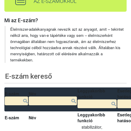
AZ E-SZÁMOKRÓL
Mi az E-szám?
Élelmiszer-adalékanyagnak nevezik azt az anyagot, amit – tekintet
nélkül arra, hogy van-e tápértéke vagy sem – élelmiszerként
önmagában általában nem fogyasztanak, ám az élelmiszerhez
technológiai célból hozzáadva annak részévé válik. Általában kis
mennyiségben, határozott cél elérésére alkalmazzák a
termékekben.
E-szám kereső
Leggyakoribb
Esetle
E-szám
Név
funkció
hatás
Leggyakoribb
Esetle
E-szám
Név
funkció
hatás
stabilizátor,