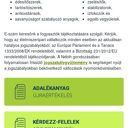
édesítőszerek,
zselésítők,
tartósítószerek,
stabilizátorok,
antioxidánsok,
ízfokozók és
savanyúságot szabályozó anyagok,
egyéb vegyületek.
E-szám keresőnk a fogyasztók tájékoztatására szolgál. Kérjük,
hogy az élelmiszeripari vállalkozók minden esetben az aktuálisan
hatályos jogszabályokból, az Európai Parlament és a Tanács
1333/2008/EK rendeletéből, valamint a Bizottság 231/2012/EU
rendeletéből tájékozódjanak. A Nébih gondozásában
folyamatosan frissülő
jogszabálygyűjtemény
is segítséget nyújt
a jogszabályokban bekövetkező változások nyomonkövetésében.
ADALÉKANYAG
ÚJRAÉRTÉKELÉS
KÉRDEZZ-FELELEK