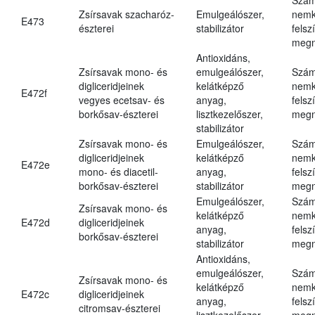
Zsírsavak szacharóz-
Emulgeálószer,
nemk
E473
észterei
stabilizátor
felsz
megn
Antioxidáns,
Zsírsavak mono- és
emulgeálószer,
Szám
digliceridjeinek
kelátképző
nemk
E472f
vegyes ecetsav- és
anyag,
felsz
borkősav-észterei
lisztkezelőszer,
megn
stabilizátor
Zsírsavak mono- és
Emulgeálószer,
Szám
digliceridjeinek
kelátképző
nemk
E472e
mono- és diacetil-
anyag,
felsz
borkősav-észterei
stabilizátor
megn
Emulgeálószer,
Szám
Zsírsavak mono- és
kelátképző
nemk
E472d
digliceridjeinek
anyag,
felsz
borkősav-észterei
stabilizátor
megn
Antioxidáns,
emulgeálószer,
Szám
Zsírsavak mono- és
kelátképző
nemk
E472c
digliceridjeinek
anyag,
felsz
citromsav-észterei
lisztkezelőszer,
megn