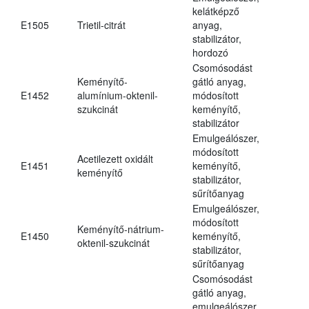
kelátképző
E1505
Trietil-citrát
anyag,
stabilizátor,
hordozó
Csomósodást
Keményítő-
gátló anyag,
E1452
alumínium-oktenil-
módosított
szukcinát
keményítő,
stabilizátor
Emulgeálószer,
módosított
Acetilezett oxidált
E1451
keményítő,
keményítő
stabilizátor,
sűrítőanyag
Emulgeálószer,
módosított
Keményítő-nátrium-
E1450
keményítő,
oktenil-szukcinát
stabilizátor,
sűrítőanyag
Csomósodást
gátló anyag,
emulgeálószer,