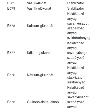
E585
Vas(II)-laktát
Stabilizátor
E579
Vas(II)-glükonát
Stabilizátor
Kelátképző
anyag,
savanyúságot
E578
Kalcium-glükonát
szabályozó
anyag,
szilárdítóanyag
Kelátképző
anyag,
E577
Kálium-glükonát
savanyúságot
szabályozó
anyag
Kelátképző
anyag,
E576
Nátrium-glükonát
stabilizátor,
sűrítőanyag
Kelátképző
anyag,
savanyúságot
E575
Glükono-delta-lakton
szabályozó
anyag,