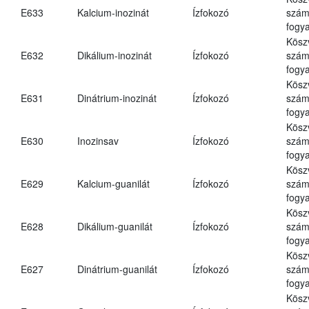
E633
Kalcium-inozinát
Ízfokozó
számá
fogya
Kösz
E632
Dikálium-inozinát
Ízfokozó
számá
fogya
Kösz
E631
Dinátrium-inozinát
Ízfokozó
számá
fogya
Kösz
E630
Inozinsav
Ízfokozó
számá
fogya
Kösz
E629
Kalcium-guanilát
Ízfokozó
számá
fogya
Kösz
E628
Dikálium-guanilát
Ízfokozó
számá
fogya
Kösz
E627
Dinátrium-guanilát
Ízfokozó
számá
fogya
Kösz