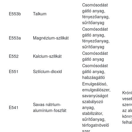
Csomósodást
gátló anyag,
E553b
Talkum
fényezőanyag,
sűrítőanyag
Csomósodást
gátló anyag,
E553a
Magnézium-szilikát
fényezőanyag,
sűrítőanyag
Csomósodást
E552
Kalcium-szilikát
gátló anyag
Csomósodást
E551
Szilícium-dioxid
gátló anyag,
habzásgátló
Emulgeálósó,
emulgeálószer,
Krón
savanyúságot
vese
szabályozó
Savas nátrium-
szen
E541
anyag,
alumínium-foszfát
az a
stabilizátor,
könn
sűrítőanyag,
felh
térfogatnövelő
szer