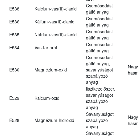
Csomósodást
E538
Kalcium-vas(II)-cianid
gátló anyag
Csomósodást
E536
Kálium-vas(II)-cianid
gátló anyag
Csomósodást
E535
Nátrium-vas(II)-cianid
gátló anyag
Csomósodást
E534
Vas-tartarát
gátló anyag
Csomósodást
gátló anyag,
Nagy
E530
Magnézium-oxid
savanyúságot
hasm
szabályozó
anyag
lisztkezelőszer,
savanyúságot
E529
Kalcium-oxid
szabályozó
anyag
Savanyúságot
Nagy
E528
Magnézium-hidroxid
szabályozó
hasm
anyag
Savanyúságot