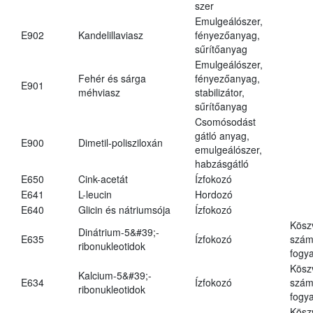
szer
Emulgeálószer,
E902
Kandelillaviasz
fényezőanyag,
sűrítőanyag
Emulgeálószer,
Fehér és sárga
fényezőanyag,
E901
méhviasz
stabilizátor,
sűrítőanyag
Csomósodást
gátló anyag,
E900
Dimetil-polisziloxán
emulgeálószer,
habzásgátló
E650
Cink-acetát
Ízfokozó
E641
L-leucin
Hordozó
E640
Glicin és nátriumsója
Ízfokozó
Kösz
Dinátrium-5&#39;-
E635
Ízfokozó
számá
ribonukleotidok
fogya
Kösz
Kalcium-5&#39;-
E634
Ízfokozó
számá
ribonukleotidok
fogya
Kösz