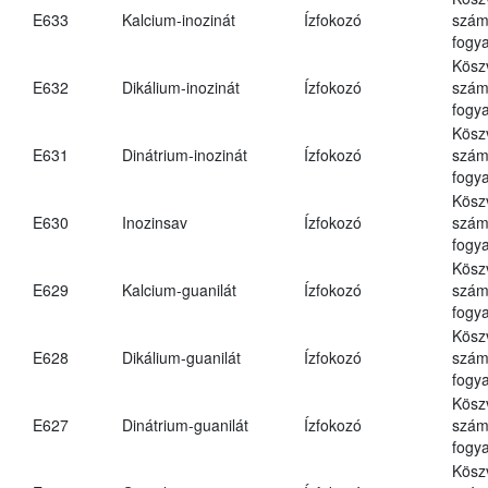
E633
Kalcium-inozinát
Ízfokozó
számá
fogya
Kösz
E632
Dikálium-inozinát
Ízfokozó
számá
fogya
Kösz
E631
Dinátrium-inozinát
Ízfokozó
számá
fogya
Kösz
E630
Inozinsav
Ízfokozó
számá
fogya
Kösz
E629
Kalcium-guanilát
Ízfokozó
számá
fogya
Kösz
E628
Dikálium-guanilát
Ízfokozó
számá
fogya
Kösz
E627
Dinátrium-guanilát
Ízfokozó
számá
fogya
Kösz