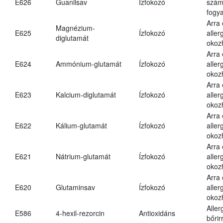
E626
Guanilsav
Ízfokozó
számá
fogya
Arra
Magnézium-
E625
Ízfokozó
aller
diglutamát
okoz
Arra
E624
Ammónium-glutamát
Ízfokozó
aller
okoz
Arra
E623
Kalcium-diglutamát
Ízfokozó
aller
okoz
Arra
E622
Kálium-glutamát
Ízfokozó
aller
okoz
Arra
E621
Nátrium-glutamát
Ízfokozó
aller
okoz
Arra
E620
Glutaminsav
Ízfokozó
aller
okoz
Aller
E586
4-hexil-rezorcin
Antioxidáns
bőrir