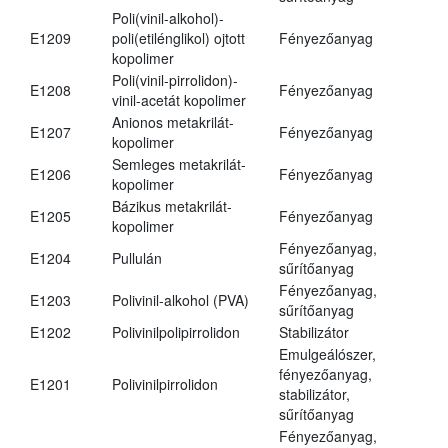
Poli(vinil-alkohol)-
E1209
poli(etilénglikol) ojtott
Fényezőanyag
kopolimer
Poli(vinil-pirrolidon)-
E1208
Fényezőanyag
vinil-acetát kopolimer
Anionos metakrilát-
E1207
Fényezőanyag
kopolimer
Semleges metakrilát-
E1206
Fényezőanyag
kopolimer
Bázikus metakrilát-
E1205
Fényezőanyag
kopolimer
Fényezőanyag,
E1204
Pullulán
sűrítőanyag
Fényezőanyag,
E1203
Polivinil-alkohol (PVA)
sűrítőanyag
E1202
Polivinilpolipirrolidon
Stabilizátor
Emulgeálószer,
fényezőanyag,
E1201
Polivinilpirrolidon
stabilizátor,
sűrítőanyag
Fényezőanyag,