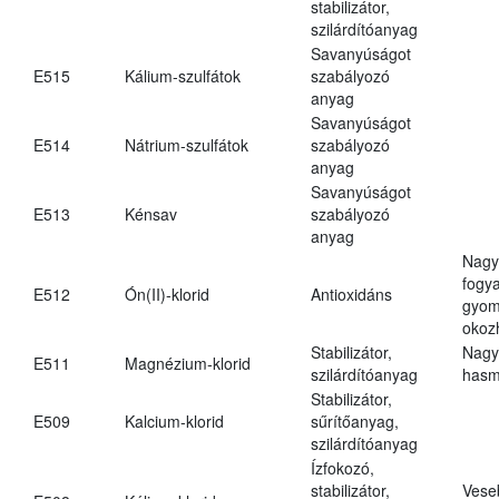
stabilizátor,
szilárdítóanyag
Savanyúságot
E515
Kálium-szulfátok
szabályozó
anyag
Savanyúságot
E514
Nátrium-szulfátok
szabályozó
anyag
Savanyúságot
E513
Kénsav
szabályozó
anyag
Nagy
fogy
E512
Ón(II)-klorid
Antioxidáns
gyom
okoz
Stabilizátor,
Nagy
E511
Magnézium-klorid
szilárdítóanyag
hasm
Stabilizátor,
E509
Kalcium-klorid
sűrítőanyag,
szilárdítóanyag
Ízfokozó,
stabilizátor,
Vese