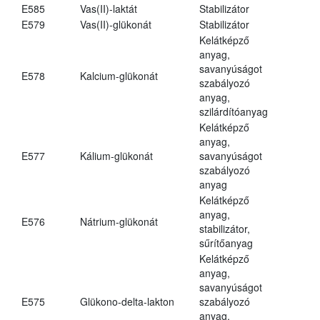
E585
Vas(II)-laktát
Stabilizátor
E579
Vas(II)-glükonát
Stabilizátor
Kelátképző
anyag,
savanyúságot
E578
Kalcium-glükonát
szabályozó
anyag,
szilárdítóanyag
Kelátképző
anyag,
E577
Kálium-glükonát
savanyúságot
szabályozó
anyag
Kelátképző
anyag,
E576
Nátrium-glükonát
stabilizátor,
sűrítőanyag
Kelátképző
anyag,
savanyúságot
E575
Glükono-delta-lakton
szabályozó
anyag,