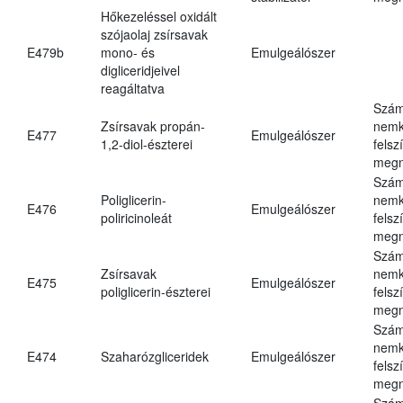
Hőkezeléssel oxidált
szójaolaj zsírsavak
E479b
mono- és
Emulgeálószer
digliceridjeivel
reagáltatva
Szám
Zsírsavak propán-
nemk
E477
Emulgeálószer
1,2-diol-észterei
felsz
megn
Szám
Poliglicerin-
nemk
E476
Emulgeálószer
poliricinoleát
felsz
megn
Szám
Zsírsavak
nemk
E475
Emulgeálószer
poliglicerin-észterei
felsz
megn
Szám
nemk
E474
Szaharózgliceridek
Emulgeálószer
felsz
megn
Szám