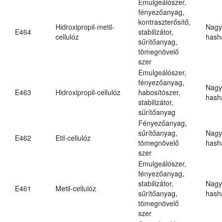
Emulgeálószer,
fényezőanyag,
kontraszterősítő,
Hidroxipropil-metil-
Nagy
E464
stabilizátor,
cellulóz
hasha
sűrítőanyag,
tömegnövelő
szer
Emulgeálószer,
fényezőanyag,
Nagy
E463
Hidroxipropil-cellulóz
habosítószer,
hasha
stabilizátor,
sűrítőanyag
Fényezőanyag,
sűrítőanyag,
Nagy
E462
Etil-cellulóz
tömegnövelő
hasha
szer
Emulgeálószer,
fényezőanyag,
stabilizátor,
Nagy
E461
Metil-cellulóz
sűrítőanyag,
hasha
tömegnövelő
szer