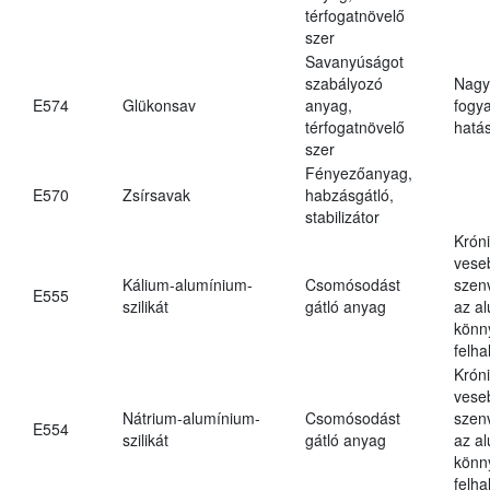
térfogatnövelő
szer
Savanyúságot
szabályozó
Nagy
E574
Glükonsav
anyag,
fogy
térfogatnövelő
hatá
szer
Fényezőanyag,
E570
Zsírsavak
habzásgátló,
stabilizátor
Krón
vese
Kálium-alumínium-
Csomósodást
szen
E555
szilikát
gátló anyag
az a
könn
felh
Krón
vese
Nátrium-alumínium-
Csomósodást
szen
E554
szilikát
gátló anyag
az a
könn
felh