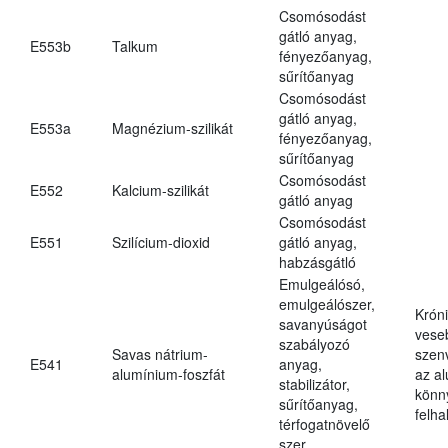
Csomósodást
gátló anyag,
E553b
Talkum
fényezőanyag,
sűrítőanyag
Csomósodást
gátló anyag,
E553a
Magnézium-szilikát
fényezőanyag,
sűrítőanyag
Csomósodást
E552
Kalcium-szilikát
gátló anyag
Csomósodást
E551
Szilícium-dioxid
gátló anyag,
habzásgátló
Emulgeálósó,
emulgeálószer,
Krón
savanyúságot
vese
szabályozó
Savas nátrium-
szen
E541
anyag,
alumínium-foszfát
az a
stabilizátor,
könn
sűrítőanyag,
felh
térfogatnövelő
szer