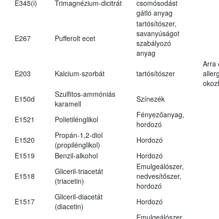
E345(i)
Trimagnézium-dicitrát
csomósodást
gátló anyag
tartósítószer,
savanyúságot
E267
Pufferolt ecet
szabályozó
anyag
Arra
E203
Kalcium-szorbát
tartósítószer
aller
okoz
Szulfitos-ammóniás
E150d
Színezék
karamell
Fényezőanyag,
E1521
Polietilénglikol
hordozó
Propán-1,2-diol
E1520
Hordozó
(propilénglikol)
E1519
Benzil-alkohol
Hordozó
Emulgeálószer,
Gliceril-triacetát
E1518
nedvesítőszer,
(triacetin)
hordozó
Gliceril-diacetát
E1517
Hordozó
(diacetin)
Emulgeálószer,