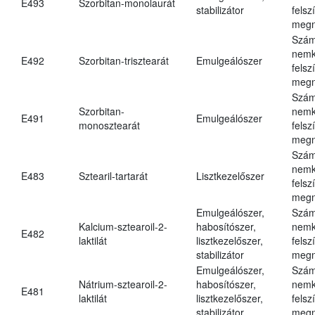
E493
Szorbitan-monolaurát
stabilizátor
felsz
megn
Szám
nemk
E492
Szorbitan-trisztearát
Emulgeálószer
felsz
megn
Szám
Szorbitan-
nemk
E491
Emulgeálószer
monosztearát
felsz
megn
Szám
nemk
E483
Sztearil-tartarát
Lisztkezelőszer
felsz
megn
Emulgeálószer,
Szám
Kalcium-sztearoil-2-
habosítószer,
nemk
E482
laktilát
lisztkezelőszer,
felsz
stabilizátor
megn
Emulgeálószer,
Szám
Nátrium-sztearoil-2-
habosítószer,
nemk
E481
laktilát
lisztkezelőszer,
felsz
stabilizátor
megn