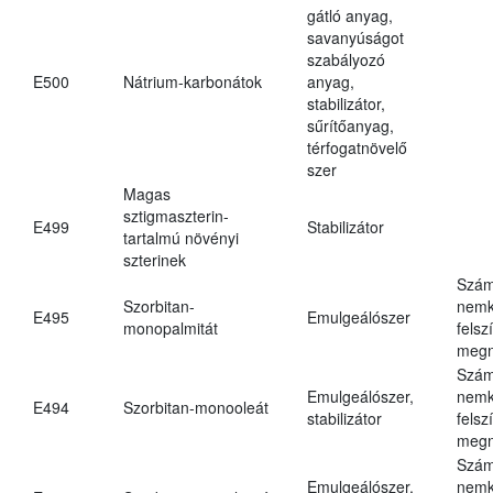
gátló anyag,
savanyúságot
szabályozó
E500
Nátrium-karbonátok
anyag,
stabilizátor,
sűrítőanyag,
térfogatnövelő
szer
Magas
sztigmaszterin-
E499
Stabilizátor
tartalmú növényi
szterinek
Szám
Szorbitan-
nemk
E495
Emulgeálószer
monopalmitát
felsz
megn
Szám
Emulgeálószer,
nemk
E494
Szorbitan-monooleát
stabilizátor
felsz
megn
Szám
Emulgeálószer,
nemk