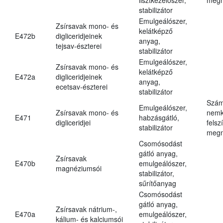
stabilizátor
Emulgeálószer,
Zsírsavak mono- és
kelátképző
E472b
digliceridjeinek
anyag,
tejsav-észterei
stabilizátor
Emulgeálószer,
Zsírsavak mono- és
kelátképző
E472a
digliceridjeinek
anyag,
ecetsav-észterei
stabilizátor
Szám
Emulgeálószer,
Zsírsavak mono- és
nemk
E471
habzásgátló,
digliceridjei
felsz
stabilizátor
megn
Csomósodást
gátló anyag,
Zsírsavak
E470b
emulgeálószer,
magnéziumsói
stabilizátor,
sűrítőanyag
Csomósodást
gátló anyag,
Zsírsavak nátrium-,
E470a
emulgeálószer,
kálium- és kalciumsói