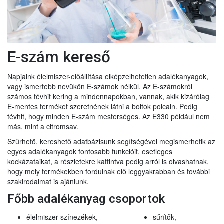
E-szám kereső
Napjaink élelmiszer-előállítása elképzelhetetlen adalékanyagok,
vagy ismertebb nevükön E-számok nélkül. Az E-számokról
számos tévhit kering a mindennapokban, vannak, akik kizárólag
E-mentes terméket szeretnének látni a boltok polcain. Pedig
tévhit, hogy minden E-szám mesterséges. Az E330 például nem
más, mint a citromsav.
Szűrhető, kereshető adatbázisunk segítségével megismerhetik az
egyes adalékanyagok fontosabb funkcióit, esetleges
kockázataikat, a részletekre kattintva pedig arról is olvashatnak,
hogy mely termékekben fordulnak elő leggyakrabban és további
szakirodalmat is ajánlunk.
Főbb adalékanyag csoportok
élelmiszer-színezékek,
sűrítők,