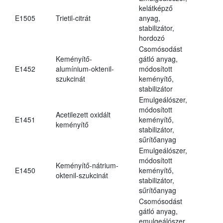
kelátképző
E1505
Trietil-citrát
anyag,
stabilizátor,
hordozó
Csomósodást
Keményítő-
gátló anyag,
E1452
alumínium-oktenil-
módosított
szukcinát
keményítő,
stabilizátor
Emulgeálószer,
módosított
Acetilezett oxidált
E1451
keményítő,
keményítő
stabilizátor,
sűrítőanyag
Emulgeálószer,
módosított
Keményítő-nátrium-
E1450
keményítő,
oktenil-szukcinát
stabilizátor,
sűrítőanyag
Csomósodást
gátló anyag,
emulgeálószer,