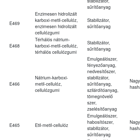
stabilizátor,
sűrítőanyag
Enzimesen hidrolizált
karboxi-metil-cellulóz,
Stabilizátor,
E469
enzimesen hidrolizált
sűrítőanyag
cellulózgumi
Térhálós nátrium-
Stabilizátor,
E468
karboxi-metil-cellulóz,
sűrítőanyag
térhálós cellulózgumi
Emulgeálószer,
fényezőanyag,
nedvesítőszer,
Nátrium-karboxi-
stabilizátor,
Nagy
E466
metil-cellulóz,
sűrítőanyag,
hasha
cellulózgumi
szilárdítóanyag,
tömegnövelő
szer,
zselésítőanyag
Emulgeálószer,
habosítószer,
Nagy
E465
Etil-metil-cellulóz
stabilizátor,
hasha
sűrítőanyag