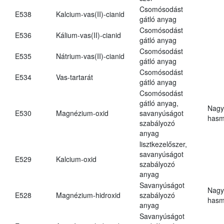
Csomósodást
E538
Kalcium-vas(II)-cianid
gátló anyag
Csomósodást
E536
Kálium-vas(II)-cianid
gátló anyag
Csomósodást
E535
Nátrium-vas(II)-cianid
gátló anyag
Csomósodást
E534
Vas-tartarát
gátló anyag
Csomósodást
gátló anyag,
Nagy
E530
Magnézium-oxid
savanyúságot
hasm
szabályozó
anyag
lisztkezelőszer,
savanyúságot
E529
Kalcium-oxid
szabályozó
anyag
Savanyúságot
Nagy
E528
Magnézium-hidroxid
szabályozó
hasm
anyag
Savanyúságot