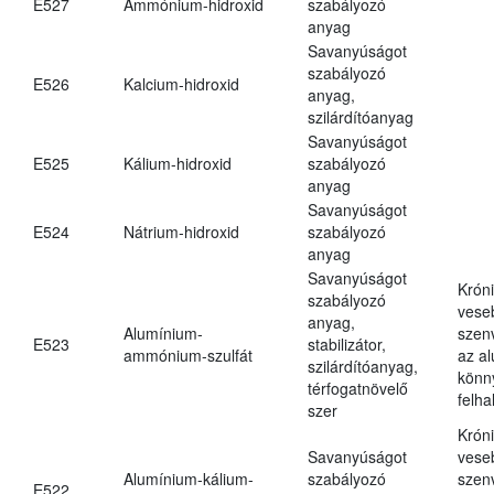
E527
Ammónium-hidroxid
szabályozó
anyag
Savanyúságot
szabályozó
E526
Kalcium-hidroxid
anyag,
szilárdítóanyag
Savanyúságot
E525
Kálium-hidroxid
szabályozó
anyag
Savanyúságot
E524
Nátrium-hidroxid
szabályozó
anyag
Savanyúságot
Krón
szabályozó
vese
anyag,
Alumínium-
szen
E523
stabilizátor,
ammónium-szulfát
az a
szilárdítóanyag,
könn
térfogatnövelő
felh
szer
Krón
Savanyúságot
vese
Alumínium-kálium-
szabályozó
szen
E522