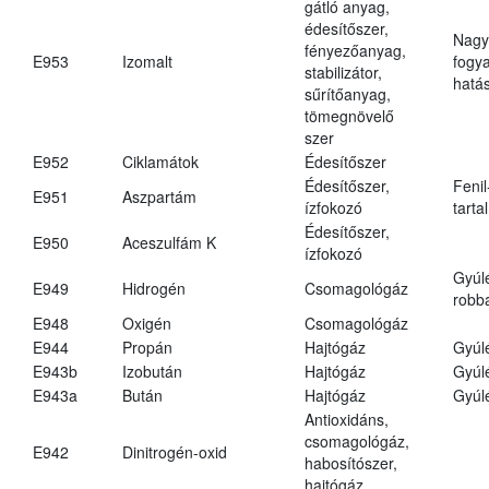
gátló anyag,
édesítőszer,
Nagy
fényezőanyag,
E953
Izomalt
fogy
stabilizátor,
hatá
sűrítőanyag,
tömegnövelő
szer
E952
Ciklamátok
Édesítőszer
Édesítőszer,
Fenil
E951
Aszpartám
ízfokozó
tarta
Édesítőszer,
E950
Aceszulfám K
ízfokozó
Gyúl
E949
Hidrogén
Csomagológáz
robba
E948
Oxigén
Csomagológáz
E944
Propán
Hajtógáz
Gyúl
E943b
Izobután
Hajtógáz
Gyúl
E943a
Bután
Hajtógáz
Gyúl
Antioxidáns,
csomagológáz,
E942
Dinitrogén-oxid
habosítószer,
hajtógáz