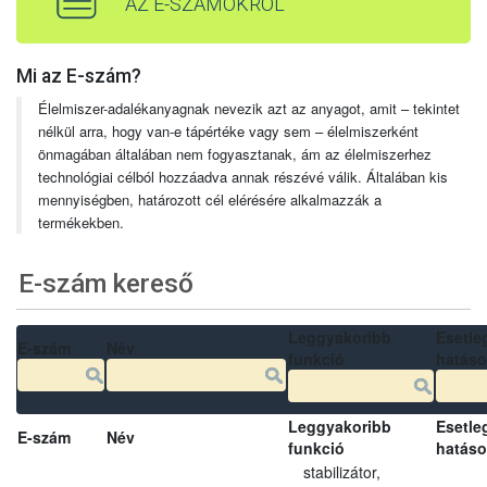
AZ E-SZÁMOKRÓL
Mi az E-szám?
Élelmiszer-adalékanyagnak nevezik azt az anyagot, amit – tekintet
nélkül arra, hogy van-e tápértéke vagy sem – élelmiszerként
önmagában általában nem fogyasztanak, ám az élelmiszerhez
technológiai célból hozzáadva annak részévé válik. Általában kis
mennyiségben, határozott cél elérésére alkalmazzák a
termékekben.
E-szám kereső
Leggyakoribb
Esetle
E-szám
Név
funkció
hatás
Leggyakoribb
Esetle
E-szám
Név
funkció
hatás
stabilizátor,