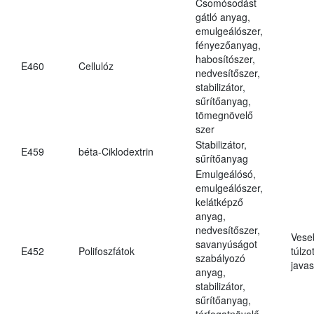
Csomósodást
gátló anyag,
emulgeálószer,
fényezőanyag,
habosítószer,
E460
Cellulóz
nedvesítőszer,
stabilizátor,
sűrítőanyag,
tömegnövelő
szer
Stabilizátor,
E459
béta-Ciklodextrin
sűrítőanyag
Emulgeálósó,
emulgeálószer,
kelátképző
anyag,
nedvesítőszer,
Vese
savanyúságot
E452
Polifoszfátok
túlzo
szabályozó
javas
anyag,
stabilizátor,
sűrítőanyag,
térfogatnövelő