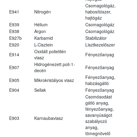
Csomagológáz,
E941
Nitrogén
habosítószer,
hajtógáz
E939
Hélium
Csomagológáz
E938
Argon
Csomagológáz
E927b
Karbamid
Stabilizátor
E920
L-Cisztein
Lisztkezelőszer
Oxidált polietilén
E914
Fényezőanyag
viasz
Hidrogénezett poli-1-
E907
Fényezőanyag
decén
Fényezőanyag,
E905
Mikrokristályos viasz
habzásgátló
E904
Sellak
Fényezőanyag
Csomósodást
gátló anyag,
fényezőanyag,
savanyúságot
E903
Karnaubaviasz
szabályozó
anyag,
tömegnövelő