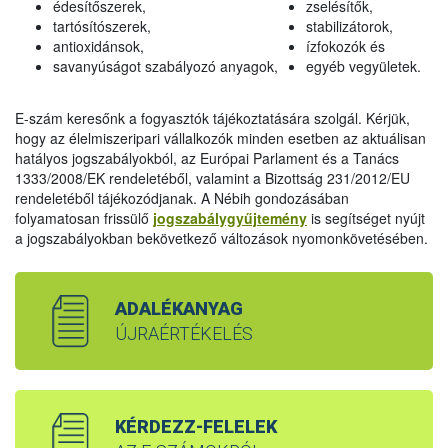
édesítőszerek,
zselésítők,
tartósítószerek,
stabilizátorok,
antioxidánsok,
ízfokozók és
savanyúságot szabályozó anyagok,
egyéb vegyületek.
E-szám keresőnk a fogyasztók tájékoztatására szolgál. Kérjük,
hogy az élelmiszeripari vállalkozók minden esetben az aktuálisan
hatályos jogszabályokból, az Európai Parlament és a Tanács
1333/2008/EK rendeletéből, valamint a Bizottság 231/2012/EU
rendeletéből tájékozódjanak. A Nébih gondozásában
folyamatosan frissülő
jogszabálygyűjtemény
is segítséget nyújt
a jogszabályokban bekövetkező változások nyomonkövetésében.
ADALÉKANYAG
ÚJRAÉRTÉKELÉS
KÉRDEZZ-FELELEK