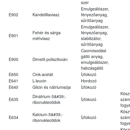
szer
Emulgeálószer,
E902
Kandelillaviasz
fényezőanyag,
sűrítőanyag
Emulgeálószer,
Fehér és sárga
fényezőanyag,
E901
méhviasz
stabilizátor,
sűrítőanyag
Csomósodást
gátló anyag,
E900
Dimetil-polisziloxán
emulgeálószer,
habzásgátló
E650
Cink-acetát
Ízfokozó
E641
L-leucin
Hordozó
E640
Glicin és nátriumsója
Ízfokozó
Kösz
Dinátrium-5&#39;-
E635
Ízfokozó
számá
ribonukleotidok
fogya
Kösz
Kalcium-5&#39;-
E634
Ízfokozó
számá
ribonukleotidok
fogya
Kösz