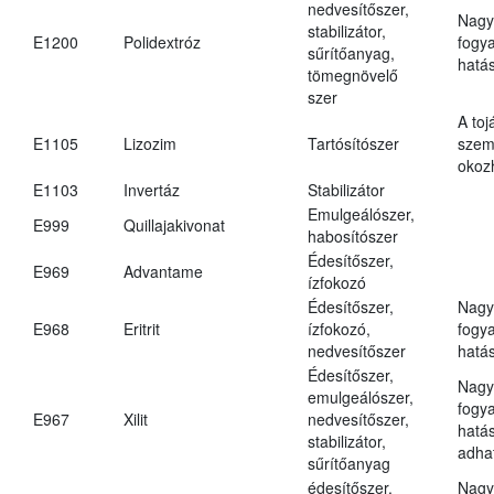
nedvesítőszer,
Nagy
stabilizátor,
E1200
Polidextróz
fogy
sűrítőanyag,
hatá
tömegnövelő
szer
A toj
E1105
Lizozim
Tartósítószer
szem
okoz
E1103
Invertáz
Stabilizátor
Emulgeálószer,
E999
Quillajakivonat
habosítószer
Édesítőszer,
E969
Advantame
ízfokozó
Édesítőszer,
Nagy
E968
Eritrit
ízfokozó,
fogy
nedvesítőszer
hatá
Édesítőszer,
Nagy
emulgeálószer,
fogy
E967
Xilit
nedvesítőszer,
hatá
stabilizátor,
adha
sűrítőanyag
édesítőszer,
Nagy