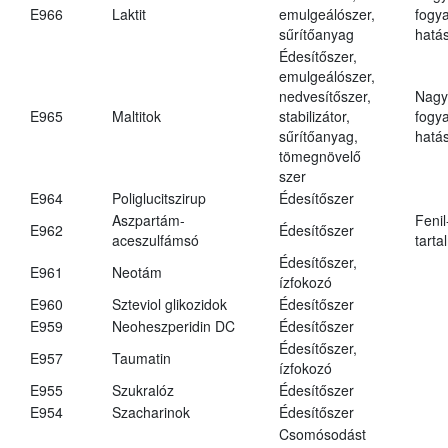
E966
Laktit
emulgeálószer,
fogy
sűrítőanyag
hatá
Édesítőszer,
emulgeálószer,
nedvesítőszer,
Nagy
E965
Maltitok
stabilizátor,
fogy
sűrítőanyag,
hatá
tömegnövelő
szer
E964
Poliglucitszirup
Édesítőszer
Aszpartám-
Fenil
E962
Édesítőszer
aceszulfámsó
tarta
Édesítőszer,
E961
Neotám
ízfokozó
E960
Szteviol glikozidok
Édesítőszer
E959
Neoheszperidin DC
Édesítőszer
Édesítőszer,
E957
Taumatin
ízfokozó
E955
Szukralóz
Édesítőszer
E954
Szacharinok
Édesítőszer
Csomósodást