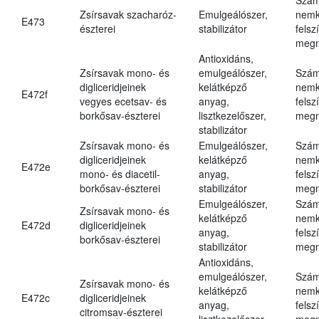
Zsírsavak szacharóz-
Emulgeálószer,
nemk
E473
észterei
stabilizátor
felsz
megn
Antioxidáns,
Zsírsavak mono- és
emulgeálószer,
Szám
digliceridjeinek
kelátképző
nemk
E472f
vegyes ecetsav- és
anyag,
felsz
borkősav-észterei
lisztkezelőszer,
megn
stabilizátor
Zsírsavak mono- és
Emulgeálószer,
Szám
digliceridjeinek
kelátképző
nemk
E472e
mono- és diacetil-
anyag,
felsz
borkősav-észterei
stabilizátor
megn
Emulgeálószer,
Szám
Zsírsavak mono- és
kelátképző
nemk
E472d
digliceridjeinek
anyag,
felsz
borkősav-észterei
stabilizátor
megn
Antioxidáns,
emulgeálószer,
Szám
Zsírsavak mono- és
kelátképző
nemk
E472c
digliceridjeinek
anyag,
felsz
citromsav-észterei
lisztkezelőszer,
megn