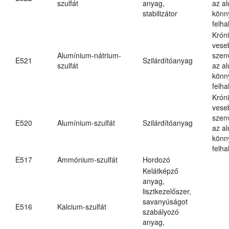
szulfát
anyag,
az a
stabilizátor
könn
felh
Krón
vese
Alumínium-nátrium-
szen
E521
Szilárdítóanyag
szulfát
az a
könn
felh
Krón
vese
szen
E520
Alumínium-szulfát
Szilárdítóanyag
az a
könn
felh
E517
Ammónium-szulfát
Hordozó
Kelátképző
anyag,
lisztkezelőszer,
savanyúságot
E516
Kalcium-szulfát
szabályozó
anyag,