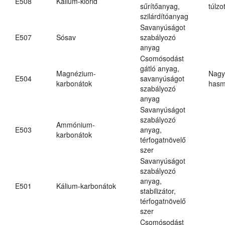
E508
Kálium-klorid
sűrítőanyag,
túlzo
szilárdítóanyag
Savanyúságot
E507
Sósav
szabályozó
anyag
Csomósodást
gátló anyag,
Magnézium-
Nagy
E504
savanyúságot
karbonátok
hasm
szabályozó
anyag
Savanyúságot
szabályozó
Ammónium-
E503
anyag,
karbonátok
térfogatnövelő
szer
Savanyúságot
szabályozó
anyag,
E501
Kálium-karbonátok
stabilizátor,
térfogatnövelő
szer
Csomósodást