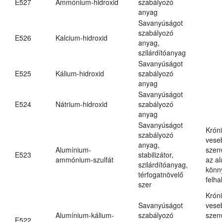
E527
Ammónium-hidroxid
szabályozó
anyag
Savanyúságot
szabályozó
E526
Kalcium-hidroxid
anyag,
szilárdítóanyag
Savanyúságot
E525
Kálium-hidroxid
szabályozó
anyag
Savanyúságot
E524
Nátrium-hidroxid
szabályozó
anyag
Savanyúságot
Krón
szabályozó
vese
anyag,
Alumínium-
szen
E523
stabilizátor,
ammónium-szulfát
az a
szilárdítóanyag,
könn
térfogatnövelő
felh
szer
Krón
Savanyúságot
vese
Alumínium-kálium-
szabályozó
szen
E522