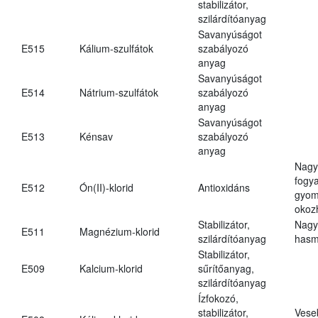
stabilizátor,
szilárdítóanyag
Savanyúságot
E515
Kálium-szulfátok
szabályozó
anyag
Savanyúságot
E514
Nátrium-szulfátok
szabályozó
anyag
Savanyúságot
E513
Kénsav
szabályozó
anyag
Nagy
fogy
E512
Ón(II)-klorid
Antioxidáns
gyom
okoz
Stabilizátor,
Nagy
E511
Magnézium-klorid
szilárdítóanyag
hasm
Stabilizátor,
E509
Kalcium-klorid
sűrítőanyag,
szilárdítóanyag
Ízfokozó,
stabilizátor,
Vese