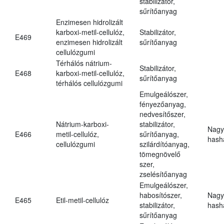
stabilizátor,
sűrítőanyag
Enzimesen hidrolizált
karboxi-metil-cellulóz,
Stabilizátor,
E469
enzimesen hidrolizált
sűrítőanyag
cellulózgumi
Térhálós nátrium-
Stabilizátor,
E468
karboxi-metil-cellulóz,
sűrítőanyag
térhálós cellulózgumi
Emulgeálószer,
fényezőanyag,
nedvesítőszer,
Nátrium-karboxi-
stabilizátor,
Nagy
E466
metil-cellulóz,
sűrítőanyag,
hasha
cellulózgumi
szilárdítóanyag,
tömegnövelő
szer,
zselésítőanyag
Emulgeálószer,
habosítószer,
Nagy
E465
Etil-metil-cellulóz
stabilizátor,
hasha
sűrítőanyag