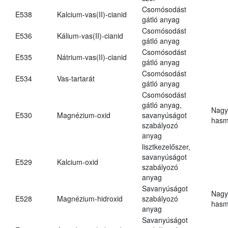
Csomósodást
E538
Kalcium-vas(II)-cianid
gátló anyag
Csomósodást
E536
Kálium-vas(II)-cianid
gátló anyag
Csomósodást
E535
Nátrium-vas(II)-cianid
gátló anyag
Csomósodást
E534
Vas-tartarát
gátló anyag
Csomósodást
gátló anyag,
Nagy
E530
Magnézium-oxid
savanyúságot
hasm
szabályozó
anyag
lisztkezelőszer,
savanyúságot
E529
Kalcium-oxid
szabályozó
anyag
Savanyúságot
Nagy
E528
Magnézium-hidroxid
szabályozó
hasm
anyag
Savanyúságot