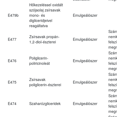
Hőkezeléssel oxidált
szójaolaj zsírsavak
E479b
mono- és
Emulgeálószer
digliceridjeivel
reagáltatva
Szám
Zsírsavak propán-
nemk
E477
Emulgeálószer
1,2-diol-észterei
felsz
megn
Szám
Poliglicerin-
nemk
E476
Emulgeálószer
poliricinoleát
felsz
megn
Szám
Zsírsavak
nemk
E475
Emulgeálószer
poliglicerin-észterei
felsz
megn
Szám
nemk
E474
Szaharózgliceridek
Emulgeálószer
felsz
megn
Szám