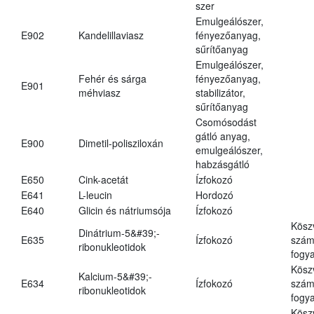
szer
Emulgeálószer,
E902
Kandelillaviasz
fényezőanyag,
sűrítőanyag
Emulgeálószer,
Fehér és sárga
fényezőanyag,
E901
méhviasz
stabilizátor,
sűrítőanyag
Csomósodást
gátló anyag,
E900
Dimetil-polisziloxán
emulgeálószer,
habzásgátló
E650
Cink-acetát
Ízfokozó
E641
L-leucin
Hordozó
E640
Glicin és nátriumsója
Ízfokozó
Kösz
Dinátrium-5&#39;-
E635
Ízfokozó
számá
ribonukleotidok
fogya
Kösz
Kalcium-5&#39;-
E634
Ízfokozó
számá
ribonukleotidok
fogya
Kösz