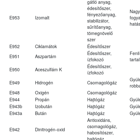
gátló anyag,
édesítőszer,
Nagy
fényezőanyag,
E953
Izomalt
fogy
stabilizátor,
hatá
sűrítőanyag,
tömegnövelő
szer
E952
Ciklamátok
Édesítőszer
Édesítőszer,
Fenil
E951
Aszpartám
ízfokozó
tarta
Édesítőszer,
E950
Aceszulfám K
ízfokozó
Gyúl
E949
Hidrogén
Csomagológáz
robba
E948
Oxigén
Csomagológáz
E944
Propán
Hajtógáz
Gyúl
E943b
Izobután
Hajtógáz
Gyúl
E943a
Bután
Hajtógáz
Gyúl
Antioxidáns,
csomagológáz,
E942
Dinitrogén-oxid
habosítószer,
hajtógáz