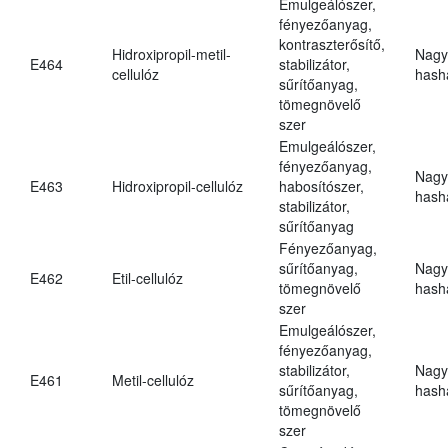
Emulgeálószer,
fényezőanyag,
kontraszterősítő,
Hidroxipropil-metil-
Nagy
E464
stabilizátor,
cellulóz
hasha
sűrítőanyag,
tömegnövelő
szer
Emulgeálószer,
fényezőanyag,
Nagy
E463
Hidroxipropil-cellulóz
habosítószer,
hasha
stabilizátor,
sűrítőanyag
Fényezőanyag,
sűrítőanyag,
Nagy
E462
Etil-cellulóz
tömegnövelő
hasha
szer
Emulgeálószer,
fényezőanyag,
stabilizátor,
Nagy
E461
Metil-cellulóz
sűrítőanyag,
hasha
tömegnövelő
szer