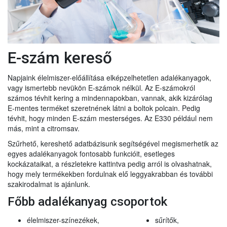
E-szám kereső
Napjaink élelmiszer-előállítása elképzelhetetlen adalékanyagok,
vagy ismertebb nevükön E-számok nélkül. Az E-számokról
számos tévhit kering a mindennapokban, vannak, akik kizárólag
E-mentes terméket szeretnének látni a boltok polcain. Pedig
tévhit, hogy minden E-szám mesterséges. Az E330 például nem
más, mint a citromsav.
Szűrhető, kereshető adatbázisunk segítségével megismerhetik az
egyes adalékanyagok fontosabb funkcióit, esetleges
kockázataikat, a részletekre kattintva pedig arról is olvashatnak,
hogy mely termékekben fordulnak elő leggyakrabban és további
szakirodalmat is ajánlunk.
Főbb adalékanyag csoportok
élelmiszer-színezékek,
sűrítők,