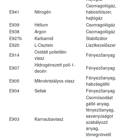
Csomagológáz,
E941
Nitrogén
habosítószer,
hajtógáz
E939
Hélium
Csomagológáz
E938
Argon
Csomagológáz
E927b
Karbamid
Stabilizátor
E920
L-Cisztein
Lisztkezelőszer
Oxidált polietilén
E914
Fényezőanyag
viasz
Hidrogénezett poli-1-
E907
Fényezőanyag
decén
Fényezőanyag,
E905
Mikrokristályos viasz
habzásgátló
E904
Sellak
Fényezőanyag
Csomósodást
gátló anyag,
fényezőanyag,
savanyúságot
E903
Karnaubaviasz
szabályozó
anyag,
tömegnövelő