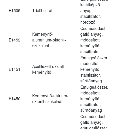
kelátképző
E1505
Trietil-citrát
anyag,
stabilizátor,
hordozó
Csomósodást
Keményítő-
gátló anyag,
E1452
alumínium-oktenil-
módosított
szukcinát
keményítő,
stabilizátor
Emulgeálószer,
módosított
Acetilezett oxidált
E1451
keményítő,
keményítő
stabilizátor,
sűrítőanyag
Emulgeálószer,
módosított
Keményítő-nátrium-
E1450
keményítő,
oktenil-szukcinát
stabilizátor,
sűrítőanyag
Csomósodást
gátló anyag,
emulgeálószer,