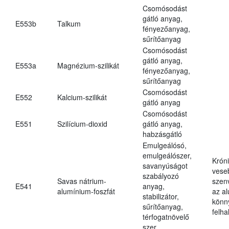
Csomósodást
gátló anyag,
E553b
Talkum
fényezőanyag,
sűrítőanyag
Csomósodást
gátló anyag,
E553a
Magnézium-szilikát
fényezőanyag,
sűrítőanyag
Csomósodást
E552
Kalcium-szilikát
gátló anyag
Csomósodást
E551
Szilícium-dioxid
gátló anyag,
habzásgátló
Emulgeálósó,
emulgeálószer,
Krón
savanyúságot
vese
szabályozó
Savas nátrium-
szen
E541
anyag,
alumínium-foszfát
az a
stabilizátor,
könn
sűrítőanyag,
felh
térfogatnövelő
szer