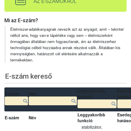
AZ E-SZÁMOKRÓL
Mi az E-szám?
Élelmiszer-adalékanyagnak nevezik azt az anyagot, amit – tekintet
nélkül arra, hogy van-e tápértéke vagy sem – élelmiszerként
önmagában általában nem fogyasztanak, ám az élelmiszerhez
technológiai célból hozzáadva annak részévé válik. Általában kis
mennyiségben, határozott cél elérésére alkalmazzák a
termékekben.
E-szám kereső
Leggyakoribb
Esetle
E-szám
Név
funkció
hatás
Leggyakoribb
Esetle
E-szám
Név
funkció
hatás
stabilizátor,