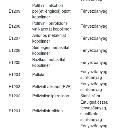
Poli(vinil-alkohol)-
E1209
poli(etilénglikol) ojtott
Fényezőanyag
kopolimer
Poli(vinil-pirrolidon)-
E1208
Fényezőanyag
vinil-acetát kopolimer
Anionos metakrilát-
E1207
Fényezőanyag
kopolimer
Semleges metakrilát-
E1206
Fényezőanyag
kopolimer
Bázikus metakrilát-
E1205
Fényezőanyag
kopolimer
Fényezőanyag,
E1204
Pullulán
sűrítőanyag
Fényezőanyag,
E1203
Polivinil-alkohol (PVA)
sűrítőanyag
E1202
Polivinilpolipirrolidon
Stabilizátor
Emulgeálószer,
fényezőanyag,
E1201
Polivinilpirrolidon
stabilizátor,
sűrítőanyag
Fényezőanyag,