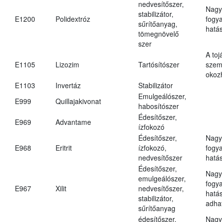
nedvesítőszer,
Nagy
stabilizátor,
E1200
Polidextróz
fogy
sűrítőanyag,
hatá
tömegnövelő
szer
A toj
E1105
Lizozim
Tartósítószer
szem
okoz
E1103
Invertáz
Stabilizátor
Emulgeálószer,
E999
Quillajakivonat
habosítószer
Édesítőszer,
E969
Advantame
ízfokozó
Édesítőszer,
Nagy
E968
Eritrit
ízfokozó,
fogy
nedvesítőszer
hatá
Édesítőszer,
Nagy
emulgeálószer,
fogy
E967
Xilit
nedvesítőszer,
hatá
stabilizátor,
adha
sűrítőanyag
édesítőszer,
Nagy