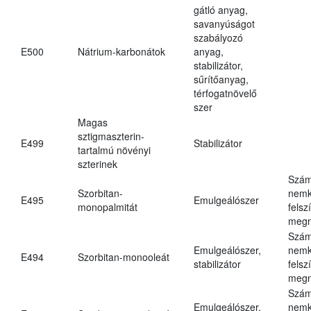
gátló anyag,
savanyúságot
szabályozó
E500
Nátrium-karbonátok
anyag,
stabilizátor,
sűrítőanyag,
térfogatnövelő
szer
Magas
sztigmaszterin-
E499
Stabilizátor
tartalmú növényi
szterinek
Szám
Szorbitan-
nemk
E495
Emulgeálószer
monopalmitát
felsz
megn
Szám
Emulgeálószer,
nemk
E494
Szorbitan-monooleát
stabilizátor
felsz
megn
Szám
Emulgeálószer,
nemk