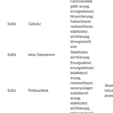
Csomósodást
gátló anyag,
emulgeálószer,
fényezőanyag,
habosítószer,
E460
Cellulóz
nedvesítőszer,
stabilizátor,
sűrítőanyag,
tömegnövelő
szer
Stabilizátor,
E459
béta-Ciklodextrin
sűrítőanyag
Emulgeálósó,
emulgeálószer,
kelátképző
anyag,
nedvesítőszer,
Vese
savanyúságot
E452
Polifoszfátok
túlzo
szabályozó
javas
anyag,
stabilizátor,
sűrítőanyag,
térfogatnövelő