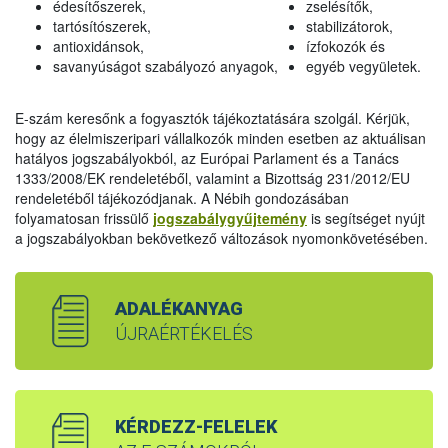
édesítőszerek,
zselésítők,
tartósítószerek,
stabilizátorok,
antioxidánsok,
ízfokozók és
savanyúságot szabályozó anyagok,
egyéb vegyületek.
E-szám keresőnk a fogyasztók tájékoztatására szolgál. Kérjük,
hogy az élelmiszeripari vállalkozók minden esetben az aktuálisan
hatályos jogszabályokból, az Európai Parlament és a Tanács
1333/2008/EK rendeletéből, valamint a Bizottság 231/2012/EU
rendeletéből tájékozódjanak. A Nébih gondozásában
folyamatosan frissülő
jogszabálygyűjtemény
is segítséget nyújt
a jogszabályokban bekövetkező változások nyomonkövetésében.
ADALÉKANYAG
ÚJRAÉRTÉKELÉS
KÉRDEZZ-FELELEK