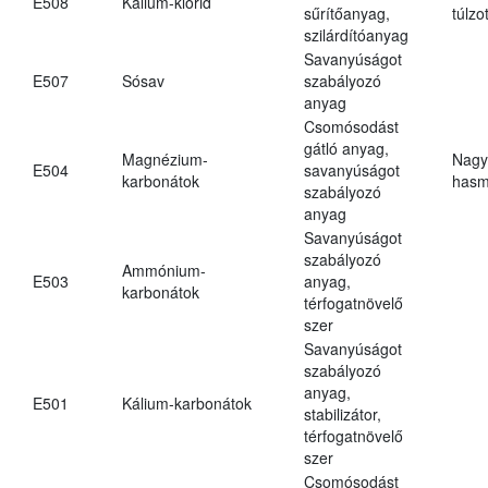
E508
Kálium-klorid
sűrítőanyag,
túlzo
szilárdítóanyag
Savanyúságot
E507
Sósav
szabályozó
anyag
Csomósodást
gátló anyag,
Magnézium-
Nagy
E504
savanyúságot
karbonátok
hasm
szabályozó
anyag
Savanyúságot
szabályozó
Ammónium-
E503
anyag,
karbonátok
térfogatnövelő
szer
Savanyúságot
szabályozó
anyag,
E501
Kálium-karbonátok
stabilizátor,
térfogatnövelő
szer
Csomósodást