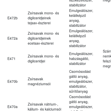
stabilizátor
Emulgeálószer,
Zsírsavak mono- és
kelátképző
E472b
digliceridjeinek
anyag,
tejsav-észterei
stabilizátor
Emulgeálószer,
Zsírsavak mono- és
kelátképző
E472a
digliceridjeinek
anyag,
ecetsav-észterei
stabilizátor
Szám
Emulgeálószer,
Zsírsavak mono- és
nemk
E471
habzásgátló,
digliceridjei
felsz
stabilizátor
megn
Csomósodást
gátló anyag,
Zsírsavak
E470b
emulgeálószer,
magnéziumsói
stabilizátor,
sűrítőanyag
Csomósodást
gátló anyag,
Zsírsavak nátrium-,
E470a
emulgeálószer,
kálium- és kalciumsói