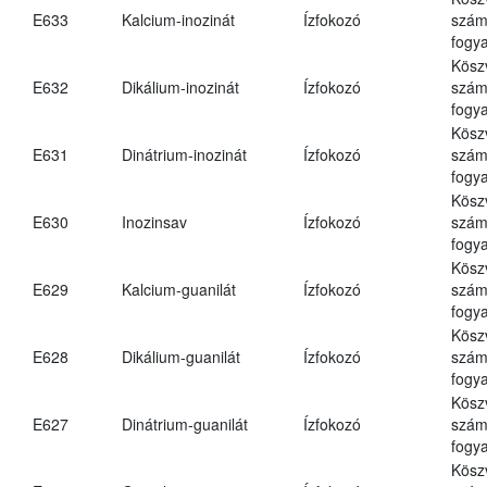
E633
Kalcium-inozinát
Ízfokozó
számá
fogya
Kösz
E632
Dikálium-inozinát
Ízfokozó
számá
fogya
Kösz
E631
Dinátrium-inozinát
Ízfokozó
számá
fogya
Kösz
E630
Inozinsav
Ízfokozó
számá
fogya
Kösz
E629
Kalcium-guanilát
Ízfokozó
számá
fogya
Kösz
E628
Dikálium-guanilát
Ízfokozó
számá
fogya
Kösz
E627
Dinátrium-guanilát
Ízfokozó
számá
fogya
Kösz