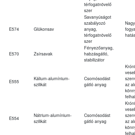
térfogatnövelő
szer
Savanyúságot
szabályozó
Nagy
E574
Glükonsav
anyag,
fogy
térfogatnövelő
hatá
szer
Fényezőanyag,
E570
Zsírsavak
habzásgátló,
stabilizátor
Krón
vese
Kálium-alumínium-
Csomósodást
szen
E555
szilikát
gátló anyag
az a
könn
felh
Krón
vese
Nátrium-alumínium-
Csomósodást
szen
E554
szilikát
gátló anyag
az a
könn
felh