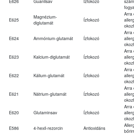
E626
Guanilsav
Ízfokozó
számá
fogya
Arra
Magnézium-
E625
Ízfokozó
aller
diglutamát
okoz
Arra
E624
Ammónium-glutamát
Ízfokozó
aller
okoz
Arra
E623
Kalcium-diglutamát
Ízfokozó
aller
okoz
Arra
E622
Kálium-glutamát
Ízfokozó
aller
okoz
Arra
E621
Nátrium-glutamát
Ízfokozó
aller
okoz
Arra
E620
Glutaminsav
Ízfokozó
aller
okoz
Aller
E586
4-hexil-rezorcin
Antioxidáns
bőrir