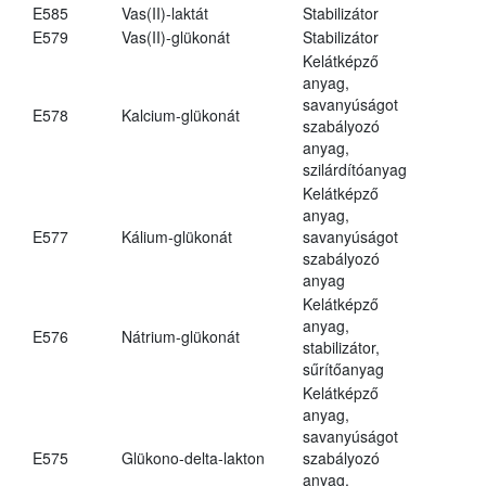
E585
Vas(II)-laktát
Stabilizátor
E579
Vas(II)-glükonát
Stabilizátor
Kelátképző
anyag,
savanyúságot
E578
Kalcium-glükonát
szabályozó
anyag,
szilárdítóanyag
Kelátképző
anyag,
E577
Kálium-glükonát
savanyúságot
szabályozó
anyag
Kelátképző
anyag,
E576
Nátrium-glükonát
stabilizátor,
sűrítőanyag
Kelátképző
anyag,
savanyúságot
E575
Glükono-delta-lakton
szabályozó
anyag,