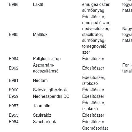
E966
Laktit
emulgeálószer,
fogy
sűrítőanyag
hatá
Édesítőszer,
emulgeálószer,
nedvesítőszer,
Nagy
E965
Maltitok
stabilizátor,
fogy
sűrítőanyag,
hatá
tömegnövelő
szer
E964
Poliglucitszirup
Édesítőszer
Aszpartám-
Fenil
E962
Édesítőszer
aceszulfámsó
tarta
Édesítőszer,
E961
Neotám
ízfokozó
E960
Szteviol glikozidok
Édesítőszer
E959
Neoheszperidin DC
Édesítőszer
Édesítőszer,
E957
Taumatin
ízfokozó
E955
Szukralóz
Édesítőszer
E954
Szacharinok
Édesítőszer
Csomósodást