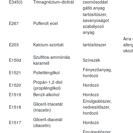
E345(i)
Trimagnézium-dicitrát
csomósodást
gátló anyag
tartósítószer,
savanyúságot
E267
Pufferolt ecet
szabályozó
anyag
Arra
E203
Kalcium-szorbát
tartósítószer
aller
okoz
Szulfitos-ammóniás
E150d
Színezék
karamell
Fényezőanyag,
E1521
Polietilénglikol
hordozó
Propán-1,2-diol
E1520
Hordozó
(propilénglikol)
E1519
Benzil-alkohol
Hordozó
Emulgeálószer,
Gliceril-triacetát
E1518
nedvesítőszer,
(triacetin)
hordozó
Gliceril-diacetát
E1517
Hordozó
(diacetin)
Emulgeálószer,