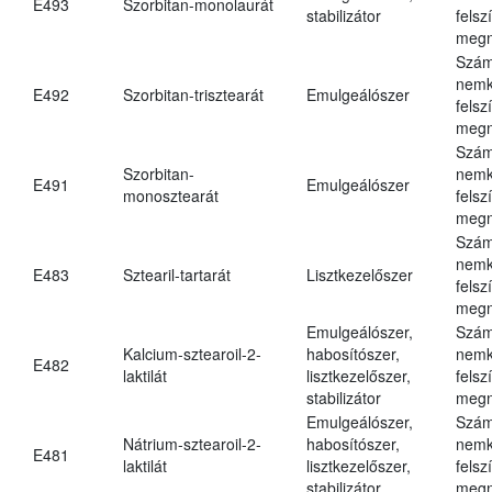
E493
Szorbitan-monolaurát
stabilizátor
felsz
megn
Szám
nemk
E492
Szorbitan-trisztearát
Emulgeálószer
felsz
megn
Szám
Szorbitan-
nemk
E491
Emulgeálószer
monosztearát
felsz
megn
Szám
nemk
E483
Sztearil-tartarát
Lisztkezelőszer
felsz
megn
Emulgeálószer,
Szám
Kalcium-sztearoil-2-
habosítószer,
nemk
E482
laktilát
lisztkezelőszer,
felsz
stabilizátor
megn
Emulgeálószer,
Szám
Nátrium-sztearoil-2-
habosítószer,
nemk
E481
laktilát
lisztkezelőszer,
felsz
stabilizátor
megn