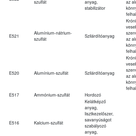
szulfát
anyag,
az a
stabilizátor
könn
felh
Krón
vese
Alumínium-nátrium-
szen
E521
Szilárdítóanyag
szulfát
az a
könn
felh
Krón
vese
szen
E520
Alumínium-szulfát
Szilárdítóanyag
az a
könn
felh
E517
Ammónium-szulfát
Hordozó
Kelátképző
anyag,
lisztkezelőszer,
savanyúságot
E516
Kalcium-szulfát
szabályozó
anyag,