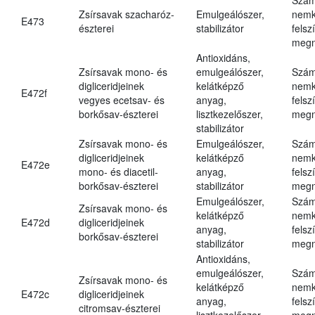
Zsírsavak szacharóz-
Emulgeálószer,
nemk
E473
észterei
stabilizátor
felsz
megn
Antioxidáns,
Zsírsavak mono- és
emulgeálószer,
Szám
digliceridjeinek
kelátképző
nemk
E472f
vegyes ecetsav- és
anyag,
felsz
borkősav-észterei
lisztkezelőszer,
megn
stabilizátor
Zsírsavak mono- és
Emulgeálószer,
Szám
digliceridjeinek
kelátképző
nemk
E472e
mono- és diacetil-
anyag,
felsz
borkősav-észterei
stabilizátor
megn
Emulgeálószer,
Szám
Zsírsavak mono- és
kelátképző
nemk
E472d
digliceridjeinek
anyag,
felsz
borkősav-észterei
stabilizátor
megn
Antioxidáns,
emulgeálószer,
Szám
Zsírsavak mono- és
kelátképző
nemk
E472c
digliceridjeinek
anyag,
felsz
citromsav-észterei
lisztkezelőszer,
megn