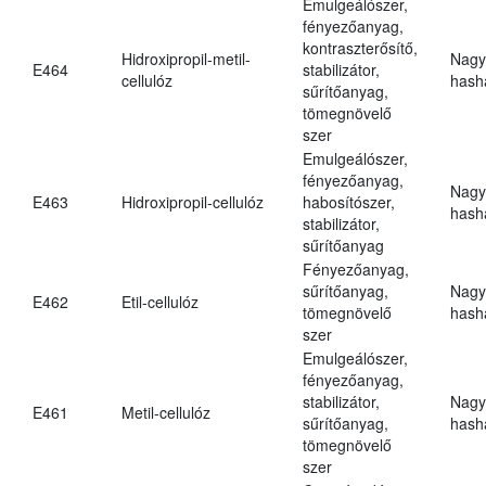
Emulgeálószer,
fényezőanyag,
kontraszterősítő,
Hidroxipropil-metil-
Nagy
E464
stabilizátor,
cellulóz
hasha
sűrítőanyag,
tömegnövelő
szer
Emulgeálószer,
fényezőanyag,
Nagy
E463
Hidroxipropil-cellulóz
habosítószer,
hasha
stabilizátor,
sűrítőanyag
Fényezőanyag,
sűrítőanyag,
Nagy
E462
Etil-cellulóz
tömegnövelő
hasha
szer
Emulgeálószer,
fényezőanyag,
stabilizátor,
Nagy
E461
Metil-cellulóz
sűrítőanyag,
hasha
tömegnövelő
szer