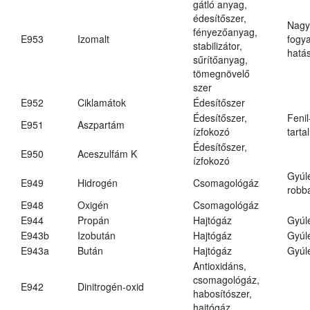
gátló anyag,
édesítőszer,
Nagy
fényezőanyag,
E953
Izomalt
fogy
stabilizátor,
hatá
sűrítőanyag,
tömegnövelő
szer
E952
Ciklamátok
Édesítőszer
Édesítőszer,
Fenil
E951
Aszpartám
ízfokozó
tarta
Édesítőszer,
E950
Aceszulfám K
ízfokozó
Gyúl
E949
Hidrogén
Csomagológáz
robba
E948
Oxigén
Csomagológáz
E944
Propán
Hajtógáz
Gyúl
E943b
Izobután
Hajtógáz
Gyúl
E943a
Bután
Hajtógáz
Gyúl
Antioxidáns,
csomagológáz,
E942
Dinitrogén-oxid
habosítószer,
hajtógáz