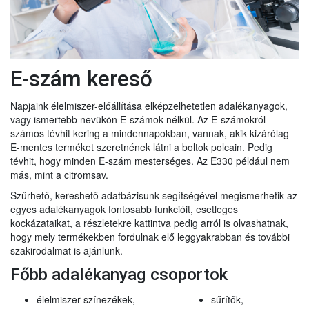
E-szám kereső
Napjaink élelmiszer-előállítása elképzelhetetlen adalékanyagok,
vagy ismertebb nevükön E-számok nélkül. Az E-számokról
számos tévhit kering a mindennapokban, vannak, akik kizárólag
E-mentes terméket szeretnének látni a boltok polcain. Pedig
tévhit, hogy minden E-szám mesterséges. Az E330 például nem
más, mint a citromsav.
Szűrhető, kereshető adatbázisunk segítségével megismerhetik az
egyes adalékanyagok fontosabb funkcióit, esetleges
kockázataikat, a részletekre kattintva pedig arról is olvashatnak,
hogy mely termékekben fordulnak elő leggyakrabban és további
szakirodalmat is ajánlunk.
Főbb adalékanyag csoportok
élelmiszer-színezékek,
sűrítők,