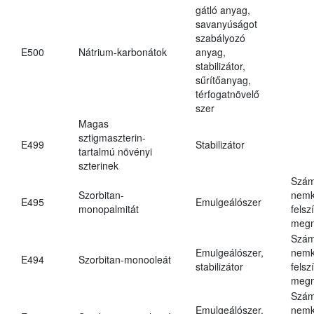
gátló anyag,
savanyúságot
szabályozó
E500
Nátrium-karbonátok
anyag,
stabilizátor,
sűrítőanyag,
térfogatnövelő
szer
Magas
sztigmaszterin-
E499
Stabilizátor
tartalmú növényi
szterinek
Szám
Szorbitan-
nemk
E495
Emulgeálószer
monopalmitát
felsz
megn
Szám
Emulgeálószer,
nemk
E494
Szorbitan-monooleát
stabilizátor
felsz
megn
Szám
Emulgeálószer,
nemk