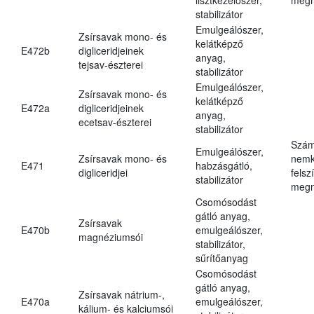
stabilizátor
Emulgeálószer,
Zsírsavak mono- és
kelátképző
E472b
digliceridjeinek
anyag,
tejsav-észterei
stabilizátor
Emulgeálószer,
Zsírsavak mono- és
kelátképző
E472a
digliceridjeinek
anyag,
ecetsav-észterei
stabilizátor
Szám
Emulgeálószer,
Zsírsavak mono- és
nemk
E471
habzásgátló,
digliceridjei
felsz
stabilizátor
megn
Csomósodást
gátló anyag,
Zsírsavak
E470b
emulgeálószer,
magnéziumsói
stabilizátor,
sűrítőanyag
Csomósodást
gátló anyag,
Zsírsavak nátrium-,
E470a
emulgeálószer,
kálium- és kalciumsói