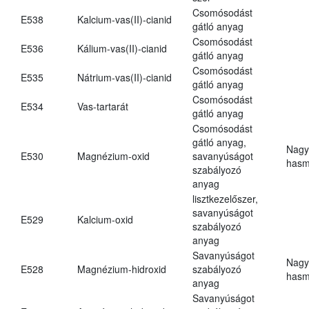
Csomósodást
E538
Kalcium-vas(II)-cianid
gátló anyag
Csomósodást
E536
Kálium-vas(II)-cianid
gátló anyag
Csomósodást
E535
Nátrium-vas(II)-cianid
gátló anyag
Csomósodást
E534
Vas-tartarát
gátló anyag
Csomósodást
gátló anyag,
Nagy
E530
Magnézium-oxid
savanyúságot
hasm
szabályozó
anyag
lisztkezelőszer,
savanyúságot
E529
Kalcium-oxid
szabályozó
anyag
Savanyúságot
Nagy
E528
Magnézium-hidroxid
szabályozó
hasm
anyag
Savanyúságot