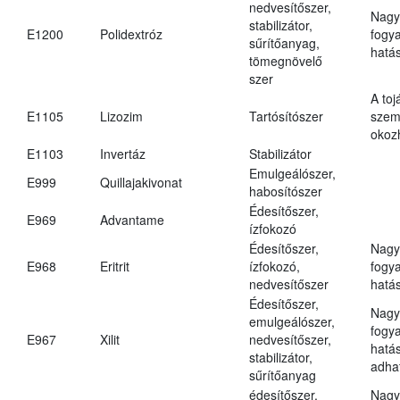
nedvesítőszer,
Nagy
stabilizátor,
E1200
Polidextróz
fogy
sűrítőanyag,
hatá
tömegnövelő
szer
A toj
E1105
Lizozim
Tartósítószer
szem
okoz
E1103
Invertáz
Stabilizátor
Emulgeálószer,
E999
Quillajakivonat
habosítószer
Édesítőszer,
E969
Advantame
ízfokozó
Édesítőszer,
Nagy
E968
Eritrit
ízfokozó,
fogy
nedvesítőszer
hatá
Édesítőszer,
Nagy
emulgeálószer,
fogy
E967
Xilit
nedvesítőszer,
hatá
stabilizátor,
adha
sűrítőanyag
édesítőszer,
Nagy