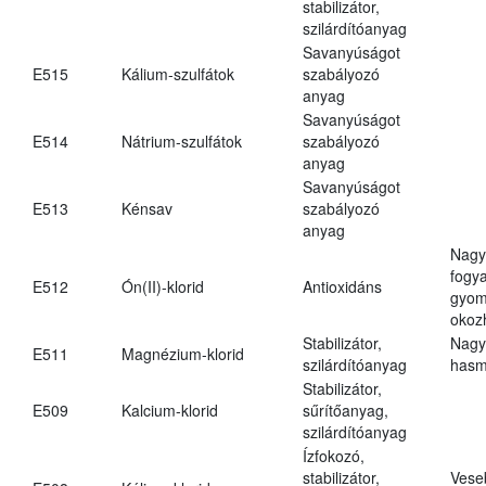
stabilizátor,
szilárdítóanyag
Savanyúságot
E515
Kálium-szulfátok
szabályozó
anyag
Savanyúságot
E514
Nátrium-szulfátok
szabályozó
anyag
Savanyúságot
E513
Kénsav
szabályozó
anyag
Nagy
fogy
E512
Ón(II)-klorid
Antioxidáns
gyom
okoz
Stabilizátor,
Nagy
E511
Magnézium-klorid
szilárdítóanyag
hasm
Stabilizátor,
E509
Kalcium-klorid
sűrítőanyag,
szilárdítóanyag
Ízfokozó,
stabilizátor,
Vese