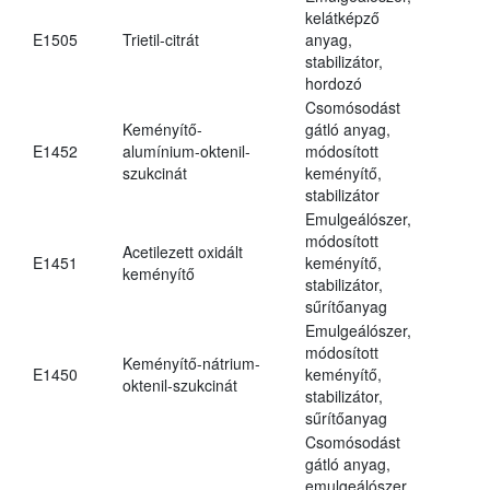
kelátképző
E1505
Trietil-citrát
anyag,
stabilizátor,
hordozó
Csomósodást
Keményítő-
gátló anyag,
E1452
alumínium-oktenil-
módosított
szukcinát
keményítő,
stabilizátor
Emulgeálószer,
módosított
Acetilezett oxidált
E1451
keményítő,
keményítő
stabilizátor,
sűrítőanyag
Emulgeálószer,
módosított
Keményítő-nátrium-
E1450
keményítő,
oktenil-szukcinát
stabilizátor,
sűrítőanyag
Csomósodást
gátló anyag,
emulgeálószer,