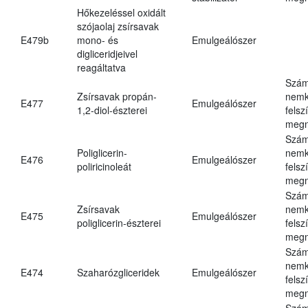
Hőkezeléssel oxidált
szójaolaj zsírsavak
E479b
mono- és
Emulgeálószer
digliceridjeivel
reagáltatva
Szám
Zsírsavak propán-
nemk
E477
Emulgeálószer
1,2-diol-észterei
felsz
megn
Szám
Poliglicerin-
nemk
E476
Emulgeálószer
poliricinoleát
felsz
megn
Szám
Zsírsavak
nemk
E475
Emulgeálószer
poliglicerin-észterei
felsz
megn
Szám
nemk
E474
Szaharózgliceridek
Emulgeálószer
felsz
megn
Szám