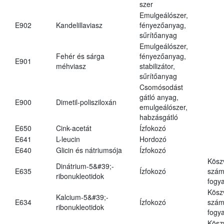
szer
Emulgeálószer,
E902
Kandelillaviasz
fényezőanyag,
sűrítőanyag
Emulgeálószer,
Fehér és sárga
fényezőanyag,
E901
méhviasz
stabilizátor,
sűrítőanyag
Csomósodást
gátló anyag,
E900
Dimetil-polisziloxán
emulgeálószer,
habzásgátló
E650
Cink-acetát
Ízfokozó
E641
L-leucin
Hordozó
E640
Glicin és nátriumsója
Ízfokozó
Kösz
Dinátrium-5&#39;-
E635
Ízfokozó
számá
ribonukleotidok
fogya
Kösz
Kalcium-5&#39;-
E634
Ízfokozó
számá
ribonukleotidok
fogya
Kösz