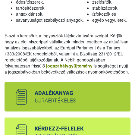
édesítőszerek,
zselésítők,
tartósítószerek,
stabilizátorok,
antioxidánsok,
ízfokozók és
savanyúságot szabályozó anyagok,
egyéb vegyületek.
E-szám keresőnk a fogyasztók tájékoztatására szolgál. Kérjük,
hogy az élelmiszeripari vállalkozók minden esetben az aktuálisan
hatályos jogszabályokból, az Európai Parlament és a Tanács
1333/2008/EK rendeletéből, valamint a Bizottság 231/2012/EU
rendeletéből tájékozódjanak. A Nébih gondozásában
folyamatosan frissülő
jogszabálygyűjtemény
is segítséget nyújt
a jogszabályokban bekövetkező változások nyomonkövetésében.
ADALÉKANYAG
ÚJRAÉRTÉKELÉS
KÉRDEZZ-FELELEK