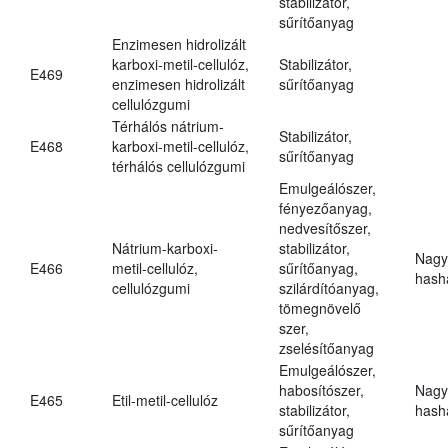
stabilizátor,
sűrítőanyag
Enzimesen hidrolizált
karboxi-metil-cellulóz,
Stabilizátor,
E469
enzimesen hidrolizált
sűrítőanyag
cellulózgumi
Térhálós nátrium-
Stabilizátor,
E468
karboxi-metil-cellulóz,
sűrítőanyag
térhálós cellulózgumi
Emulgeálószer,
fényezőanyag,
nedvesítőszer,
Nátrium-karboxi-
stabilizátor,
Nagy
E466
metil-cellulóz,
sűrítőanyag,
hasha
cellulózgumi
szilárdítóanyag,
tömegnövelő
szer,
zselésítőanyag
Emulgeálószer,
habosítószer,
Nagy
E465
Etil-metil-cellulóz
stabilizátor,
hasha
sűrítőanyag