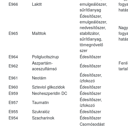
E966
Laktit
emulgeálószer,
fogy
sűrítőanyag
hatá
Édesítőszer,
emulgeálószer,
nedvesítőszer,
Nagy
E965
Maltitok
stabilizátor,
fogy
sűrítőanyag,
hatá
tömegnövelő
szer
E964
Poliglucitszirup
Édesítőszer
Aszpartám-
Fenil
E962
Édesítőszer
aceszulfámsó
tarta
Édesítőszer,
E961
Neotám
ízfokozó
E960
Szteviol glikozidok
Édesítőszer
E959
Neoheszperidin DC
Édesítőszer
Édesítőszer,
E957
Taumatin
ízfokozó
E955
Szukralóz
Édesítőszer
E954
Szacharinok
Édesítőszer
Csomósodást