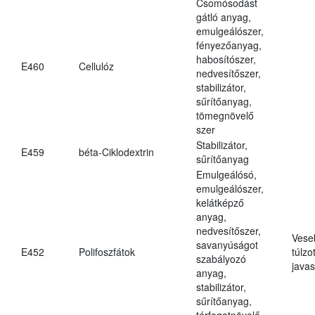
Csomósodást
gátló anyag,
emulgeálószer,
fényezőanyag,
habosítószer,
E460
Cellulóz
nedvesítőszer,
stabilizátor,
sűrítőanyag,
tömegnövelő
szer
Stabilizátor,
E459
béta-Ciklodextrin
sűrítőanyag
Emulgeálósó,
emulgeálószer,
kelátképző
anyag,
nedvesítőszer,
Vese
savanyúságot
E452
Polifoszfátok
túlzo
szabályozó
javas
anyag,
stabilizátor,
sűrítőanyag,
térfogatnövelő