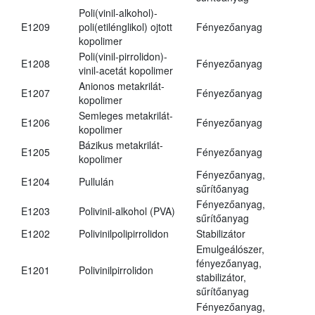
Poli(vinil-alkohol)-
E1209
poli(etilénglikol) ojtott
Fényezőanyag
kopolimer
Poli(vinil-pirrolidon)-
E1208
Fényezőanyag
vinil-acetát kopolimer
Anionos metakrilát-
E1207
Fényezőanyag
kopolimer
Semleges metakrilát-
E1206
Fényezőanyag
kopolimer
Bázikus metakrilát-
E1205
Fényezőanyag
kopolimer
Fényezőanyag,
E1204
Pullulán
sűrítőanyag
Fényezőanyag,
E1203
Polivinil-alkohol (PVA)
sűrítőanyag
E1202
Polivinilpolipirrolidon
Stabilizátor
Emulgeálószer,
fényezőanyag,
E1201
Polivinilpirrolidon
stabilizátor,
sűrítőanyag
Fényezőanyag,