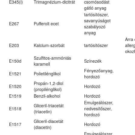
E345(i)
Trimagnézium-dicitrát
csomósodást
gátló anyag
tartósítószer,
savanyúságot
E267
Pufferolt ecet
szabályozó
anyag
Arra
E203
Kalcium-szorbát
tartósítószer
aller
okoz
Szulfitos-ammóniás
E150d
Színezék
karamell
Fényezőanyag,
E1521
Polietilénglikol
hordozó
Propán-1,2-diol
E1520
Hordozó
(propilénglikol)
E1519
Benzil-alkohol
Hordozó
Emulgeálószer,
Gliceril-triacetát
E1518
nedvesítőszer,
(triacetin)
hordozó
Gliceril-diacetát
E1517
Hordozó
(diacetin)
Emulgeálószer,