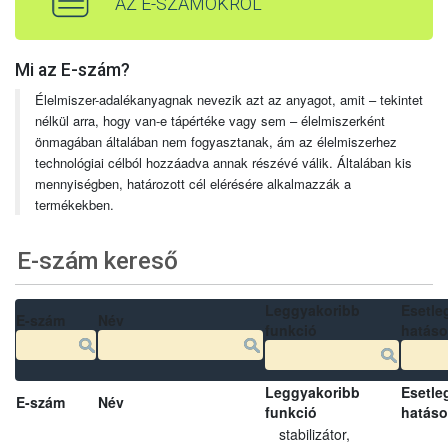
AZ E-SZÁMOKRÓL
Mi az E-szám?
Élelmiszer-adalékanyagnak nevezik azt az anyagot, amit – tekintet
nélkül arra, hogy van-e tápértéke vagy sem – élelmiszerként
önmagában általában nem fogyasztanak, ám az élelmiszerhez
technológiai célból hozzáadva annak részévé válik. Általában kis
mennyiségben, határozott cél elérésére alkalmazzák a
termékekben.
E-szám kereső
Leggyakoribb
Esetle
E-szám
Név
funkció
hatás
Leggyakoribb
Esetle
E-szám
Név
funkció
hatás
stabilizátor,