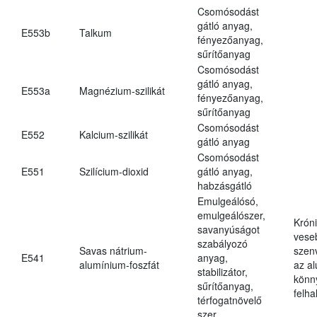
Csomósodást
gátló anyag,
E553b
Talkum
fényezőanyag,
sűrítőanyag
Csomósodást
gátló anyag,
E553a
Magnézium-szilikát
fényezőanyag,
sűrítőanyag
Csomósodást
E552
Kalcium-szilikát
gátló anyag
Csomósodást
E551
Szilícium-dioxid
gátló anyag,
habzásgátló
Emulgeálósó,
emulgeálószer,
Krón
savanyúságot
vese
szabályozó
Savas nátrium-
szen
E541
anyag,
alumínium-foszfát
az a
stabilizátor,
könn
sűrítőanyag,
felh
térfogatnövelő
szer