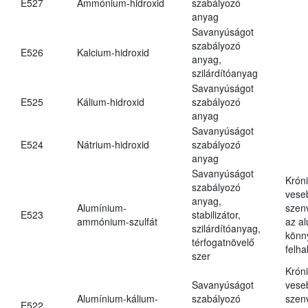
E527
Ammónium-hidroxid
szabályozó
anyag
Savanyúságot
szabályozó
E526
Kalcium-hidroxid
anyag,
szilárdítóanyag
Savanyúságot
E525
Kálium-hidroxid
szabályozó
anyag
Savanyúságot
E524
Nátrium-hidroxid
szabályozó
anyag
Savanyúságot
Krón
szabályozó
vese
anyag,
Alumínium-
szen
E523
stabilizátor,
ammónium-szulfát
az a
szilárdítóanyag,
könn
térfogatnövelő
felh
szer
Krón
Savanyúságot
vese
Alumínium-kálium-
szabályozó
szen
E522