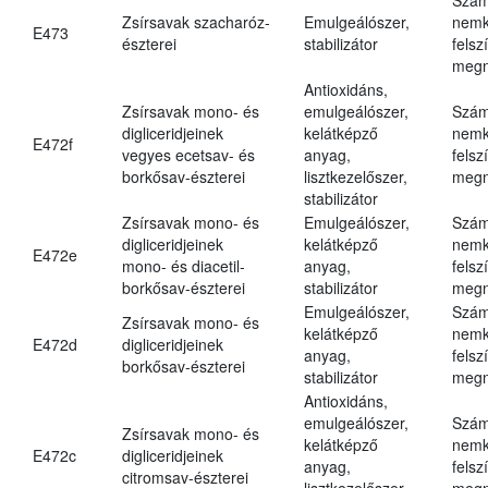
Zsírsavak szacharóz-
Emulgeálószer,
nemk
E473
észterei
stabilizátor
felsz
megn
Antioxidáns,
Zsírsavak mono- és
emulgeálószer,
Szám
digliceridjeinek
kelátképző
nemk
E472f
vegyes ecetsav- és
anyag,
felsz
borkősav-észterei
lisztkezelőszer,
megn
stabilizátor
Zsírsavak mono- és
Emulgeálószer,
Szám
digliceridjeinek
kelátképző
nemk
E472e
mono- és diacetil-
anyag,
felsz
borkősav-észterei
stabilizátor
megn
Emulgeálószer,
Szám
Zsírsavak mono- és
kelátképző
nemk
E472d
digliceridjeinek
anyag,
felsz
borkősav-észterei
stabilizátor
megn
Antioxidáns,
emulgeálószer,
Szám
Zsírsavak mono- és
kelátképző
nemk
E472c
digliceridjeinek
anyag,
felsz
citromsav-észterei
lisztkezelőszer,
megn