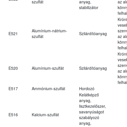
szulfát
anyag,
az a
stabilizátor
könn
felh
Krón
vese
Alumínium-nátrium-
szen
E521
Szilárdítóanyag
szulfát
az a
könn
felh
Krón
vese
szen
E520
Alumínium-szulfát
Szilárdítóanyag
az a
könn
felh
E517
Ammónium-szulfát
Hordozó
Kelátképző
anyag,
lisztkezelőszer,
savanyúságot
E516
Kalcium-szulfát
szabályozó
anyag,