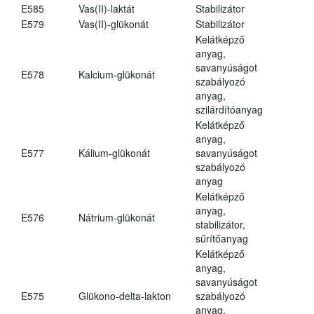
E585
Vas(II)-laktát
Stabilizátor
E579
Vas(II)-glükonát
Stabilizátor
Kelátképző
anyag,
savanyúságot
E578
Kalcium-glükonát
szabályozó
anyag,
szilárdítóanyag
Kelátképző
anyag,
E577
Kálium-glükonát
savanyúságot
szabályozó
anyag
Kelátképző
anyag,
E576
Nátrium-glükonát
stabilizátor,
sűrítőanyag
Kelátképző
anyag,
savanyúságot
E575
Glükono-delta-lakton
szabályozó
anyag,