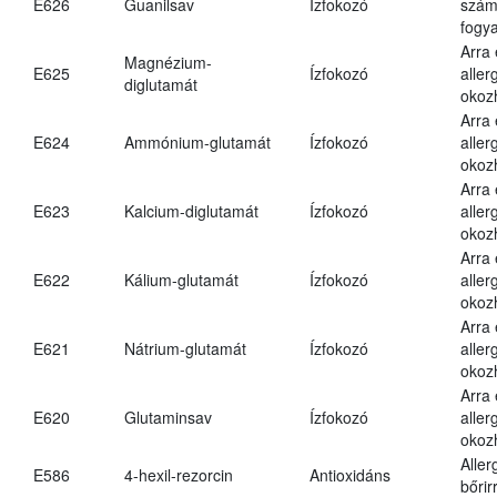
E626
Guanilsav
Ízfokozó
számá
fogya
Arra
Magnézium-
E625
Ízfokozó
aller
diglutamát
okoz
Arra
E624
Ammónium-glutamát
Ízfokozó
aller
okoz
Arra
E623
Kalcium-diglutamát
Ízfokozó
aller
okoz
Arra
E622
Kálium-glutamát
Ízfokozó
aller
okoz
Arra
E621
Nátrium-glutamát
Ízfokozó
aller
okoz
Arra
E620
Glutaminsav
Ízfokozó
aller
okoz
Aller
E586
4-hexil-rezorcin
Antioxidáns
bőrir