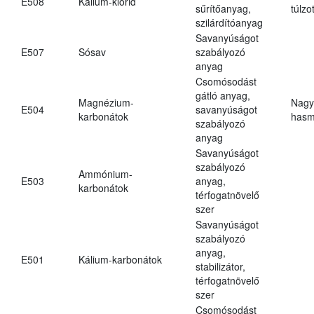
E508
Kálium-klorid
sűrítőanyag,
túlzo
szilárdítóanyag
Savanyúságot
E507
Sósav
szabályozó
anyag
Csomósodást
gátló anyag,
Magnézium-
Nagy
E504
savanyúságot
karbonátok
hasm
szabályozó
anyag
Savanyúságot
szabályozó
Ammónium-
E503
anyag,
karbonátok
térfogatnövelő
szer
Savanyúságot
szabályozó
anyag,
E501
Kálium-karbonátok
stabilizátor,
térfogatnövelő
szer
Csomósodást