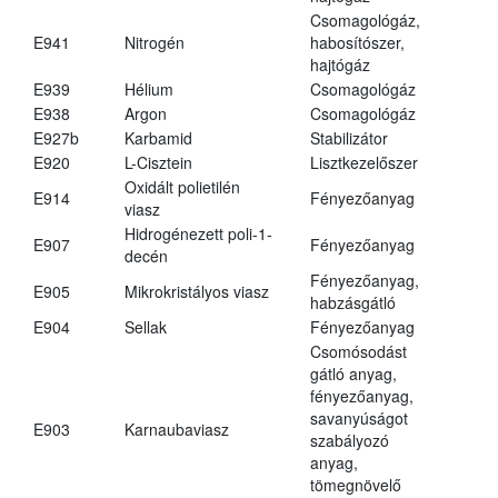
Csomagológáz,
E941
Nitrogén
habosítószer,
hajtógáz
E939
Hélium
Csomagológáz
E938
Argon
Csomagológáz
E927b
Karbamid
Stabilizátor
E920
L-Cisztein
Lisztkezelőszer
Oxidált polietilén
E914
Fényezőanyag
viasz
Hidrogénezett poli-1-
E907
Fényezőanyag
decén
Fényezőanyag,
E905
Mikrokristályos viasz
habzásgátló
E904
Sellak
Fényezőanyag
Csomósodást
gátló anyag,
fényezőanyag,
savanyúságot
E903
Karnaubaviasz
szabályozó
anyag,
tömegnövelő