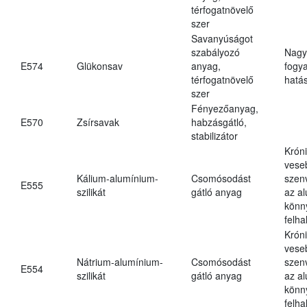
térfogatnövelő
szer
Savanyúságot
szabályozó
Nagy
E574
Glükonsav
anyag,
fogy
térfogatnövelő
hatá
szer
Fényezőanyag,
E570
Zsírsavak
habzásgátló,
stabilizátor
Krón
vese
Kálium-alumínium-
Csomósodást
szen
E555
szilikát
gátló anyag
az a
könn
felh
Krón
vese
Nátrium-alumínium-
Csomósodást
szen
E554
szilikát
gátló anyag
az a
könn
felh