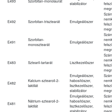
E493
Szorbitan-monolaurát
stabilizátor
felsz
megn
Szám
nemk
E492
Szorbitan-trisztearát
Emulgeálószer
felsz
megn
Szám
Szorbitan-
nemk
E491
Emulgeálószer
monosztearát
felsz
megn
Szám
nemk
E483
Sztearil-tartarát
Lisztkezelőszer
felsz
megn
Emulgeálószer,
Szám
Kalcium-sztearoil-2-
habosítószer,
nemk
E482
laktilát
lisztkezelőszer,
felsz
stabilizátor
megn
Emulgeálószer,
Szám
Nátrium-sztearoil-2-
habosítószer,
nemk
E481
laktilát
lisztkezelőszer,
felsz
stabilizátor
megn