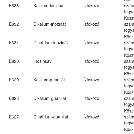
E633
Kalcium-inozinát
Ízfokozó
számá
fogya
Kösz
E632
Dikálium-inozinát
Ízfokozó
számá
fogya
Kösz
E631
Dinátrium-inozinát
Ízfokozó
számá
fogya
Kösz
E630
Inozinsav
Ízfokozó
számá
fogya
Kösz
E629
Kalcium-guanilát
Ízfokozó
számá
fogya
Kösz
E628
Dikálium-guanilát
Ízfokozó
számá
fogya
Kösz
E627
Dinátrium-guanilát
Ízfokozó
számá
fogya
Kösz