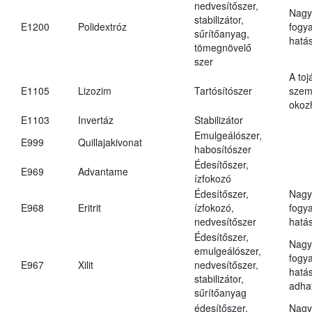
nedvesítőszer,
Nagy
stabilizátor,
E1200
Polidextróz
fogy
sűrítőanyag,
hatá
tömegnövelő
szer
A toj
E1105
Lizozim
Tartósítószer
szem
okoz
E1103
Invertáz
Stabilizátor
Emulgeálószer,
E999
Quillajakivonat
habosítószer
Édesítőszer,
E969
Advantame
ízfokozó
Édesítőszer,
Nagy
E968
Eritrit
ízfokozó,
fogy
nedvesítőszer
hatá
Édesítőszer,
Nagy
emulgeálószer,
fogy
E967
Xilit
nedvesítőszer,
hatá
stabilizátor,
adha
sűrítőanyag
édesítőszer,
Nagy