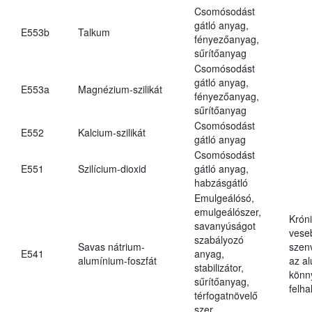
Csomósodást
gátló anyag,
E553b
Talkum
fényezőanyag,
sűrítőanyag
Csomósodást
gátló anyag,
E553a
Magnézium-szilikát
fényezőanyag,
sűrítőanyag
Csomósodást
E552
Kalcium-szilikát
gátló anyag
Csomósodást
E551
Szilícium-dioxid
gátló anyag,
habzásgátló
Emulgeálósó,
emulgeálószer,
Krón
savanyúságot
vese
szabályozó
Savas nátrium-
szen
E541
anyag,
alumínium-foszfát
az a
stabilizátor,
könn
sűrítőanyag,
felh
térfogatnövelő
szer