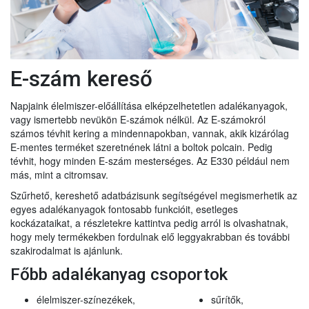
E-szám kereső
Napjaink élelmiszer-előállítása elképzelhetetlen adalékanyagok,
vagy ismertebb nevükön E-számok nélkül. Az E-számokról
számos tévhit kering a mindennapokban, vannak, akik kizárólag
E-mentes terméket szeretnének látni a boltok polcain. Pedig
tévhit, hogy minden E-szám mesterséges. Az E330 például nem
más, mint a citromsav.
Szűrhető, kereshető adatbázisunk segítségével megismerhetik az
egyes adalékanyagok fontosabb funkcióit, esetleges
kockázataikat, a részletekre kattintva pedig arról is olvashatnak,
hogy mely termékekben fordulnak elő leggyakrabban és további
szakirodalmat is ajánlunk.
Főbb adalékanyag csoportok
élelmiszer-színezékek,
sűrítők,