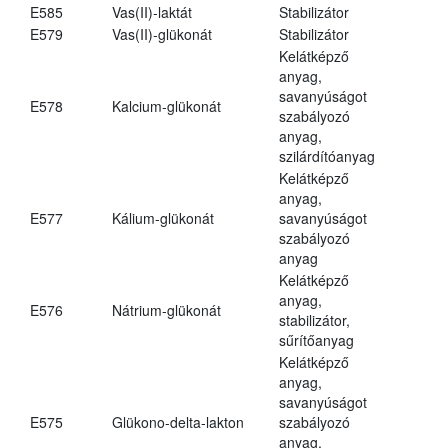
E585
Vas(II)-laktát
Stabilizátor
E579
Vas(II)-glükonát
Stabilizátor
Kelátképző
anyag,
savanyúságot
E578
Kalcium-glükonát
szabályozó
anyag,
szilárdítóanyag
Kelátképző
anyag,
E577
Kálium-glükonát
savanyúságot
szabályozó
anyag
Kelátképző
anyag,
E576
Nátrium-glükonát
stabilizátor,
sűrítőanyag
Kelátképző
anyag,
savanyúságot
E575
Glükono-delta-lakton
szabályozó
anyag,