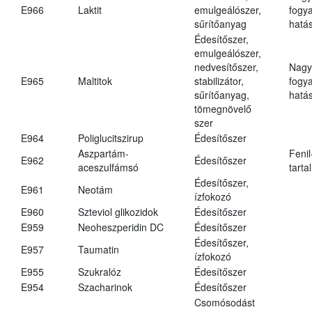
E966
Laktit
emulgeálószer,
fogy
sűrítőanyag
hatá
Édesítőszer,
emulgeálószer,
nedvesítőszer,
Nagy
E965
Maltitok
stabilizátor,
fogy
sűrítőanyag,
hatá
tömegnövelő
szer
E964
Poliglucitszirup
Édesítőszer
Aszpartám-
Fenil
E962
Édesítőszer
aceszulfámsó
tarta
Édesítőszer,
E961
Neotám
ízfokozó
E960
Szteviol glikozidok
Édesítőszer
E959
Neoheszperidin DC
Édesítőszer
Édesítőszer,
E957
Taumatin
ízfokozó
E955
Szukralóz
Édesítőszer
E954
Szacharinok
Édesítőszer
Csomósodást