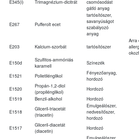
E345(i)
Trimagnézium-dicitrát
csomósodást
gátló anyag
tartósítószer,
savanyúságot
E267
Pufferolt ecet
szabályozó
anyag
Arra
E203
Kalcium-szorbát
tartósítószer
aller
okoz
Szulfitos-ammóniás
E150d
Színezék
karamell
Fényezőanyag,
E1521
Polietilénglikol
hordozó
Propán-1,2-diol
E1520
Hordozó
(propilénglikol)
E1519
Benzil-alkohol
Hordozó
Emulgeálószer,
Gliceril-triacetát
E1518
nedvesítőszer,
(triacetin)
hordozó
Gliceril-diacetát
E1517
Hordozó
(diacetin)
Emulgeálószer,