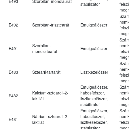
E493
Szorbitan-monolaurát
stabilizátor
felsz
megn
Szám
nemk
E492
Szorbitan-trisztearát
Emulgeálószer
felsz
megn
Szám
Szorbitan-
nemk
E491
Emulgeálószer
monosztearát
felsz
megn
Szám
nemk
E483
Sztearil-tartarát
Lisztkezelőszer
felsz
megn
Emulgeálószer,
Szám
Kalcium-sztearoil-2-
habosítószer,
nemk
E482
laktilát
lisztkezelőszer,
felsz
stabilizátor
megn
Emulgeálószer,
Szám
Nátrium-sztearoil-2-
habosítószer,
nemk
E481
laktilát
lisztkezelőszer,
felsz
stabilizátor
megn