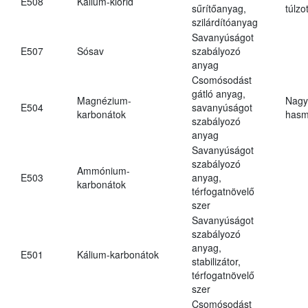
E508
Kálium-klorid
sűrítőanyag,
túlzo
szilárdítóanyag
Savanyúságot
E507
Sósav
szabályozó
anyag
Csomósodást
gátló anyag,
Magnézium-
Nagy
E504
savanyúságot
karbonátok
hasm
szabályozó
anyag
Savanyúságot
szabályozó
Ammónium-
E503
anyag,
karbonátok
térfogatnövelő
szer
Savanyúságot
szabályozó
anyag,
E501
Kálium-karbonátok
stabilizátor,
térfogatnövelő
szer
Csomósodást