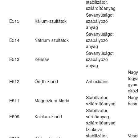
stabilizátor,
szilárdítóanyag
Savanyúságot
E515
Kálium-szulfátok
szabályozó
anyag
Savanyúságot
E514
Nátrium-szulfátok
szabályozó
anyag
Savanyúságot
E513
Kénsav
szabályozó
anyag
Nagy
fogy
E512
Ón(II)-klorid
Antioxidáns
gyom
okoz
Stabilizátor,
Nagy
E511
Magnézium-klorid
szilárdítóanyag
hasm
Stabilizátor,
E509
Kalcium-klorid
sűrítőanyag,
szilárdítóanyag
Ízfokozó,
stabilizátor,
Vese