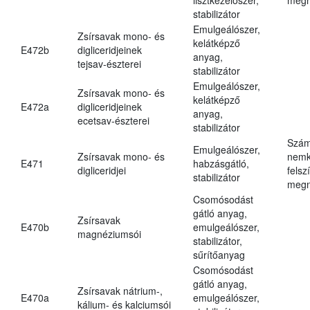
stabilizátor
Emulgeálószer,
Zsírsavak mono- és
kelátképző
E472b
digliceridjeinek
anyag,
tejsav-észterei
stabilizátor
Emulgeálószer,
Zsírsavak mono- és
kelátképző
E472a
digliceridjeinek
anyag,
ecetsav-észterei
stabilizátor
Szám
Emulgeálószer,
Zsírsavak mono- és
nemk
E471
habzásgátló,
digliceridjei
felsz
stabilizátor
megn
Csomósodást
gátló anyag,
Zsírsavak
E470b
emulgeálószer,
magnéziumsói
stabilizátor,
sűrítőanyag
Csomósodást
gátló anyag,
Zsírsavak nátrium-,
E470a
emulgeálószer,
kálium- és kalciumsói