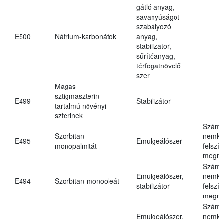
gátló anyag,
savanyúságot
szabályozó
E500
Nátrium-karbonátok
anyag,
stabilizátor,
sűrítőanyag,
térfogatnövelő
szer
Magas
sztigmaszterin-
E499
Stabilizátor
tartalmú növényi
szterinek
Szám
Szorbitan-
nemk
E495
Emulgeálószer
monopalmitát
felsz
megn
Szám
Emulgeálószer,
nemk
E494
Szorbitan-monooleát
stabilizátor
felsz
megn
Szám
Emulgeálószer,
nemk