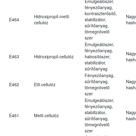
Emulgeálószer,
fényezőanyag,
kontraszterősítő,
Hidroxipropil-metil-
Nagy
E464
stabilizátor,
cellulóz
hasha
sűrítőanyag,
tömegnövelő
szer
Emulgeálószer,
fényezőanyag,
Nagy
E463
Hidroxipropil-cellulóz
habosítószer,
hasha
stabilizátor,
sűrítőanyag
Fényezőanyag,
sűrítőanyag,
Nagy
E462
Etil-cellulóz
tömegnövelő
hasha
szer
Emulgeálószer,
fényezőanyag,
stabilizátor,
Nagy
E461
Metil-cellulóz
sűrítőanyag,
hasha
tömegnövelő
szer