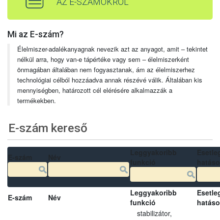
AZ E-SZÁMOKRÓL
Mi az E-szám?
Élelmiszer-adalékanyagnak nevezik azt az anyagot, amit – tekintet
nélkül arra, hogy van-e tápértéke vagy sem – élelmiszerként
önmagában általában nem fogyasztanak, ám az élelmiszerhez
technológiai célból hozzáadva annak részévé válik. Általában kis
mennyiségben, határozott cél elérésére alkalmazzák a
termékekben.
E-szám kereső
Leggyakoribb
Esetle
E-szám
Név
funkció
hatás
Leggyakoribb
Esetle
E-szám
Név
funkció
hatás
stabilizátor,