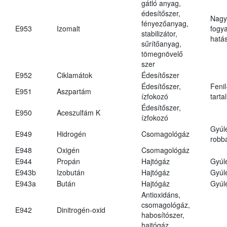
gátló anyag,
édesítőszer,
Nagy
fényezőanyag,
E953
Izomalt
fogy
stabilizátor,
hatá
sűrítőanyag,
tömegnövelő
szer
E952
Ciklamátok
Édesítőszer
Édesítőszer,
Fenil
E951
Aszpartám
ízfokozó
tarta
Édesítőszer,
E950
Aceszulfám K
ízfokozó
Gyúl
E949
Hidrogén
Csomagológáz
robba
E948
Oxigén
Csomagológáz
E944
Propán
Hajtógáz
Gyúl
E943b
Izobután
Hajtógáz
Gyúl
E943a
Bután
Hajtógáz
Gyúl
Antioxidáns,
csomagológáz,
E942
Dinitrogén-oxid
habosítószer,
hajtógáz