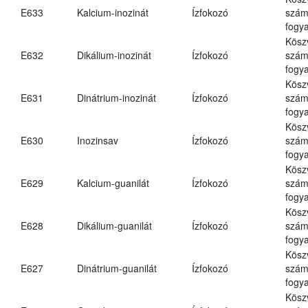
E633
Kalcium-inozinát
Ízfokozó
számá
fogya
Kösz
E632
Dikálium-inozinát
Ízfokozó
számá
fogya
Kösz
E631
Dinátrium-inozinát
Ízfokozó
számá
fogya
Kösz
E630
Inozinsav
Ízfokozó
számá
fogya
Kösz
E629
Kalcium-guanilát
Ízfokozó
számá
fogya
Kösz
E628
Dikálium-guanilát
Ízfokozó
számá
fogya
Kösz
E627
Dinátrium-guanilát
Ízfokozó
számá
fogya
Kösz