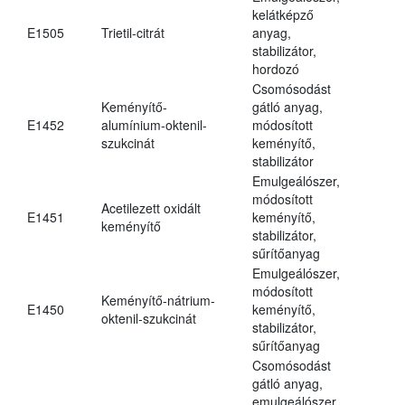
kelátképző
E1505
Trietil-citrát
anyag,
stabilizátor,
hordozó
Csomósodást
Keményítő-
gátló anyag,
E1452
alumínium-oktenil-
módosított
szukcinát
keményítő,
stabilizátor
Emulgeálószer,
módosított
Acetilezett oxidált
E1451
keményítő,
keményítő
stabilizátor,
sűrítőanyag
Emulgeálószer,
módosított
Keményítő-nátrium-
E1450
keményítő,
oktenil-szukcinát
stabilizátor,
sűrítőanyag
Csomósodást
gátló anyag,
emulgeálószer,