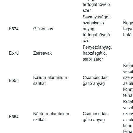
térfogatnövelő
szer
Savanyúságot
szabályozó
Nagy
E574
Glükonsav
anyag,
fogy
térfogatnövelő
hatá
szer
Fényezőanyag,
E570
Zsírsavak
habzásgátló,
stabilizátor
Krón
vese
Kálium-alumínium-
Csomósodást
szen
E555
szilikát
gátló anyag
az a
könn
felh
Krón
vese
Nátrium-alumínium-
Csomósodást
szen
E554
szilikát
gátló anyag
az a
könn
felh