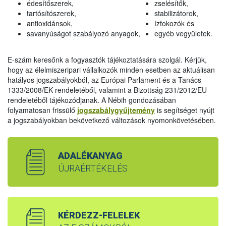
édesítőszerek,
zselésítők,
tartósítószerek,
stabilizátorok,
antioxidánsok,
ízfokozók és
savanyúságot szabályozó anyagok,
egyéb vegyületek.
E-szám keresőnk a fogyasztók tájékoztatására szolgál. Kérjük,
hogy az élelmiszeripari vállalkozók minden esetben az aktuálisan
hatályos jogszabályokból, az Európai Parlament és a Tanács
1333/2008/EK rendeletéből, valamint a Bizottság 231/2012/EU
rendeletéből tájékozódjanak. A Nébih gondozásában
folyamatosan frissülő
jogszabálygyűjtemény
is segítséget nyújt
a jogszabályokban bekövetkező változások nyomonkövetésében.
ADALÉKANYAG
ÚJRAÉRTÉKELÉS
KÉRDEZZ-FELELEK