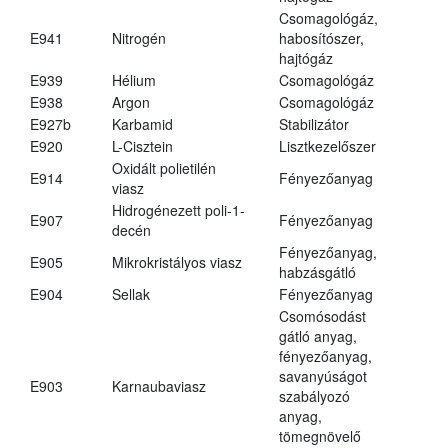
Csomagológáz,
E941
Nitrogén
habosítószer,
hajtógáz
E939
Hélium
Csomagológáz
E938
Argon
Csomagológáz
E927b
Karbamid
Stabilizátor
E920
L-Cisztein
Lisztkezelőszer
Oxidált polietilén
E914
Fényezőanyag
viasz
Hidrogénezett poli-1-
E907
Fényezőanyag
decén
Fényezőanyag,
E905
Mikrokristályos viasz
habzásgátló
E904
Sellak
Fényezőanyag
Csomósodást
gátló anyag,
fényezőanyag,
savanyúságot
E903
Karnaubaviasz
szabályozó
anyag,
tömegnövelő