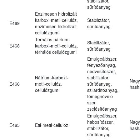
stabilizátor,
sűrítőanyag
Enzimesen hidrolizált
karboxi-metil-cellulóz,
Stabilizátor,
E469
enzimesen hidrolizált
sűrítőanyag
cellulózgumi
Térhálós nátrium-
Stabilizátor,
E468
karboxi-metil-cellulóz,
sűrítőanyag
térhálós cellulózgumi
Emulgeálószer,
fényezőanyag,
nedvesítőszer,
Nátrium-karboxi-
stabilizátor,
Nagy
E466
metil-cellulóz,
sűrítőanyag,
hasha
cellulózgumi
szilárdítóanyag,
tömegnövelő
szer,
zselésítőanyag
Emulgeálószer,
habosítószer,
Nagy
E465
Etil-metil-cellulóz
stabilizátor,
hasha
sűrítőanyag