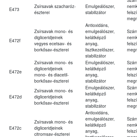
Zsírsavak szacharóz-
Emulgeálószer,
nemk
E473
észterei
stabilizátor
felsz
megn
Antioxidáns,
Zsírsavak mono- és
emulgeálószer,
Szám
digliceridjeinek
kelátképző
nemk
E472f
vegyes ecetsav- és
anyag,
felsz
borkősav-észterei
lisztkezelőszer,
megn
stabilizátor
Zsírsavak mono- és
Emulgeálószer,
Szám
digliceridjeinek
kelátképző
nemk
E472e
mono- és diacetil-
anyag,
felsz
borkősav-észterei
stabilizátor
megn
Emulgeálószer,
Szám
Zsírsavak mono- és
kelátképző
nemk
E472d
digliceridjeinek
anyag,
felsz
borkősav-észterei
stabilizátor
megn
Antioxidáns,
emulgeálószer,
Szám
Zsírsavak mono- és
kelátképző
nemk
E472c
digliceridjeinek
anyag,
felsz
citromsav-észterei
lisztkezelőszer,
megn