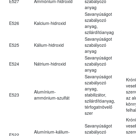
E527
Ammónium-hidroxid
szabályozó
anyag
Savanyúságot
szabályozó
E526
Kalcium-hidroxid
anyag,
szilárdítóanyag
Savanyúságot
E525
Kálium-hidroxid
szabályozó
anyag
Savanyúságot
E524
Nátrium-hidroxid
szabályozó
anyag
Savanyúságot
Krón
szabályozó
vese
anyag,
Alumínium-
szen
E523
stabilizátor,
ammónium-szulfát
az a
szilárdítóanyag,
könn
térfogatnövelő
felh
szer
Krón
Savanyúságot
vese
Alumínium-kálium-
szabályozó
szen
E522