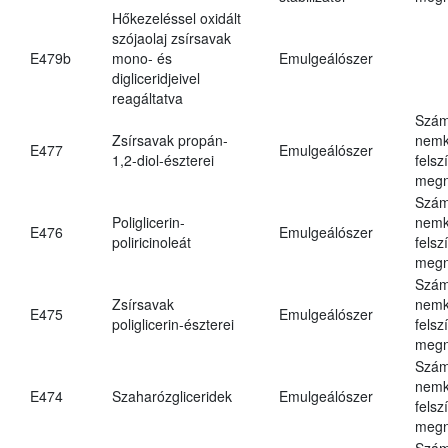
Hőkezeléssel oxidált
szójaolaj zsírsavak
E479b
mono- és
Emulgeálószer
digliceridjeivel
reagáltatva
Szám
Zsírsavak propán-
nemk
E477
Emulgeálószer
1,2-diol-észterei
felsz
megn
Szám
Poliglicerin-
nemk
E476
Emulgeálószer
poliricinoleát
felsz
megn
Szám
Zsírsavak
nemk
E475
Emulgeálószer
poliglicerin-észterei
felsz
megn
Szám
nemk
E474
Szaharózgliceridek
Emulgeálószer
felsz
megn
Szám