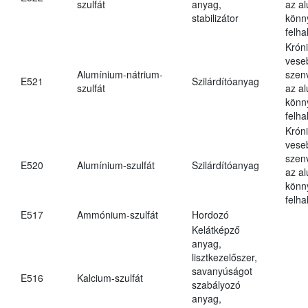
szulfát
anyag,
az a
stabilizátor
könn
felh
Krón
vese
Alumínium-nátrium-
szen
E521
Szilárdítóanyag
szulfát
az a
könn
felh
Krón
vese
szen
E520
Alumínium-szulfát
Szilárdítóanyag
az a
könn
felh
E517
Ammónium-szulfát
Hordozó
Kelátképző
anyag,
lisztkezelőszer,
savanyúságot
E516
Kalcium-szulfát
szabályozó
anyag,