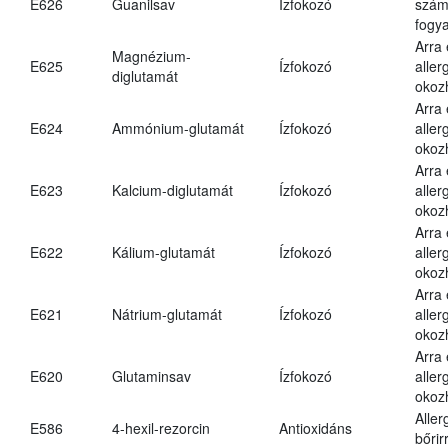
E626
Guanilsav
Ízfokozó
számá
fogya
Arra
Magnézium-
E625
Ízfokozó
aller
diglutamát
okoz
Arra
E624
Ammónium-glutamát
Ízfokozó
aller
okoz
Arra
E623
Kalcium-diglutamát
Ízfokozó
aller
okoz
Arra
E622
Kálium-glutamát
Ízfokozó
aller
okoz
Arra
E621
Nátrium-glutamát
Ízfokozó
aller
okoz
Arra
E620
Glutaminsav
Ízfokozó
aller
okoz
Aller
E586
4-hexil-rezorcin
Antioxidáns
bőrir