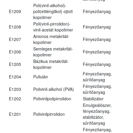
Poli(vinil-alkohol)-
E1209
poli(etilénglikol) ojtott
Fényezőanyag
kopolimer
Poli(vinil-pirrolidon)-
E1208
Fényezőanyag
vinil-acetát kopolimer
Anionos metakrilát-
E1207
Fényezőanyag
kopolimer
Semleges metakrilát-
E1206
Fényezőanyag
kopolimer
Bázikus metakrilát-
E1205
Fényezőanyag
kopolimer
Fényezőanyag,
E1204
Pullulán
sűrítőanyag
Fényezőanyag,
E1203
Polivinil-alkohol (PVA)
sűrítőanyag
E1202
Polivinilpolipirrolidon
Stabilizátor
Emulgeálószer,
fényezőanyag,
E1201
Polivinilpirrolidon
stabilizátor,
sűrítőanyag
Fényezőanyag,