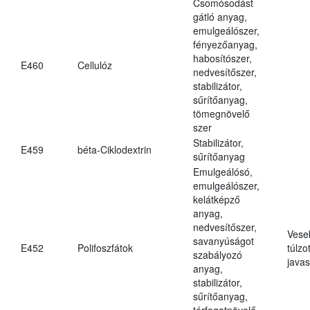
Csomósodást
gátló anyag,
emulgeálószer,
fényezőanyag,
habosítószer,
E460
Cellulóz
nedvesítőszer,
stabilizátor,
sűrítőanyag,
tömegnövelő
szer
Stabilizátor,
E459
béta-Ciklodextrin
sűrítőanyag
Emulgeálósó,
emulgeálószer,
kelátképző
anyag,
nedvesítőszer,
Vese
savanyúságot
E452
Polifoszfátok
túlzo
szabályozó
javas
anyag,
stabilizátor,
sűrítőanyag,
térfogatnövelő