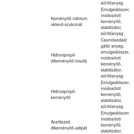
sűrítőanyag
Emulgeálószer,
módosított
Keményítő-nátrium-
keményítő,
oktenil-szukcinát
stabilizátor,
sűrítőanyag
Csomósodást
gátló anyag,
emulgeálószer,
Hidroxipropil-
módosított
dikeményítő-foszfá
keményítő,
stabilizátor,
sűrítőanyag
Emulgeálószer,
módosított
Hidroxipropil-
keményítő,
keményítő
stabilizátor,
sűrítőanyag
Emulgeálószer,
módosított
Acetilezett
keményítő,
dikeményítő-adipát
stabilizátor,