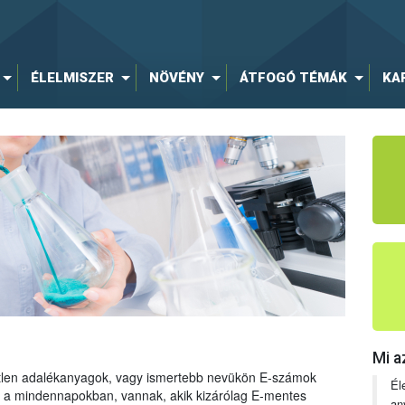
ÉLELMISZER
NÖVÉNY
ÁTFOGÓ TÉMÁK
KA
Mi a
tetlen adalékanyagok, vagy ismertebb nevükön E-számok
Él
ng a mindennapokban, vannak, akik kizárólag E-mentes
an