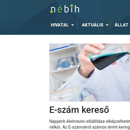
HIVATAL
AKTUÁLIS
ÁLLAT
E-szám kereső
Napjaink élelmiszer-előállítása elképzelhe
nélkül. Az E-számokról számos tévhit keri