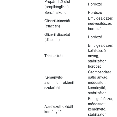
Propán-1,2-diol
Hordozó
(propilénglikol)
Benzil-alkohol
Hordozó
Emulgeálószer,
Gliceril-triacetát
nedvesítőszer,
(triacetin)
hordozó
Gliceril-diacetát
Hordozó
(diacetin)
Emulgeálószer,
kelátképző
Trietil-citrát
anyag,
stabilizátor,
hordozó
Csomósodást
Keményítő-
gátló anyag,
alumínium-oktenil-
módosított
szukcinát
keményítő,
stabilizátor
Emulgeálószer,
módosított
Acetilezett oxidált
keményítő,
keményítő
stabilizátor,