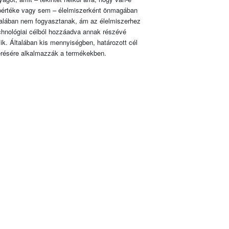
pértéke vagy sem – élelmiszerként önmagában
talában nem fogyasztanak, ám az élelmiszerhez
chnológiai célból hozzáadva annak részévé
lik. Általában kis mennyiségben, határozott cél
érésére alkalmazzák a termékekben.