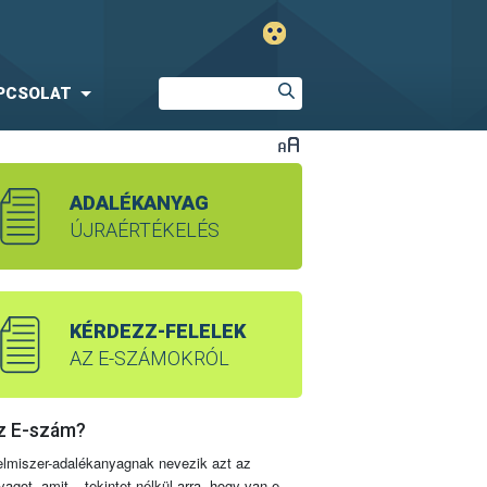
PCSOLAT
ADALÉKANYAG
ÚJRAÉRTÉKELÉS
KÉRDEZZ-FELELEK
AZ E-SZÁMOKRÓL
z E-szám?
elmiszer-adalékanyagnak nevezik azt az
yagot, amit – tekintet nélkül arra, hogy van-e