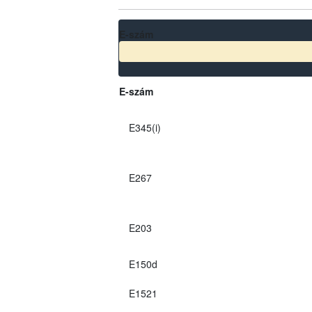
E-szám
E-szám
E345(i)
E267
E203
E150d
E1521