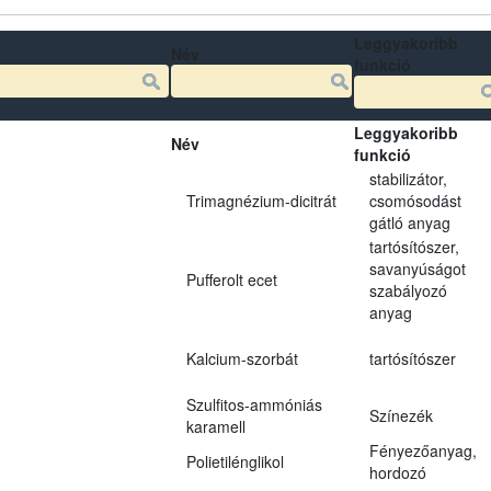
Leggyakoribb
Név
funkció
Leggyakoribb
Név
funkció
stabilizátor,
Trimagnézium-dicitrát
csomósodást
gátló anyag
tartósítószer,
savanyúságot
Pufferolt ecet
szabályozó
anyag
Kalcium-szorbát
tartósítószer
Szulfitos-ammóniás
Színezék
karamell
Fényezőanyag,
Polietilénglikol
hordozó