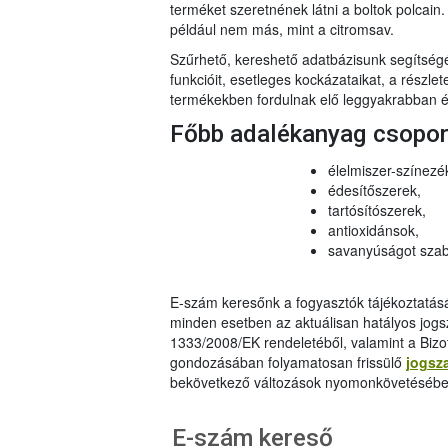
terméket szeretnének látni a boltok polcai
például nem más, mint a citromsav.
Szűrhető, kereshető adatbázisunk segítsé
funkcióit, esetleges kockázataikat, a részlet
termékekben fordulnak elő leggyakrabban és
Főbb adalékanyag csopo
élelmiszer-színezé
édesítőszerek,
tartósítószerek,
antioxidánsok,
savanyúságot szab
E-szám keresőnk a fogyasztók tájékoztatásár
minden esetben az aktuálisan hatályos jog
1333/2008/EK rendeletéből, valamint a Bizo
gondozásában folyamatosan frissülő
jogsz
bekövetkező változások nyomonkövetésébe
E-szám kereső