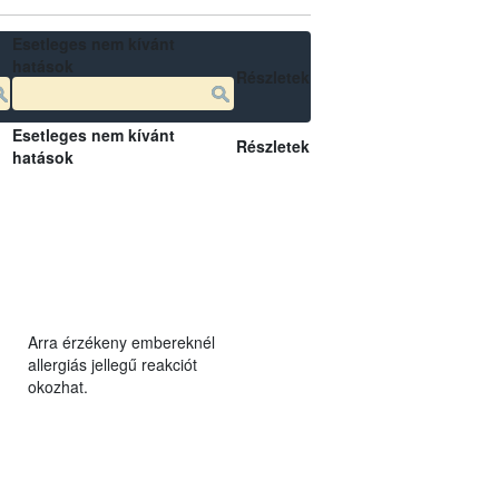
Esetleges nem kívánt
hatások
Részletek
Esetleges nem kívánt
Részletek
hatások
Arra érzékeny embereknél
allergiás jellegű reakciót
okozhat.