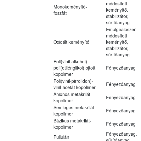
módosított
Monokeményítő-
keményítő,
foszfát
stabilizátor,
sűrítőanyag
Emulgeálószer,
módosított
Oxidált keményítő
keményítő,
stabilizátor,
sűrítőanyag
Poli(vinil-alkohol)-
poli(etilénglikol) ojtott
Fényezőanyag
kopolimer
Poli(vinil-pirrolidon)-
Fényezőanyag
vinil-acetát kopolimer
Anionos metakrilát-
Fényezőanyag
kopolimer
Semleges metakrilát-
Fényezőanyag
kopolimer
Bázikus metakrilát-
Fényezőanyag
kopolimer
Fényezőanyag,
Pullulán
sűrítőanyag