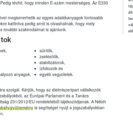
n. Pedig tévhit, hogy minden E-szám mesterséges. Az E330
tá
ál
gével megismerhetik az egyes adalékanyagok fontosabb
te
ekre kattintva pedig arról is olvashatnak, hogy mely
vá
 további szakirodalmat is ajánlunk.
el
rtok
kek,
sűrítők,
zselésítők,
stabilizátorok,
ízfokozók és
ályozó anyagok,
egyéb vegyületek.
a szolgál. Kérjük, hogy az élelmiszeripari vállalkozók
szabályokból, az Európai Parlament és a Tanács
ttság 231/2012/EU rendeletéből tájékozódjanak. A Nébih
abálygyűjtemény
is segítséget nyújt a jogszabályokban
n.