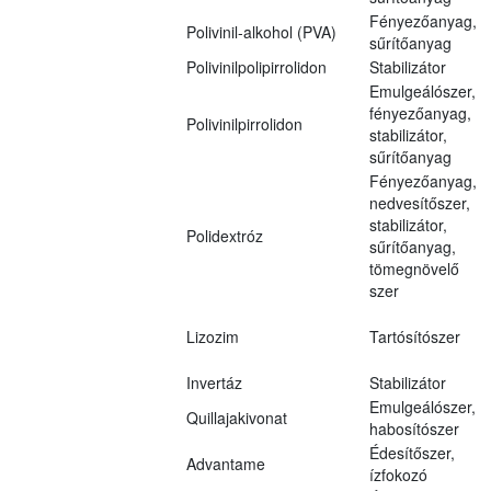
Fényezőanyag,
Polivinil-alkohol (PVA)
sűrítőanyag
Polivinilpolipirrolidon
Stabilizátor
Emulgeálószer,
fényezőanyag,
Polivinilpirrolidon
stabilizátor,
sűrítőanyag
Fényezőanyag,
nedvesítőszer,
stabilizátor,
Polidextróz
sűrítőanyag,
tömegnövelő
szer
Lizozim
Tartósítószer
Invertáz
Stabilizátor
Emulgeálószer,
Quillajakivonat
habosítószer
Édesítőszer,
Advantame
ízfokozó