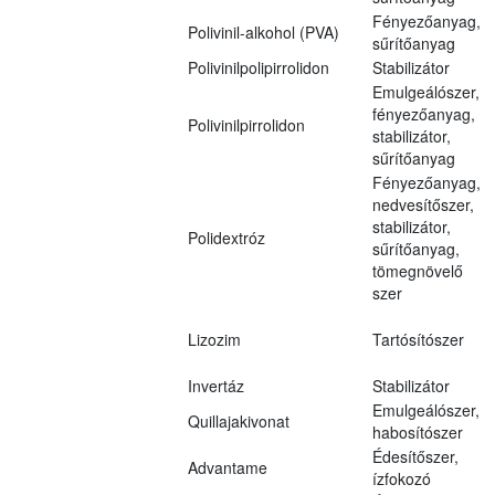
Fényezőanyag,
Polivinil-alkohol (PVA)
sűrítőanyag
Polivinilpolipirrolidon
Stabilizátor
Emulgeálószer,
fényezőanyag,
Polivinilpirrolidon
stabilizátor,
sűrítőanyag
Fényezőanyag,
nedvesítőszer,
stabilizátor,
Polidextróz
sűrítőanyag,
tömegnövelő
szer
Lizozim
Tartósítószer
Invertáz
Stabilizátor
Emulgeálószer,
Quillajakivonat
habosítószer
Édesítőszer,
Advantame
ízfokozó