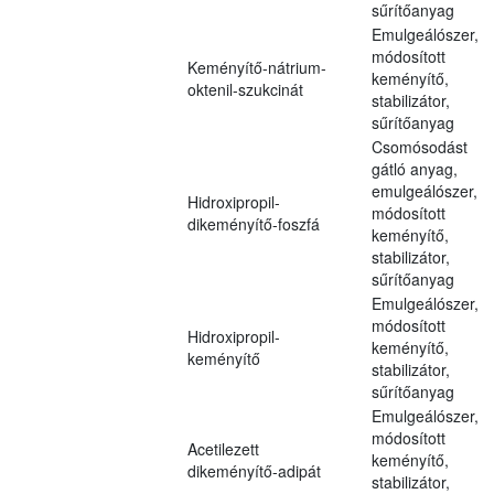
sűrítőanyag
Emulgeálószer,
módosított
Keményítő-nátrium-
keményítő,
oktenil-szukcinát
stabilizátor,
sűrítőanyag
Csomósodást
gátló anyag,
emulgeálószer,
Hidroxipropil-
módosított
dikeményítő-foszfá
keményítő,
stabilizátor,
sűrítőanyag
Emulgeálószer,
módosított
Hidroxipropil-
keményítő,
keményítő
stabilizátor,
sűrítőanyag
Emulgeálószer,
módosított
Acetilezett
keményítő,
dikeményítő-adipát
stabilizátor,