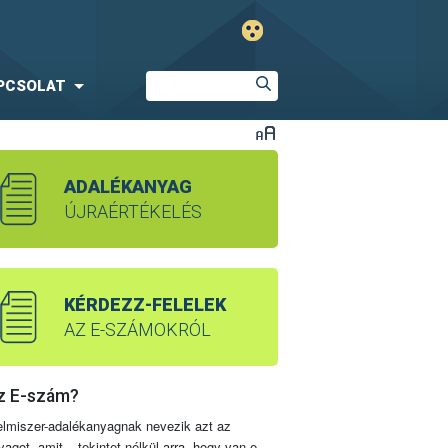
PCSOLAT
ADALÉKANYAG
ÚJRAÉRTÉKELÉS
KÉRDEZZ-FELELEK
AZ E-SZÁMOKRÓL
z E-szám?
elmiszer-adalékanyagnak nevezik azt az
yagot, amit – tekintet nélkül arra, hogy van-e