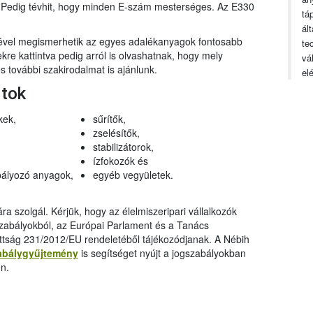
n. Pedig tévhit, hogy minden E-szám mesterséges. Az E330
tá
ál
gével megismerhetik az egyes adalékanyagok fontosabb
te
ekre kattintva pedig arról is olvashatnak, hogy mely
vá
 további szakirodalmat is ajánlunk.
el
rtok
kek,
sűrítők,
zselésítők,
stabilizátorok,
ízfokozók és
ályozó anyagok,
egyéb vegyületek.
a szolgál. Kérjük, hogy az élelmiszeripari vállalkozók
szabályokból, az Európai Parlament és a Tanács
ttság 231/2012/EU rendeletéből tájékozódjanak. A Nébih
abálygyűjtemény
is segítséget nyújt a jogszabályokban
n.