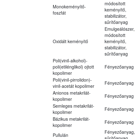
módosított
Monokeményítő-
keményítő,
foszfát
stabilizátor,
sűrítőanyag
Emulgeálószer,
módosított
Oxidált keményítő
keményítő,
stabilizátor,
sűrítőanyag
Poli(vinil-alkohol)-
poli(etilénglikol) ojtott
Fényezőanyag
kopolimer
Poli(vinil-pirrolidon)-
Fényezőanyag
vinil-acetát kopolimer
Anionos metakrilát-
Fényezőanyag
kopolimer
Semleges metakrilát-
Fényezőanyag
kopolimer
Bázikus metakrilát-
Fényezőanyag
kopolimer
Fényezőanyag,
Pullulán
sűrítőanyag