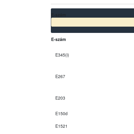
E-szám
E-szám
E345(i)
E267
E203
E150d
E1521