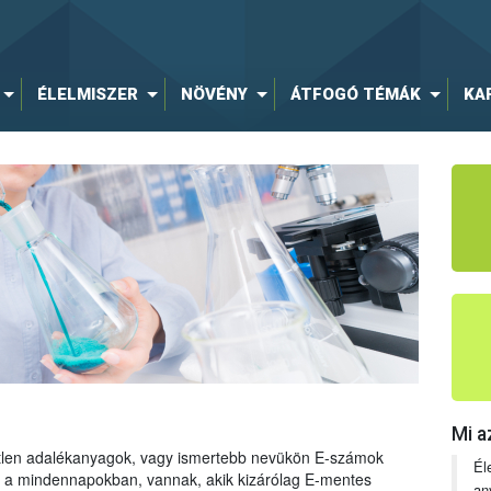
ÉLELMISZER
NÖVÉNY
ÁTFOGÓ TÉMÁK
KA
Mi a
tetlen adalékanyagok, vagy ismertebb nevükön E-számok
Él
ng a mindennapokban, vannak, akik kizárólag E-mentes
an