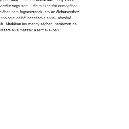
pértéke vagy sem – élelmiszerként önmagában
talában nem fogyasztanak, ám az élelmiszerhez
chnológiai célból hozzáadva annak részévé
lik. Általában kis mennyiségben, határozott cél
érésére alkalmazzák a termékekben.