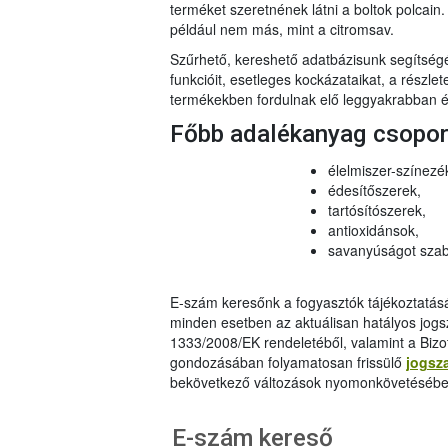
terméket szeretnének látni a boltok polcai
például nem más, mint a citromsav.
Szűrhető, kereshető adatbázisunk segítsé
funkcióit, esetleges kockázataikat, a részlet
termékekben fordulnak elő leggyakrabban és
Főbb adalékanyag csopo
élelmiszer-színezé
édesítőszerek,
tartósítószerek,
antioxidánsok,
savanyúságot szab
E-szám keresőnk a fogyasztók tájékoztatásár
minden esetben az aktuálisan hatályos jog
1333/2008/EK rendeletéből, valamint a Bizo
gondozásában folyamatosan frissülő
jogsz
bekövetkező változások nyomonkövetésébe
E-szám kereső