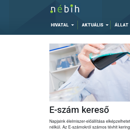
HIVATAL
AKTUÁLIS
ÁLLAT
E-szám kereső
Napjaink élelmiszer-előállítása elképzelhe
nélkül. Az E-számokról számos tévhit keri