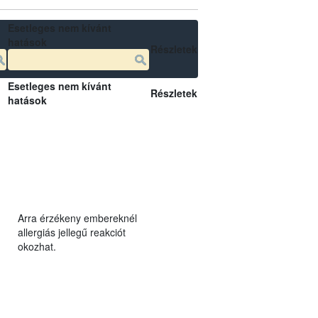
Esetleges nem kívánt
hatások
Részletek
Esetleges nem kívánt
Részletek
hatások
Arra érzékeny embereknél
allergiás jellegű reakciót
okozhat.