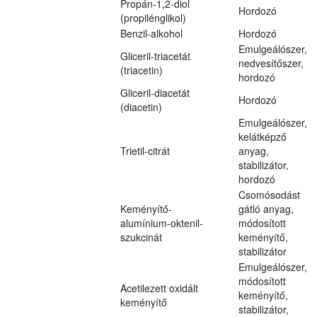
Propán-1,2-diol
Hordozó
(propilénglikol)
Benzil-alkohol
Hordozó
Emulgeálószer,
Gliceril-triacetát
nedvesítőszer,
(triacetin)
hordozó
Gliceril-diacetát
Hordozó
(diacetin)
Emulgeálószer,
kelátképző
Trietil-citrát
anyag,
stabilizátor,
hordozó
Csomósodást
Keményítő-
gátló anyag,
alumínium-oktenil-
módosított
szukcinát
keményítő,
stabilizátor
Emulgeálószer,
módosított
Acetilezett oxidált
keményítő,
keményítő
stabilizátor,