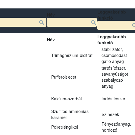
Leggyakoribb
Név
funkció
Leggyakoribb
Név
funkció
stabilizátor,
Trimagnézium-dicitrát
csomósodást
gátló anyag
tartósítószer,
savanyúságot
Pufferolt ecet
szabályozó
anyag
Kalcium-szorbát
tartósítószer
Szulfitos-ammóniás
Színezék
karamell
Fényezőanyag,
Polietilénglikol
hordozó