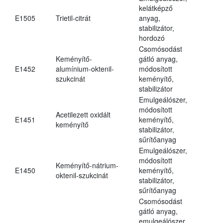
kelátképző
E1505
Trietil-citrát
anyag,
stabilizátor,
hordozó
Csomósodást
Keményítő-
gátló anyag,
E1452
alumínium-oktenil-
módosított
szukcinát
keményítő,
stabilizátor
Emulgeálószer,
módosított
Acetilezett oxidált
E1451
keményítő,
keményítő
stabilizátor,
sűrítőanyag
Emulgeálószer,
módosított
Keményítő-nátrium-
E1450
keményítő,
oktenil-szukcinát
stabilizátor,
sűrítőanyag
Csomósodást
gátló anyag,
emulgeálószer,