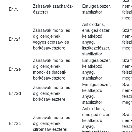
Zsírsavak szacharóz-
Emulgeálószer,
nemk
E473
észterei
stabilizátor
felsz
megn
Antioxidáns,
Zsírsavak mono- és
emulgeálószer,
Szám
digliceridjeinek
kelátképző
nemk
E472f
vegyes ecetsav- és
anyag,
felsz
borkősav-észterei
lisztkezelőszer,
megn
stabilizátor
Zsírsavak mono- és
Emulgeálószer,
Szám
digliceridjeinek
kelátképző
nemk
E472e
mono- és diacetil-
anyag,
felsz
borkősav-észterei
stabilizátor
megn
Emulgeálószer,
Szám
Zsírsavak mono- és
kelátképző
nemk
E472d
digliceridjeinek
anyag,
felsz
borkősav-észterei
stabilizátor
megn
Antioxidáns,
emulgeálószer,
Szám
Zsírsavak mono- és
kelátképző
nemk
E472c
digliceridjeinek
anyag,
felsz
citromsav-észterei
lisztkezelőszer,
megn