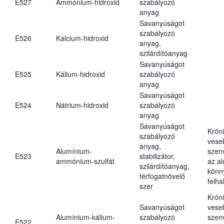
E527
Ammónium-hidroxid
szabályozó
anyag
Savanyúságot
szabályozó
E526
Kalcium-hidroxid
anyag,
szilárdítóanyag
Savanyúságot
E525
Kálium-hidroxid
szabályozó
anyag
Savanyúságot
E524
Nátrium-hidroxid
szabályozó
anyag
Savanyúságot
Krón
szabályozó
vese
anyag,
Alumínium-
szen
E523
stabilizátor,
ammónium-szulfát
az a
szilárdítóanyag,
könn
térfogatnövelő
felh
szer
Krón
Savanyúságot
vese
Alumínium-kálium-
szabályozó
szen
E522