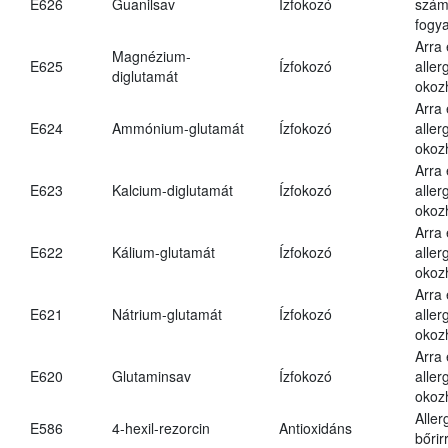
E626
Guanilsav
Ízfokozó
számá
fogya
Arra
Magnézium-
E625
Ízfokozó
aller
diglutamát
okoz
Arra
E624
Ammónium-glutamát
Ízfokozó
aller
okoz
Arra
E623
Kalcium-diglutamát
Ízfokozó
aller
okoz
Arra
E622
Kálium-glutamát
Ízfokozó
aller
okoz
Arra
E621
Nátrium-glutamát
Ízfokozó
aller
okoz
Arra
E620
Glutaminsav
Ízfokozó
aller
okoz
Aller
E586
4-hexil-rezorcin
Antioxidáns
bőrir