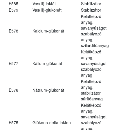
E585
Vas(II)-laktát
Stabilizátor
E579
Vas(II)-glükonát
Stabilizátor
Kelátképző
anyag,
savanyúságot
E578
Kalcium-glükonát
szabályozó
anyag,
szilárdítóanyag
Kelátképző
anyag,
E577
Kálium-glükonát
savanyúságot
szabályozó
anyag
Kelátképző
anyag,
E576
Nátrium-glükonát
stabilizátor,
sűrítőanyag
Kelátképző
anyag,
savanyúságot
E575
Glükono-delta-lakton
szabályozó
anyag,