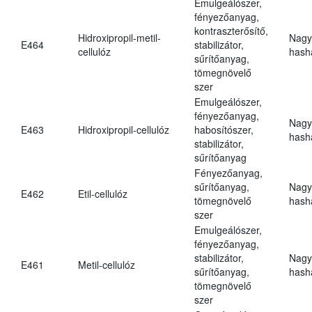
Emulgeálószer,
fényezőanyag,
kontraszterősítő,
Hidroxipropil-metil-
Nagy
E464
stabilizátor,
cellulóz
hasha
sűrítőanyag,
tömegnövelő
szer
Emulgeálószer,
fényezőanyag,
Nagy
E463
Hidroxipropil-cellulóz
habosítószer,
hasha
stabilizátor,
sűrítőanyag
Fényezőanyag,
sűrítőanyag,
Nagy
E462
Etil-cellulóz
tömegnövelő
hasha
szer
Emulgeálószer,
fényezőanyag,
stabilizátor,
Nagy
E461
Metil-cellulóz
sűrítőanyag,
hasha
tömegnövelő
szer