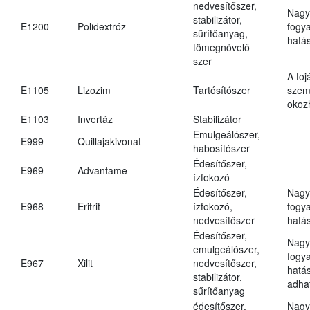
nedvesítőszer,
Nagy
stabilizátor,
E1200
Polidextróz
fogy
sűrítőanyag,
hatá
tömegnövelő
szer
A toj
E1105
Lizozim
Tartósítószer
szem
okoz
E1103
Invertáz
Stabilizátor
Emulgeálószer,
E999
Quillajakivonat
habosítószer
Édesítőszer,
E969
Advantame
ízfokozó
Édesítőszer,
Nagy
E968
Eritrit
ízfokozó,
fogy
nedvesítőszer
hatá
Édesítőszer,
Nagy
emulgeálószer,
fogy
E967
Xilit
nedvesítőszer,
hatá
stabilizátor,
adha
sűrítőanyag
édesítőszer,
Nagy