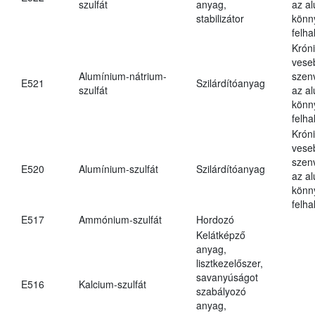
szulfát
anyag,
az a
stabilizátor
könn
felh
Krón
vese
Alumínium-nátrium-
szen
E521
Szilárdítóanyag
szulfát
az a
könn
felh
Krón
vese
szen
E520
Alumínium-szulfát
Szilárdítóanyag
az a
könn
felh
E517
Ammónium-szulfát
Hordozó
Kelátképző
anyag,
lisztkezelőszer,
savanyúságot
E516
Kalcium-szulfát
szabályozó
anyag,