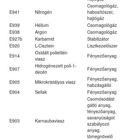
Csomagológáz,
E941
Nitrogén
habosítószer,
hajtógáz
E939
Hélium
Csomagológáz
E938
Argon
Csomagológáz
E927b
Karbamid
Stabilizátor
E920
L-Cisztein
Lisztkezelőszer
Oxidált polietilén
E914
Fényezőanyag
viasz
Hidrogénezett poli-1-
E907
Fényezőanyag
decén
Fényezőanyag,
E905
Mikrokristályos viasz
habzásgátló
E904
Sellak
Fényezőanyag
Csomósodást
gátló anyag,
fényezőanyag,
savanyúságot
E903
Karnaubaviasz
szabályozó
anyag,
tömegnövelő