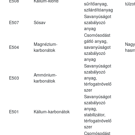
E508
Kálium-klorid
sűrítőanyag,
túlzo
szilárdítóanyag
Savanyúságot
E507
Sósav
szabályozó
anyag
Csomósodást
gátló anyag,
Magnézium-
Nagy
E504
savanyúságot
karbonátok
hasm
szabályozó
anyag
Savanyúságot
szabályozó
Ammónium-
E503
anyag,
karbonátok
térfogatnövelő
szer
Savanyúságot
szabályozó
anyag,
E501
Kálium-karbonátok
stabilizátor,
térfogatnövelő
szer
Csomósodást