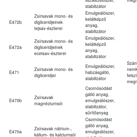
stabilizátor
Emulgeálószer,
Zsírsavak mono- és
kelátképző
E472b
digliceridjeinek
anyag,
tejsav-észterei
stabilizátor
Emulgeálószer,
Zsírsavak mono- és
kelátképző
E472a
digliceridjeinek
anyag,
ecetsav-észterei
stabilizátor
Szám
Emulgeálószer,
Zsírsavak mono- és
nemk
E471
habzásgátló,
digliceridjei
felsz
stabilizátor
megn
Csomósodást
gátló anyag,
Zsírsavak
E470b
emulgeálószer,
magnéziumsói
stabilizátor,
sűrítőanyag
Csomósodást
gátló anyag,
Zsírsavak nátrium-,
E470a
emulgeálószer,
kálium- és kalciumsói