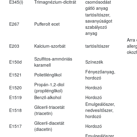
E345(i)
Trimagnézium-dicitrát
csomósodást
gátló anyag
tartósítószer,
savanyúságot
E267
Pufferolt ecet
szabályozó
anyag
Arra
E203
Kalcium-szorbát
tartósítószer
aller
okoz
Szulfitos-ammóniás
E150d
Színezék
karamell
Fényezőanyag,
E1521
Polietilénglikol
hordozó
Propán-1,2-diol
E1520
Hordozó
(propilénglikol)
E1519
Benzil-alkohol
Hordozó
Emulgeálószer,
Gliceril-triacetát
E1518
nedvesítőszer,
(triacetin)
hordozó
Gliceril-diacetát
E1517
Hordozó
(diacetin)
Emulgeálószer,