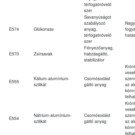
térfogatnövelő
szer
Savanyúságot
szabályozó
Nagy
E574
Glükonsav
anyag,
fogy
térfogatnövelő
hatá
szer
Fényezőanyag,
E570
Zsírsavak
habzásgátló,
stabilizátor
Krón
vese
Kálium-alumínium-
Csomósodást
szen
E555
szilikát
gátló anyag
az a
könn
felh
Krón
vese
Nátrium-alumínium-
Csomósodást
szen
E554
szilikát
gátló anyag
az a
könn
felh