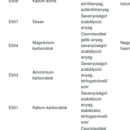
E508
Kálium-klorid
sűrítőanyag,
túlzo
szilárdítóanyag
Savanyúságot
E507
Sósav
szabályozó
anyag
Csomósodást
gátló anyag,
Magnézium-
Nagy
E504
savanyúságot
karbonátok
hasm
szabályozó
anyag
Savanyúságot
szabályozó
Ammónium-
E503
anyag,
karbonátok
térfogatnövelő
szer
Savanyúságot
szabályozó
anyag,
E501
Kálium-karbonátok
stabilizátor,
térfogatnövelő
szer
Csomósodást