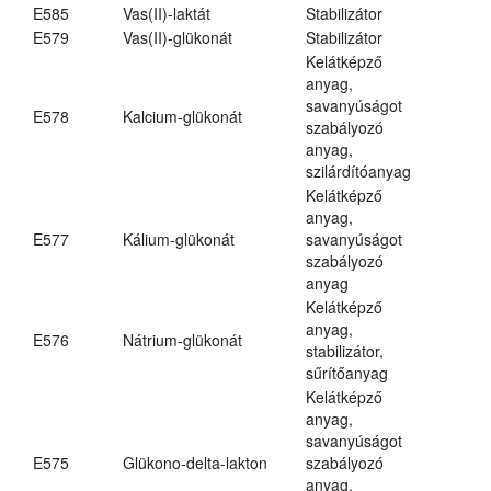
E585
Vas(II)-laktát
Stabilizátor
E579
Vas(II)-glükonát
Stabilizátor
Kelátképző
anyag,
savanyúságot
E578
Kalcium-glükonát
szabályozó
anyag,
szilárdítóanyag
Kelátképző
anyag,
E577
Kálium-glükonát
savanyúságot
szabályozó
anyag
Kelátképző
anyag,
E576
Nátrium-glükonát
stabilizátor,
sűrítőanyag
Kelátképző
anyag,
savanyúságot
E575
Glükono-delta-lakton
szabályozó
anyag,