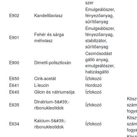
szer
Emulgeálószer,
E902
Kandelillaviasz
fényezőanyag,
sűrítőanyag
Emulgeálószer,
Fehér és sárga
fényezőanyag,
E901
méhviasz
stabilizátor,
sűrítőanyag
Csomósodást
gátló anyag,
E900
Dimetil-polisziloxán
emulgeálószer,
habzásgátló
E650
Cink-acetát
Ízfokozó
E641
L-leucin
Hordozó
E640
Glicin és nátriumsója
Ízfokozó
Kösz
Dinátrium-5&#39;-
E635
Ízfokozó
számá
ribonukleotidok
fogya
Kösz
Kalcium-5&#39;-
E634
Ízfokozó
számá
ribonukleotidok
fogya
Kösz