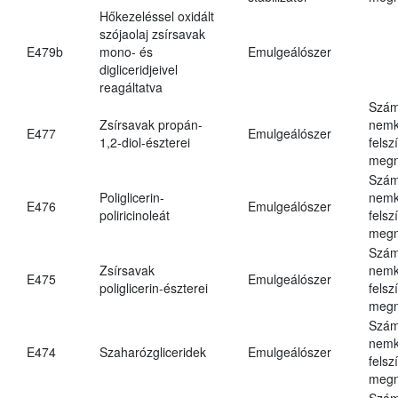
Hőkezeléssel oxidált
szójaolaj zsírsavak
E479b
mono- és
Emulgeálószer
digliceridjeivel
reagáltatva
Szám
Zsírsavak propán-
nemk
E477
Emulgeálószer
1,2-diol-észterei
felsz
megn
Szám
Poliglicerin-
nemk
E476
Emulgeálószer
poliricinoleát
felsz
megn
Szám
Zsírsavak
nemk
E475
Emulgeálószer
poliglicerin-észterei
felsz
megn
Szám
nemk
E474
Szaharózgliceridek
Emulgeálószer
felsz
megn
Szám