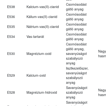
Csomósodást
E538
Kalcium-vas(II)-cianid
gátló anyag
Csomósodást
E536
Kálium-vas(II)-cianid
gátló anyag
Csomósodást
E535
Nátrium-vas(II)-cianid
gátló anyag
Csomósodást
E534
Vas-tartarát
gátló anyag
Csomósodást
gátló anyag,
Nagy
E530
Magnézium-oxid
savanyúságot
hasm
szabályozó
anyag
lisztkezelőszer,
savanyúságot
E529
Kalcium-oxid
szabályozó
anyag
Savanyúságot
Nagy
E528
Magnézium-hidroxid
szabályozó
hasm
anyag
Savanyúságot