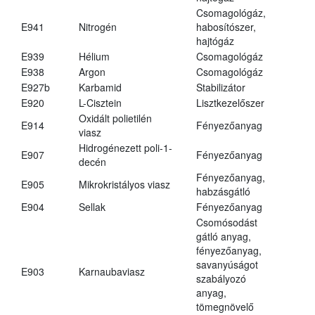
Csomagológáz,
E941
Nitrogén
habosítószer,
hajtógáz
E939
Hélium
Csomagológáz
E938
Argon
Csomagológáz
E927b
Karbamid
Stabilizátor
E920
L-Cisztein
Lisztkezelőszer
Oxidált polietilén
E914
Fényezőanyag
viasz
Hidrogénezett poli-1-
E907
Fényezőanyag
decén
Fényezőanyag,
E905
Mikrokristályos viasz
habzásgátló
E904
Sellak
Fényezőanyag
Csomósodást
gátló anyag,
fényezőanyag,
savanyúságot
E903
Karnaubaviasz
szabályozó
anyag,
tömegnövelő