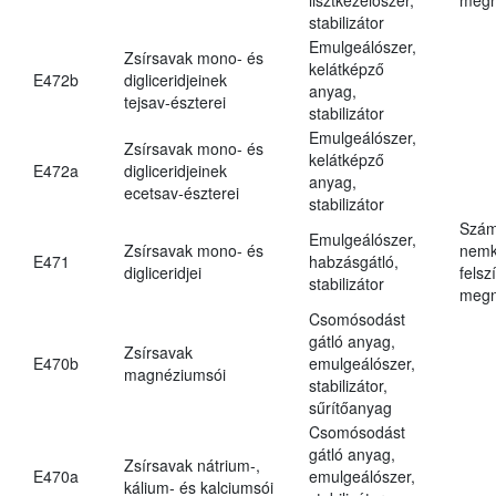
stabilizátor
Emulgeálószer,
Zsírsavak mono- és
kelátképző
E472b
digliceridjeinek
anyag,
tejsav-észterei
stabilizátor
Emulgeálószer,
Zsírsavak mono- és
kelátképző
E472a
digliceridjeinek
anyag,
ecetsav-észterei
stabilizátor
Szám
Emulgeálószer,
Zsírsavak mono- és
nemk
E471
habzásgátló,
digliceridjei
felsz
stabilizátor
megn
Csomósodást
gátló anyag,
Zsírsavak
E470b
emulgeálószer,
magnéziumsói
stabilizátor,
sűrítőanyag
Csomósodást
gátló anyag,
Zsírsavak nátrium-,
E470a
emulgeálószer,
kálium- és kalciumsói