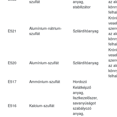
szulfát
anyag,
az a
stabilizátor
könn
felh
Krón
vese
Alumínium-nátrium-
szen
E521
Szilárdítóanyag
szulfát
az a
könn
felh
Krón
vese
szen
E520
Alumínium-szulfát
Szilárdítóanyag
az a
könn
felh
E517
Ammónium-szulfát
Hordozó
Kelátképző
anyag,
lisztkezelőszer,
savanyúságot
E516
Kalcium-szulfát
szabályozó
anyag,