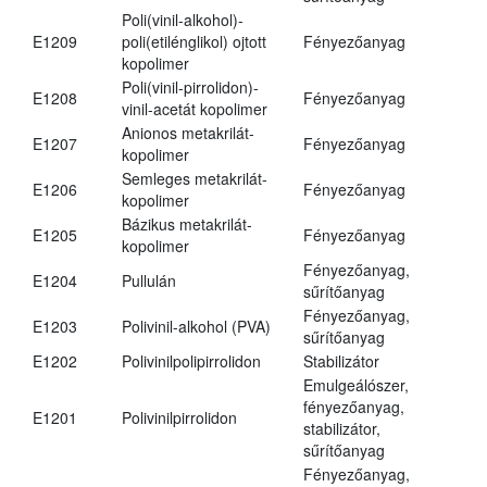
Poli(vinil-alkohol)-
E1209
poli(etilénglikol) ojtott
Fényezőanyag
kopolimer
Poli(vinil-pirrolidon)-
E1208
Fényezőanyag
vinil-acetát kopolimer
Anionos metakrilát-
E1207
Fényezőanyag
kopolimer
Semleges metakrilát-
E1206
Fényezőanyag
kopolimer
Bázikus metakrilát-
E1205
Fényezőanyag
kopolimer
Fényezőanyag,
E1204
Pullulán
sűrítőanyag
Fényezőanyag,
E1203
Polivinil-alkohol (PVA)
sűrítőanyag
E1202
Polivinilpolipirrolidon
Stabilizátor
Emulgeálószer,
fényezőanyag,
E1201
Polivinilpirrolidon
stabilizátor,
sűrítőanyag
Fényezőanyag,