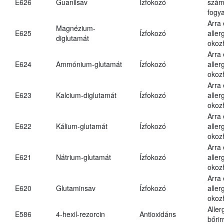
E626
Guanilsav
Ízfokozó
számá
fogya
Arra
Magnézium-
E625
Ízfokozó
aller
diglutamát
okoz
Arra
E624
Ammónium-glutamát
Ízfokozó
aller
okoz
Arra
E623
Kalcium-diglutamát
Ízfokozó
aller
okoz
Arra
E622
Kálium-glutamát
Ízfokozó
aller
okoz
Arra
E621
Nátrium-glutamát
Ízfokozó
aller
okoz
Arra
E620
Glutaminsav
Ízfokozó
aller
okoz
Aller
E586
4-hexil-rezorcin
Antioxidáns
bőrir