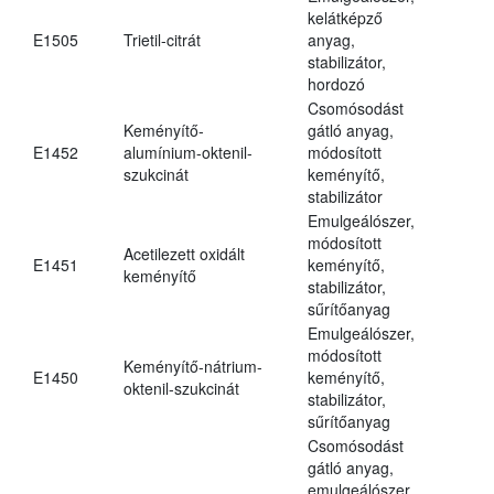
kelátképző
E1505
Trietil-citrát
anyag,
stabilizátor,
hordozó
Csomósodást
Keményítő-
gátló anyag,
E1452
alumínium-oktenil-
módosított
szukcinát
keményítő,
stabilizátor
Emulgeálószer,
módosított
Acetilezett oxidált
E1451
keményítő,
keményítő
stabilizátor,
sűrítőanyag
Emulgeálószer,
módosított
Keményítő-nátrium-
E1450
keményítő,
oktenil-szukcinát
stabilizátor,
sűrítőanyag
Csomósodást
gátló anyag,
emulgeálószer,