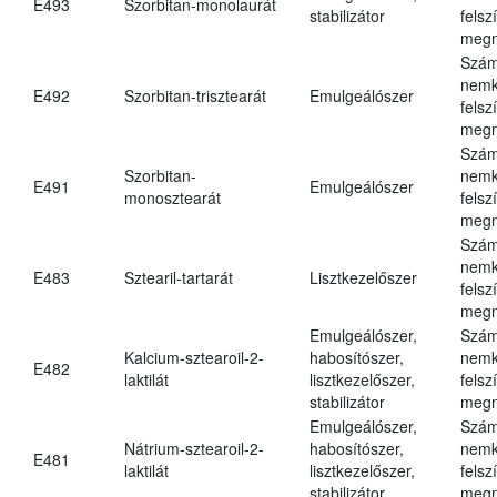
E493
Szorbitan-monolaurát
stabilizátor
felsz
megn
Szám
nemk
E492
Szorbitan-trisztearát
Emulgeálószer
felsz
megn
Szám
Szorbitan-
nemk
E491
Emulgeálószer
monosztearát
felsz
megn
Szám
nemk
E483
Sztearil-tartarát
Lisztkezelőszer
felsz
megn
Emulgeálószer,
Szám
Kalcium-sztearoil-2-
habosítószer,
nemk
E482
laktilát
lisztkezelőszer,
felsz
stabilizátor
megn
Emulgeálószer,
Szám
Nátrium-sztearoil-2-
habosítószer,
nemk
E481
laktilát
lisztkezelőszer,
felsz
stabilizátor
megn