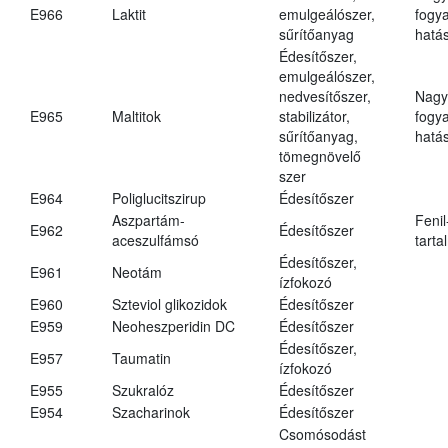
E966
Laktit
emulgeálószer,
fogy
sűrítőanyag
hatá
Édesítőszer,
emulgeálószer,
nedvesítőszer,
Nagy
E965
Maltitok
stabilizátor,
fogy
sűrítőanyag,
hatá
tömegnövelő
szer
E964
Poliglucitszirup
Édesítőszer
Aszpartám-
Fenil
E962
Édesítőszer
aceszulfámsó
tarta
Édesítőszer,
E961
Neotám
ízfokozó
E960
Szteviol glikozidok
Édesítőszer
E959
Neoheszperidin DC
Édesítőszer
Édesítőszer,
E957
Taumatin
ízfokozó
E955
Szukralóz
Édesítőszer
E954
Szacharinok
Édesítőszer
Csomósodást