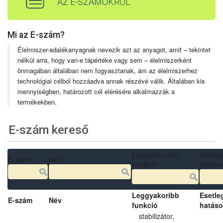
AZ E-SZÁMOKRÓL
Mi az E-szám?
Élelmiszer-adalékanyagnak nevezik azt az anyagot, amit – tekintet
nélkül arra, hogy van-e tápértéke vagy sem – élelmiszerként
önmagában általában nem fogyasztanak, ám az élelmiszerhez
technológiai célból hozzáadva annak részévé válik. Általában kis
mennyiségben, határozott cél elérésére alkalmazzák a
termékekben.
E-szám kereső
Leggyakoribb
Esetle
E-szám
Név
funkció
hatás
Leggyakoribb
Esetle
E-szám
Név
funkció
hatás
stabilizátor,