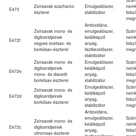
Zsírsavak szacharóz-
Emulgeálószer,
nemk
E473
észterei
stabilizátor
felsz
megn
Antioxidáns,
Zsírsavak mono- és
emulgeálószer,
Szám
digliceridjeinek
kelátképző
nemk
E472f
vegyes ecetsav- és
anyag,
felsz
borkősav-észterei
lisztkezelőszer,
megn
stabilizátor
Zsírsavak mono- és
Emulgeálószer,
Szám
digliceridjeinek
kelátképző
nemk
E472e
mono- és diacetil-
anyag,
felsz
borkősav-észterei
stabilizátor
megn
Emulgeálószer,
Szám
Zsírsavak mono- és
kelátképző
nemk
E472d
digliceridjeinek
anyag,
felsz
borkősav-észterei
stabilizátor
megn
Antioxidáns,
emulgeálószer,
Szám
Zsírsavak mono- és
kelátképző
nemk
E472c
digliceridjeinek
anyag,
felsz
citromsav-észterei
lisztkezelőszer,
megn