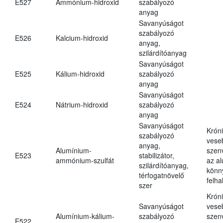
E527
Ammónium-hidroxid
szabályozó
anyag
Savanyúságot
szabályozó
E526
Kalcium-hidroxid
anyag,
szilárdítóanyag
Savanyúságot
E525
Kálium-hidroxid
szabályozó
anyag
Savanyúságot
E524
Nátrium-hidroxid
szabályozó
anyag
Savanyúságot
Krón
szabályozó
vese
anyag,
Alumínium-
szen
E523
stabilizátor,
ammónium-szulfát
az a
szilárdítóanyag,
könn
térfogatnövelő
felh
szer
Krón
Savanyúságot
vese
Alumínium-kálium-
szabályozó
szen
E522