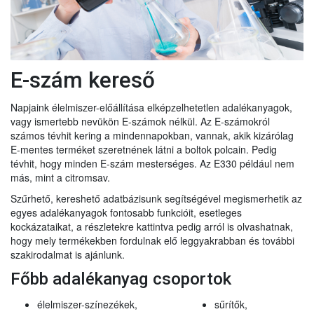
E-szám kereső
Napjaink élelmiszer-előállítása elképzelhetetlen adalékanyagok,
vagy ismertebb nevükön E-számok nélkül. Az E-számokról
számos tévhit kering a mindennapokban, vannak, akik kizárólag
E-mentes terméket szeretnének látni a boltok polcain. Pedig
tévhit, hogy minden E-szám mesterséges. Az E330 például nem
más, mint a citromsav.
Szűrhető, kereshető adatbázisunk segítségével megismerhetik az
egyes adalékanyagok fontosabb funkcióit, esetleges
kockázataikat, a részletekre kattintva pedig arról is olvashatnak,
hogy mely termékekben fordulnak elő leggyakrabban és további
szakirodalmat is ajánlunk.
Főbb adalékanyag csoportok
élelmiszer-színezékek,
sűrítők,