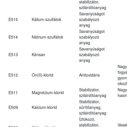
stabilizátor,
szilárdítóanyag
Savanyúságot
E515
Kálium-szulfátok
szabályozó
anyag
Savanyúságot
E514
Nátrium-szulfátok
szabályozó
anyag
Savanyúságot
E513
Kénsav
szabályozó
anyag
Nagy
fogy
E512
Ón(II)-klorid
Antioxidáns
gyom
okoz
Stabilizátor,
Nagy
E511
Magnézium-klorid
szilárdítóanyag
hasm
Stabilizátor,
E509
Kalcium-klorid
sűrítőanyag,
szilárdítóanyag
Ízfokozó,
stabilizátor,
Vese