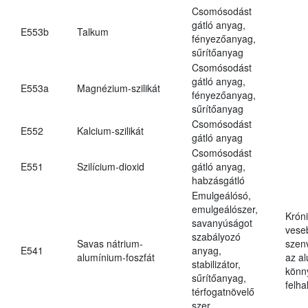
Csomósodást
gátló anyag,
E553b
Talkum
fényezőanyag,
sűrítőanyag
Csomósodást
gátló anyag,
E553a
Magnézium-szilikát
fényezőanyag,
sűrítőanyag
Csomósodást
E552
Kalcium-szilikát
gátló anyag
Csomósodást
E551
Szilícium-dioxid
gátló anyag,
habzásgátló
Emulgeálósó,
emulgeálószer,
Krón
savanyúságot
vese
szabályozó
Savas nátrium-
szen
E541
anyag,
alumínium-foszfát
az a
stabilizátor,
könn
sűrítőanyag,
felh
térfogatnövelő
szer