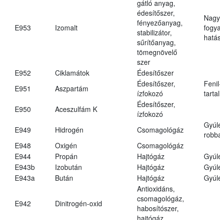
gátló anyag,
édesítőszer,
Nagy
fényezőanyag,
E953
Izomalt
fogy
stabilizátor,
hatá
sűrítőanyag,
tömegnövelő
szer
E952
Ciklamátok
Édesítőszer
Édesítőszer,
Fenil
E951
Aszpartám
ízfokozó
tarta
Édesítőszer,
E950
Aceszulfám K
ízfokozó
Gyúl
E949
Hidrogén
Csomagológáz
robba
E948
Oxigén
Csomagológáz
E944
Propán
Hajtógáz
Gyúl
E943b
Izobután
Hajtógáz
Gyúl
E943a
Bután
Hajtógáz
Gyúl
Antioxidáns,
csomagológáz,
E942
Dinitrogén-oxid
habosítószer,
hajtógáz