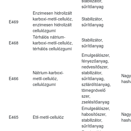
stabilizátor,
sűrítőanyag
Enzimesen hidrolizált
karboxi-metil-cellulóz,
Stabilizátor,
E469
enzimesen hidrolizált
sűrítőanyag
cellulózgumi
Térhálós nátrium-
Stabilizátor,
E468
karboxi-metil-cellulóz,
sűrítőanyag
térhálós cellulózgumi
Emulgeálószer,
fényezőanyag,
nedvesítőszer,
Nátrium-karboxi-
stabilizátor,
Nagy
E466
metil-cellulóz,
sűrítőanyag,
hasha
cellulózgumi
szilárdítóanyag,
tömegnövelő
szer,
zselésítőanyag
Emulgeálószer,
habosítószer,
Nagy
E465
Etil-metil-cellulóz
stabilizátor,
hasha
sűrítőanyag