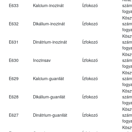
E633
Kalcium-inozinát
Ízfokozó
számá
fogya
Kösz
E632
Dikálium-inozinát
Ízfokozó
számá
fogya
Kösz
E631
Dinátrium-inozinát
Ízfokozó
számá
fogya
Kösz
E630
Inozinsav
Ízfokozó
számá
fogya
Kösz
E629
Kalcium-guanilát
Ízfokozó
számá
fogya
Kösz
E628
Dikálium-guanilát
Ízfokozó
számá
fogya
Kösz
E627
Dinátrium-guanilát
Ízfokozó
számá
fogya
Kösz