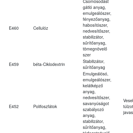
Csomósodást
gátló anyag,
emulgeálószer,
fényezőanyag,
habosítószer,
E460
Cellulóz
nedvesítőszer,
stabilizátor,
sűrítőanyag,
tömegnövelő
szer
Stabilizátor,
E459
béta-Ciklodextrin
sűrítőanyag
Emulgeálósó,
emulgeálószer,
kelátképző
anyag,
nedvesítőszer,
Vese
savanyúságot
E452
Polifoszfátok
túlzo
szabályozó
javas
anyag,
stabilizátor,
sűrítőanyag,
térfogatnövelő