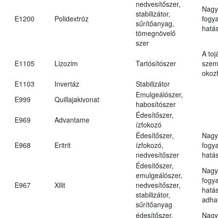
nedvesítőszer,
Nagy
stabilizátor,
E1200
Polidextróz
fogy
sűrítőanyag,
hatá
tömegnövelő
szer
A toj
E1105
Lizozim
Tartósítószer
szem
okoz
E1103
Invertáz
Stabilizátor
Emulgeálószer,
E999
Quillajakivonat
habosítószer
Édesítőszer,
E969
Advantame
ízfokozó
Édesítőszer,
Nagy
E968
Eritrit
ízfokozó,
fogy
nedvesítőszer
hatá
Édesítőszer,
Nagy
emulgeálószer,
fogy
E967
Xilit
nedvesítőszer,
hatá
stabilizátor,
adha
sűrítőanyag
édesítőszer,
Nagy