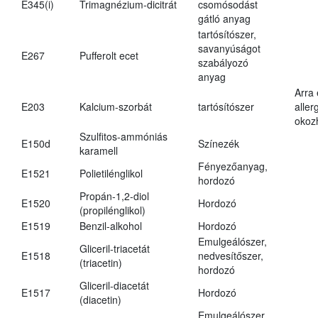
E345(i)
Trimagnézium-dicitrát
csomósodást
gátló anyag
tartósítószer,
savanyúságot
E267
Pufferolt ecet
szabályozó
anyag
Arra
E203
Kalcium-szorbát
tartósítószer
aller
okoz
Szulfitos-ammóniás
E150d
Színezék
karamell
Fényezőanyag,
E1521
Polietilénglikol
hordozó
Propán-1,2-diol
E1520
Hordozó
(propilénglikol)
E1519
Benzil-alkohol
Hordozó
Emulgeálószer,
Gliceril-triacetát
E1518
nedvesítőszer,
(triacetin)
hordozó
Gliceril-diacetát
E1517
Hordozó
(diacetin)
Emulgeálószer,