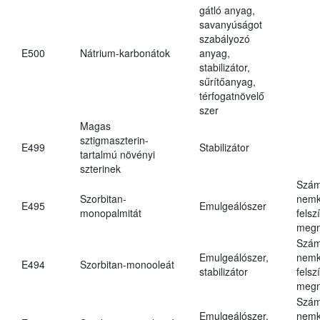
gátló anyag,
savanyúságot
szabályozó
E500
Nátrium-karbonátok
anyag,
stabilizátor,
sűrítőanyag,
térfogatnövelő
szer
Magas
sztigmaszterin-
E499
Stabilizátor
tartalmú növényi
szterinek
Szám
Szorbitan-
nemk
E495
Emulgeálószer
monopalmitát
felsz
megn
Szám
Emulgeálószer,
nemk
E494
Szorbitan-monooleát
stabilizátor
felsz
megn
Szám
Emulgeálószer,
nemk