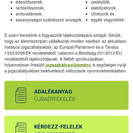
édesítőszerek,
zselésítők,
tartósítószerek,
stabilizátorok,
antioxidánsok,
ízfokozók és
savanyúságot szabályozó anyagok,
egyéb vegyületek.
E-szám keresőnk a fogyasztók tájékoztatására szolgál. Kérjük,
hogy az élelmiszeripari vállalkozók minden esetben az aktuálisan
hatályos jogszabályokból, az Európai Parlament és a Tanács
1333/2008/EK rendeletéből, valamint a Bizottság 231/2012/EU
rendeletéből tájékozódjanak. A Nébih gondozásában
folyamatosan frissülő
jogszabálygyűjtemény
is segítséget nyújt
a jogszabályokban bekövetkező változások nyomonkövetésében.
ADALÉKANYAG
ÚJRAÉRTÉKELÉS
KÉRDEZZ-FELELEK