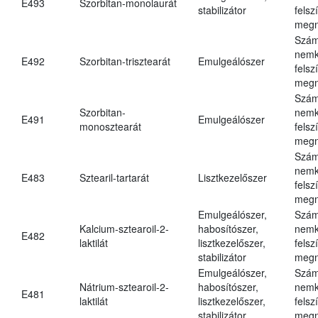
E493
Szorbitan-monolaurát
stabilizátor
felsz
megn
Szám
nemk
E492
Szorbitan-trisztearát
Emulgeálószer
felsz
megn
Szám
Szorbitan-
nemk
E491
Emulgeálószer
monosztearát
felsz
megn
Szám
nemk
E483
Sztearil-tartarát
Lisztkezelőszer
felsz
megn
Emulgeálószer,
Szám
Kalcium-sztearoil-2-
habosítószer,
nemk
E482
laktilát
lisztkezelőszer,
felsz
stabilizátor
megn
Emulgeálószer,
Szám
Nátrium-sztearoil-2-
habosítószer,
nemk
E481
laktilát
lisztkezelőszer,
felsz
stabilizátor
megn