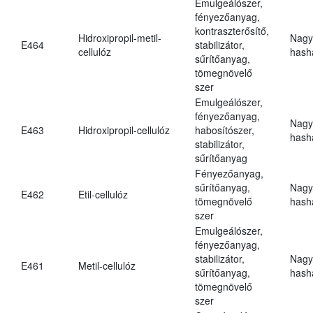
Emulgeálószer,
fényezőanyag,
kontraszterősítő,
Hidroxipropil-metil-
Nagy
E464
stabilizátor,
cellulóz
hasha
sűrítőanyag,
tömegnövelő
szer
Emulgeálószer,
fényezőanyag,
Nagy
E463
Hidroxipropil-cellulóz
habosítószer,
hasha
stabilizátor,
sűrítőanyag
Fényezőanyag,
sűrítőanyag,
Nagy
E462
Etil-cellulóz
tömegnövelő
hasha
szer
Emulgeálószer,
fényezőanyag,
stabilizátor,
Nagy
E461
Metil-cellulóz
sűrítőanyag,
hasha
tömegnövelő
szer