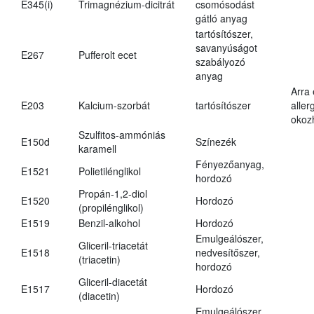
E345(i)
Trimagnézium-dicitrát
csomósodást
gátló anyag
tartósítószer,
savanyúságot
E267
Pufferolt ecet
szabályozó
anyag
Arra
E203
Kalcium-szorbát
tartósítószer
aller
okoz
Szulfitos-ammóniás
E150d
Színezék
karamell
Fényezőanyag,
E1521
Polietilénglikol
hordozó
Propán-1,2-diol
E1520
Hordozó
(propilénglikol)
E1519
Benzil-alkohol
Hordozó
Emulgeálószer,
Gliceril-triacetát
E1518
nedvesítőszer,
(triacetin)
hordozó
Gliceril-diacetát
E1517
Hordozó
(diacetin)
Emulgeálószer,