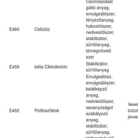
Csomósodást
gátló anyag,
emulgeálószer,
fényezőanyag,
habosítószer,
E460
Cellulóz
nedvesítőszer,
stabilizátor,
sűrítőanyag,
tömegnövelő
szer
Stabilizátor,
E459
béta-Ciklodextrin
sűrítőanyag
Emulgeálósó,
emulgeálószer,
kelátképző
anyag,
nedvesítőszer,
Vese
savanyúságot
E452
Polifoszfátok
túlzo
szabályozó
javas
anyag,
stabilizátor,
sűrítőanyag,
térfogatnövelő