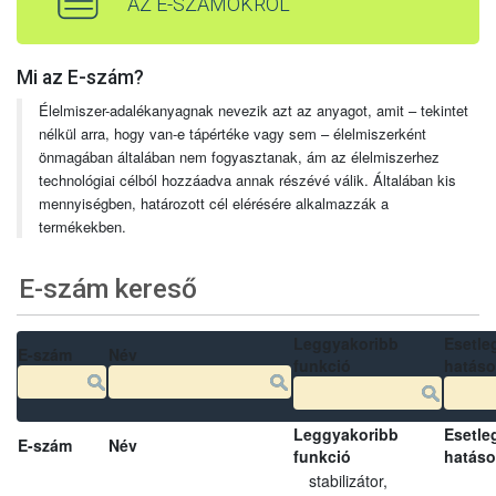
AZ E-SZÁMOKRÓL
Mi az E-szám?
Élelmiszer-adalékanyagnak nevezik azt az anyagot, amit – tekintet
nélkül arra, hogy van-e tápértéke vagy sem – élelmiszerként
önmagában általában nem fogyasztanak, ám az élelmiszerhez
technológiai célból hozzáadva annak részévé válik. Általában kis
mennyiségben, határozott cél elérésére alkalmazzák a
termékekben.
E-szám kereső
Leggyakoribb
Esetle
E-szám
Név
funkció
hatás
Leggyakoribb
Esetle
E-szám
Név
funkció
hatás
stabilizátor,