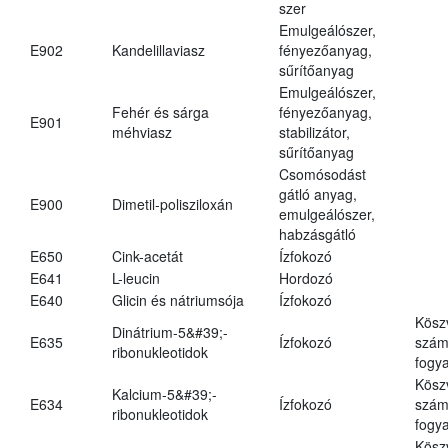
szer
Emulgeálószer,
E902
Kandelillaviasz
fényezőanyag,
sűrítőanyag
Emulgeálószer,
Fehér és sárga
fényezőanyag,
E901
méhviasz
stabilizátor,
sűrítőanyag
Csomósodást
gátló anyag,
E900
Dimetil-polisziloxán
emulgeálószer,
habzásgátló
E650
Cink-acetát
Ízfokozó
E641
L-leucin
Hordozó
E640
Glicin és nátriumsója
Ízfokozó
Kösz
Dinátrium-5&#39;-
E635
Ízfokozó
számá
ribonukleotidok
fogya
Kösz
Kalcium-5&#39;-
E634
Ízfokozó
számá
ribonukleotidok
fogya
Kösz