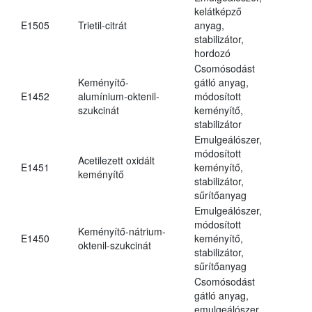
kelátképző
E1505
Trietil-citrát
anyag,
stabilizátor,
hordozó
Csomósodást
Keményítő-
gátló anyag,
E1452
alumínium-oktenil-
módosított
szukcinát
keményítő,
stabilizátor
Emulgeálószer,
módosított
Acetilezett oxidált
E1451
keményítő,
keményítő
stabilizátor,
sűrítőanyag
Emulgeálószer,
módosított
Keményítő-nátrium-
E1450
keményítő,
oktenil-szukcinát
stabilizátor,
sűrítőanyag
Csomósodást
gátló anyag,
emulgeálószer,