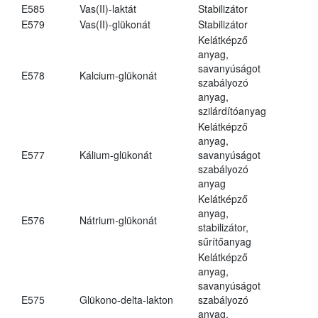
E585
Vas(II)-laktát
Stabilizátor
E579
Vas(II)-glükonát
Stabilizátor
Kelátképző
anyag,
savanyúságot
E578
Kalcium-glükonát
szabályozó
anyag,
szilárdítóanyag
Kelátképző
anyag,
E577
Kálium-glükonát
savanyúságot
szabályozó
anyag
Kelátképző
anyag,
E576
Nátrium-glükonát
stabilizátor,
sűrítőanyag
Kelátképző
anyag,
savanyúságot
E575
Glükono-delta-lakton
szabályozó
anyag,