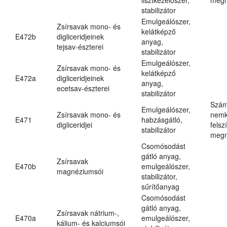
stabilizátor
Emulgeálószer,
Zsírsavak mono- és
kelátképző
E472b
digliceridjeinek
anyag,
tejsav-észterei
stabilizátor
Emulgeálószer,
Zsírsavak mono- és
kelátképző
E472a
digliceridjeinek
anyag,
ecetsav-észterei
stabilizátor
Szám
Emulgeálószer,
Zsírsavak mono- és
nemk
E471
habzásgátló,
digliceridjei
felsz
stabilizátor
megn
Csomósodást
gátló anyag,
Zsírsavak
E470b
emulgeálószer,
magnéziumsói
stabilizátor,
sűrítőanyag
Csomósodást
gátló anyag,
Zsírsavak nátrium-,
E470a
emulgeálószer,
kálium- és kalciumsói