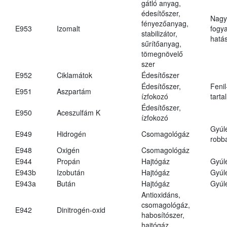
gátló anyag,
édesítőszer,
Nagy
fényezőanyag,
E953
Izomalt
fogy
stabilizátor,
hatá
sűrítőanyag,
tömegnövelő
szer
E952
Ciklamátok
Édesítőszer
Édesítőszer,
Fenil
E951
Aszpartám
ízfokozó
tarta
Édesítőszer,
E950
Aceszulfám K
ízfokozó
Gyúl
E949
Hidrogén
Csomagológáz
robba
E948
Oxigén
Csomagológáz
E944
Propán
Hajtógáz
Gyúl
E943b
Izobután
Hajtógáz
Gyúl
E943a
Bután
Hajtógáz
Gyúl
Antioxidáns,
csomagológáz,
E942
Dinitrogén-oxid
habosítószer,
hajtógáz