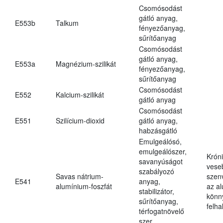
Csomósodást
gátló anyag,
E553b
Talkum
fényezőanyag,
sűrítőanyag
Csomósodást
gátló anyag,
E553a
Magnézium-szilikát
fényezőanyag,
sűrítőanyag
Csomósodást
E552
Kalcium-szilikát
gátló anyag
Csomósodást
E551
Szilícium-dioxid
gátló anyag,
habzásgátló
Emulgeálósó,
emulgeálószer,
Krón
savanyúságot
vese
szabályozó
Savas nátrium-
szen
E541
anyag,
alumínium-foszfát
az a
stabilizátor,
könn
sűrítőanyag,
felh
térfogatnövelő
szer