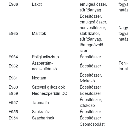
E966
Laktit
emulgeálószer,
fogy
sűrítőanyag
hatá
Édesítőszer,
emulgeálószer,
nedvesítőszer,
Nagy
E965
Maltitok
stabilizátor,
fogy
sűrítőanyag,
hatá
tömegnövelő
szer
E964
Poliglucitszirup
Édesítőszer
Aszpartám-
Fenil
E962
Édesítőszer
aceszulfámsó
tarta
Édesítőszer,
E961
Neotám
ízfokozó
E960
Szteviol glikozidok
Édesítőszer
E959
Neoheszperidin DC
Édesítőszer
Édesítőszer,
E957
Taumatin
ízfokozó
E955
Szukralóz
Édesítőszer
E954
Szacharinok
Édesítőszer
Csomósodást