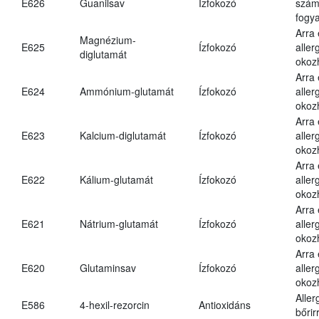
E626
Guanilsav
Ízfokozó
számá
fogya
Arra
Magnézium-
E625
Ízfokozó
aller
diglutamát
okoz
Arra
E624
Ammónium-glutamát
Ízfokozó
aller
okoz
Arra
E623
Kalcium-diglutamát
Ízfokozó
aller
okoz
Arra
E622
Kálium-glutamát
Ízfokozó
aller
okoz
Arra
E621
Nátrium-glutamát
Ízfokozó
aller
okoz
Arra
E620
Glutaminsav
Ízfokozó
aller
okoz
Aller
E586
4-hexil-rezorcin
Antioxidáns
bőrir