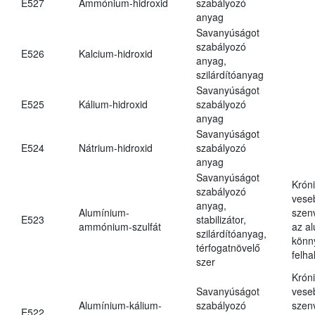
E527
Ammónium-hidroxid
szabályozó
anyag
Savanyúságot
szabályozó
E526
Kalcium-hidroxid
anyag,
szilárdítóanyag
Savanyúságot
E525
Kálium-hidroxid
szabályozó
anyag
Savanyúságot
E524
Nátrium-hidroxid
szabályozó
anyag
Savanyúságot
Krón
szabályozó
vese
anyag,
Alumínium-
szen
E523
stabilizátor,
ammónium-szulfát
az a
szilárdítóanyag,
könn
térfogatnövelő
felh
szer
Krón
Savanyúságot
vese
Alumínium-kálium-
szabályozó
szen
E522