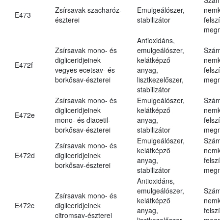
Zsírsavak szacharóz-
Emulgeálószer,
nemk
E473
észterei
stabilizátor
felsz
megn
Antioxidáns,
Zsírsavak mono- és
emulgeálószer,
Szám
digliceridjeinek
kelátképző
nemk
E472f
vegyes ecetsav- és
anyag,
felsz
borkősav-észterei
lisztkezelőszer,
megn
stabilizátor
Zsírsavak mono- és
Emulgeálószer,
Szám
digliceridjeinek
kelátképző
nemk
E472e
mono- és diacetil-
anyag,
felsz
borkősav-észterei
stabilizátor
megn
Emulgeálószer,
Szám
Zsírsavak mono- és
kelátképző
nemk
E472d
digliceridjeinek
anyag,
felsz
borkősav-észterei
stabilizátor
megn
Antioxidáns,
emulgeálószer,
Szám
Zsírsavak mono- és
kelátképző
nemk
E472c
digliceridjeinek
anyag,
felsz
citromsav-észterei
lisztkezelőszer,
megn