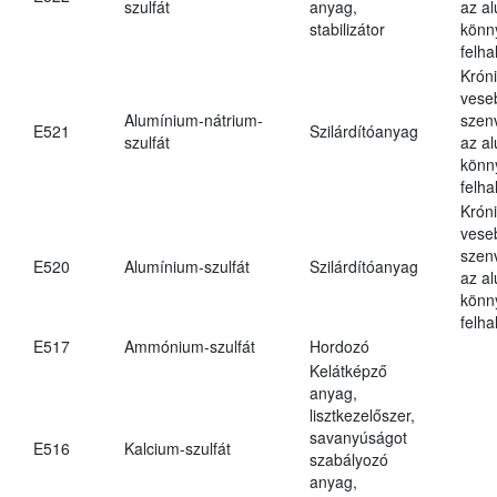
szulfát
anyag,
az a
stabilizátor
könn
felh
Krón
vese
Alumínium-nátrium-
szen
E521
Szilárdítóanyag
szulfát
az a
könn
felh
Krón
vese
szen
E520
Alumínium-szulfát
Szilárdítóanyag
az a
könn
felh
E517
Ammónium-szulfát
Hordozó
Kelátképző
anyag,
lisztkezelőszer,
savanyúságot
E516
Kalcium-szulfát
szabályozó
anyag,