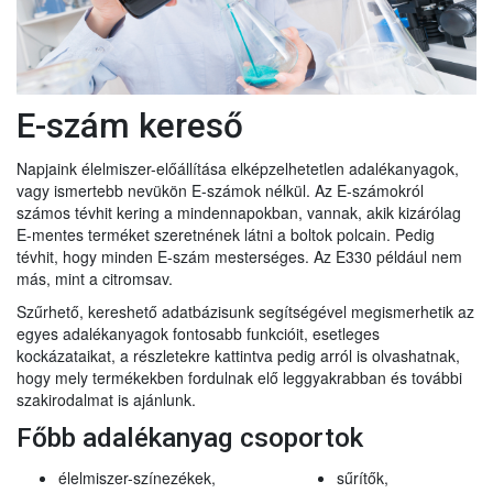
E-szám kereső
Napjaink élelmiszer-előállítása elképzelhetetlen adalékanyagok,
vagy ismertebb nevükön E-számok nélkül. Az E-számokról
számos tévhit kering a mindennapokban, vannak, akik kizárólag
E-mentes terméket szeretnének látni a boltok polcain. Pedig
tévhit, hogy minden E-szám mesterséges. Az E330 például nem
más, mint a citromsav.
Szűrhető, kereshető adatbázisunk segítségével megismerhetik az
egyes adalékanyagok fontosabb funkcióit, esetleges
kockázataikat, a részletekre kattintva pedig arról is olvashatnak,
hogy mely termékekben fordulnak elő leggyakrabban és további
szakirodalmat is ajánlunk.
Főbb adalékanyag csoportok
élelmiszer-színezékek,
sűrítők,