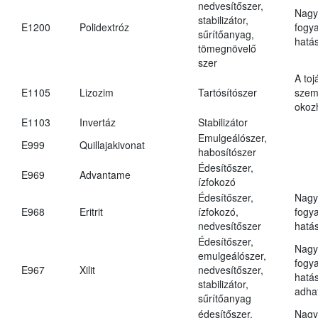
nedvesítőszer,
Nagy
stabilizátor,
E1200
Polidextróz
fogy
sűrítőanyag,
hatá
tömegnövelő
szer
A toj
E1105
Lizozim
Tartósítószer
szem
okoz
E1103
Invertáz
Stabilizátor
Emulgeálószer,
E999
Quillajakivonat
habosítószer
Édesítőszer,
E969
Advantame
ízfokozó
Édesítőszer,
Nagy
E968
Eritrit
ízfokozó,
fogy
nedvesítőszer
hatá
Édesítőszer,
Nagy
emulgeálószer,
fogy
E967
Xilit
nedvesítőszer,
hatá
stabilizátor,
adha
sűrítőanyag
édesítőszer,
Nagy