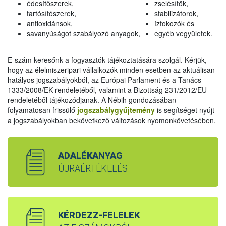
édesítőszerek,
zselésítők,
tartósítószerek,
stabilizátorok,
antioxidánsok,
ízfokozók és
savanyúságot szabályozó anyagok,
egyéb vegyületek.
E-szám keresőnk a fogyasztók tájékoztatására szolgál. Kérjük,
hogy az élelmiszeripari vállalkozók minden esetben az aktuálisan
hatályos jogszabályokból, az Európai Parlament és a Tanács
1333/2008/EK rendeletéből, valamint a Bizottság 231/2012/EU
rendeletéből tájékozódjanak. A Nébih gondozásában
folyamatosan frissülő
jogszabálygyűjtemény
is segítséget nyújt
a jogszabályokban bekövetkező változások nyomonkövetésében.
ADALÉKANYAG
ÚJRAÉRTÉKELÉS
KÉRDEZZ-FELELEK