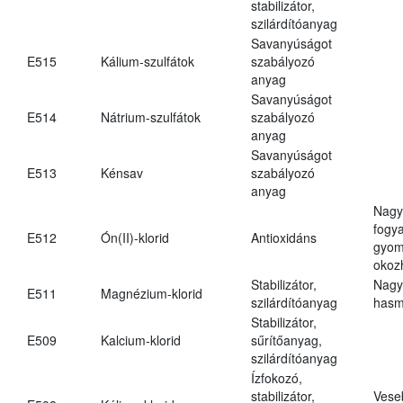
stabilizátor,
szilárdítóanyag
Savanyúságot
E515
Kálium-szulfátok
szabályozó
anyag
Savanyúságot
E514
Nátrium-szulfátok
szabályozó
anyag
Savanyúságot
E513
Kénsav
szabályozó
anyag
Nagy
fogy
E512
Ón(II)-klorid
Antioxidáns
gyom
okoz
Stabilizátor,
Nagy
E511
Magnézium-klorid
szilárdítóanyag
hasm
Stabilizátor,
E509
Kalcium-klorid
sűrítőanyag,
szilárdítóanyag
Ízfokozó,
stabilizátor,
Vese