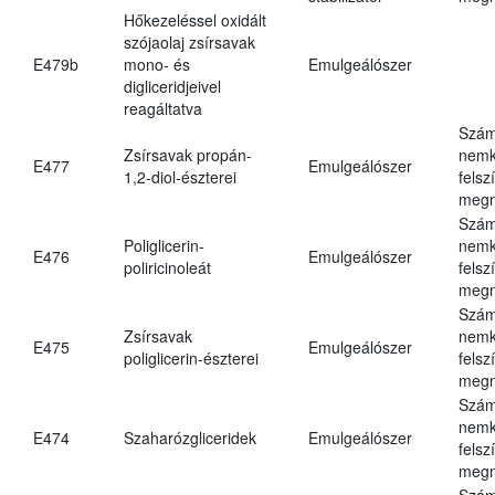
Hőkezeléssel oxidált
szójaolaj zsírsavak
E479b
mono- és
Emulgeálószer
digliceridjeivel
reagáltatva
Szám
Zsírsavak propán-
nemk
E477
Emulgeálószer
1,2-diol-észterei
felsz
megn
Szám
Poliglicerin-
nemk
E476
Emulgeálószer
poliricinoleát
felsz
megn
Szám
Zsírsavak
nemk
E475
Emulgeálószer
poliglicerin-észterei
felsz
megn
Szám
nemk
E474
Szaharózgliceridek
Emulgeálószer
felsz
megn
Szám