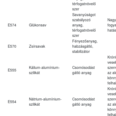
térfogatnövelő
szer
Savanyúságot
szabályozó
Nagy
E574
Glükonsav
anyag,
fogy
térfogatnövelő
hatá
szer
Fényezőanyag,
E570
Zsírsavak
habzásgátló,
stabilizátor
Krón
vese
Kálium-alumínium-
Csomósodást
szen
E555
szilikát
gátló anyag
az a
könn
felh
Krón
vese
Nátrium-alumínium-
Csomósodást
szen
E554
szilikát
gátló anyag
az a
könn
felh