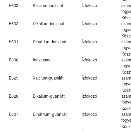
E633
Kalcium-inozinát
Ízfokozó
számá
fogya
Kösz
E632
Dikálium-inozinát
Ízfokozó
számá
fogya
Kösz
E631
Dinátrium-inozinát
Ízfokozó
számá
fogya
Kösz
E630
Inozinsav
Ízfokozó
számá
fogya
Kösz
E629
Kalcium-guanilát
Ízfokozó
számá
fogya
Kösz
E628
Dikálium-guanilát
Ízfokozó
számá
fogya
Kösz
E627
Dinátrium-guanilát
Ízfokozó
számá
fogya
Kösz