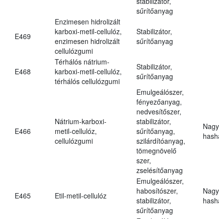
stabilizátor,
sűrítőanyag
Enzimesen hidrolizált
karboxi-metil-cellulóz,
Stabilizátor,
E469
enzimesen hidrolizált
sűrítőanyag
cellulózgumi
Térhálós nátrium-
Stabilizátor,
E468
karboxi-metil-cellulóz,
sűrítőanyag
térhálós cellulózgumi
Emulgeálószer,
fényezőanyag,
nedvesítőszer,
Nátrium-karboxi-
stabilizátor,
Nagy
E466
metil-cellulóz,
sűrítőanyag,
hasha
cellulózgumi
szilárdítóanyag,
tömegnövelő
szer,
zselésítőanyag
Emulgeálószer,
habosítószer,
Nagy
E465
Etil-metil-cellulóz
stabilizátor,
hasha
sűrítőanyag