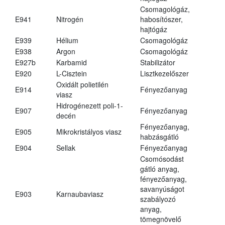
Csomagológáz,
E941
Nitrogén
habosítószer,
hajtógáz
E939
Hélium
Csomagológáz
E938
Argon
Csomagológáz
E927b
Karbamid
Stabilizátor
E920
L-Cisztein
Lisztkezelőszer
Oxidált polietilén
E914
Fényezőanyag
viasz
Hidrogénezett poli-1-
E907
Fényezőanyag
decén
Fényezőanyag,
E905
Mikrokristályos viasz
habzásgátló
E904
Sellak
Fényezőanyag
Csomósodást
gátló anyag,
fényezőanyag,
savanyúságot
E903
Karnaubaviasz
szabályozó
anyag,
tömegnövelő