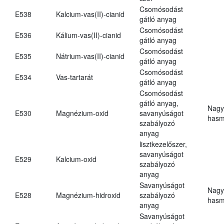
Csomósodást
E538
Kalcium-vas(II)-cianid
gátló anyag
Csomósodást
E536
Kálium-vas(II)-cianid
gátló anyag
Csomósodást
E535
Nátrium-vas(II)-cianid
gátló anyag
Csomósodást
E534
Vas-tartarát
gátló anyag
Csomósodást
gátló anyag,
Nagy
E530
Magnézium-oxid
savanyúságot
hasm
szabályozó
anyag
lisztkezelőszer,
savanyúságot
E529
Kalcium-oxid
szabályozó
anyag
Savanyúságot
Nagy
E528
Magnézium-hidroxid
szabályozó
hasm
anyag
Savanyúságot