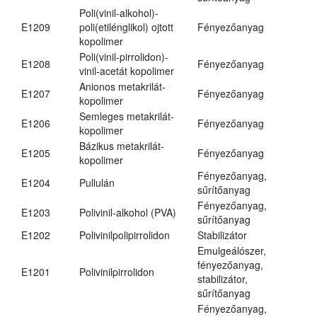
Poli(vinil-alkohol)-
E1209
poli(etilénglikol) ojtott
Fényezőanyag
kopolimer
Poli(vinil-pirrolidon)-
E1208
Fényezőanyag
vinil-acetát kopolimer
Anionos metakrilát-
E1207
Fényezőanyag
kopolimer
Semleges metakrilát-
E1206
Fényezőanyag
kopolimer
Bázikus metakrilát-
E1205
Fényezőanyag
kopolimer
Fényezőanyag,
E1204
Pullulán
sűrítőanyag
Fényezőanyag,
E1203
Polivinil-alkohol (PVA)
sűrítőanyag
E1202
Polivinilpolipirrolidon
Stabilizátor
Emulgeálószer,
fényezőanyag,
E1201
Polivinilpirrolidon
stabilizátor,
sűrítőanyag
Fényezőanyag,