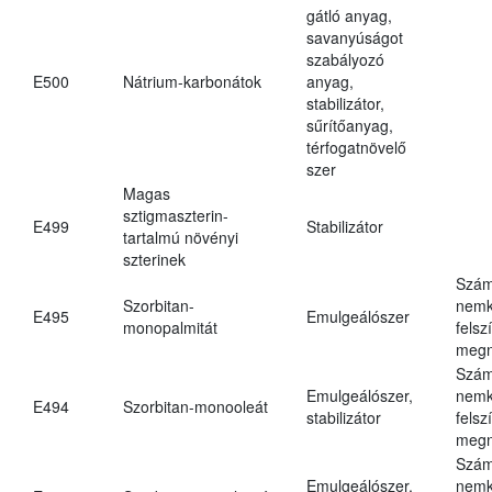
gátló anyag,
savanyúságot
szabályozó
E500
Nátrium-karbonátok
anyag,
stabilizátor,
sűrítőanyag,
térfogatnövelő
szer
Magas
sztigmaszterin-
E499
Stabilizátor
tartalmú növényi
szterinek
Szám
Szorbitan-
nemk
E495
Emulgeálószer
monopalmitát
felsz
megn
Szám
Emulgeálószer,
nemk
E494
Szorbitan-monooleát
stabilizátor
felsz
megn
Szám
Emulgeálószer,
nemk