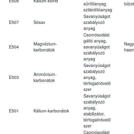
E508
Kálium-klorid
sűrítőanyag,
túlzo
szilárdítóanyag
Savanyúságot
E507
Sósav
szabályozó
anyag
Csomósodást
gátló anyag,
Magnézium-
Nagy
E504
savanyúságot
karbonátok
hasm
szabályozó
anyag
Savanyúságot
szabályozó
Ammónium-
E503
anyag,
karbonátok
térfogatnövelő
szer
Savanyúságot
szabályozó
anyag,
E501
Kálium-karbonátok
stabilizátor,
térfogatnövelő
szer
Csomósodást