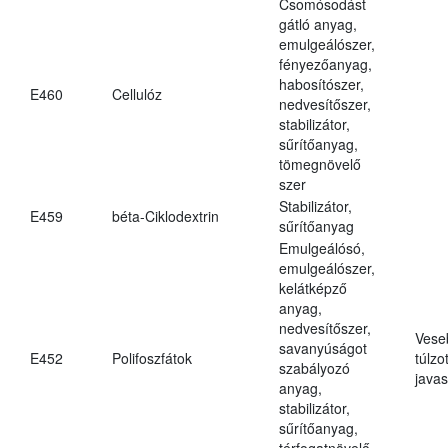
Csomósodást
gátló anyag,
emulgeálószer,
fényezőanyag,
habosítószer,
E460
Cellulóz
nedvesítőszer,
stabilizátor,
sűrítőanyag,
tömegnövelő
szer
Stabilizátor,
E459
béta-Ciklodextrin
sűrítőanyag
Emulgeálósó,
emulgeálószer,
kelátképző
anyag,
nedvesítőszer,
Vese
savanyúságot
E452
Polifoszfátok
túlzo
szabályozó
javas
anyag,
stabilizátor,
sűrítőanyag,
térfogatnövelő