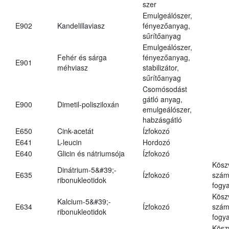
szer
Emulgeálószer,
E902
Kandelillaviasz
fényezőanyag,
sűrítőanyag
Emulgeálószer,
Fehér és sárga
fényezőanyag,
E901
méhviasz
stabilizátor,
sűrítőanyag
Csomósodást
gátló anyag,
E900
Dimetil-polisziloxán
emulgeálószer,
habzásgátló
E650
Cink-acetát
Ízfokozó
E641
L-leucin
Hordozó
E640
Glicin és nátriumsója
Ízfokozó
Kösz
Dinátrium-5&#39;-
E635
Ízfokozó
számá
ribonukleotidok
fogya
Kösz
Kalcium-5&#39;-
E634
Ízfokozó
számá
ribonukleotidok
fogya
Kösz