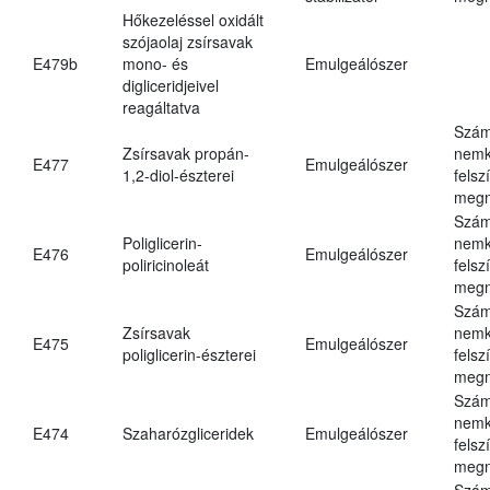
Hőkezeléssel oxidált
szójaolaj zsírsavak
E479b
mono- és
Emulgeálószer
digliceridjeivel
reagáltatva
Szám
Zsírsavak propán-
nemk
E477
Emulgeálószer
1,2-diol-észterei
felsz
megn
Szám
Poliglicerin-
nemk
E476
Emulgeálószer
poliricinoleát
felsz
megn
Szám
Zsírsavak
nemk
E475
Emulgeálószer
poliglicerin-észterei
felsz
megn
Szám
nemk
E474
Szaharózgliceridek
Emulgeálószer
felsz
megn
Szám