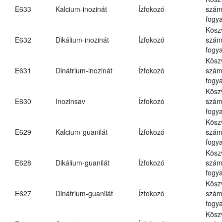
E633
Kalcium-inozinát
Ízfokozó
számá
fogya
Kösz
E632
Dikálium-inozinát
Ízfokozó
számá
fogya
Kösz
E631
Dinátrium-inozinát
Ízfokozó
számá
fogya
Kösz
E630
Inozinsav
Ízfokozó
számá
fogya
Kösz
E629
Kalcium-guanilát
Ízfokozó
számá
fogya
Kösz
E628
Dikálium-guanilát
Ízfokozó
számá
fogya
Kösz
E627
Dinátrium-guanilát
Ízfokozó
számá
fogya
Kösz