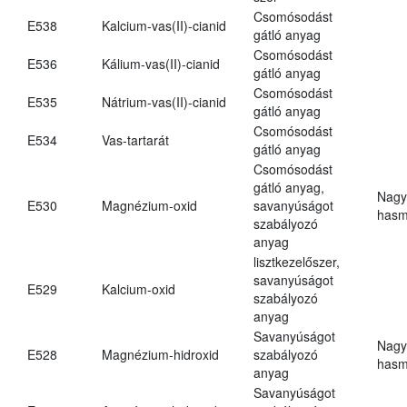
Csomósodást
E538
Kalcium-vas(II)-cianid
gátló anyag
Csomósodást
E536
Kálium-vas(II)-cianid
gátló anyag
Csomósodást
E535
Nátrium-vas(II)-cianid
gátló anyag
Csomósodást
E534
Vas-tartarát
gátló anyag
Csomósodást
gátló anyag,
Nagy
E530
Magnézium-oxid
savanyúságot
hasm
szabályozó
anyag
lisztkezelőszer,
savanyúságot
E529
Kalcium-oxid
szabályozó
anyag
Savanyúságot
Nagy
E528
Magnézium-hidroxid
szabályozó
hasm
anyag
Savanyúságot