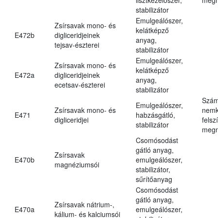
stabilizátor
Emulgeálószer,
Zsírsavak mono- és
kelátképző
E472b
digliceridjeinek
anyag,
tejsav-észterei
stabilizátor
Emulgeálószer,
Zsírsavak mono- és
kelátképző
E472a
digliceridjeinek
anyag,
ecetsav-észterei
stabilizátor
Szám
Emulgeálószer,
Zsírsavak mono- és
nemk
E471
habzásgátló,
digliceridjei
felsz
stabilizátor
megn
Csomósodást
gátló anyag,
Zsírsavak
E470b
emulgeálószer,
magnéziumsói
stabilizátor,
sűrítőanyag
Csomósodást
gátló anyag,
Zsírsavak nátrium-,
E470a
emulgeálószer,
kálium- és kalciumsói