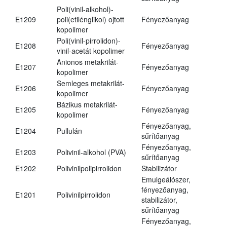
Poli(vinil-alkohol)-
E1209
poli(etilénglikol) ojtott
Fényezőanyag
kopolimer
Poli(vinil-pirrolidon)-
E1208
Fényezőanyag
vinil-acetát kopolimer
Anionos metakrilát-
E1207
Fényezőanyag
kopolimer
Semleges metakrilát-
E1206
Fényezőanyag
kopolimer
Bázikus metakrilát-
E1205
Fényezőanyag
kopolimer
Fényezőanyag,
E1204
Pullulán
sűrítőanyag
Fényezőanyag,
E1203
Polivinil-alkohol (PVA)
sűrítőanyag
E1202
Polivinilpolipirrolidon
Stabilizátor
Emulgeálószer,
fényezőanyag,
E1201
Polivinilpirrolidon
stabilizátor,
sűrítőanyag
Fényezőanyag,