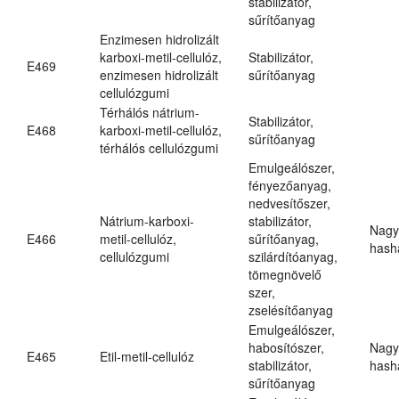
stabilizátor,
sűrítőanyag
Enzimesen hidrolizált
karboxi-metil-cellulóz,
Stabilizátor,
E469
enzimesen hidrolizált
sűrítőanyag
cellulózgumi
Térhálós nátrium-
Stabilizátor,
E468
karboxi-metil-cellulóz,
sűrítőanyag
térhálós cellulózgumi
Emulgeálószer,
fényezőanyag,
nedvesítőszer,
Nátrium-karboxi-
stabilizátor,
Nagy
E466
metil-cellulóz,
sűrítőanyag,
hasha
cellulózgumi
szilárdítóanyag,
tömegnövelő
szer,
zselésítőanyag
Emulgeálószer,
habosítószer,
Nagy
E465
Etil-metil-cellulóz
stabilizátor,
hasha
sűrítőanyag