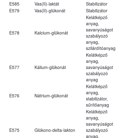
E585
Vas(II)-laktát
Stabilizátor
E579
Vas(II)-glükonát
Stabilizátor
Kelátképző
anyag,
savanyúságot
E578
Kalcium-glükonát
szabályozó
anyag,
szilárdítóanyag
Kelátképző
anyag,
E577
Kálium-glükonát
savanyúságot
szabályozó
anyag
Kelátképző
anyag,
E576
Nátrium-glükonát
stabilizátor,
sűrítőanyag
Kelátképző
anyag,
savanyúságot
E575
Glükono-delta-lakton
szabályozó
anyag,