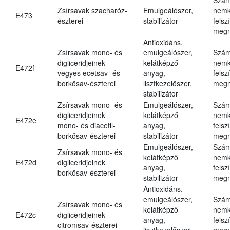
Zsírsavak szacharóz-
Emulgeálószer,
nemk
E473
észterei
stabilizátor
felsz
megn
Antioxidáns,
Zsírsavak mono- és
emulgeálószer,
Szám
digliceridjeinek
kelátképző
nemk
E472f
vegyes ecetsav- és
anyag,
felsz
borkősav-észterei
lisztkezelőszer,
megn
stabilizátor
Zsírsavak mono- és
Emulgeálószer,
Szám
digliceridjeinek
kelátképző
nemk
E472e
mono- és diacetil-
anyag,
felsz
borkősav-észterei
stabilizátor
megn
Emulgeálószer,
Szám
Zsírsavak mono- és
kelátképző
nemk
E472d
digliceridjeinek
anyag,
felsz
borkősav-észterei
stabilizátor
megn
Antioxidáns,
emulgeálószer,
Szám
Zsírsavak mono- és
kelátképző
nemk
E472c
digliceridjeinek
anyag,
felsz
citromsav-észterei
lisztkezelőszer,
megn