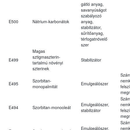
gátló anyag,
savanyúságot
szabályozó
E500
Nátrium-karbonátok
anyag,
stabilizátor,
sűrítőanyag,
térfogatnövelő
szer
Magas
sztigmaszterin-
E499
Stabilizátor
tartalmú növényi
szterinek
Szám
Szorbitan-
nemk
E495
Emulgeálószer
monopalmitát
felsz
megn
Szám
Emulgeálószer,
nemk
E494
Szorbitan-monooleát
stabilizátor
felsz
megn
Szám
Emulgeálószer,
nemk