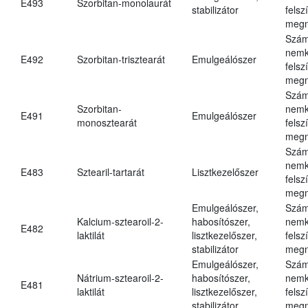
E493
Szorbitan-monolaurát
stabilizátor
felsz
megn
Szám
nemk
E492
Szorbitan-trisztearát
Emulgeálószer
felsz
megn
Szám
Szorbitan-
nemk
E491
Emulgeálószer
monosztearát
felsz
megn
Szám
nemk
E483
Sztearil-tartarát
Lisztkezelőszer
felsz
megn
Emulgeálószer,
Szám
Kalcium-sztearoil-2-
habosítószer,
nemk
E482
laktilát
lisztkezelőszer,
felsz
stabilizátor
megn
Emulgeálószer,
Szám
Nátrium-sztearoil-2-
habosítószer,
nemk
E481
laktilát
lisztkezelőszer,
felsz
stabilizátor
megn