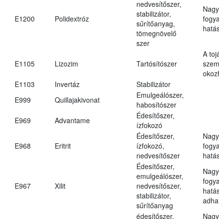
nedvesítőszer,
Nagy
stabilizátor,
E1200
Polidextróz
fogy
sűrítőanyag,
hatá
tömegnövelő
szer
A toj
E1105
Lizozim
Tartósítószer
szem
okoz
E1103
Invertáz
Stabilizátor
Emulgeálószer,
E999
Quillajakivonat
habosítószer
Édesítőszer,
E969
Advantame
ízfokozó
Édesítőszer,
Nagy
E968
Eritrit
ízfokozó,
fogy
nedvesítőszer
hatá
Édesítőszer,
Nagy
emulgeálószer,
fogy
E967
Xilit
nedvesítőszer,
hatá
stabilizátor,
adha
sűrítőanyag
édesítőszer,
Nagy