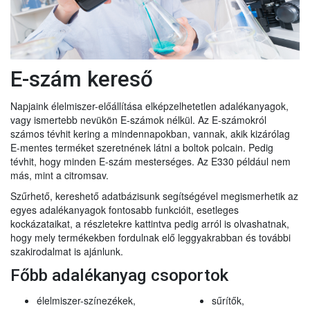
E-szám kereső
Napjaink élelmiszer-előállítása elképzelhetetlen adalékanyagok,
vagy ismertebb nevükön E-számok nélkül. Az E-számokról
számos tévhit kering a mindennapokban, vannak, akik kizárólag
E-mentes terméket szeretnének látni a boltok polcain. Pedig
tévhit, hogy minden E-szám mesterséges. Az E330 például nem
más, mint a citromsav.
Szűrhető, kereshető adatbázisunk segítségével megismerhetik az
egyes adalékanyagok fontosabb funkcióit, esetleges
kockázataikat, a részletekre kattintva pedig arról is olvashatnak,
hogy mely termékekben fordulnak elő leggyakrabban és további
szakirodalmat is ajánlunk.
Főbb adalékanyag csoportok
élelmiszer-színezékek,
sűrítők,