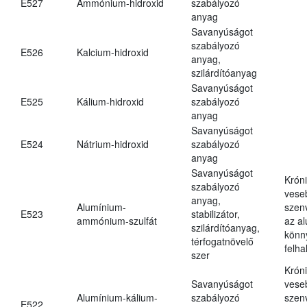
E527
Ammónium-hidroxid
szabályozó
anyag
Savanyúságot
szabályozó
E526
Kalcium-hidroxid
anyag,
szilárdítóanyag
Savanyúságot
E525
Kálium-hidroxid
szabályozó
anyag
Savanyúságot
E524
Nátrium-hidroxid
szabályozó
anyag
Savanyúságot
Krón
szabályozó
vese
anyag,
Alumínium-
szen
E523
stabilizátor,
ammónium-szulfát
az a
szilárdítóanyag,
könn
térfogatnövelő
felh
szer
Krón
Savanyúságot
vese
Alumínium-kálium-
szabályozó
szen
E522