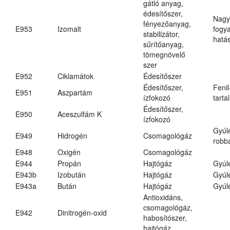
gátló anyag,
édesítőszer,
Nagy
fényezőanyag,
E953
Izomalt
fogy
stabilizátor,
hatá
sűrítőanyag,
tömegnövelő
szer
E952
Ciklamátok
Édesítőszer
Édesítőszer,
Fenil
E951
Aszpartám
ízfokozó
tarta
Édesítőszer,
E950
Aceszulfám K
ízfokozó
Gyúl
E949
Hidrogén
Csomagológáz
robba
E948
Oxigén
Csomagológáz
E944
Propán
Hajtógáz
Gyúl
E943b
Izobután
Hajtógáz
Gyúl
E943a
Bután
Hajtógáz
Gyúl
Antioxidáns,
csomagológáz,
E942
Dinitrogén-oxid
habosítószer,
hajtógáz