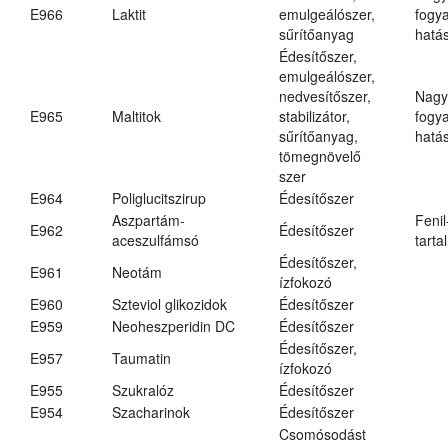
E966
Laktit
emulgeálószer,
fogy
sűrítőanyag
hatá
Édesítőszer,
emulgeálószer,
nedvesítőszer,
Nagy
E965
Maltitok
stabilizátor,
fogy
sűrítőanyag,
hatá
tömegnövelő
szer
E964
Poliglucitszirup
Édesítőszer
Aszpartám-
Fenil
E962
Édesítőszer
aceszulfámsó
tarta
Édesítőszer,
E961
Neotám
ízfokozó
E960
Szteviol glikozidok
Édesítőszer
E959
Neoheszperidin DC
Édesítőszer
Édesítőszer,
E957
Taumatin
ízfokozó
E955
Szukralóz
Édesítőszer
E954
Szacharinok
Édesítőszer
Csomósodást