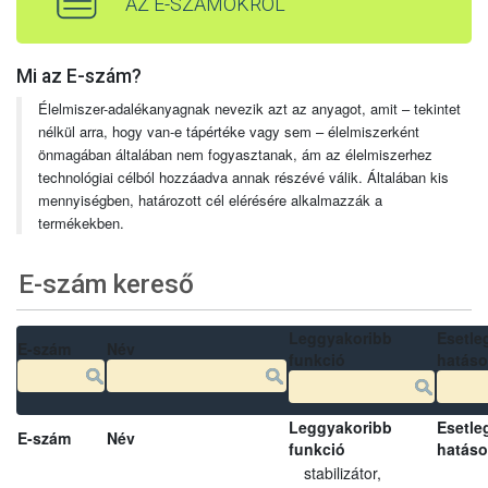
AZ E-SZÁMOKRÓL
Mi az E-szám?
Élelmiszer-adalékanyagnak nevezik azt az anyagot, amit – tekintet
nélkül arra, hogy van-e tápértéke vagy sem – élelmiszerként
önmagában általában nem fogyasztanak, ám az élelmiszerhez
technológiai célból hozzáadva annak részévé válik. Általában kis
mennyiségben, határozott cél elérésére alkalmazzák a
termékekben.
E-szám kereső
Leggyakoribb
Esetle
E-szám
Név
funkció
hatás
Leggyakoribb
Esetle
E-szám
Név
funkció
hatás
stabilizátor,