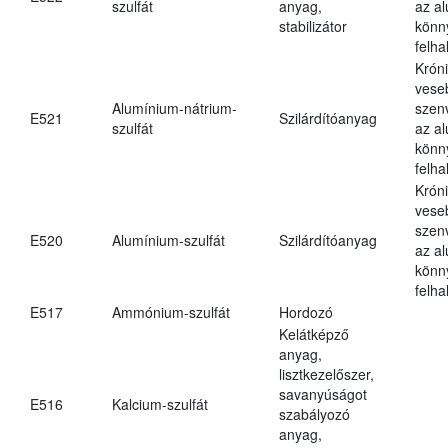
szulfát
anyag,
az a
stabilizátor
könn
felh
Krón
vese
Alumínium-nátrium-
szen
E521
Szilárdítóanyag
szulfát
az a
könn
felh
Krón
vese
szen
E520
Alumínium-szulfát
Szilárdítóanyag
az a
könn
felh
E517
Ammónium-szulfát
Hordozó
Kelátképző
anyag,
lisztkezelőszer,
savanyúságot
E516
Kalcium-szulfát
szabályozó
anyag,