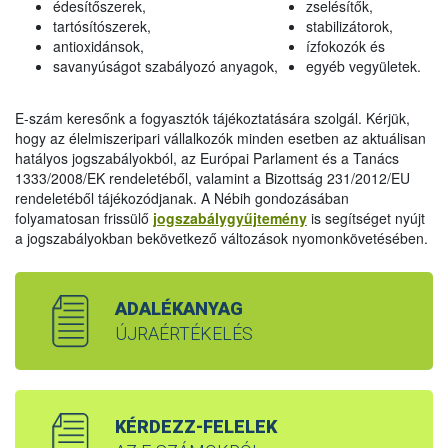
édesítőszerek,
zselésítők,
tartósítószerek,
stabilizátorok,
antioxidánsok,
ízfokozók és
savanyúságot szabályozó anyagok,
egyéb vegyületek.
E-szám keresőnk a fogyasztók tájékoztatására szolgál. Kérjük,
hogy az élelmiszeripari vállalkozók minden esetben az aktuálisan
hatályos jogszabályokból, az Európai Parlament és a Tanács
1333/2008/EK rendeletéből, valamint a Bizottság 231/2012/EU
rendeletéből tájékozódjanak. A Nébih gondozásában
folyamatosan frissülő
jogszabálygyűjtemény
is segítséget nyújt
a jogszabályokban bekövetkező változások nyomonkövetésében.
ADALÉKANYAG
ÚJRAÉRTÉKELÉS
KÉRDEZZ-FELELEK