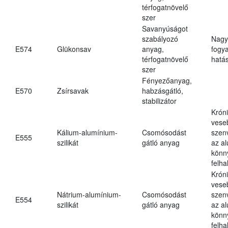
térfogatnövelő
szer
Savanyúságot
szabályozó
Nagy
E574
Glükonsav
anyag,
fogy
térfogatnövelő
hatá
szer
Fényezőanyag,
E570
Zsírsavak
habzásgátló,
stabilizátor
Krón
vese
Kálium-alumínium-
Csomósodást
szen
E555
szilikát
gátló anyag
az a
könn
felh
Krón
vese
Nátrium-alumínium-
Csomósodást
szen
E554
szilikát
gátló anyag
az a
könn
felh