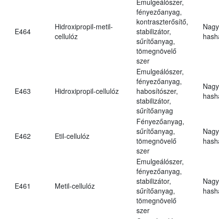
Emulgeálószer,
fényezőanyag,
kontraszterősítő,
Hidroxipropil-metil-
Nagy
E464
stabilizátor,
cellulóz
hasha
sűrítőanyag,
tömegnövelő
szer
Emulgeálószer,
fényezőanyag,
Nagy
E463
Hidroxipropil-cellulóz
habosítószer,
hasha
stabilizátor,
sűrítőanyag
Fényezőanyag,
sűrítőanyag,
Nagy
E462
Etil-cellulóz
tömegnövelő
hasha
szer
Emulgeálószer,
fényezőanyag,
stabilizátor,
Nagy
E461
Metil-cellulóz
sűrítőanyag,
hasha
tömegnövelő
szer