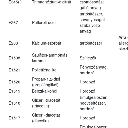
E345(i)
Trimagnézium-dicitrát
csomósodást
gátló anyag
tartósítószer,
savanyúságot
E267
Pufferolt ecet
szabályozó
anyag
Arra
E203
Kalcium-szorbát
tartósítószer
aller
okoz
Szulfitos-ammóniás
E150d
Színezék
karamell
Fényezőanyag,
E1521
Polietilénglikol
hordozó
Propán-1,2-diol
E1520
Hordozó
(propilénglikol)
E1519
Benzil-alkohol
Hordozó
Emulgeálószer,
Gliceril-triacetát
E1518
nedvesítőszer,
(triacetin)
hordozó
Gliceril-diacetát
E1517
Hordozó
(diacetin)
Emulgeálószer,