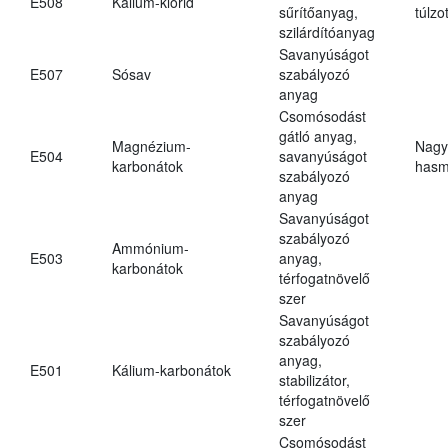
E508
Kálium-klorid
sűrítőanyag,
túlzo
szilárdítóanyag
Savanyúságot
E507
Sósav
szabályozó
anyag
Csomósodást
gátló anyag,
Magnézium-
Nagy
E504
savanyúságot
karbonátok
hasm
szabályozó
anyag
Savanyúságot
szabályozó
Ammónium-
E503
anyag,
karbonátok
térfogatnövelő
szer
Savanyúságot
szabályozó
anyag,
E501
Kálium-karbonátok
stabilizátor,
térfogatnövelő
szer
Csomósodást