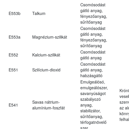
Csomósodást
gátló anyag,
E553b
Talkum
fényezőanyag,
sűrítőanyag
Csomósodást
gátló anyag,
E553a
Magnézium-szilikát
fényezőanyag,
sűrítőanyag
Csomósodást
E552
Kalcium-szilikát
gátló anyag
Csomósodást
E551
Szilícium-dioxid
gátló anyag,
habzásgátló
Emulgeálósó,
emulgeálószer,
Krón
savanyúságot
vese
szabályozó
Savas nátrium-
szen
E541
anyag,
alumínium-foszfát
az a
stabilizátor,
könn
sűrítőanyag,
felh
térfogatnövelő
szer