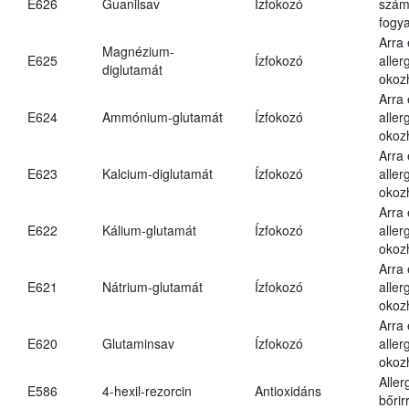
E626
Guanilsav
Ízfokozó
számá
fogya
Arra
Magnézium-
E625
Ízfokozó
aller
diglutamát
okoz
Arra
E624
Ammónium-glutamát
Ízfokozó
aller
okoz
Arra
E623
Kalcium-diglutamát
Ízfokozó
aller
okoz
Arra
E622
Kálium-glutamát
Ízfokozó
aller
okoz
Arra
E621
Nátrium-glutamát
Ízfokozó
aller
okoz
Arra
E620
Glutaminsav
Ízfokozó
aller
okoz
Aller
E586
4-hexil-rezorcin
Antioxidáns
bőrir