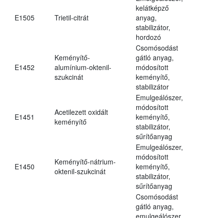
kelátképző
E1505
Trietil-citrát
anyag,
stabilizátor,
hordozó
Csomósodást
Keményítő-
gátló anyag,
E1452
alumínium-oktenil-
módosított
szukcinát
keményítő,
stabilizátor
Emulgeálószer,
módosított
Acetilezett oxidált
E1451
keményítő,
keményítő
stabilizátor,
sűrítőanyag
Emulgeálószer,
módosított
Keményítő-nátrium-
E1450
keményítő,
oktenil-szukcinát
stabilizátor,
sűrítőanyag
Csomósodást
gátló anyag,
emulgeálószer,