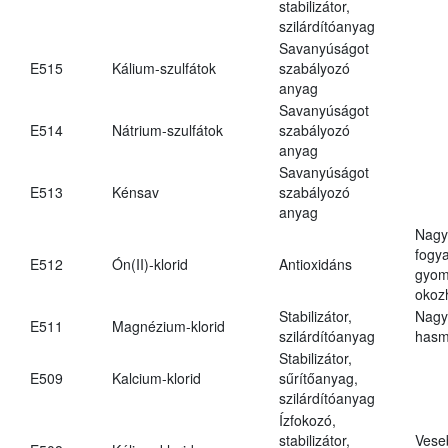
stabilizátor,
szilárdítóanyag
Savanyúságot
E515
Kálium-szulfátok
szabályozó
anyag
Savanyúságot
E514
Nátrium-szulfátok
szabályozó
anyag
Savanyúságot
E513
Kénsav
szabályozó
anyag
Nagy
fogy
E512
Ón(II)-klorid
Antioxidáns
gyom
okoz
Stabilizátor,
Nagy
E511
Magnézium-klorid
szilárdítóanyag
hasm
Stabilizátor,
E509
Kalcium-klorid
sűrítőanyag,
szilárdítóanyag
Ízfokozó,
stabilizátor,
Vese