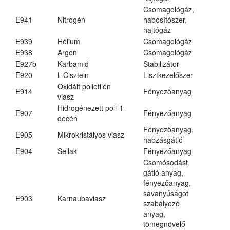
Csomagológáz,
E941
Nitrogén
habosítószer,
hajtógáz
E939
Hélium
Csomagológáz
E938
Argon
Csomagológáz
E927b
Karbamid
Stabilizátor
E920
L-Cisztein
Lisztkezelőszer
Oxidált polietilén
E914
Fényezőanyag
viasz
Hidrogénezett poli-1-
E907
Fényezőanyag
decén
Fényezőanyag,
E905
Mikrokristályos viasz
habzásgátló
E904
Sellak
Fényezőanyag
Csomósodást
gátló anyag,
fényezőanyag,
savanyúságot
E903
Karnaubaviasz
szabályozó
anyag,
tömegnövelő