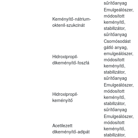
sűrítőanyag
Emulgeálószer,
módosított
Keményítő-nátrium-
keményítő,
oktenil-szukcinát
stabilizátor,
sűrítőanyag
Csomósodást
gátló anyag,
emulgeálószer,
Hidroxipropil-
módosított
dikeményítő-foszfá
keményítő,
stabilizátor,
sűrítőanyag
Emulgeálószer,
módosított
Hidroxipropil-
keményítő,
keményítő
stabilizátor,
sűrítőanyag
Emulgeálószer,
módosított
Acetilezett
keményítő,
dikeményítő-adipát
stabilizátor,