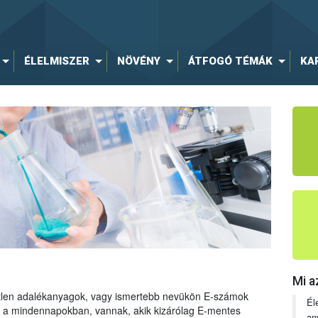
ÉLELMISZER
NÖVÉNY
ÁTFOGÓ TÉMÁK
KA
Mi a
tetlen adalékanyagok, vagy ismertebb nevükön E-számok
Él
ng a mindennapokban, vannak, akik kizárólag E-mentes
an