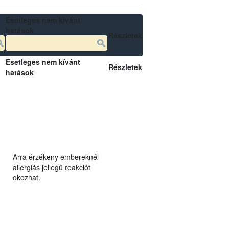
Esetleges nem kívánt
hatások
Részletek
Esetleges nem kívánt
Részletek
hatások
Arra érzékeny embereknél
allergiás jellegű reakciót
okozhat.