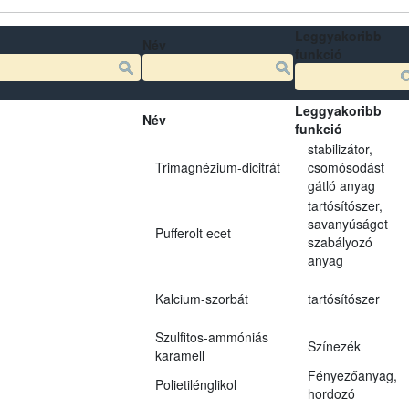
Leggyakoribb
Név
funkció
Leggyakoribb
Név
funkció
stabilizátor,
Trimagnézium-dicitrát
csomósodást
gátló anyag
tartósítószer,
savanyúságot
Pufferolt ecet
szabályozó
anyag
Kalcium-szorbát
tartósítószer
Szulfitos-ammóniás
Színezék
karamell
Fényezőanyag,
Polietilénglikol
hordozó