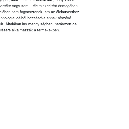
pértéke vagy sem – élelmiszerként önmagában
talában nem fogyasztanak, ám az élelmiszerhez
chnológiai célból hozzáadva annak részévé
lik. Általában kis mennyiségben, határozott cél
érésére alkalmazzák a termékekben.