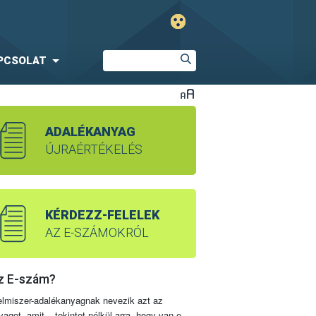
PCSOLAT
ADALÉKANYAG
ÚJRAÉRTÉKELÉS
KÉRDEZZ-FELELEK
AZ E-SZÁMOKRÓL
z E-szám?
elmiszer-adalékanyagnak nevezik azt az
yagot, amit – tekintet nélkül arra, hogy van-e