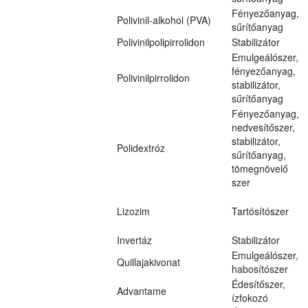
Fényezőanyag,
Polivinil-alkohol (PVA)
sűrítőanyag
Polivinilpolipirrolidon
Stabilizátor
Emulgeálószer,
fényezőanyag,
Polivinilpirrolidon
stabilizátor,
sűrítőanyag
Fényezőanyag,
nedvesítőszer,
stabilizátor,
Polidextróz
sűrítőanyag,
tömegnövelő
szer
Lizozim
Tartósítószer
Invertáz
Stabilizátor
Emulgeálószer,
Quillajakivonat
habosítószer
Édesítőszer,
Advantame
ízfokozó