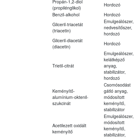
Propán-1,2-diol
Hordozó
(propilénglikol)
Benzil-alkohol
Hordozó
Emulgeálószer,
Gliceril-triacetát
nedvesítőszer,
(triacetin)
hordozó
Gliceril-diacetát
Hordozó
(diacetin)
Emulgeálószer,
kelátképző
Trietil-citrát
anyag,
stabilizátor,
hordozó
Csomósodást
Keményítő-
gátló anyag,
alumínium-oktenil-
módosított
szukcinát
keményítő,
stabilizátor
Emulgeálószer,
módosított
Acetilezett oxidált
keményítő,
keményítő
stabilizátor,