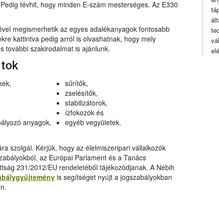
n. Pedig tévhit, hogy minden E-szám mesterséges. Az E330
tá
ál
gével megismerhetik az egyes adalékanyagok fontosabb
te
ekre kattintva pedig arról is olvashatnak, hogy mely
vá
 további szakirodalmat is ajánlunk.
el
rtok
kek,
sűrítők,
zselésítők,
stabilizátorok,
ízfokozók és
ályozó anyagok,
egyéb vegyületek.
a szolgál. Kérjük, hogy az élelmiszeripari vállalkozók
szabályokból, az Európai Parlament és a Tanács
ttság 231/2012/EU rendeletéből tájékozódjanak. A Nébih
abálygyűjtemény
is segítséget nyújt a jogszabályokban
n.