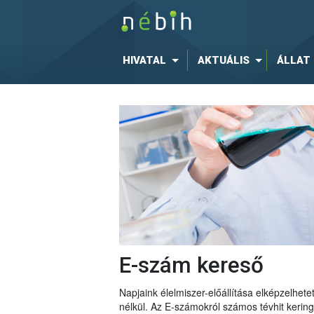
HIVATAL
AKTUÁLIS
ÁLLAT
E-szám kereső
Napjaink élelmiszer-előállítása elképzelhe
nélkül. Az E-számokról számos tévhit keri