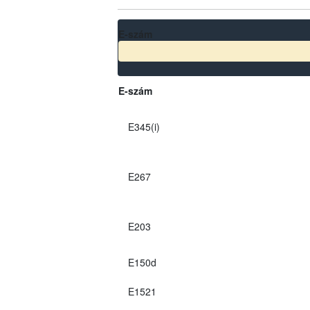
E-szám
E-szám
E345(i)
E267
E203
E150d
E1521