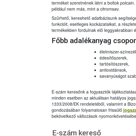
terméket szeretnének látni a boltok polcai
például nem más, mint a citromsav.
Szűrhető, kereshető adatbázisunk segítsé
funkcióit, esetleges kockázataikat, a részlet
termékekben fordulnak elő leggyakrabban és
Főbb adalékanyag csopo
élelmiszer-színezé
édesítőszerek,
tartósítószerek,
antioxidánsok,
savanyúságot szab
E-szám keresőnk a fogyasztók tájékoztatásár
minden esetben az aktuálisan hatályos jog
1333/2008/EK rendeletéből, valamint a Bizo
gondozásában folyamatosan frissülő
jogsz
bekövetkező változások nyomonkövetésébe
E-szám kereső