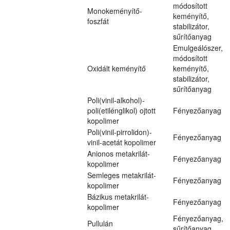
módosított
Monokeményítő-
keményítő,
foszfát
stabilizátor,
sűrítőanyag
Emulgeálószer,
módosított
Oxidált keményítő
keményítő,
stabilizátor,
sűrítőanyag
Poli(vinil-alkohol)-
poli(etilénglikol) ojtott
Fényezőanyag
kopolimer
Poli(vinil-pirrolidon)-
Fényezőanyag
vinil-acetát kopolimer
Anionos metakrilát-
Fényezőanyag
kopolimer
Semleges metakrilát-
Fényezőanyag
kopolimer
Bázikus metakrilát-
Fényezőanyag
kopolimer
Fényezőanyag,
Pullulán
sűrítőanyag