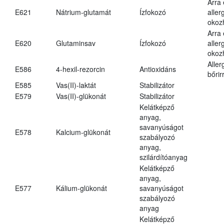
Arra
E621
Nátrium-glutamát
Ízfokozó
aller
okoz
Arra
E620
Glutaminsav
Ízfokozó
aller
okoz
Aller
E586
4-hexil-rezorcin
Antioxidáns
bőrir
E585
Vas(II)-laktát
Stabilizátor
E579
Vas(II)-glükonát
Stabilizátor
Kelátképző
anyag,
savanyúságot
E578
Kalcium-glükonát
szabályozó
anyag,
szilárdítóanyag
Kelátképző
anyag,
E577
Kálium-glükonát
savanyúságot
szabályozó
anyag
Kelátképző