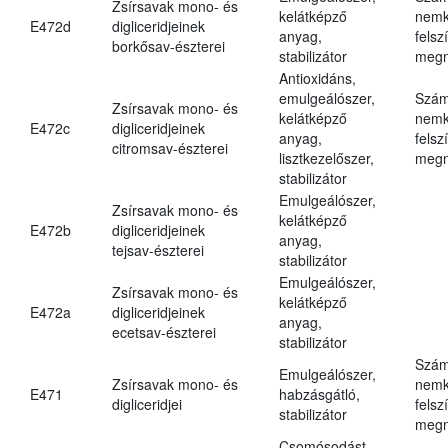
Zsírsavak mono- és
kelátképző
nemk
E472d
digliceridjeinek
anyag,
felsz
borkősav-észterei
stabilizátor
megn
Antioxidáns,
emulgeálószer,
Szám
Zsírsavak mono- és
kelátképző
nemk
E472c
digliceridjeinek
anyag,
felsz
citromsav-észterei
lisztkezelőszer,
megn
stabilizátor
Emulgeálószer,
Zsírsavak mono- és
kelátképző
E472b
digliceridjeinek
anyag,
tejsav-észterei
stabilizátor
Emulgeálószer,
Zsírsavak mono- és
kelátképző
E472a
digliceridjeinek
anyag,
ecetsav-észterei
stabilizátor
Szám
Emulgeálószer,
Zsírsavak mono- és
nemk
E471
habzásgátló,
digliceridjei
felsz
stabilizátor
megn
Csomósodást