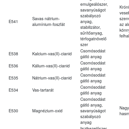
emulgeálószer,
Krón
savanyúságot
vese
szabályozó
Savas nátrium-
szen
E541
anyag,
alumínium-foszfát
az a
stabilizátor,
könn
sűrítőanyag,
felh
térfogatnövelő
szer
Csomósodást
E538
Kalcium-vas(II)-cianid
gátló anyag
Csomósodást
E536
Kálium-vas(II)-cianid
gátló anyag
Csomósodást
E535
Nátrium-vas(II)-cianid
gátló anyag
Csomósodást
E534
Vas-tartarát
gátló anyag
Csomósodást
gátló anyag,
Nagy
E530
Magnézium-oxid
savanyúságot
hasm
szabályozó
anyag
lisztkezelőszer,