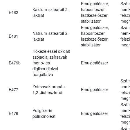
Emulgeálószer,
Szám
Kalcium-sztearoil-2-
habosítószer,
nemk
E482
laktilát
lisztkezelőszer,
felsz
stabilizátor
megn
Emulgeálószer,
Szám
Nátrium-sztearoil-2-
habosítószer,
nemk
E481
laktilát
lisztkezelőszer,
felsz
stabilizátor
megn
Hőkezeléssel oxidált
szójaolaj zsírsavak
E479b
mono- és
Emulgeálószer
digliceridjeivel
reagáltatva
Szám
Zsírsavak propán-
nemk
E477
Emulgeálószer
1,2-diol-észterei
felsz
megn
Szám
Poliglicerin-
nemk
E476
Emulgeálószer
poliricinoleát
felsz
megn
Szám