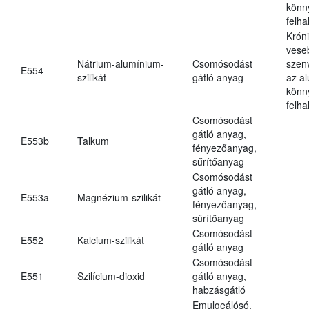
könn
felh
Krón
vese
Nátrium-alumínium-
Csomósodást
szen
E554
szilikát
gátló anyag
az a
könn
felh
Csomósodást
gátló anyag,
E553b
Talkum
fényezőanyag,
sűrítőanyag
Csomósodást
gátló anyag,
E553a
Magnézium-szilikát
fényezőanyag,
sűrítőanyag
Csomósodást
E552
Kalcium-szilikát
gátló anyag
Csomósodást
E551
Szilícium-dioxid
gátló anyag,
habzásgátló
Emulgeálósó,