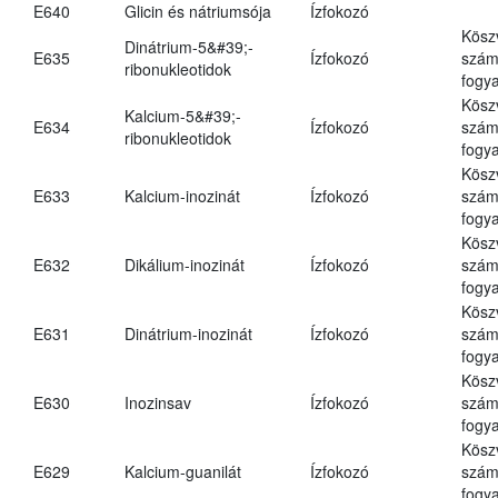
E640
Glicin és nátriumsója
Ízfokozó
Kösz
Dinátrium-5&#39;-
E635
Ízfokozó
számá
ribonukleotidok
fogya
Kösz
Kalcium-5&#39;-
E634
Ízfokozó
számá
ribonukleotidok
fogya
Kösz
E633
Kalcium-inozinát
Ízfokozó
számá
fogya
Kösz
E632
Dikálium-inozinát
Ízfokozó
számá
fogya
Kösz
E631
Dinátrium-inozinát
Ízfokozó
számá
fogya
Kösz
E630
Inozinsav
Ízfokozó
számá
fogya
Kösz
E629
Kalcium-guanilát
Ízfokozó
számá
fogya