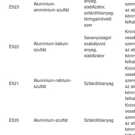
anyag,
Alumínium-
szen
E523
stabilizátor,
ammónium-szulfát
az a
szilárdítóanyag,
könn
térfogatnövelő
felh
szer
Krón
Savanyúságot
vese
Alumínium-kálium-
szabályozó
szen
E522
szulfát
anyag,
az a
stabilizátor
könn
felh
Krón
vese
Alumínium-nátrium-
szen
E521
Szilárdítóanyag
szulfát
az a
könn
felh
Krón
vese
szen
E520
Alumínium-szulfát
Szilárdítóanyag
az a
könn
felh