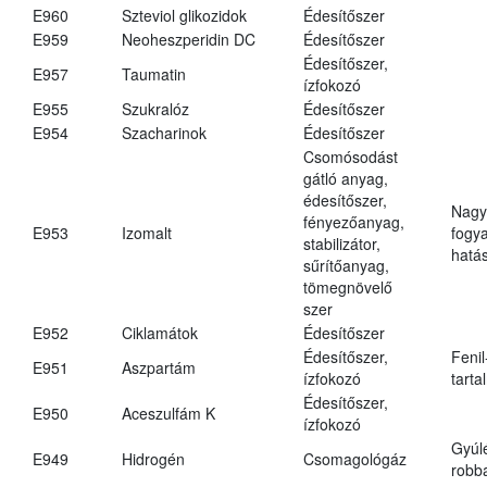
E960
Szteviol glikozidok
Édesítőszer
E959
Neoheszperidin DC
Édesítőszer
Édesítőszer,
E957
Taumatin
ízfokozó
E955
Szukralóz
Édesítőszer
E954
Szacharinok
Édesítőszer
Csomósodást
gátló anyag,
édesítőszer,
Nagy
fényezőanyag,
E953
Izomalt
fogy
stabilizátor,
hatá
sűrítőanyag,
tömegnövelő
szer
E952
Ciklamátok
Édesítőszer
Édesítőszer,
Fenil
E951
Aszpartám
ízfokozó
tarta
Édesítőszer,
E950
Aceszulfám K
ízfokozó
Gyúl
E949
Hidrogén
Csomagológáz
robba