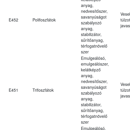
anyag,
nedvesítőszer,
Vese
savanyúságot
E452
Polifoszfátok
túlzo
szabályozó
javas
anyag,
stabilizátor,
sűrítőanyag,
térfogatnövelő
szer
Emulgeálósó,
emulgeálószer,
kelátképző
anyag,
nedvesítőszer,
Vese
savanyúságot
E451
Trifoszfátok
túlzo
szabályozó
javas
anyag,
stabilizátor,
sűrítőanyag,
térfogatnövelő
szer
Emulgeálósó,