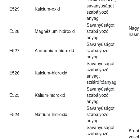
savanyúságot
E529
Kalcium-oxid
szabályozó
anyag
Savanyúságot
Nagy
E528
Magnézium-hidroxid
szabályozó
hasm
anyag
Savanyúságot
E527
Ammónium-hidroxid
szabályozó
anyag
Savanyúságot
szabályozó
E526
Kalcium-hidroxid
anyag,
szilárdítóanyag
Savanyúságot
E525
Kálium-hidroxid
szabályozó
anyag
Savanyúságot
E524
Nátrium-hidroxid
szabályozó
anyag
Savanyúságot
Krón
szabályozó
vese