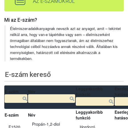
AZ E-SZÁMOKRÓL
Mi az E-szám?
Élelmiszer-adalékanyagnak nevezik azt az anyagot, amit – tekintet
nélkül arra, hogy van-e tápértéke vagy sem – élelmiszerként
önmagában általában nem fogyasztanak, ám az élelmiszerhez
technológiai célból hozzáadva annak részévé válik. Általában kis
mennyiségben, határozott cél elérésére alkalmazzák a
termékekben.
E-szám kereső
Leggyakoribb
Esetle
E-szám
Név
funkció
hatás
Leggyakoribb
Esetle
E-szám
Név
funkció
hatás
Propán-1,2-diol
E1520
Hordozó