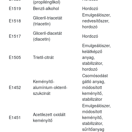
(propilénglikol)
E1519
Benzil-alkohol
Hordozó
Emulgeálószer,
Gliceril-triacetát
E1518
nedvesítőszer,
(triacetin)
hordozó
Gliceril-diacetát
E1517
Hordozó
(diacetin)
Emulgeálószer,
kelátképző
E1505
Trietil-citrát
anyag,
stabilizátor,
hordozó
Csomósodást
Keményítő-
gátló anyag,
E1452
alumínium-oktenil-
módosított
szukcinát
keményítő,
stabilizátor
Emulgeálószer,
módosított
Acetilezett oxidált
E1451
keményítő,
keményítő
stabilizátor,
sűrítőanyag