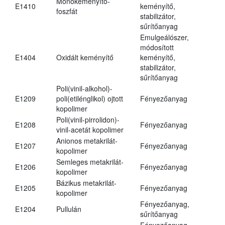
Monokeményítő-
E1410
keményítő,
foszfát
stabilizátor,
sűrítőanyag
Emulgeálószer,
módosított
E1404
Oxidált keményítő
keményítő,
stabilizátor,
sűrítőanyag
Poli(vinil-alkohol)-
E1209
poli(etilénglikol) ojtott
Fényezőanyag
kopolimer
Poli(vinil-pirrolidon)-
E1208
Fényezőanyag
vinil-acetát kopolimer
Anionos metakrilát-
E1207
Fényezőanyag
kopolimer
Semleges metakrilát-
E1206
Fényezőanyag
kopolimer
Bázikus metakrilát-
E1205
Fényezőanyag
kopolimer
Fényezőanyag,
E1204
Pullulán
sűrítőanyag
Fényezőanyag,