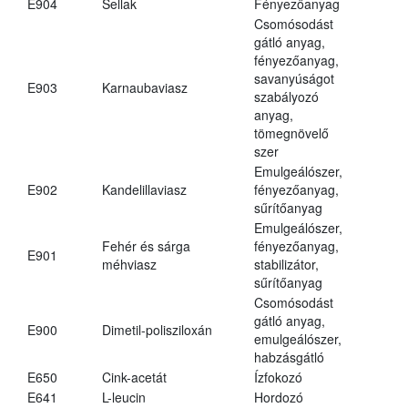
E904
Sellak
Fényezőanyag
Csomósodást
gátló anyag,
fényezőanyag,
savanyúságot
E903
Karnaubaviasz
szabályozó
anyag,
tömegnövelő
szer
Emulgeálószer,
E902
Kandelillaviasz
fényezőanyag,
sűrítőanyag
Emulgeálószer,
Fehér és sárga
fényezőanyag,
E901
méhviasz
stabilizátor,
sűrítőanyag
Csomósodást
gátló anyag,
E900
Dimetil-polisziloxán
emulgeálószer,
habzásgátló
E650
Cink-acetát
Ízfokozó
E641
L-leucin
Hordozó