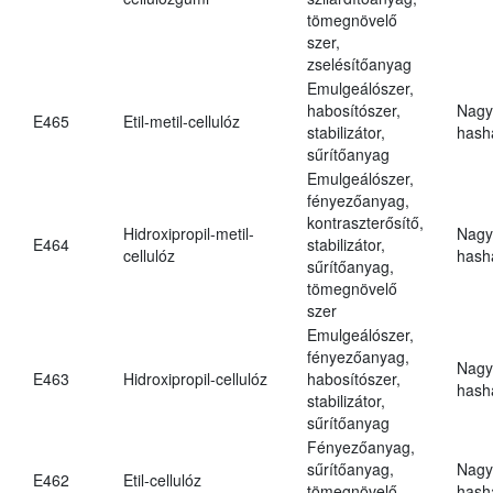
tömegnövelő
szer,
zselésítőanyag
Emulgeálószer,
habosítószer,
Nagy
E465
Etil-metil-cellulóz
stabilizátor,
hasha
sűrítőanyag
Emulgeálószer,
fényezőanyag,
kontraszterősítő,
Hidroxipropil-metil-
Nagy
E464
stabilizátor,
cellulóz
hasha
sűrítőanyag,
tömegnövelő
szer
Emulgeálószer,
fényezőanyag,
Nagy
E463
Hidroxipropil-cellulóz
habosítószer,
hasha
stabilizátor,
sűrítőanyag
Fényezőanyag,
sűrítőanyag,
Nagy
E462
Etil-cellulóz
tömegnövelő
hasha