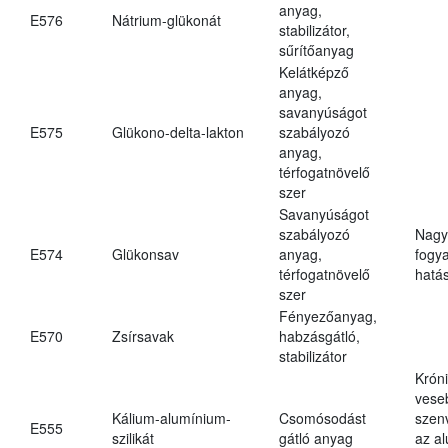
anyag,
E576
Nátrium-glükonát
stabilizátor,
sűrítőanyag
Kelátképző
anyag,
savanyúságot
E575
Glükono-delta-lakton
szabályozó
anyag,
térfogatnövelő
szer
Savanyúságot
szabályozó
Nagy
E574
Glükonsav
anyag,
fogy
térfogatnövelő
hatá
szer
Fényezőanyag,
E570
Zsírsavak
habzásgátló,
stabilizátor
Krón
vese
Kálium-alumínium-
Csomósodást
szen
E555
szilikát
gátló anyag
az a