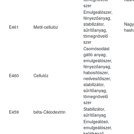
szer
Emulgeálószer,
fényezőanyag,
stabilizátor,
Nagy
E461
Metil-cellulóz
sűrítőanyag,
hasha
tömegnövelő
szer
Csomósodást
gátló anyag,
emulgeálószer,
fényezőanyag,
habosítószer,
E460
Cellulóz
nedvesítőszer,
stabilizátor,
sűrítőanyag,
tömegnövelő
szer
Stabilizátor,
E459
béta-Ciklodextrin
sűrítőanyag
Emulgeálósó,
emulgeálószer,
kelátképző