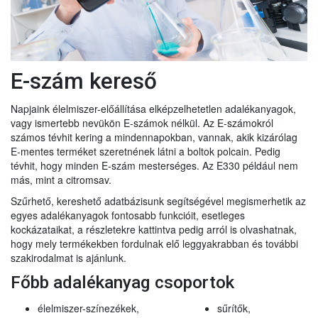
E-szám kereső
Napjaink élelmiszer-előállítása elképzelhetetlen adalékanyagok,
vagy ismertebb nevükön E-számok nélkül. Az E-számokról
számos tévhit kering a mindennapokban, vannak, akik kizárólag
E-mentes terméket szeretnének látni a boltok polcain. Pedig
tévhit, hogy minden E-szám mesterséges. Az E330 például nem
más, mint a citromsav.
Szűrhető, kereshető adatbázisunk segítségével megismerhetik az
egyes adalékanyagok fontosabb funkcióit, esetleges
kockázataikat, a részletekre kattintva pedig arról is olvashatnak,
hogy mely termékekben fordulnak elő leggyakrabban és további
szakirodalmat is ajánlunk.
Főbb adalékanyag csoportok
élelmiszer-színezékek,
sűrítők,