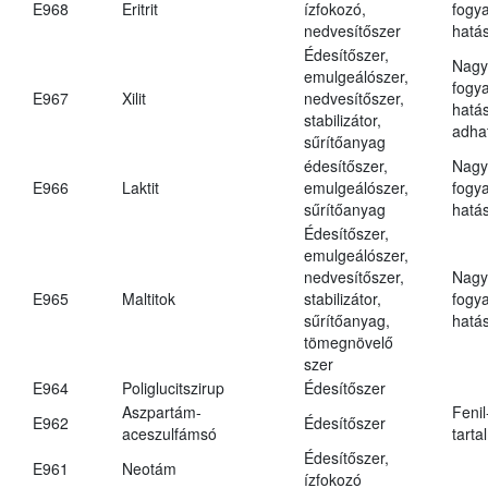
E968
Eritrit
ízfokozó,
fogy
nedvesítőszer
hatá
Édesítőszer,
Nagy
emulgeálószer,
fogy
E967
Xilit
nedvesítőszer,
hatá
stabilizátor,
adha
sűrítőanyag
édesítőszer,
Nagy
E966
Laktit
emulgeálószer,
fogy
sűrítőanyag
hatá
Édesítőszer,
emulgeálószer,
nedvesítőszer,
Nagy
E965
Maltitok
stabilizátor,
fogy
sűrítőanyag,
hatá
tömegnövelő
szer
E964
Poliglucitszirup
Édesítőszer
Aszpartám-
Fenil
E962
Édesítőszer
aceszulfámsó
tarta
Édesítőszer,
E961
Neotám
ízfokozó