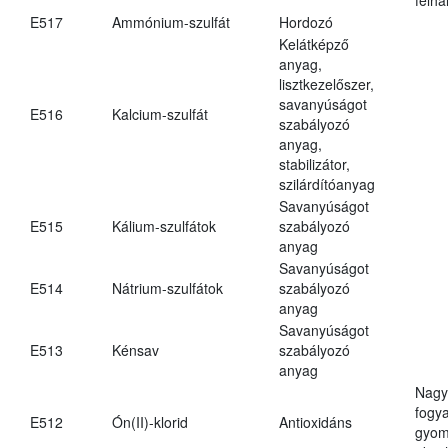
E517
Ammónium-szulfát
Hordozó
Kelátképző
anyag,
lisztkezelőszer,
savanyúságot
E516
Kalcium-szulfát
szabályozó
anyag,
stabilizátor,
szilárdítóanyag
Savanyúságot
E515
Kálium-szulfátok
szabályozó
anyag
Savanyúságot
E514
Nátrium-szulfátok
szabályozó
anyag
Savanyúságot
E513
Kénsav
szabályozó
anyag
Nagy
fogy
E512
Ón(II)-klorid
Antioxidáns
gyom