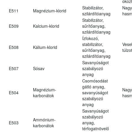
okoz
Stabilizátor,
Nagy
E511
Magnézium-klorid
szilárdítóanyag
hasm
Stabilizátor,
E509
Kalcium-klorid
sűrítőanyag,
szilárdítóanyag
Ízfokozó,
stabilizátor,
Vese
E508
Kálium-klorid
sűrítőanyag,
túlzo
szilárdítóanyag
Savanyúságot
E507
Sósav
szabályozó
anyag
Csomósodást
gátló anyag,
Magnézium-
Nagy
E504
savanyúságot
karbonátok
hasm
szabályozó
anyag
Savanyúságot
szabályozó
Ammónium-
E503
anyag,
karbonátok
térfogatnövelő