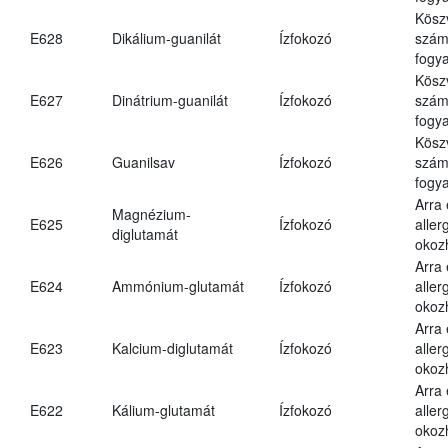
Kösz
E628
Dikálium-guanilát
Ízfokozó
számá
fogya
Kösz
E627
Dinátrium-guanilát
Ízfokozó
számá
fogya
Kösz
E626
Guanilsav
Ízfokozó
számá
fogya
Arra
Magnézium-
E625
Ízfokozó
aller
diglutamát
okoz
Arra
E624
Ammónium-glutamát
Ízfokozó
aller
okoz
Arra
E623
Kalcium-diglutamát
Ízfokozó
aller
okoz
Arra
E622
Kálium-glutamát
Ízfokozó
aller
okoz