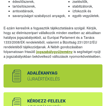
édesítőszerek,
zselésítők,
tartósítószerek,
stabilizátorok,
antioxidánsok,
ízfokozók és
savanyúságot szabályozó anyagok,
egyéb vegyületek.
E-szám keresőnk a fogyasztók tájékoztatására szolgál. Kérjük,
hogy az élelmiszeripari vállalkozók minden esetben az aktuálisan
hatályos jogszabályokból, az Európai Parlament és a Tanács
1333/2008/EK rendeletéből, valamint a Bizottság 231/2012/EU
rendeletéből tájékozódjanak. A Nébih gondozásában
folyamatosan frissülő
jogszabálygyűjtemény
is segítséget nyújt
a jogszabályokban bekövetkező változások nyomonkövetésében.
ADALÉKANYAG
ÚJRAÉRTÉKELÉS
KÉRDEZZ-FELELEK