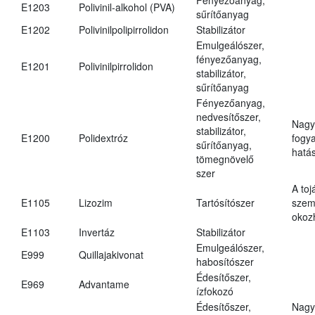
E1203
Polivinil-alkohol (PVA)
sűrítőanyag
E1202
Polivinilpolipirrolidon
Stabilizátor
Emulgeálószer,
fényezőanyag,
E1201
Polivinilpirrolidon
stabilizátor,
sűrítőanyag
Fényezőanyag,
nedvesítőszer,
Nagy
stabilizátor,
E1200
Polidextróz
fogy
sűrítőanyag,
hatá
tömegnövelő
szer
A toj
E1105
Lizozim
Tartósítószer
szem
okoz
E1103
Invertáz
Stabilizátor
Emulgeálószer,
E999
Quillajakivonat
habosítószer
Édesítőszer,
E969
Advantame
ízfokozó
Édesítőszer,
Nagy