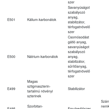
szer
Savanyúságot
szabályozó
anyag,
E501
Kálium-karbonátok
stabilizátor,
térfogatnövelő
szer
Csomósodást
gátló anyag,
savanyúságot
szabályozó
E500
Nátrium-karbonátok
anyag,
stabilizátor,
sűrítőanyag,
térfogatnövelő
szer
Magas
sztigmaszterin-
E499
Stabilizátor
tartalmú növényi
szterinek
Szám
Szorbitan-
nemk
E495
Emulgeálószer