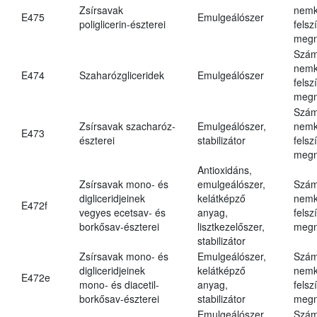
Zsírsavak
nemk
E475
Emulgeálószer
poliglicerin-észterei
felsz
megn
Szám
nemk
E474
Szaharózgliceridek
Emulgeálószer
felsz
megn
Szám
Zsírsavak szacharóz-
Emulgeálószer,
nemk
E473
észterei
stabilizátor
felsz
megn
Antioxidáns,
Zsírsavak mono- és
emulgeálószer,
Szám
digliceridjeinek
kelátképző
nemk
E472f
vegyes ecetsav- és
anyag,
felsz
borkősav-észterei
lisztkezelőszer,
megn
stabilizátor
Zsírsavak mono- és
Emulgeálószer,
Szám
digliceridjeinek
kelátképző
nemk
E472e
mono- és diacetil-
anyag,
felsz
borkősav-észterei
stabilizátor
megn
Emulgeálószer,
Szám