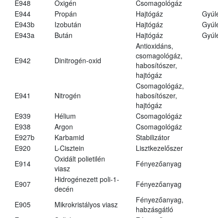
E948
Oxigén
Csomagológáz
E944
Propán
Hajtógáz
Gyúl
E943b
Izobután
Hajtógáz
Gyúl
E943a
Bután
Hajtógáz
Gyúl
Antioxidáns,
csomagológáz,
E942
Dinitrogén-oxid
habosítószer,
hajtógáz
Csomagológáz,
E941
Nitrogén
habosítószer,
hajtógáz
E939
Hélium
Csomagológáz
E938
Argon
Csomagológáz
E927b
Karbamid
Stabilizátor
E920
L-Cisztein
Lisztkezelőszer
Oxidált polietilén
E914
Fényezőanyag
viasz
Hidrogénezett poli-1-
E907
Fényezőanyag
decén
Fényezőanyag,
E905
Mikrokristályos viasz
habzásgátló