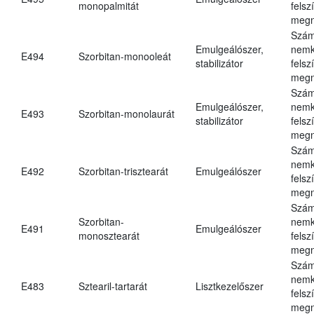
monopalmitát
felsz
megn
Szám
Emulgeálószer,
nemk
E494
Szorbitan-monooleát
stabilizátor
felsz
megn
Szám
Emulgeálószer,
nemk
E493
Szorbitan-monolaurát
stabilizátor
felsz
megn
Szám
nemk
E492
Szorbitan-trisztearát
Emulgeálószer
felsz
megn
Szám
Szorbitan-
nemk
E491
Emulgeálószer
monosztearát
felsz
megn
Szám
nemk
E483
Sztearil-tartarát
Lisztkezelőszer
felsz
megn