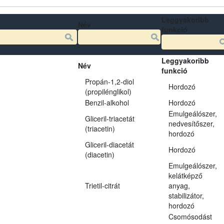
Leggyakoribb
Név
funkció
Leggyakoribb
Név
funkció
Propán-1,2-diol
Hordozó
(propilénglikol)
Benzil-alkohol
Hordozó
Emulgeálószer,
Gliceril-triacetát
nedvesítőszer,
(triacetin)
hordozó
Gliceril-diacetát
Hordozó
(diacetin)
Emulgeálószer,
kelátképző
Trietil-citrát
anyag,
stabilizátor,
hordozó
Csomósodást