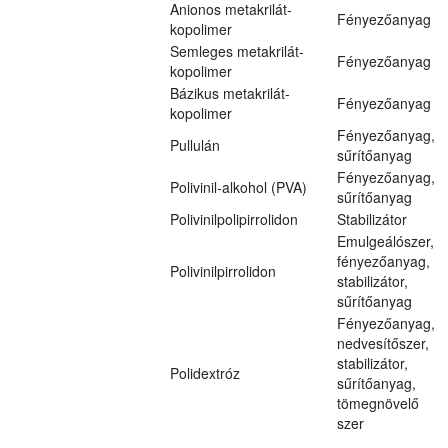
Anionos metakrilát-
Fényezőanyag
kopolimer
Semleges metakrilát-
Fényezőanyag
kopolimer
Bázikus metakrilát-
Fényezőanyag
kopolimer
Fényezőanyag,
Pullulán
sűrítőanyag
Fényezőanyag,
Polivinil-alkohol (PVA)
sűrítőanyag
Polivinilpolipirrolidon
Stabilizátor
Emulgeálószer,
fényezőanyag,
Polivinilpirrolidon
stabilizátor,
sűrítőanyag
Fényezőanyag,
nedvesítőszer,
stabilizátor,
Polidextróz
sűrítőanyag,
tömegnövelő
szer