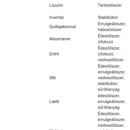
Lizozim
Tartósítószer
Invertáz
Stabilizátor
Emulgeálószer,
Quillajakivonat
habosítószer
Édesítőszer,
Advantame
ízfokozó
Édesítőszer,
Eritrit
ízfokozó,
nedvesítőszer
Édesítőszer,
emulgeálószer,
Xilit
nedvesítőszer,
stabilizátor,
sűrítőanyag
édesítőszer,
Laktit
emulgeálószer,
sűrítőanyag
Édesítőszer,
emulgeálószer,
nedvesítőszer,