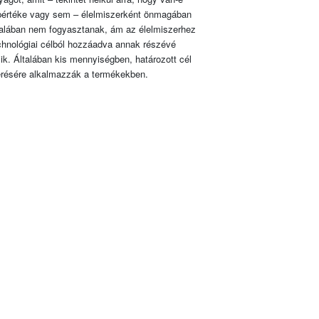
pértéke vagy sem – élelmiszerként önmagában
talában nem fogyasztanak, ám az élelmiszerhez
chnológiai célból hozzáadva annak részévé
lik. Általában kis mennyiségben, határozott cél
érésére alkalmazzák a termékekben.