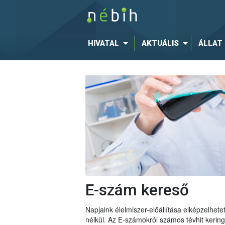
HIVATAL
AKTUÁLIS
ÁLLAT
E-szám kereső
Napjaink élelmiszer-előállítása elképzelhe
nélkül. Az E-számokról számos tévhit keri