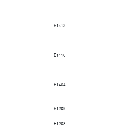
E1412
E1410
E1404
E1209
E1208