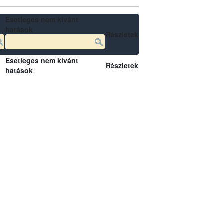
Esetleges nem kívánt
hatások
Részletek
Esetleges nem kívánt
Részletek
hatások