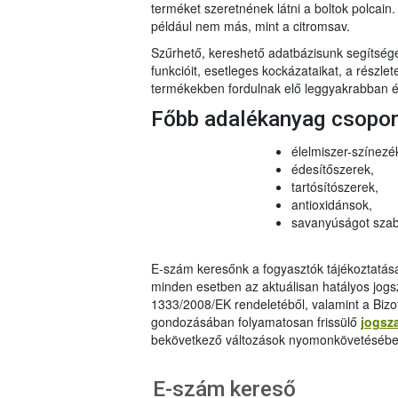
terméket szeretnének látni a boltok polcai
például nem más, mint a citromsav.
Szűrhető, kereshető adatbázisunk segítsé
funkcióit, esetleges kockázataikat, a részlet
termékekben fordulnak elő leggyakrabban és
Főbb adalékanyag csopo
élelmiszer-színezé
édesítőszerek,
tartósítószerek,
antioxidánsok,
savanyúságot szab
E-szám keresőnk a fogyasztók tájékoztatásár
minden esetben az aktuálisan hatályos jog
1333/2008/EK rendeletéből, valamint a Bizo
gondozásában folyamatosan frissülő
jogsz
bekövetkező változások nyomonkövetésébe
E-szám kereső