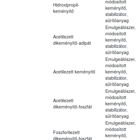
módosított
Hidroxipropil-
keményítő,
keményítő
stabilizátor,
sűrítőanyag
Emulgeálószer,
módosított
Acetilezett
keményítő,
dikeményítő-adipát
stabilizátor,
sűrítőanyag
Emulgeálószer,
módosított
Acetilezett keményítő
keményítő,
stabilizátor,
sűrítőanyag
Emulgeálószer,
módosított
Acetilezett
keményítő,
dikeményítő-foszfát
stabilizátor,
sűrítőanyag
Emulgeálószer,
módosított
Foszforilezett
keményítő,
dikeményítő-foszfát