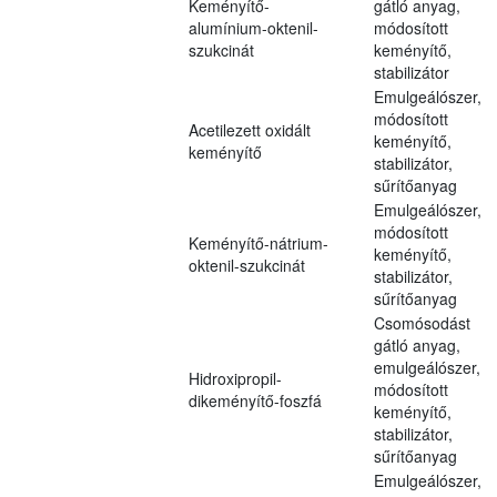
Keményítő-
gátló anyag,
alumínium-oktenil-
módosított
szukcinát
keményítő,
stabilizátor
Emulgeálószer,
módosított
Acetilezett oxidált
keményítő,
keményítő
stabilizátor,
sűrítőanyag
Emulgeálószer,
módosított
Keményítő-nátrium-
keményítő,
oktenil-szukcinát
stabilizátor,
sűrítőanyag
Csomósodást
gátló anyag,
emulgeálószer,
Hidroxipropil-
módosított
dikeményítő-foszfá
keményítő,
stabilizátor,
sűrítőanyag
Emulgeálószer,