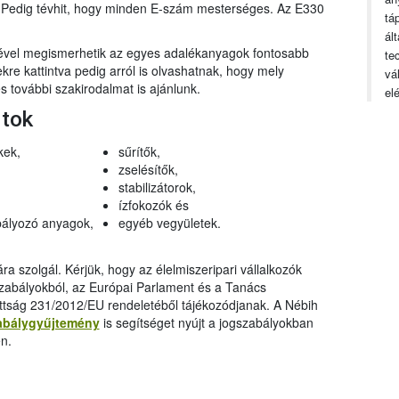
n. Pedig tévhit, hogy minden E-szám mesterséges. Az E330
tá
ál
gével megismerhetik az egyes adalékanyagok fontosabb
te
ekre kattintva pedig arról is olvashatnak, hogy mely
vá
 további szakirodalmat is ajánlunk.
el
rtok
kek,
sűrítők,
zselésítők,
stabilizátorok,
ízfokozók és
ályozó anyagok,
egyéb vegyületek.
a szolgál. Kérjük, hogy az élelmiszeripari vállalkozók
szabályokból, az Európai Parlament és a Tanács
ttság 231/2012/EU rendeletéből tájékozódjanak. A Nébih
abálygyűjtemény
is segítséget nyújt a jogszabályokban
n.