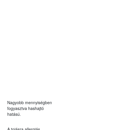
Nagyobb mennyiségben
fogyasztva hashajtó
hatású.
A tojásra allergiás