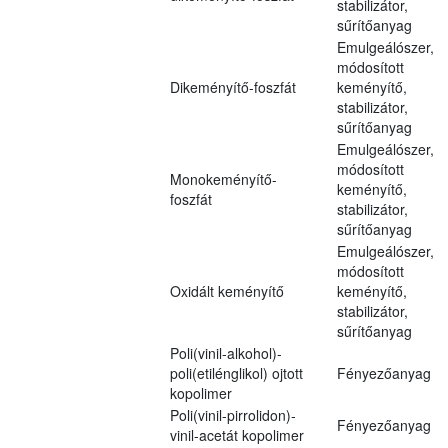
stabilizátor,
sűrítőanyag
Emulgeálószer,
módosított
Dikeményítő-foszfát
keményítő,
stabilizátor,
sűrítőanyag
Emulgeálószer,
módosított
Monokeményítő-
keményítő,
foszfát
stabilizátor,
sűrítőanyag
Emulgeálószer,
módosított
Oxidált keményítő
keményítő,
stabilizátor,
sűrítőanyag
Poli(vinil-alkohol)-
poli(etilénglikol) ojtott
Fényezőanyag
kopolimer
Poli(vinil-pirrolidon)-
Fényezőanyag
vinil-acetát kopolimer