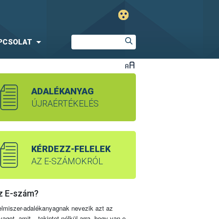
PCSOLAT
ADALÉKANYAG
ÚJRAÉRTÉKELÉS
KÉRDEZZ-FELELEK
AZ E-SZÁMOKRÓL
z E-szám?
elmiszer-adalékanyagnak nevezik azt az
yagot, amit – tekintet nélkül arra, hogy van-e