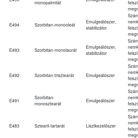
monopalmitát
felsz
megn
Szám
Emulgeálószer,
nemk
E494
Szorbitan-monooleát
stabilizátor
felsz
megn
Szám
Emulgeálószer,
nemk
E493
Szorbitan-monolaurát
stabilizátor
felsz
megn
Szám
nemk
E492
Szorbitan-trisztearát
Emulgeálószer
felsz
megn
Szám
Szorbitan-
nemk
E491
Emulgeálószer
monosztearát
felsz
megn
Szám
nemk
E483
Sztearil-tartarát
Lisztkezelőszer
felsz
megn