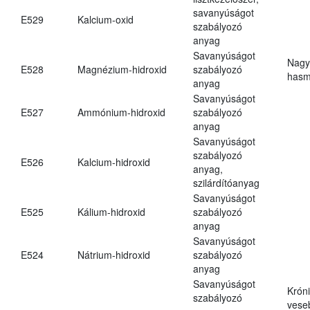
savanyúságot
E529
Kalcium-oxid
szabályozó
anyag
Savanyúságot
Nagy
E528
Magnézium-hidroxid
szabályozó
hasm
anyag
Savanyúságot
E527
Ammónium-hidroxid
szabályozó
anyag
Savanyúságot
szabályozó
E526
Kalcium-hidroxid
anyag,
szilárdítóanyag
Savanyúságot
E525
Kálium-hidroxid
szabályozó
anyag
Savanyúságot
E524
Nátrium-hidroxid
szabályozó
anyag
Savanyúságot
Krón
szabályozó
vese