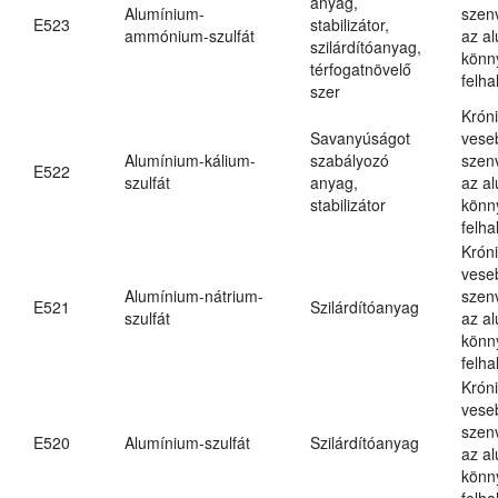
anyag,
Alumínium-
szen
E523
stabilizátor,
ammónium-szulfát
az a
szilárdítóanyag,
könn
térfogatnövelő
felh
szer
Krón
Savanyúságot
vese
Alumínium-kálium-
szabályozó
szen
E522
szulfát
anyag,
az a
stabilizátor
könn
felh
Krón
vese
Alumínium-nátrium-
szen
E521
Szilárdítóanyag
szulfát
az a
könn
felh
Krón
vese
szen
E520
Alumínium-szulfát
Szilárdítóanyag
az a
könn
felh