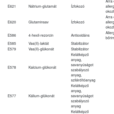
Arra
E621
Nátrium-glutamát
Ízfokozó
aller
okoz
Arra
E620
Glutaminsav
Ízfokozó
aller
okoz
Aller
E586
4-hexil-rezorcin
Antioxidáns
bőrir
E585
Vas(II)-laktát
Stabilizátor
E579
Vas(II)-glükonát
Stabilizátor
Kelátképző
anyag,
savanyúságot
E578
Kalcium-glükonát
szabályozó
anyag,
szilárdítóanyag
Kelátképző
anyag,
E577
Kálium-glükonát
savanyúságot
szabályozó
anyag
Kelátképző