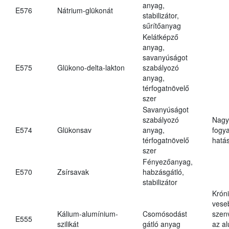
anyag,
E576
Nátrium-glükonát
stabilizátor,
sűrítőanyag
Kelátképző
anyag,
savanyúságot
E575
Glükono-delta-lakton
szabályozó
anyag,
térfogatnövelő
szer
Savanyúságot
szabályozó
Nagy
E574
Glükonsav
anyag,
fogy
térfogatnövelő
hatá
szer
Fényezőanyag,
E570
Zsírsavak
habzásgátló,
stabilizátor
Krón
vese
Kálium-alumínium-
Csomósodást
szen
E555
szilikát
gátló anyag
az a