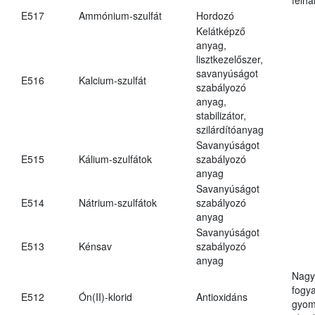
E517
Ammónium-szulfát
Hordozó
Kelátképző
anyag,
lisztkezelőszer,
savanyúságot
E516
Kalcium-szulfát
szabályozó
anyag,
stabilizátor,
szilárdítóanyag
Savanyúságot
E515
Kálium-szulfátok
szabályozó
anyag
Savanyúságot
E514
Nátrium-szulfátok
szabályozó
anyag
Savanyúságot
E513
Kénsav
szabályozó
anyag
Nagy
fogy
E512
Ón(II)-klorid
Antioxidáns
gyom