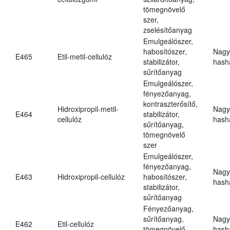
tömegnövelő
szer,
zselésítőanyag
Emulgeálószer,
habosítószer,
Nagy
E465
Etil-metil-cellulóz
stabilizátor,
hasha
sűrítőanyag
Emulgeálószer,
fényezőanyag,
kontraszterősítő,
Hidroxipropil-metil-
Nagy
E464
stabilizátor,
cellulóz
hasha
sűrítőanyag,
tömegnövelő
szer
Emulgeálószer,
fényezőanyag,
Nagy
E463
Hidroxipropil-cellulóz
habosítószer,
hasha
stabilizátor,
sűrítőanyag
Fényezőanyag,
sűrítőanyag,
Nagy
E462
Etil-cellulóz
tömegnövelő
hasha