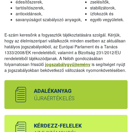
édesítőszerek,
zselésítők,
tartósítószerek,
stabilizátorok,
antioxidánsok,
ízfokozók és
savanyúságot szabályozó anyagok,
egyéb vegyületek.
E-szám keresőnk a fogyasztók tájékoztatására szolgál. Kérjük,
hogy az élelmiszeripari vállalkozók minden esetben az aktuálisan
hatályos jogszabályokból, az Európai Parlament és a Tanács
1333/2008/EK rendeletéből, valamint a Bizottság 231/2012/EU
rendeletéből tájékozódjanak. A Nébih gondozásában
folyamatosan frissülő
jogszabálygyűjtemény
is segítséget nyújt
a jogszabályokban bekövetkező változások nyomonkövetésében.
ADALÉKANYAG
ÚJRAÉRTÉKELÉS
KÉRDEZZ-FELELEK