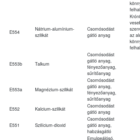
könn
felh
Krón
vese
Nátrium-alumínium-
Csomósodást
szen
E554
szilikát
gátló anyag
az a
könn
felh
Csomósodást
gátló anyag,
E553b
Talkum
fényezőanyag,
sűrítőanyag
Csomósodást
gátló anyag,
E553a
Magnézium-szilikát
fényezőanyag,
sűrítőanyag
Csomósodást
E552
Kalcium-szilikát
gátló anyag
Csomósodást
E551
Szilícium-dioxid
gátló anyag,
habzásgátló
Emulgeálósó,