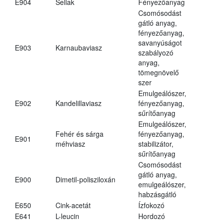
E904
Sellak
Fényezőanyag
Csomósodást
gátló anyag,
fényezőanyag,
savanyúságot
E903
Karnaubaviasz
szabályozó
anyag,
tömegnövelő
szer
Emulgeálószer,
E902
Kandelillaviasz
fényezőanyag,
sűrítőanyag
Emulgeálószer,
Fehér és sárga
fényezőanyag,
E901
méhviasz
stabilizátor,
sűrítőanyag
Csomósodást
gátló anyag,
E900
Dimetil-polisziloxán
emulgeálószer,
habzásgátló
E650
Cink-acetát
Ízfokozó
E641
L-leucin
Hordozó