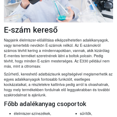
E-szám kereső
Napjaink élelmiszer-előállítása elképzelhetetlen adalékanyagok,
vagy ismertebb nevükön E-számok nélkül. Az E-számokról
számos tévhit kering a mindennapokban, vannak, akik kizárólag
E-mentes terméket szeretnének látni a boltok polcain. Pedig
tévhit, hogy minden E-szám mesterséges. Az E330 például nem
más, mint a citromsav.
Szűrhető, kereshető adatbázisunk segítségével megismerhetik az
egyes adalékanyagok fontosabb funkcióit, esetleges
kockázataikat, a részletekre kattintva pedig arról is olvashatnak,
hogy mely termékekben fordulnak elő leggyakrabban és további
szakirodalmat is ajánlunk.
Főbb adalékanyag csoportok
élelmiszer-színezékek,
sűrítők,