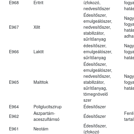
E968
Eritrit
ízfokozó,
fogy
nedvesítőszer
hatá
Édesítőszer,
Nagy
emulgeálószer,
fogy
E967
Xilit
nedvesítőszer,
hatá
stabilizátor,
adha
sűrítőanyag
édesítőszer,
Nagy
E966
Laktit
emulgeálószer,
fogy
sűrítőanyag
hatá
Édesítőszer,
emulgeálószer,
nedvesítőszer,
Nagy
E965
Maltitok
stabilizátor,
fogy
sűrítőanyag,
hatá
tömegnövelő
szer
E964
Poliglucitszirup
Édesítőszer
Aszpartám-
Fenil
E962
Édesítőszer
aceszulfámsó
tarta
Édesítőszer,
E961
Neotám
ízfokozó