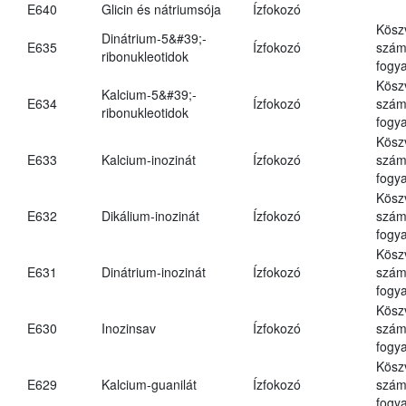
E640
Glicin és nátriumsója
Ízfokozó
Kösz
Dinátrium-5&#39;-
E635
Ízfokozó
számá
ribonukleotidok
fogya
Kösz
Kalcium-5&#39;-
E634
Ízfokozó
számá
ribonukleotidok
fogya
Kösz
E633
Kalcium-inozinát
Ízfokozó
számá
fogya
Kösz
E632
Dikálium-inozinát
Ízfokozó
számá
fogya
Kösz
E631
Dinátrium-inozinát
Ízfokozó
számá
fogya
Kösz
E630
Inozinsav
Ízfokozó
számá
fogya
Kösz
E629
Kalcium-guanilát
Ízfokozó
számá
fogya