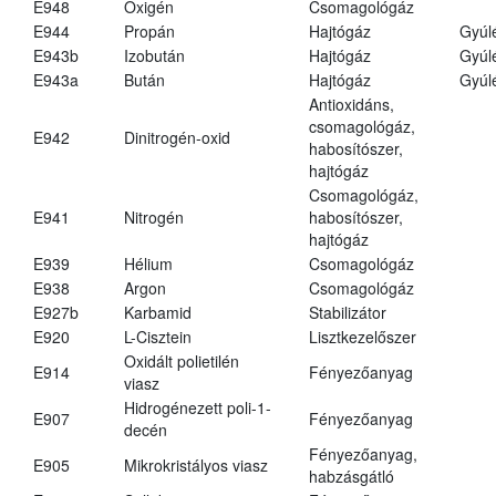
E948
Oxigén
Csomagológáz
E944
Propán
Hajtógáz
Gyúl
E943b
Izobután
Hajtógáz
Gyúl
E943a
Bután
Hajtógáz
Gyúl
Antioxidáns,
csomagológáz,
E942
Dinitrogén-oxid
habosítószer,
hajtógáz
Csomagológáz,
E941
Nitrogén
habosítószer,
hajtógáz
E939
Hélium
Csomagológáz
E938
Argon
Csomagológáz
E927b
Karbamid
Stabilizátor
E920
L-Cisztein
Lisztkezelőszer
Oxidált polietilén
E914
Fényezőanyag
viasz
Hidrogénezett poli-1-
E907
Fényezőanyag
decén
Fényezőanyag,
E905
Mikrokristályos viasz
habzásgátló