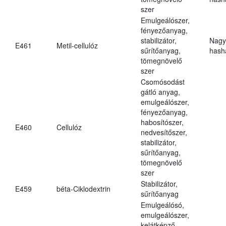
szer
Emulgeálószer,
fényezőanyag,
stabilizátor,
Nagy
E461
Metil-cellulóz
sűrítőanyag,
hasha
tömegnövelő
szer
Csomósodást
gátló anyag,
emulgeálószer,
fényezőanyag,
habosítószer,
E460
Cellulóz
nedvesítőszer,
stabilizátor,
sűrítőanyag,
tömegnövelő
szer
Stabilizátor,
E459
béta-Ciklodextrin
sűrítőanyag
Emulgeálósó,
emulgeálószer,
kelátképző