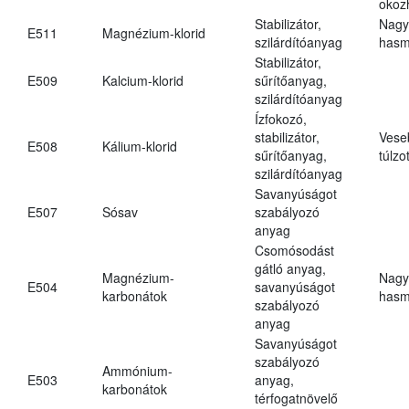
okoz
Stabilizátor,
Nagy
E511
Magnézium-klorid
szilárdítóanyag
hasm
Stabilizátor,
E509
Kalcium-klorid
sűrítőanyag,
szilárdítóanyag
Ízfokozó,
stabilizátor,
Vese
E508
Kálium-klorid
sűrítőanyag,
túlzo
szilárdítóanyag
Savanyúságot
E507
Sósav
szabályozó
anyag
Csomósodást
gátló anyag,
Magnézium-
Nagy
E504
savanyúságot
karbonátok
hasm
szabályozó
anyag
Savanyúságot
szabályozó
Ammónium-
E503
anyag,
karbonátok
térfogatnövelő