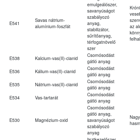
emulgeálószer,
Krón
savanyúságot
vese
szabályozó
Savas nátrium-
szen
E541
anyag,
alumínium-foszfát
az a
stabilizátor,
könn
sűrítőanyag,
felh
térfogatnövelő
szer
Csomósodást
E538
Kalcium-vas(II)-cianid
gátló anyag
Csomósodást
E536
Kálium-vas(II)-cianid
gátló anyag
Csomósodást
E535
Nátrium-vas(II)-cianid
gátló anyag
Csomósodást
E534
Vas-tartarát
gátló anyag
Csomósodást
gátló anyag,
Nagy
E530
Magnézium-oxid
savanyúságot
hasm
szabályozó
anyag
lisztkezelőszer,