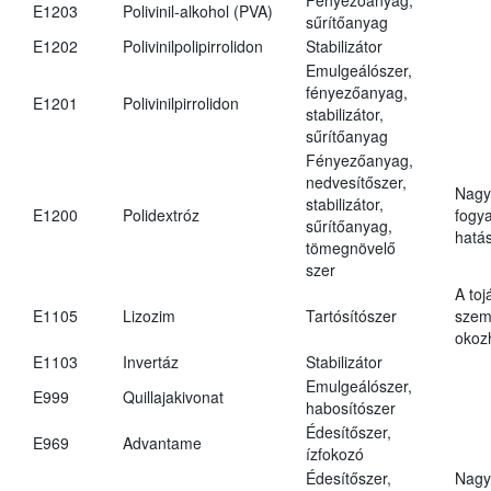
E1203
Polivinil-alkohol (PVA)
sűrítőanyag
E1202
Polivinilpolipirrolidon
Stabilizátor
Emulgeálószer,
fényezőanyag,
E1201
Polivinilpirrolidon
stabilizátor,
sűrítőanyag
Fényezőanyag,
nedvesítőszer,
Nagy
stabilizátor,
E1200
Polidextróz
fogy
sűrítőanyag,
hatá
tömegnövelő
szer
A toj
E1105
Lizozim
Tartósítószer
szem
okoz
E1103
Invertáz
Stabilizátor
Emulgeálószer,
E999
Quillajakivonat
habosítószer
Édesítőszer,
E969
Advantame
ízfokozó
Édesítőszer,
Nagy