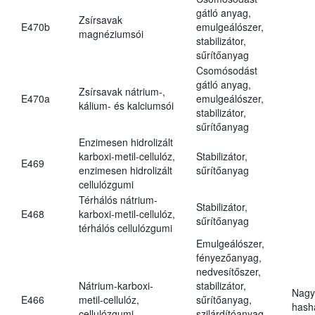
gátló anyag,
Zsírsavak
E470b
emulgeálószer,
magnéziumsói
stabilizátor,
sűrítőanyag
Csomósodást
gátló anyag,
Zsírsavak nátrium-,
E470a
emulgeálószer,
kálium- és kalciumsói
stabilizátor,
sűrítőanyag
Enzimesen hidrolizált
karboxi-metil-cellulóz,
Stabilizátor,
E469
enzimesen hidrolizált
sűrítőanyag
cellulózgumi
Térhálós nátrium-
Stabilizátor,
E468
karboxi-metil-cellulóz,
sűrítőanyag
térhálós cellulózgumi
Emulgeálószer,
fényezőanyag,
nedvesítőszer,
Nátrium-karboxi-
stabilizátor,
Nagy
E466
metil-cellulóz,
sűrítőanyag,
hasha
cellulózgumi
szilárdítóanyag,