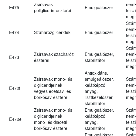
Zsírsavak
nemk
E475
Emulgeálószer
poliglicerin-észterei
felsz
megn
Szám
nemk
E474
Szaharózgliceridek
Emulgeálószer
felsz
megn
Szám
Zsírsavak szacharóz-
Emulgeálószer,
nemk
E473
észterei
stabilizátor
felsz
megn
Antioxidáns,
Zsírsavak mono- és
emulgeálószer,
Szám
digliceridjeinek
kelátképző
nemk
E472f
vegyes ecetsav- és
anyag,
felsz
borkősav-észterei
lisztkezelőszer,
megn
stabilizátor
Zsírsavak mono- és
Emulgeálószer,
Szám
digliceridjeinek
kelátképző
nemk
E472e
mono- és diacetil-
anyag,
felsz
borkősav-észterei
stabilizátor
megn
Emulgeálószer,
Szám