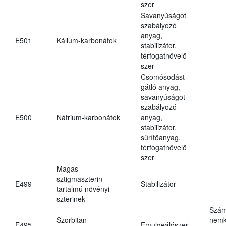
szer
Savanyúságot
szabályozó
anyag,
E501
Kálium-karbonátok
stabilizátor,
térfogatnövelő
szer
Csomósodást
gátló anyag,
savanyúságot
szabályozó
E500
Nátrium-karbonátok
anyag,
stabilizátor,
sűrítőanyag,
térfogatnövelő
szer
Magas
sztigmaszterin-
E499
Stabilizátor
tartalmú növényi
szterinek
Szám
Szorbitan-
nemk
E495
Emulgeálószer