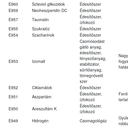
E960
Szteviol glikozidok
Édesítőszer
E959
Neoheszperidin DC
Édesítőszer
Édesítőszer,
E957
Taumatin
ízfokozó
E955
Szukralóz
Édesítőszer
E954
Szacharinok
Édesítőszer
Csomósodást
gátló anyag,
édesítőszer,
Nagy
fényezőanyag,
E953
Izomalt
fogy
stabilizátor,
hatá
sűrítőanyag,
tömegnövelő
szer
E952
Ciklamátok
Édesítőszer
Édesítőszer,
Fenil
E951
Aszpartám
ízfokozó
tarta
Édesítőszer,
E950
Aceszulfám K
ízfokozó
Gyúl
E949
Hidrogén
Csomagológáz
robba