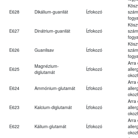
Kösz
E628
Dikálium-guanilát
Ízfokozó
számá
fogya
Kösz
E627
Dinátrium-guanilát
Ízfokozó
számá
fogya
Kösz
E626
Guanilsav
Ízfokozó
számá
fogya
Arra
Magnézium-
E625
Ízfokozó
aller
diglutamát
okoz
Arra
E624
Ammónium-glutamát
Ízfokozó
aller
okoz
Arra
E623
Kalcium-diglutamát
Ízfokozó
aller
okoz
Arra
E622
Kálium-glutamát
Ízfokozó
aller
okoz