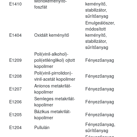
Monokeményítő-
E1410
keményítő,
foszfát
stabilizátor,
sűrítőanyag
Emulgeálószer,
módosított
E1404
Oxidált keményítő
keményítő,
stabilizátor,
sűrítőanyag
Poli(vinil-alkohol)-
E1209
poli(etilénglikol) ojtott
Fényezőanyag
kopolimer
Poli(vinil-pirrolidon)-
E1208
Fényezőanyag
vinil-acetát kopolimer
Anionos metakrilát-
E1207
Fényezőanyag
kopolimer
Semleges metakrilát-
E1206
Fényezőanyag
kopolimer
Bázikus metakrilát-
E1205
Fényezőanyag
kopolimer
Fényezőanyag,
E1204
Pullulán
sűrítőanyag
Fényezőanyag,