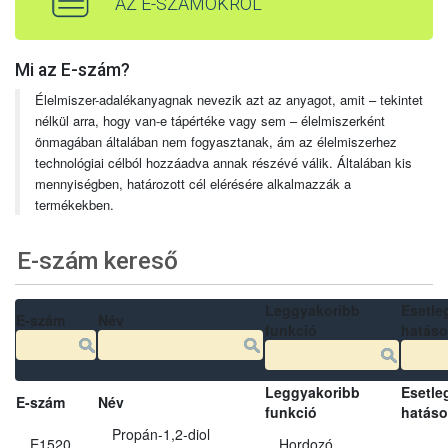
AZ E-SZÁMOKRÓL
Mi az E-szám?
Élelmiszer-adalékanyagnak nevezik azt az anyagot, amit – tekintet
nélkül arra, hogy van-e tápértéke vagy sem – élelmiszerként
önmagában általában nem fogyasztanak, ám az élelmiszerhez
technológiai célból hozzáadva annak részévé válik. Általában kis
mennyiségben, határozott cél elérésére alkalmazzák a
termékekben.
E-szám kereső
Leggyakoribb
Esetle
E-szám
Név
funkció
hatás
Leggyakoribb
Esetle
E-szám
Név
funkció
hatás
Propán-1,2-diol
E1520
Hordozó