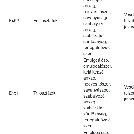
anyag,
nedvesítőszer,
Vese
savanyúságot
E452
Polifoszfátok
túlzo
szabályozó
javas
anyag,
stabilizátor,
sűrítőanyag,
térfogatnövelő
szer
Emulgeálósó,
emulgeálószer,
kelátképző
anyag,
nedvesítőszer,
Vese
savanyúságot
E451
Trifoszfátok
túlzo
szabályozó
javas
anyag,
stabilizátor,
sűrítőanyag,
térfogatnövelő
szer
Emulgeálósó,