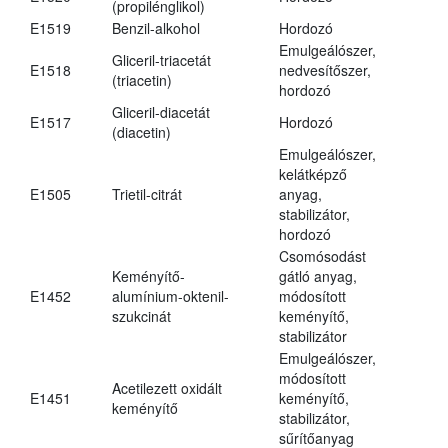
(propilénglikol)
E1519
Benzil-alkohol
Hordozó
Emulgeálószer,
Gliceril-triacetát
E1518
nedvesítőszer,
(triacetin)
hordozó
Gliceril-diacetát
E1517
Hordozó
(diacetin)
Emulgeálószer,
kelátképző
E1505
Trietil-citrát
anyag,
stabilizátor,
hordozó
Csomósodást
Keményítő-
gátló anyag,
E1452
alumínium-oktenil-
módosított
szukcinát
keményítő,
stabilizátor
Emulgeálószer,
módosított
Acetilezett oxidált
E1451
keményítő,
keményítő
stabilizátor,
sűrítőanyag