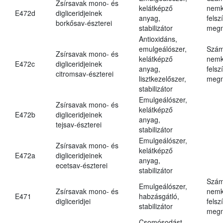
Zsírsavak mono- és
kelátképző
nemk
E472d
digliceridjeinek
anyag,
felsz
borkősav-észterei
stabilizátor
megn
Antioxidáns,
emulgeálószer,
Szám
Zsírsavak mono- és
kelátképző
nemk
E472c
digliceridjeinek
anyag,
felsz
citromsav-észterei
lisztkezelőszer,
megn
stabilizátor
Emulgeálószer,
Zsírsavak mono- és
kelátképző
E472b
digliceridjeinek
anyag,
tejsav-észterei
stabilizátor
Emulgeálószer,
Zsírsavak mono- és
kelátképző
E472a
digliceridjeinek
anyag,
ecetsav-észterei
stabilizátor
Szám
Emulgeálószer,
Zsírsavak mono- és
nemk
E471
habzásgátló,
digliceridjei
felsz
stabilizátor
megn
Csomósodást