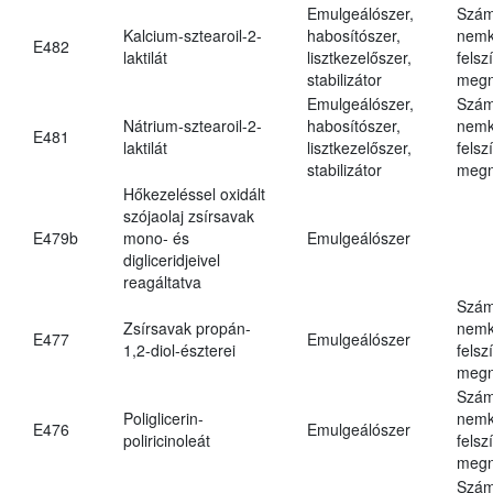
Emulgeálószer,
Szám
Kalcium-sztearoil-2-
habosítószer,
nemk
E482
laktilát
lisztkezelőszer,
felsz
stabilizátor
megn
Emulgeálószer,
Szám
Nátrium-sztearoil-2-
habosítószer,
nemk
E481
laktilát
lisztkezelőszer,
felsz
stabilizátor
megn
Hőkezeléssel oxidált
szójaolaj zsírsavak
E479b
mono- és
Emulgeálószer
digliceridjeivel
reagáltatva
Szám
Zsírsavak propán-
nemk
E477
Emulgeálószer
1,2-diol-észterei
felsz
megn
Szám
Poliglicerin-
nemk
E476
Emulgeálószer
poliricinoleát
felsz
megn
Szám