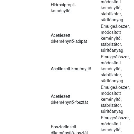
módosított
Hidroxipropil-
keményítő,
keményítő
stabilizátor,
sűrítőanyag
Emulgeálószer,
módosított
Acetilezett
keményítő,
dikeményítő-adipát
stabilizátor,
sűrítőanyag
Emulgeálószer,
módosított
Acetilezett keményítő
keményítő,
stabilizátor,
sűrítőanyag
Emulgeálószer,
módosított
Acetilezett
keményítő,
dikeményítő-foszfát
stabilizátor,
sűrítőanyag
Emulgeálószer,
módosított
Foszforilezett
keményítő,
dikeményítő-foszfát