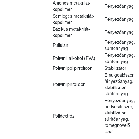
Anionos metakrilát-
Fényezőanyag
kopolimer
Semleges metakrilát-
Fényezőanyag
kopolimer
Bázikus metakrilát-
Fényezőanyag
kopolimer
Fényezőanyag,
Pullulán
sűrítőanyag
Fényezőanyag,
Polivinil-alkohol (PVA)
sűrítőanyag
Polivinilpolipirrolidon
Stabilizátor
Emulgeálószer,
fényezőanyag,
Polivinilpirrolidon
stabilizátor,
sűrítőanyag
Fényezőanyag,
nedvesítőszer,
stabilizátor,
Polidextróz
sűrítőanyag,
tömegnövelő
szer