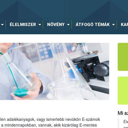
ÉLELMISZER
NÖVÉNY
ÁTFOGÓ TÉMÁK
KA
Mi a
tetlen adalékanyagok, vagy ismertebb nevükön E-számok
Él
ng a mindennapokban, vannak, akik kizárólag E-mentes
an