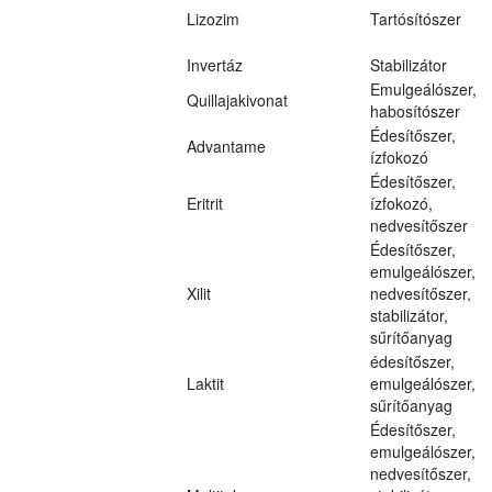
Lizozim
Tartósítószer
Invertáz
Stabilizátor
Emulgeálószer,
Quillajakivonat
habosítószer
Édesítőszer,
Advantame
ízfokozó
Édesítőszer,
Eritrit
ízfokozó,
nedvesítőszer
Édesítőszer,
emulgeálószer,
Xilit
nedvesítőszer,
stabilizátor,
sűrítőanyag
édesítőszer,
Laktit
emulgeálószer,
sűrítőanyag
Édesítőszer,
emulgeálószer,
nedvesítőszer,