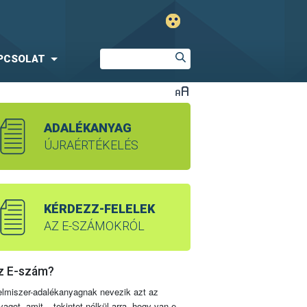
PCSOLAT
ADALÉKANYAG
ÚJRAÉRTÉKELÉS
KÉRDEZZ-FELELEK
AZ E-SZÁMOKRÓL
z E-szám?
elmiszer-adalékanyagnak nevezik azt az
yagot, amit – tekintet nélkül arra, hogy van-e