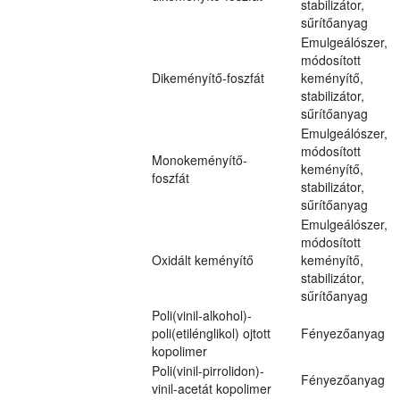
stabilizátor,
sűrítőanyag
Emulgeálószer,
módosított
Dikeményítő-foszfát
keményítő,
stabilizátor,
sűrítőanyag
Emulgeálószer,
módosított
Monokeményítő-
keményítő,
foszfát
stabilizátor,
sűrítőanyag
Emulgeálószer,
módosított
Oxidált keményítő
keményítő,
stabilizátor,
sűrítőanyag
Poli(vinil-alkohol)-
poli(etilénglikol) ojtott
Fényezőanyag
kopolimer
Poli(vinil-pirrolidon)-
Fényezőanyag
vinil-acetát kopolimer