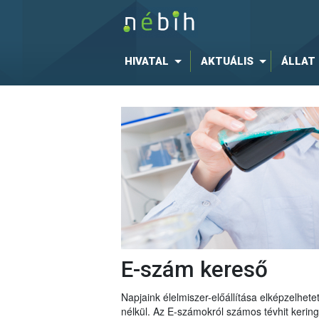
HIVATAL
AKTUÁLIS
ÁLLAT
E-szám kereső
Napjaink élelmiszer-előállítása elképzelhe
nélkül. Az E-számokról számos tévhit keri