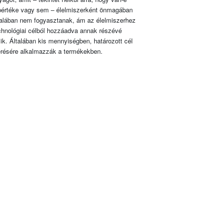
pértéke vagy sem – élelmiszerként önmagában
talában nem fogyasztanak, ám az élelmiszerhez
chnológiai célból hozzáadva annak részévé
lik. Általában kis mennyiségben, határozott cél
érésére alkalmazzák a termékekben.