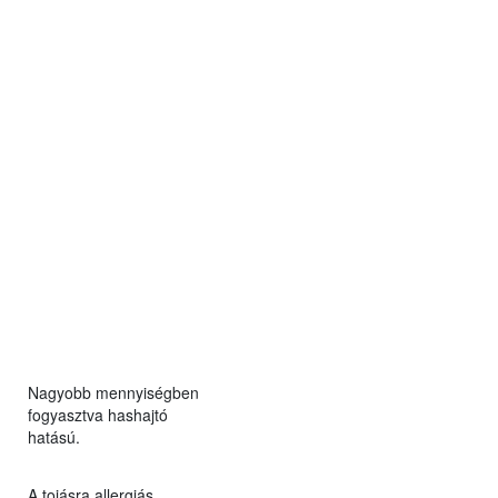
Nagyobb mennyiségben
fogyasztva hashajtó
hatású.
A tojásra allergiás