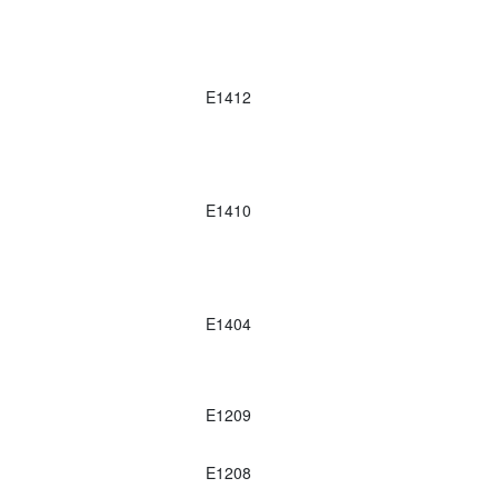
E1412
E1410
E1404
E1209
E1208