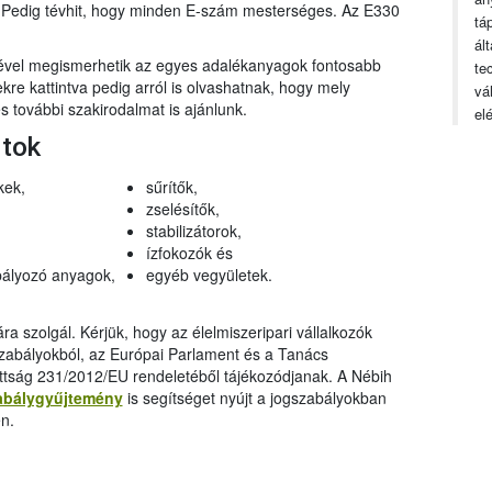
n. Pedig tévhit, hogy minden E-szám mesterséges. Az E330
tá
ál
gével megismerhetik az egyes adalékanyagok fontosabb
te
ekre kattintva pedig arról is olvashatnak, hogy mely
vá
 további szakirodalmat is ajánlunk.
el
rtok
kek,
sűrítők,
zselésítők,
stabilizátorok,
ízfokozók és
ályozó anyagok,
egyéb vegyületek.
a szolgál. Kérjük, hogy az élelmiszeripari vállalkozók
szabályokból, az Európai Parlament és a Tanács
ttság 231/2012/EU rendeletéből tájékozódjanak. A Nébih
abálygyűjtemény
is segítséget nyújt a jogszabályokban
n.