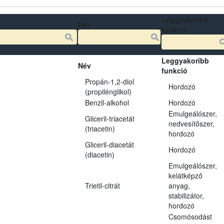
Leggyakoribb
Név
funkció
Leggyakoribb
Név
funkció
Propán-1,2-diol
Hordozó
(propilénglikol)
Benzil-alkohol
Hordozó
Emulgeálószer,
Gliceril-triacetát
nedvesítőszer,
(triacetin)
hordozó
Gliceril-diacetát
Hordozó
(diacetin)
Emulgeálószer,
kelátképző
Trietil-citrát
anyag,
stabilizátor,
hordozó
Csomósodást