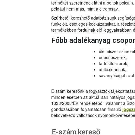
terméket szeretnének látni a boltok polcai
például nem más, mint a citromsav.
Szűrhető, kereshető adatbázisunk segítsé
funkcióit, esetleges kockázataikat, a részlet
termékekben fordulnak elő leggyakrabban és
Főbb adalékanyag csopo
élelmiszer-színezé
édesítőszerek,
tartósítószerek,
antioxidánsok,
savanyúságot szab
E-szám keresőnk a fogyasztók tájékoztatásár
minden esetben az aktuálisan hatályos jog
1333/2008/EK rendeletéből, valamint a Bizo
gondozásában folyamatosan frissülő
jogsz
bekövetkező változások nyomonkövetésébe
E-szám kereső