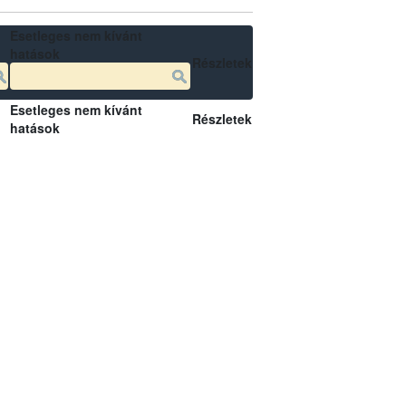
Esetleges nem kívánt
hatások
Részletek
Esetleges nem kívánt
Részletek
hatások