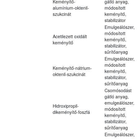
Keményítő-
gátló anyag,
alumínium-oktenil-
módosított
szukcinát
keményítő,
stabilizátor
Emulgeálószer,
módosított
Acetilezett oxidált
keményítő,
keményítő
stabilizátor,
sűrítőanyag
Emulgeálószer,
módosított
Keményítő-nátrium-
keményítő,
oktenil-szukcinát
stabilizátor,
sűrítőanyag
Csomósodást
gátló anyag,
emulgeálószer,
Hidroxipropil-
módosított
dikeményítő-foszfá
keményítő,
stabilizátor,
sűrítőanyag
Emulgeálószer,