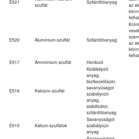
E521
Szilárdítóanyag
szulfát
az a
könn
felh
Krón
vese
szen
E520
Alumínium-szulfát
Szilárdítóanyag
az a
könn
felh
E517
Ammónium-szulfát
Hordozó
Kelátképző
anyag,
lisztkezelőszer,
savanyúságot
E516
Kalcium-szulfát
szabályozó
anyag,
stabilizátor,
szilárdítóanyag
Savanyúságot
E515
Kálium-szulfátok
szabályozó
anyag
Savanyúságot