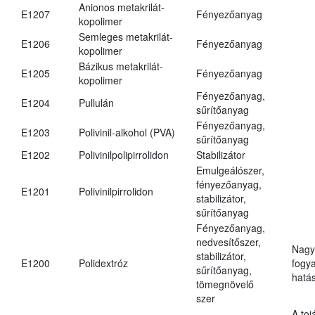
Anionos metakrilát-
E1207
Fényezőanyag
kopolimer
Semleges metakrilát-
E1206
Fényezőanyag
kopolimer
Bázikus metakrilát-
E1205
Fényezőanyag
kopolimer
Fényezőanyag,
E1204
Pullulán
sűrítőanyag
Fényezőanyag,
E1203
Polivinil-alkohol (PVA)
sűrítőanyag
E1202
Polivinilpolipirrolidon
Stabilizátor
Emulgeálószer,
fényezőanyag,
E1201
Polivinilpirrolidon
stabilizátor,
sűrítőanyag
Fényezőanyag,
nedvesítőszer,
Nagy
stabilizátor,
E1200
Polidextróz
fogy
sűrítőanyag,
hatá
tömegnövelő
szer
A toj