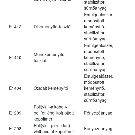
stabilizátor,
sűrítőanyag
Emulgeálószer,
módosított
E1412
Dikeményítő-foszfát
keményítő,
stabilizátor,
sűrítőanyag
Emulgeálószer,
módosított
Monokeményítő-
E1410
keményítő,
foszfát
stabilizátor,
sűrítőanyag
Emulgeálószer,
módosított
E1404
Oxidált keményítő
keményítő,
stabilizátor,
sűrítőanyag
Poli(vinil-alkohol)-
E1209
poli(etilénglikol) ojtott
Fényezőanyag
kopolimer
Poli(vinil-pirrolidon)-
E1208
Fényezőanyag
vinil-acetát kopolimer