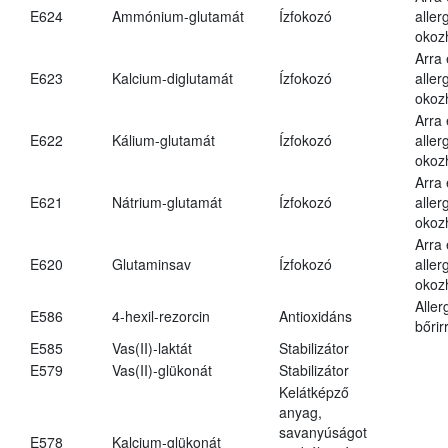
E624
Ammónium-glutamát
Ízfokozó
aller
okoz
Arra
E623
Kalcium-diglutamát
Ízfokozó
aller
okoz
Arra
E622
Kálium-glutamát
Ízfokozó
aller
okoz
Arra
E621
Nátrium-glutamát
Ízfokozó
aller
okoz
Arra
E620
Glutaminsav
Ízfokozó
aller
okoz
Aller
E586
4-hexil-rezorcin
Antioxidáns
bőrir
E585
Vas(II)-laktát
Stabilizátor
E579
Vas(II)-glükonát
Stabilizátor
Kelátképző
anyag,
savanyúságot
E578
Kalcium-glükonát