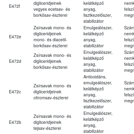
digliceridjeinek
kelátképző
nemk
E472f
vegyes ecetsav- és
anyag,
felsz
borkősav-észterei
lisztkezelőszer,
megn
stabilizátor
Zsírsavak mono- és
Emulgeálószer,
Szám
digliceridjeinek
kelátképző
nemk
E472e
mono- és diacetil-
anyag,
felsz
borkősav-észterei
stabilizátor
megn
Emulgeálószer,
Szám
Zsírsavak mono- és
kelátképző
nemk
E472d
digliceridjeinek
anyag,
felsz
borkősav-észterei
stabilizátor
megn
Antioxidáns,
emulgeálószer,
Szám
Zsírsavak mono- és
kelátképző
nemk
E472c
digliceridjeinek
anyag,
felsz
citromsav-észterei
lisztkezelőszer,
megn
stabilizátor
Emulgeálószer,
Zsírsavak mono- és
kelátképző
E472b
digliceridjeinek
anyag,
tejsav-észterei
stabilizátor