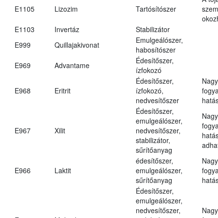
E1105
Lizozim
Tartósítószer
szem
okoz
E1103
Invertáz
Stabilizátor
Emulgeálószer,
E999
Quillajakivonat
habosítószer
Édesítőszer,
E969
Advantame
ízfokozó
Édesítőszer,
Nagy
E968
Eritrit
ízfokozó,
fogy
nedvesítőszer
hatá
Édesítőszer,
Nagy
emulgeálószer,
fogy
E967
Xilit
nedvesítőszer,
hatá
stabilizátor,
adha
sűrítőanyag
édesítőszer,
Nagy
E966
Laktit
emulgeálószer,
fogy
sűrítőanyag
hatá
Édesítőszer,
emulgeálószer,
nedvesítőszer,
Nagy