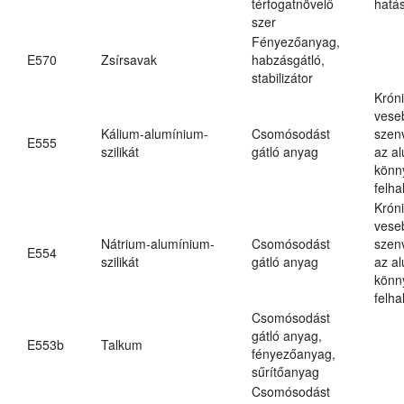
térfogatnövelő
hatá
szer
Fényezőanyag,
E570
Zsírsavak
habzásgátló,
stabilizátor
Krón
vese
Kálium-alumínium-
Csomósodást
szen
E555
szilikát
gátló anyag
az a
könn
felh
Krón
vese
Nátrium-alumínium-
Csomósodást
szen
E554
szilikát
gátló anyag
az a
könn
felh
Csomósodást
gátló anyag,
E553b
Talkum
fényezőanyag,
sűrítőanyag
Csomósodást