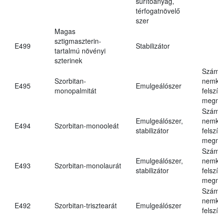
sűrítőanyag,
térfogatnövelő
szer
Magas
sztigmaszterin-
E499
Stabilizátor
tartalmú növényi
szterinek
Szám
Szorbitan-
nemk
E495
Emulgeálószer
monopalmitát
felsz
megn
Szám
Emulgeálószer,
nemk
E494
Szorbitan-monooleát
stabilizátor
felsz
megn
Szám
Emulgeálószer,
nemk
E493
Szorbitan-monolaurát
stabilizátor
felsz
megn
Szám
nemk
E492
Szorbitan-trisztearát
Emulgeálószer
felsz