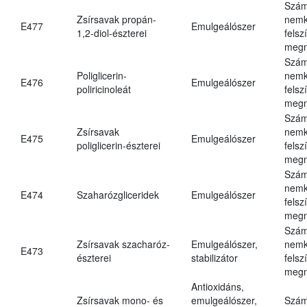
Szám
Zsírsavak propán-
nemk
E477
Emulgeálószer
1,2-diol-észterei
felsz
megn
Szám
Poliglicerin-
nemk
E476
Emulgeálószer
poliricinoleát
felsz
megn
Szám
Zsírsavak
nemk
E475
Emulgeálószer
poliglicerin-észterei
felsz
megn
Szám
nemk
E474
Szaharózgliceridek
Emulgeálószer
felsz
megn
Szám
Zsírsavak szacharóz-
Emulgeálószer,
nemk
E473
észterei
stabilizátor
felsz
megn
Antioxidáns,
Zsírsavak mono- és
emulgeálószer,
Szám