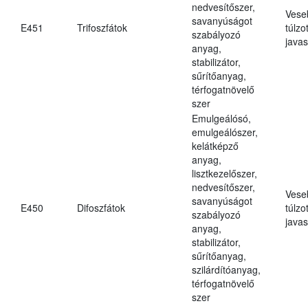
nedvesítőszer,
Vese
savanyúságot
E451
Trifoszfátok
túlzo
szabályozó
javas
anyag,
stabilizátor,
sűrítőanyag,
térfogatnövelő
szer
Emulgeálósó,
emulgeálószer,
kelátképző
anyag,
lisztkezelőszer,
nedvesítőszer,
Vese
savanyúságot
E450
Difoszfátok
túlzo
szabályozó
javas
anyag,
stabilizátor,
sűrítőanyag,
szilárdítóanyag,
térfogatnövelő
szer