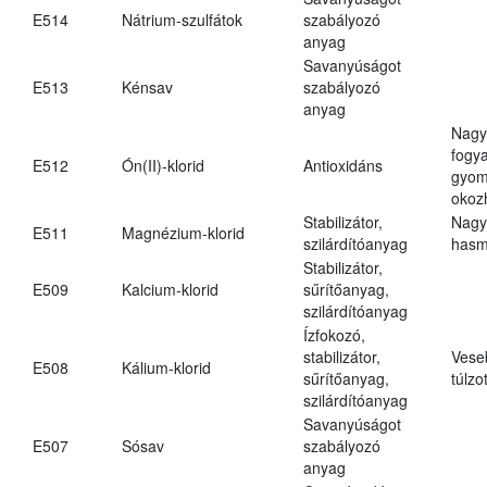
E514
Nátrium-szulfátok
szabályozó
anyag
Savanyúságot
E513
Kénsav
szabályozó
anyag
Nagy
fogy
E512
Ón(II)-klorid
Antioxidáns
gyom
okoz
Stabilizátor,
Nagy
E511
Magnézium-klorid
szilárdítóanyag
hasm
Stabilizátor,
E509
Kalcium-klorid
sűrítőanyag,
szilárdítóanyag
Ízfokozó,
stabilizátor,
Vese
E508
Kálium-klorid
sűrítőanyag,
túlzo
szilárdítóanyag
Savanyúságot
E507
Sósav
szabályozó
anyag