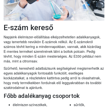
E-szám kereső
Napjaink élelmiszer-előállítása elképzelhetetlen adalékanyagok,
vagy ismertebb nevükön E-számok nélkül. Az E-számokról
számos tévhit kering a mindennapokban, vannak, akik kizárólag
E-mentes terméket szeretnének látni a boltok polcain. Pedig
tévhit, hogy minden E-szám mesterséges. Az E330 például nem
más, mint a citromsav.
Szűrhető, kereshető adatbázisunk segítségével megismerhetik az
egyes adalékanyagok fontosabb funkcióit, esetleges
kockázataikat, a részletekre kattintva pedig arról is olvashatnak,
hogy mely termékekben fordulnak elő leggyakrabban és további
szakirodalmat is ajánlunk.
Főbb adalékanyag csoportok
élelmiszer-színezékek,
sűrítők,