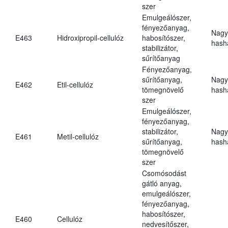
szer
Emulgeálószer,
fényezőanyag,
Nagy
E463
Hidroxipropil-cellulóz
habosítószer,
hasha
stabilizátor,
sűrítőanyag
Fényezőanyag,
sűrítőanyag,
Nagy
E462
Etil-cellulóz
tömegnövelő
hasha
szer
Emulgeálószer,
fényezőanyag,
stabilizátor,
Nagy
E461
Metil-cellulóz
sűrítőanyag,
hasha
tömegnövelő
szer
Csomósodást
gátló anyag,
emulgeálószer,
fényezőanyag,
habosítószer,
E460
Cellulóz
nedvesítőszer,