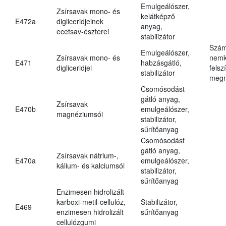
Emulgeálószer,
Zsírsavak mono- és
kelátképző
E472a
digliceridjeinek
anyag,
ecetsav-észterei
stabilizátor
Szám
Emulgeálószer,
Zsírsavak mono- és
nemk
E471
habzásgátló,
digliceridjei
felsz
stabilizátor
megn
Csomósodást
gátló anyag,
Zsírsavak
E470b
emulgeálószer,
magnéziumsói
stabilizátor,
sűrítőanyag
Csomósodást
gátló anyag,
Zsírsavak nátrium-,
E470a
emulgeálószer,
kálium- és kalciumsói
stabilizátor,
sűrítőanyag
Enzimesen hidrolizált
karboxi-metil-cellulóz,
Stabilizátor,
E469
enzimesen hidrolizált
sűrítőanyag
cellulózgumi