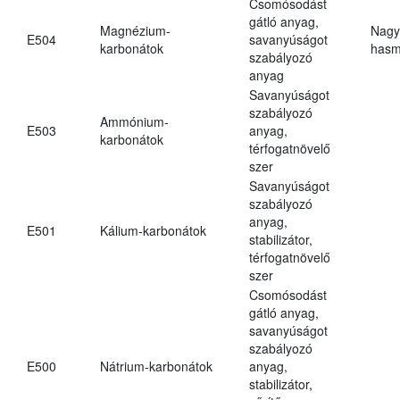
Csomósodást
gátló anyag,
Magnézium-
Nagy
E504
savanyúságot
karbonátok
hasm
szabályozó
anyag
Savanyúságot
szabályozó
Ammónium-
E503
anyag,
karbonátok
térfogatnövelő
szer
Savanyúságot
szabályozó
anyag,
E501
Kálium-karbonátok
stabilizátor,
térfogatnövelő
szer
Csomósodást
gátló anyag,
savanyúságot
szabályozó
E500
Nátrium-karbonátok
anyag,
stabilizátor,