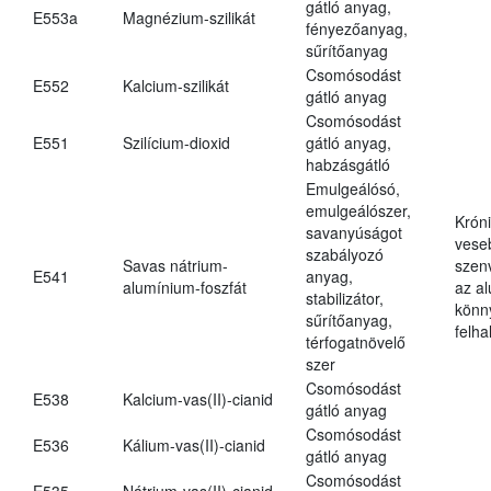
gátló anyag,
E553a
Magnézium-szilikát
fényezőanyag,
sűrítőanyag
Csomósodást
E552
Kalcium-szilikát
gátló anyag
Csomósodást
E551
Szilícium-dioxid
gátló anyag,
habzásgátló
Emulgeálósó,
emulgeálószer,
Krón
savanyúságot
vese
szabályozó
Savas nátrium-
szen
E541
anyag,
alumínium-foszfát
az a
stabilizátor,
könn
sűrítőanyag,
felh
térfogatnövelő
szer
Csomósodást
E538
Kalcium-vas(II)-cianid
gátló anyag
Csomósodást
E536
Kálium-vas(II)-cianid
gátló anyag
Csomósodást
E535
Nátrium-vas(II)-cianid