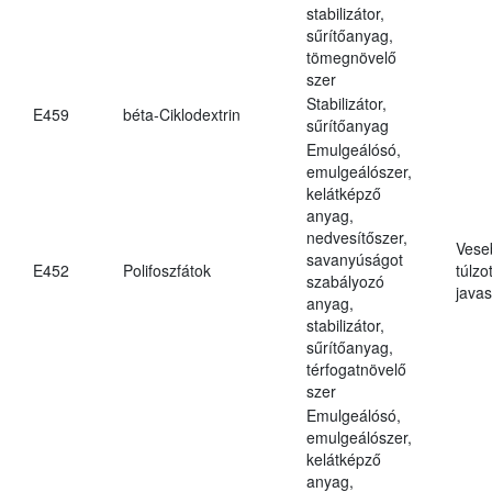
stabilizátor,
sűrítőanyag,
tömegnövelő
szer
Stabilizátor,
E459
béta-Ciklodextrin
sűrítőanyag
Emulgeálósó,
emulgeálószer,
kelátképző
anyag,
nedvesítőszer,
Vese
savanyúságot
E452
Polifoszfátok
túlzo
szabályozó
javas
anyag,
stabilizátor,
sűrítőanyag,
térfogatnövelő
szer
Emulgeálósó,
emulgeálószer,
kelátképző
anyag,