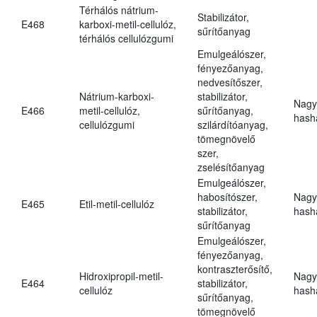
Térhálós nátrium-
Stabilizátor,
E468
karboxi-metil-cellulóz,
sűrítőanyag
térhálós cellulózgumi
Emulgeálószer,
fényezőanyag,
nedvesítőszer,
Nátrium-karboxi-
stabilizátor,
Nagy
E466
metil-cellulóz,
sűrítőanyag,
hasha
cellulózgumi
szilárdítóanyag,
tömegnövelő
szer,
zselésítőanyag
Emulgeálószer,
habosítószer,
Nagy
E465
Etil-metil-cellulóz
stabilizátor,
hasha
sűrítőanyag
Emulgeálószer,
fényezőanyag,
kontraszterősítő,
Hidroxipropil-metil-
Nagy
E464
stabilizátor,
cellulóz
hasha
sűrítőanyag,
tömegnövelő