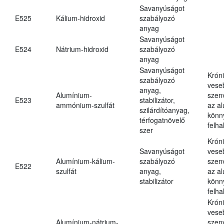
Savanyúságot
E525
Kálium-hidroxid
szabályozó
anyag
Savanyúságot
E524
Nátrium-hidroxid
szabályozó
anyag
Savanyúságot
Krón
szabályozó
vese
anyag,
Alumínium-
szen
E523
stabilizátor,
ammónium-szulfát
az a
szilárdítóanyag,
könn
térfogatnövelő
felh
szer
Krón
Savanyúságot
vese
Alumínium-kálium-
szabályozó
szen
E522
szulfát
anyag,
az a
stabilizátor
könn
felh
Krón
vese
Alumínium-nátrium-
szen