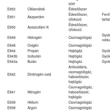
szer
E952
Ciklamátok
Édesítőszer
Édesítőszer,
Fenil
E951
Aszpartám
ízfokozó
tarta
Édesítőszer,
E950
Aceszulfám K
ízfokozó
Gyúl
E949
Hidrogén
Csomagológáz
robba
E948
Oxigén
Csomagológáz
E944
Propán
Hajtógáz
Gyúl
E943b
Izobután
Hajtógáz
Gyúl
E943a
Bután
Hajtógáz
Gyúl
Antioxidáns,
csomagológáz,
E942
Dinitrogén-oxid
habosítószer,
hajtógáz
Csomagológáz,
E941
Nitrogén
habosítószer,
hajtógáz
E939
Hélium
Csomagológáz
E938
Argon
Csomagológáz