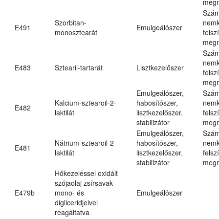
megn
Szám
Szorbitan-
nemk
E491
Emulgeálószer
monosztearát
felsz
megn
Szám
nemk
E483
Sztearil-tartarát
Lisztkezelőszer
felsz
megn
Emulgeálószer,
Szám
Kalcium-sztearoil-2-
habosítószer,
nemk
E482
laktilát
lisztkezelőszer,
felsz
stabilizátor
megn
Emulgeálószer,
Szám
Nátrium-sztearoil-2-
habosítószer,
nemk
E481
laktilát
lisztkezelőszer,
felsz
stabilizátor
megn
Hőkezeléssel oxidált
szójaolaj zsírsavak
E479b
mono- és
Emulgeálószer
digliceridjeivel
reagáltatva