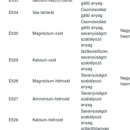
gátló anyag
Csomósodást
E534
Vas-tartarát
gátló anyag
Csomósodást
gátló anyag,
Nagy
E530
Magnézium-oxid
savanyúságot
hasm
szabályozó
anyag
lisztkezelőszer,
savanyúságot
E529
Kalcium-oxid
szabályozó
anyag
Savanyúságot
Nagy
E528
Magnézium-hidroxid
szabályozó
hasm
anyag
Savanyúságot
E527
Ammónium-hidroxid
szabályozó
anyag
Savanyúságot
szabályozó
E526
Kalcium-hidroxid
anyag,
szilárdítóanyag