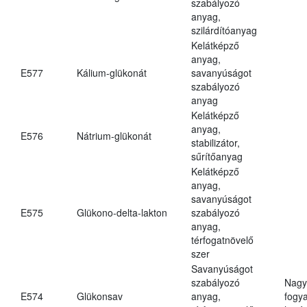
szabályozó
anyag,
szilárdítóanyag
Kelátképző
anyag,
E577
Kálium-glükonát
savanyúságot
szabályozó
anyag
Kelátképző
anyag,
E576
Nátrium-glükonát
stabilizátor,
sűrítőanyag
Kelátképző
anyag,
savanyúságot
E575
Glükono-delta-lakton
szabályozó
anyag,
térfogatnövelő
szer
Savanyúságot
szabályozó
Nagy
E574
Glükonsav
anyag,
fogy