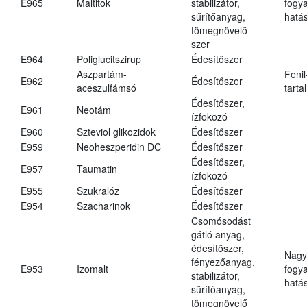
E965
Maltitok
stabilizátor,
fogy
sűrítőanyag,
hatá
tömegnövelő
szer
E964
Poliglucitszirup
Édesítőszer
Aszpartám-
Fenil
E962
Édesítőszer
aceszulfámsó
tarta
Édesítőszer,
E961
Neotám
ízfokozó
E960
Szteviol glikozidok
Édesítőszer
E959
Neoheszperidin DC
Édesítőszer
Édesítőszer,
E957
Taumatin
ízfokozó
E955
Szukralóz
Édesítőszer
E954
Szacharinok
Édesítőszer
Csomósodást
gátló anyag,
édesítőszer,
Nagy
fényezőanyag,
E953
Izomalt
fogy
stabilizátor,
hatá
sűrítőanyag,
tömegnövelő