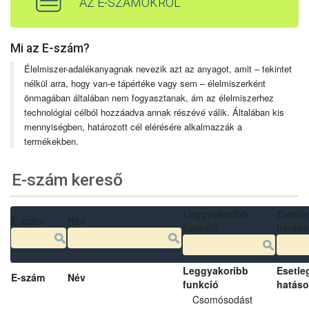
AZ E-SZÁMOKRÓL
Mi az E-szám?
Élelmiszer-adalékanyagnak nevezik azt az anyagot, amit – tekintet
nélkül arra, hogy van-e tápértéke vagy sem – élelmiszerként
önmagában általában nem fogyasztanak, ám az élelmiszerhez
technológiai célból hozzáadva annak részévé válik. Általában kis
mennyiségben, határozott cél elérésére alkalmazzák a
termékekben.
E-szám kereső
Leggyakoribb
Esetle
E-szám
Név
funkció
hatás
Leggyakoribb
Esetle
E-szám
Név
funkció
hatás
Csomósodást