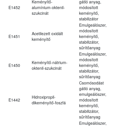
Keményítő-
gátló anyag,
E1452
alumínium-oktenil-
módosított
szukcinát
keményítő,
stabilizátor
Emulgeálószer,
módosított
Acetilezett oxidált
E1451
keményítő,
keményítő
stabilizátor,
sűrítőanyag
Emulgeálószer,
módosított
Keményítő-nátrium-
E1450
keményítő,
oktenil-szukcinát
stabilizátor,
sűrítőanyag
Csomósodást
gátló anyag,
emulgeálószer,
Hidroxipropil-
E1442
módosított
dikeményítő-foszfá
keményítő,
stabilizátor,
sűrítőanyag
Emulgeálószer,