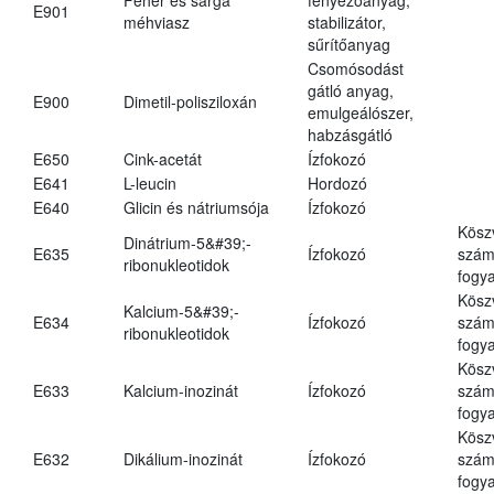
E901
méhviasz
stabilizátor,
sűrítőanyag
Csomósodást
gátló anyag,
E900
Dimetil-polisziloxán
emulgeálószer,
habzásgátló
E650
Cink-acetát
Ízfokozó
E641
L-leucin
Hordozó
E640
Glicin és nátriumsója
Ízfokozó
Kösz
Dinátrium-5&#39;-
E635
Ízfokozó
számá
ribonukleotidok
fogya
Kösz
Kalcium-5&#39;-
E634
Ízfokozó
számá
ribonukleotidok
fogya
Kösz
E633
Kalcium-inozinát
Ízfokozó
számá
fogya
Kösz
E632
Dikálium-inozinát
Ízfokozó
számá
fogya