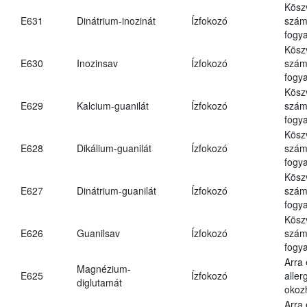
Kösz
E631
Dinátrium-inozinát
Ízfokozó
számá
fogya
Kösz
E630
Inozinsav
Ízfokozó
számá
fogya
Kösz
E629
Kalcium-guanilát
Ízfokozó
számá
fogya
Kösz
E628
Dikálium-guanilát
Ízfokozó
számá
fogya
Kösz
E627
Dinátrium-guanilát
Ízfokozó
számá
fogya
Kösz
E626
Guanilsav
Ízfokozó
számá
fogya
Arra
Magnézium-
E625
Ízfokozó
aller
diglutamát
okoz
Arra