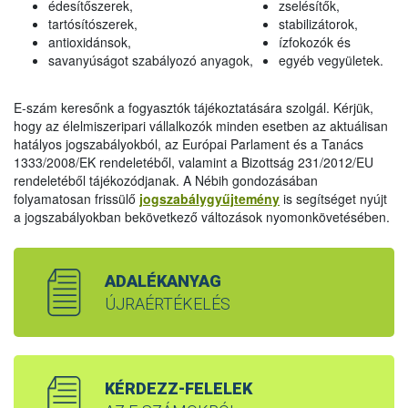
édesítőszerek,
zselésítők,
tartósítószerek,
stabilizátorok,
antioxidánsok,
ízfokozók és
savanyúságot szabályozó anyagok,
egyéb vegyületek.
E-szám keresőnk a fogyasztók tájékoztatására szolgál. Kérjük,
hogy az élelmiszeripari vállalkozók minden esetben az aktuálisan
hatályos jogszabályokból, az Európai Parlament és a Tanács
1333/2008/EK rendeletéből, valamint a Bizottság 231/2012/EU
rendeletéből tájékozódjanak. A Nébih gondozásában
folyamatosan frissülő
jogszabálygyűjtemény
is segítséget nyújt
a jogszabályokban bekövetkező változások nyomonkövetésében.
ADALÉKANYAG
ÚJRAÉRTÉKELÉS
KÉRDEZZ-FELELEK