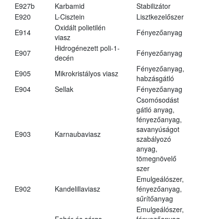
E927b
Karbamid
Stabilizátor
E920
L-Cisztein
Lisztkezelőszer
Oxidált polietilén
E914
Fényezőanyag
viasz
Hidrogénezett poli-1-
E907
Fényezőanyag
decén
Fényezőanyag,
E905
Mikrokristályos viasz
habzásgátló
E904
Sellak
Fényezőanyag
Csomósodást
gátló anyag,
fényezőanyag,
savanyúságot
E903
Karnaubaviasz
szabályozó
anyag,
tömegnövelő
szer
Emulgeálószer,
E902
Kandelillaviasz
fényezőanyag,
sűrítőanyag
Emulgeálószer,
Fehér és sárga
fényezőanyag,