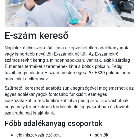
E-szám kereső
Napjaink élelmiszer-előállítása elképzelhetetlen adalékanyagok,
vagy ismertebb nevükön E-számok nélkül. Az E-számokról
számos tévhit kering a mindennapokban, vannak, akik kizárólag
E-mentes terméket szeretnének látni a boltok polcain. Pedig
tévhit, hogy minden E-szám mesterséges. Az E330 például nem
más, mint a citromsav.
Szűrhető, kereshető adatbázisunk segítségével megismerhetik az
egyes adalékanyagok fontosabb funkcióit, esetleges
kockázataikat, a részletekre kattintva pedig arról is olvashatnak,
hogy mely termékekben fordulnak elő leggyakrabban és további
szakirodalmat is ajánlunk.
Főbb adalékanyag csoportok
élelmiszer-színezékek,
sűrítők,