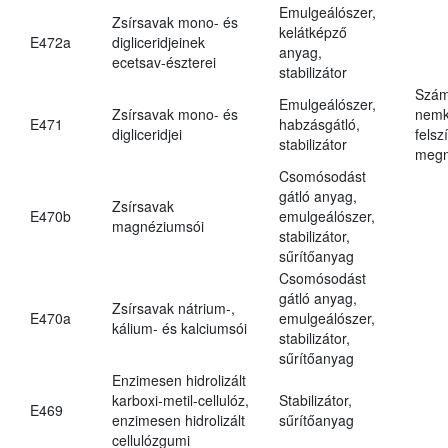
Emulgeálószer,
Zsírsavak mono- és
kelátképző
E472a
digliceridjeinek
anyag,
ecetsav-észterei
stabilizátor
Szám
Emulgeálószer,
Zsírsavak mono- és
nemk
E471
habzásgátló,
digliceridjei
felsz
stabilizátor
megn
Csomósodást
gátló anyag,
Zsírsavak
E470b
emulgeálószer,
magnéziumsói
stabilizátor,
sűrítőanyag
Csomósodást
gátló anyag,
Zsírsavak nátrium-,
E470a
emulgeálószer,
kálium- és kalciumsói
stabilizátor,
sűrítőanyag
Enzimesen hidrolizált
karboxi-metil-cellulóz,
Stabilizátor,
E469
enzimesen hidrolizált
sűrítőanyag
cellulózgumi