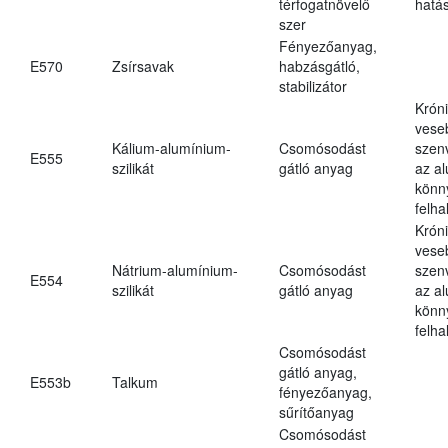
térfogatnövelő
hatá
szer
Fényezőanyag,
E570
Zsírsavak
habzásgátló,
stabilizátor
Krón
vese
Kálium-alumínium-
Csomósodást
szen
E555
szilikát
gátló anyag
az a
könn
felh
Krón
vese
Nátrium-alumínium-
Csomósodást
szen
E554
szilikát
gátló anyag
az a
könn
felh
Csomósodást
gátló anyag,
E553b
Talkum
fényezőanyag,
sűrítőanyag
Csomósodást