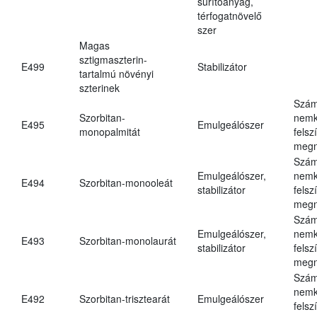
sűrítőanyag,
térfogatnövelő
szer
Magas
sztigmaszterin-
E499
Stabilizátor
tartalmú növényi
szterinek
Szám
Szorbitan-
nemk
E495
Emulgeálószer
monopalmitát
felsz
megn
Szám
Emulgeálószer,
nemk
E494
Szorbitan-monooleát
stabilizátor
felsz
megn
Szám
Emulgeálószer,
nemk
E493
Szorbitan-monolaurát
stabilizátor
felsz
megn
Szám
nemk
E492
Szorbitan-trisztearát
Emulgeálószer
felsz