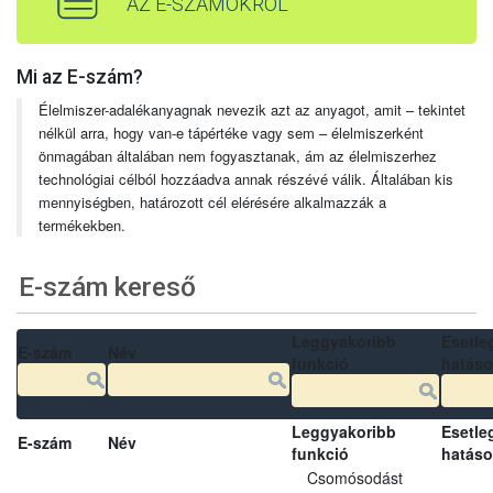
AZ E-SZÁMOKRÓL
Mi az E-szám?
Élelmiszer-adalékanyagnak nevezik azt az anyagot, amit – tekintet
nélkül arra, hogy van-e tápértéke vagy sem – élelmiszerként
önmagában általában nem fogyasztanak, ám az élelmiszerhez
technológiai célból hozzáadva annak részévé válik. Általában kis
mennyiségben, határozott cél elérésére alkalmazzák a
termékekben.
E-szám kereső
Leggyakoribb
Esetle
E-szám
Név
funkció
hatás
Leggyakoribb
Esetle
E-szám
Név
funkció
hatás
Csomósodást