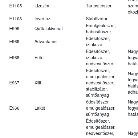
E1105
Lizozim
Tartósítószer
szem
okoz
E1103
Invertáz
Stabilizátor
Emulgeálószer,
E999
Quillajakivonat
habosítószer
Édesítőszer,
E969
Advantame
ízfokozó
Édesítőszer,
Nagy
E968
Eritrit
ízfokozó,
fogy
nedvesítőszer
hatá
Édesítőszer,
Nagy
emulgeálószer,
fogy
E967
Xilit
nedvesítőszer,
hatá
stabilizátor,
adha
sűrítőanyag
édesítőszer,
Nagy
E966
Laktit
emulgeálószer,
fogy
sűrítőanyag
hatá
Édesítőszer,
emulgeálószer,
nedvesítőszer,
Nagy