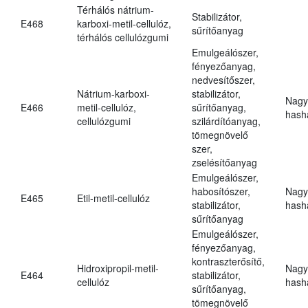
Térhálós nátrium-
Stabilizátor,
E468
karboxi-metil-cellulóz,
sűrítőanyag
térhálós cellulózgumi
Emulgeálószer,
fényezőanyag,
nedvesítőszer,
Nátrium-karboxi-
stabilizátor,
Nagy
E466
metil-cellulóz,
sűrítőanyag,
hasha
cellulózgumi
szilárdítóanyag,
tömegnövelő
szer,
zselésítőanyag
Emulgeálószer,
habosítószer,
Nagy
E465
Etil-metil-cellulóz
stabilizátor,
hasha
sűrítőanyag
Emulgeálószer,
fényezőanyag,
kontraszterősítő,
Hidroxipropil-metil-
Nagy
E464
stabilizátor,
cellulóz
hasha
sűrítőanyag,
tömegnövelő