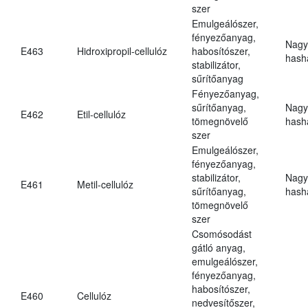
szer
Emulgeálószer,
fényezőanyag,
Nagy
E463
Hidroxipropil-cellulóz
habosítószer,
hasha
stabilizátor,
sűrítőanyag
Fényezőanyag,
sűrítőanyag,
Nagy
E462
Etil-cellulóz
tömegnövelő
hasha
szer
Emulgeálószer,
fényezőanyag,
stabilizátor,
Nagy
E461
Metil-cellulóz
sűrítőanyag,
hasha
tömegnövelő
szer
Csomósodást
gátló anyag,
emulgeálószer,
fényezőanyag,
habosítószer,
E460
Cellulóz
nedvesítőszer,