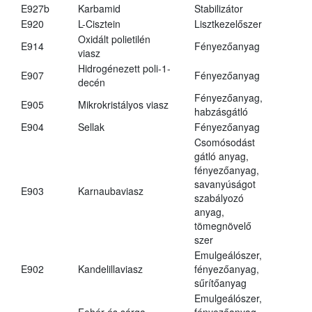
E927b
Karbamid
Stabilizátor
E920
L-Cisztein
Lisztkezelőszer
Oxidált polietilén
E914
Fényezőanyag
viasz
Hidrogénezett poli-1-
E907
Fényezőanyag
decén
Fényezőanyag,
E905
Mikrokristályos viasz
habzásgátló
E904
Sellak
Fényezőanyag
Csomósodást
gátló anyag,
fényezőanyag,
savanyúságot
E903
Karnaubaviasz
szabályozó
anyag,
tömegnövelő
szer
Emulgeálószer,
E902
Kandelillaviasz
fényezőanyag,
sűrítőanyag
Emulgeálószer,
Fehér és sárga
fényezőanyag,