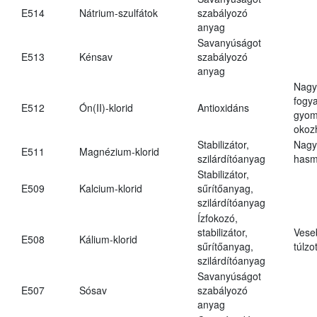
E514
Nátrium-szulfátok
szabályozó
anyag
Savanyúságot
E513
Kénsav
szabályozó
anyag
Nagy
fogy
E512
Ón(II)-klorid
Antioxidáns
gyom
okoz
Stabilizátor,
Nagy
E511
Magnézium-klorid
szilárdítóanyag
hasm
Stabilizátor,
E509
Kalcium-klorid
sűrítőanyag,
szilárdítóanyag
Ízfokozó,
stabilizátor,
Vese
E508
Kálium-klorid
sűrítőanyag,
túlzo
szilárdítóanyag
Savanyúságot
E507
Sósav
szabályozó
anyag