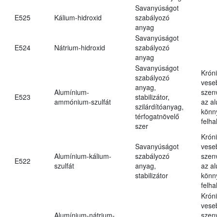
Savanyúságot
E525
Kálium-hidroxid
szabályozó
anyag
Savanyúságot
E524
Nátrium-hidroxid
szabályozó
anyag
Savanyúságot
Krón
szabályozó
vese
anyag,
Alumínium-
szen
E523
stabilizátor,
ammónium-szulfát
az a
szilárdítóanyag,
könn
térfogatnövelő
felh
szer
Krón
Savanyúságot
vese
Alumínium-kálium-
szabályozó
szen
E522
szulfát
anyag,
az a
stabilizátor
könn
felh
Krón
vese
Alumínium-nátrium-
szen