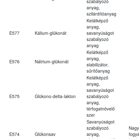
szabályozó
anyag,
szilárdítóanyag
Kelátképző
anyag,
E577
Kálium-glükonát
savanyúságot
szabályozó
anyag
Kelátképző
anyag,
E576
Nátrium-glükonát
stabilizátor,
sűrítőanyag
Kelátképző
anyag,
savanyúságot
E575
Glükono-delta-lakton
szabályozó
anyag,
térfogatnövelő
szer
Savanyúságot
szabályozó
Nagy
E574
Glükonsav
anyag,
fogy