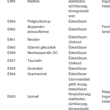
E965
Maltitok
stabilizátor,
fogy
sűrítőanyag,
hatá
tömegnövelő
szer
E964
Poliglucitszirup
Édesítőszer
Aszpartám-
Fenil
E962
Édesítőszer
aceszulfámsó
tarta
Édesítőszer,
E961
Neotám
ízfokozó
E960
Szteviol glikozidok
Édesítőszer
E959
Neoheszperidin DC
Édesítőszer
Édesítőszer,
E957
Taumatin
ízfokozó
E955
Szukralóz
Édesítőszer
E954
Szacharinok
Édesítőszer
Csomósodást
gátló anyag,
édesítőszer,
Nagy
fényezőanyag,
E953
Izomalt
fogy
stabilizátor,
hatá
sűrítőanyag,
tömegnövelő