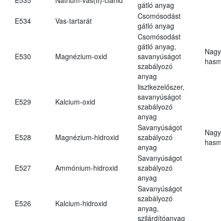
gátló anyag
Csomósodást
E534
Vas-tartarát
gátló anyag
Csomósodást
gátló anyag,
Nagy
E530
Magnézium-oxid
savanyúságot
hasm
szabályozó
anyag
lisztkezelőszer,
savanyúságot
E529
Kalcium-oxid
szabályozó
anyag
Savanyúságot
Nagy
E528
Magnézium-hidroxid
szabályozó
hasm
anyag
Savanyúságot
E527
Ammónium-hidroxid
szabályozó
anyag
Savanyúságot
szabályozó
E526
Kalcium-hidroxid
anyag,
szilárdítóanyag