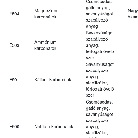
Csomósodást
gátló anyag,
Magnézium-
Nagy
E504
savanyúságot
karbonátok
hasm
szabályozó
anyag
Savanyúságot
szabályozó
Ammónium-
E503
anyag,
karbonátok
térfogatnövelő
szer
Savanyúságot
szabályozó
anyag,
E501
Kálium-karbonátok
stabilizátor,
térfogatnövelő
szer
Csomósodást
gátló anyag,
savanyúságot
szabályozó
E500
Nátrium-karbonátok
anyag,
stabilizátor,