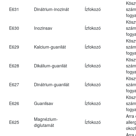
Kösz
E631
Dinátrium-inozinát
Ízfokozó
számá
fogya
Kösz
E630
Inozinsav
Ízfokozó
számá
fogya
Kösz
E629
Kalcium-guanilát
Ízfokozó
számá
fogya
Kösz
E628
Dikálium-guanilát
Ízfokozó
számá
fogya
Kösz
E627
Dinátrium-guanilát
Ízfokozó
számá
fogya
Kösz
E626
Guanilsav
Ízfokozó
számá
fogya
Arra
Magnézium-
E625
Ízfokozó
aller
diglutamát
okoz
Arra