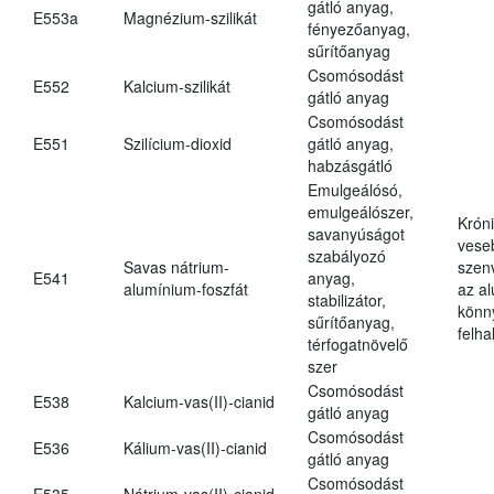
gátló anyag,
E553a
Magnézium-szilikát
fényezőanyag,
sűrítőanyag
Csomósodást
E552
Kalcium-szilikát
gátló anyag
Csomósodást
E551
Szilícium-dioxid
gátló anyag,
habzásgátló
Emulgeálósó,
emulgeálószer,
Krón
savanyúságot
vese
szabályozó
Savas nátrium-
szen
E541
anyag,
alumínium-foszfát
az a
stabilizátor,
könn
sűrítőanyag,
felh
térfogatnövelő
szer
Csomósodást
E538
Kalcium-vas(II)-cianid
gátló anyag
Csomósodást
E536
Kálium-vas(II)-cianid
gátló anyag
Csomósodást
E535
Nátrium-vas(II)-cianid