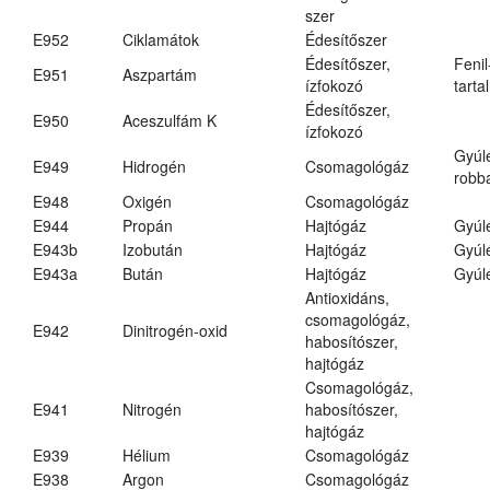
szer
E952
Ciklamátok
Édesítőszer
Édesítőszer,
Fenil
E951
Aszpartám
ízfokozó
tarta
Édesítőszer,
E950
Aceszulfám K
ízfokozó
Gyúl
E949
Hidrogén
Csomagológáz
robba
E948
Oxigén
Csomagológáz
E944
Propán
Hajtógáz
Gyúl
E943b
Izobután
Hajtógáz
Gyúl
E943a
Bután
Hajtógáz
Gyúl
Antioxidáns,
csomagológáz,
E942
Dinitrogén-oxid
habosítószer,
hajtógáz
Csomagológáz,
E941
Nitrogén
habosítószer,
hajtógáz
E939
Hélium
Csomagológáz
E938
Argon
Csomagológáz