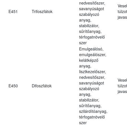
nedvesítőszer,
Vese
savanyúságot
E451
Trifoszfátok
túlzo
szabályozó
javas
anyag,
stabilizátor,
sűrítőanyag,
térfogatnövelő
szer
Emulgeálósó,
emulgeálószer,
kelátképző
anyag,
lisztkezelőszer,
nedvesítőszer,
Vese
savanyúságot
E450
Difoszfátok
túlzo
szabályozó
javas
anyag,
stabilizátor,
sűrítőanyag,
szilárdítóanyag,
térfogatnövelő
szer