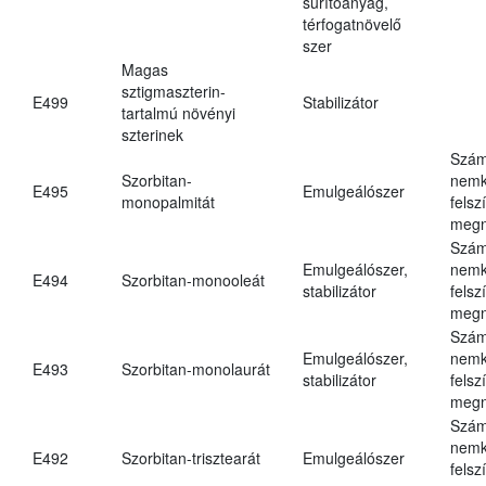
sűrítőanyag,
térfogatnövelő
szer
Magas
sztigmaszterin-
E499
Stabilizátor
tartalmú növényi
szterinek
Szám
Szorbitan-
nemk
E495
Emulgeálószer
monopalmitát
felsz
megn
Szám
Emulgeálószer,
nemk
E494
Szorbitan-monooleát
stabilizátor
felsz
megn
Szám
Emulgeálószer,
nemk
E493
Szorbitan-monolaurát
stabilizátor
felsz
megn
Szám
nemk
E492
Szorbitan-trisztearát
Emulgeálószer
felsz