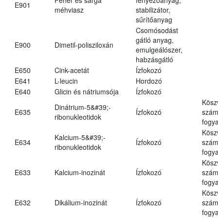
E901
méhviasz
stabilizátor,
sűrítőanyag
Csomósodást
gátló anyag,
E900
Dimetil-polisziloxán
emulgeálószer,
habzásgátló
E650
Cink-acetát
Ízfokozó
E641
L-leucin
Hordozó
E640
Glicin és nátriumsója
Ízfokozó
Kösz
Dinátrium-5&#39;-
E635
Ízfokozó
számá
ribonukleotidok
fogya
Kösz
Kalcium-5&#39;-
E634
Ízfokozó
számá
ribonukleotidok
fogya
Kösz
E633
Kalcium-inozinát
Ízfokozó
számá
fogya
Kösz
E632
Dikálium-inozinát
Ízfokozó
számá
fogya