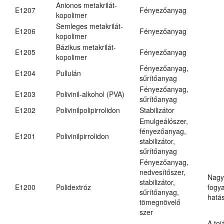
Anionos metakrilát-
E1207
Fényezőanyag
kopolimer
Semleges metakrilát-
E1206
Fényezőanyag
kopolimer
Bázikus metakrilát-
E1205
Fényezőanyag
kopolimer
Fényezőanyag,
E1204
Pullulán
sűrítőanyag
Fényezőanyag,
E1203
Polivinil-alkohol (PVA)
sűrítőanyag
E1202
Polivinilpolipirrolidon
Stabilizátor
Emulgeálószer,
fényezőanyag,
E1201
Polivinilpirrolidon
stabilizátor,
sűrítőanyag
Fényezőanyag,
nedvesítőszer,
Nagy
stabilizátor,
E1200
Polidextróz
fogy
sűrítőanyag,
hatá
tömegnövelő
szer
A toj