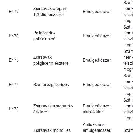
Szám
Zsírsavak propán-
nemk
E477
Emulgeálószer
1,2-diol-észterei
felsz
megn
Szám
Poliglicerin-
nemk
E476
Emulgeálószer
poliricinoleát
felsz
megn
Szám
Zsírsavak
nemk
E475
Emulgeálószer
poliglicerin-észterei
felsz
megn
Szám
nemk
E474
Szaharózgliceridek
Emulgeálószer
felsz
megn
Szám
Zsírsavak szacharóz-
Emulgeálószer,
nemk
E473
észterei
stabilizátor
felsz
megn
Antioxidáns,
Zsírsavak mono- és
emulgeálószer,
Szám