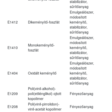
stabilizátor,
sűrítőanyag
Emulgeálószer,
módosított
E1412
Dikeményítő-foszfát
keményítő,
stabilizátor,
sűrítőanyag
Emulgeálószer,
módosított
Monokeményítő-
E1410
keményítő,
foszfát
stabilizátor,
sűrítőanyag
Emulgeálószer,
módosított
E1404
Oxidált keményítő
keményítő,
stabilizátor,
sűrítőanyag
Poli(vinil-alkohol)-
E1209
poli(etilénglikol) ojtott
Fényezőanyag
kopolimer
Poli(vinil-pirrolidon)-
E1208
Fényezőanyag
vinil-acetát kopolimer