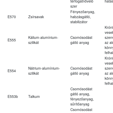
térfogatnövelő
hatá
szer
Fényezőanyag,
E570
Zsírsavak
habzásgátló,
stabilizátor
Krón
vese
Kálium-alumínium-
Csomósodást
szen
E555
szilikát
gátló anyag
az a
könn
felh
Krón
vese
Nátrium-alumínium-
Csomósodást
szen
E554
szilikát
gátló anyag
az a
könn
felh
Csomósodást
gátló anyag,
E553b
Talkum
fényezőanyag,
sűrítőanyag
Csomósodást