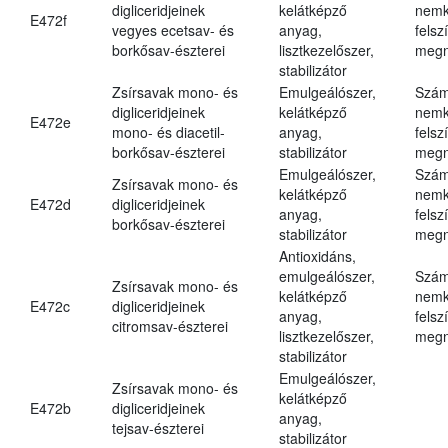
digliceridjeinek
kelátképző
nemk
E472f
vegyes ecetsav- és
anyag,
felsz
borkősav-észterei
lisztkezelőszer,
megn
stabilizátor
Zsírsavak mono- és
Emulgeálószer,
Szám
digliceridjeinek
kelátképző
nemk
E472e
mono- és diacetil-
anyag,
felsz
borkősav-észterei
stabilizátor
megn
Emulgeálószer,
Szám
Zsírsavak mono- és
kelátképző
nemk
E472d
digliceridjeinek
anyag,
felsz
borkősav-észterei
stabilizátor
megn
Antioxidáns,
emulgeálószer,
Szám
Zsírsavak mono- és
kelátképző
nemk
E472c
digliceridjeinek
anyag,
felsz
citromsav-észterei
lisztkezelőszer,
megn
stabilizátor
Emulgeálószer,
Zsírsavak mono- és
kelátképző
E472b
digliceridjeinek
anyag,
tejsav-észterei
stabilizátor