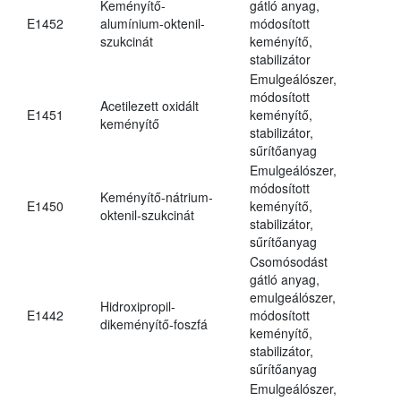
Keményítő-
gátló anyag,
E1452
alumínium-oktenil-
módosított
szukcinát
keményítő,
stabilizátor
Emulgeálószer,
módosított
Acetilezett oxidált
E1451
keményítő,
keményítő
stabilizátor,
sűrítőanyag
Emulgeálószer,
módosított
Keményítő-nátrium-
E1450
keményítő,
oktenil-szukcinát
stabilizátor,
sűrítőanyag
Csomósodást
gátló anyag,
emulgeálószer,
Hidroxipropil-
E1442
módosított
dikeményítő-foszfá
keményítő,
stabilizátor,
sűrítőanyag
Emulgeálószer,