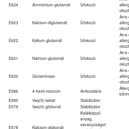
E624
Ammónium-glutamát
Ízfokozó
aller
okoz
Arra
E623
Kalcium-diglutamát
Ízfokozó
aller
okoz
Arra
E622
Kálium-glutamát
Ízfokozó
aller
okoz
Arra
E621
Nátrium-glutamát
Ízfokozó
aller
okoz
Arra
E620
Glutaminsav
Ízfokozó
aller
okoz
Aller
E586
4-hexil-rezorcin
Antioxidáns
bőrir
E585
Vas(II)-laktát
Stabilizátor
E579
Vas(II)-glükonát
Stabilizátor
Kelátképző
anyag,
savanyúságot
E578
Kalcium-glükonát