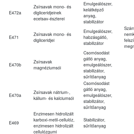
Emulgeálószer,
Zsírsavak mono- és
kelátképző
E472a
digliceridjeinek
anyag,
ecetsav-észterei
stabilizátor
Szám
Emulgeálószer,
Zsírsavak mono- és
nemk
E471
habzásgátló,
digliceridjei
felsz
stabilizátor
megn
Csomósodást
gátló anyag,
Zsírsavak
E470b
emulgeálószer,
magnéziumsói
stabilizátor,
sűrítőanyag
Csomósodást
gátló anyag,
Zsírsavak nátrium-,
E470a
emulgeálószer,
kálium- és kalciumsói
stabilizátor,
sűrítőanyag
Enzimesen hidrolizált
karboxi-metil-cellulóz,
Stabilizátor,
E469
enzimesen hidrolizált
sűrítőanyag
cellulózgumi