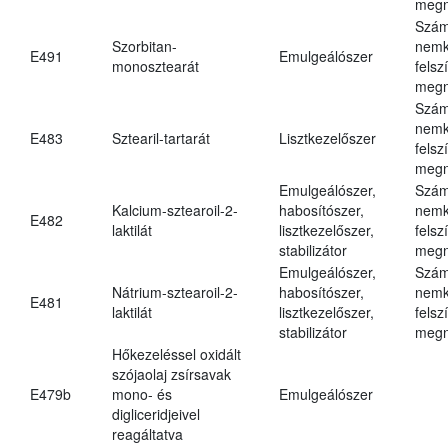
megn
Szám
Szorbitan-
nemk
E491
Emulgeálószer
monosztearát
felsz
megn
Szám
nemk
E483
Sztearil-tartarát
Lisztkezelőszer
felsz
megn
Emulgeálószer,
Szám
Kalcium-sztearoil-2-
habosítószer,
nemk
E482
laktilát
lisztkezelőszer,
felsz
stabilizátor
megn
Emulgeálószer,
Szám
Nátrium-sztearoil-2-
habosítószer,
nemk
E481
laktilát
lisztkezelőszer,
felsz
stabilizátor
megn
Hőkezeléssel oxidált
szójaolaj zsírsavak
E479b
mono- és
Emulgeálószer
digliceridjeivel
reagáltatva