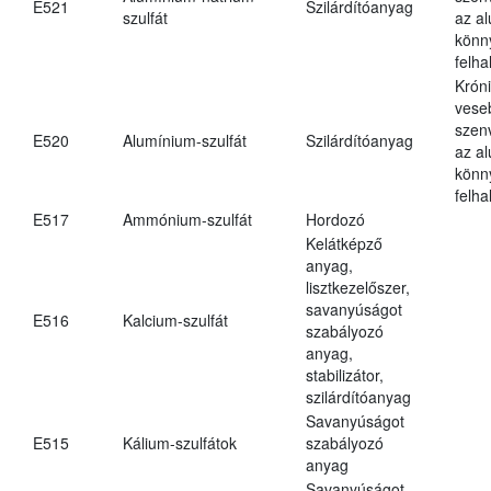
E521
Szilárdítóanyag
szulfát
az a
könn
felh
Krón
vese
szen
E520
Alumínium-szulfát
Szilárdítóanyag
az a
könn
felh
E517
Ammónium-szulfát
Hordozó
Kelátképző
anyag,
lisztkezelőszer,
savanyúságot
E516
Kalcium-szulfát
szabályozó
anyag,
stabilizátor,
szilárdítóanyag
Savanyúságot
E515
Kálium-szulfátok
szabályozó
anyag
Savanyúságot