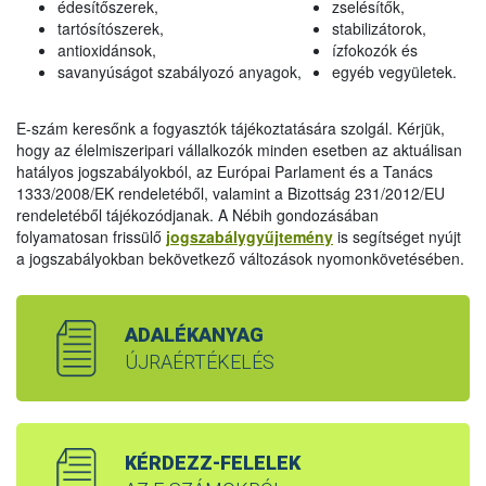
édesítőszerek,
zselésítők,
tartósítószerek,
stabilizátorok,
antioxidánsok,
ízfokozók és
savanyúságot szabályozó anyagok,
egyéb vegyületek.
E-szám keresőnk a fogyasztók tájékoztatására szolgál. Kérjük,
hogy az élelmiszeripari vállalkozók minden esetben az aktuálisan
hatályos jogszabályokból, az Európai Parlament és a Tanács
1333/2008/EK rendeletéből, valamint a Bizottság 231/2012/EU
rendeletéből tájékozódjanak. A Nébih gondozásában
folyamatosan frissülő
jogszabálygyűjtemény
is segítséget nyújt
a jogszabályokban bekövetkező változások nyomonkövetésében.
ADALÉKANYAG
ÚJRAÉRTÉKELÉS
KÉRDEZZ-FELELEK