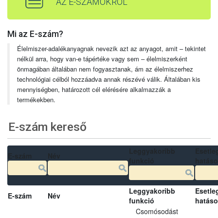
AZ E-SZÁMOKRÓL
Mi az E-szám?
Élelmiszer-adalékanyagnak nevezik azt az anyagot, amit – tekintet
nélkül arra, hogy van-e tápértéke vagy sem – élelmiszerként
önmagában általában nem fogyasztanak, ám az élelmiszerhez
technológiai célból hozzáadva annak részévé válik. Általában kis
mennyiségben, határozott cél elérésére alkalmazzák a
termékekben.
E-szám kereső
Leggyakoribb
Esetle
E-szám
Név
funkció
hatás
Leggyakoribb
Esetle
E-szám
Név
funkció
hatás
Csomósodást