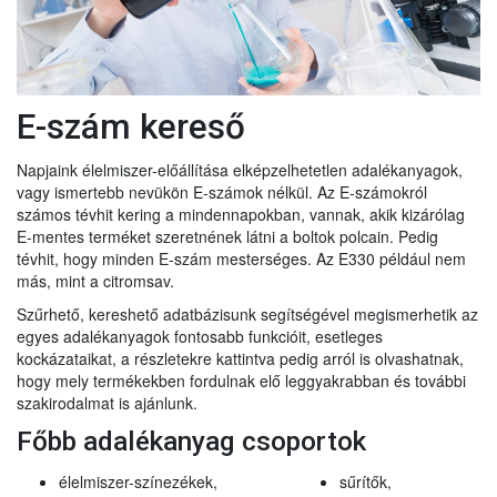
E-szám kereső
Napjaink élelmiszer-előállítása elképzelhetetlen adalékanyagok,
vagy ismertebb nevükön E-számok nélkül. Az E-számokról
számos tévhit kering a mindennapokban, vannak, akik kizárólag
E-mentes terméket szeretnének látni a boltok polcain. Pedig
tévhit, hogy minden E-szám mesterséges. Az E330 például nem
más, mint a citromsav.
Szűrhető, kereshető adatbázisunk segítségével megismerhetik az
egyes adalékanyagok fontosabb funkcióit, esetleges
kockázataikat, a részletekre kattintva pedig arról is olvashatnak,
hogy mely termékekben fordulnak elő leggyakrabban és további
szakirodalmat is ajánlunk.
Főbb adalékanyag csoportok
élelmiszer-színezékek,
sűrítők,