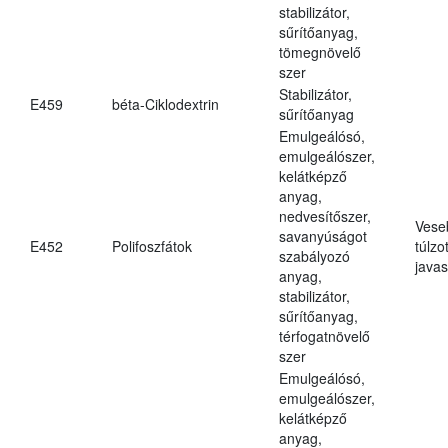
stabilizátor,
sűrítőanyag,
tömegnövelő
szer
Stabilizátor,
E459
béta-Ciklodextrin
sűrítőanyag
Emulgeálósó,
emulgeálószer,
kelátképző
anyag,
nedvesítőszer,
Vese
savanyúságot
E452
Polifoszfátok
túlzo
szabályozó
javas
anyag,
stabilizátor,
sűrítőanyag,
térfogatnövelő
szer
Emulgeálósó,
emulgeálószer,
kelátképző
anyag,