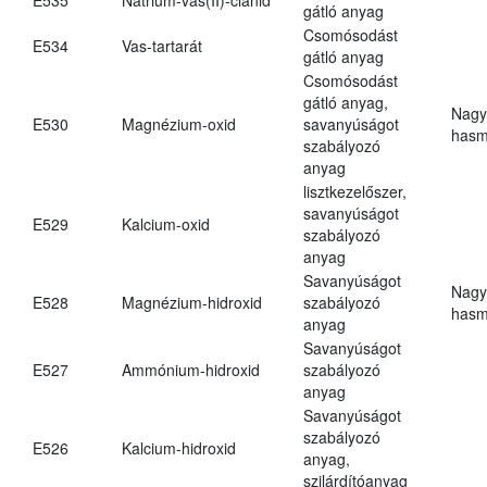
gátló anyag
Csomósodást
E534
Vas-tartarát
gátló anyag
Csomósodást
gátló anyag,
Nagy
E530
Magnézium-oxid
savanyúságot
hasm
szabályozó
anyag
lisztkezelőszer,
savanyúságot
E529
Kalcium-oxid
szabályozó
anyag
Savanyúságot
Nagy
E528
Magnézium-hidroxid
szabályozó
hasm
anyag
Savanyúságot
E527
Ammónium-hidroxid
szabályozó
anyag
Savanyúságot
szabályozó
E526
Kalcium-hidroxid
anyag,
szilárdítóanyag