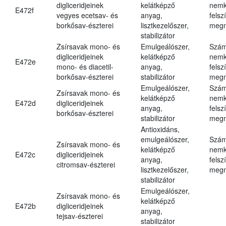
digliceridjeinek
kelátképző
nemk
E472f
vegyes ecetsav- és
anyag,
felsz
borkősav-észterei
lisztkezelőszer,
megn
stabilizátor
Zsírsavak mono- és
Emulgeálószer,
Szám
digliceridjeinek
kelátképző
nemk
E472e
mono- és diacetil-
anyag,
felsz
borkősav-észterei
stabilizátor
megn
Emulgeálószer,
Szám
Zsírsavak mono- és
kelátképző
nemk
E472d
digliceridjeinek
anyag,
felsz
borkősav-észterei
stabilizátor
megn
Antioxidáns,
emulgeálószer,
Szám
Zsírsavak mono- és
kelátképző
nemk
E472c
digliceridjeinek
anyag,
felsz
citromsav-észterei
lisztkezelőszer,
megn
stabilizátor
Emulgeálószer,
Zsírsavak mono- és
kelátképző
E472b
digliceridjeinek
anyag,
tejsav-észterei
stabilizátor