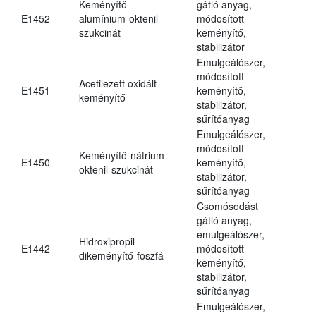
Keményítő-
gátló anyag,
E1452
alumínium-oktenil-
módosított
szukcinát
keményítő,
stabilizátor
Emulgeálószer,
módosított
Acetilezett oxidált
E1451
keményítő,
keményítő
stabilizátor,
sűrítőanyag
Emulgeálószer,
módosított
Keményítő-nátrium-
E1450
keményítő,
oktenil-szukcinát
stabilizátor,
sűrítőanyag
Csomósodást
gátló anyag,
emulgeálószer,
Hidroxipropil-
E1442
módosított
dikeményítő-foszfá
keményítő,
stabilizátor,
sűrítőanyag
Emulgeálószer,