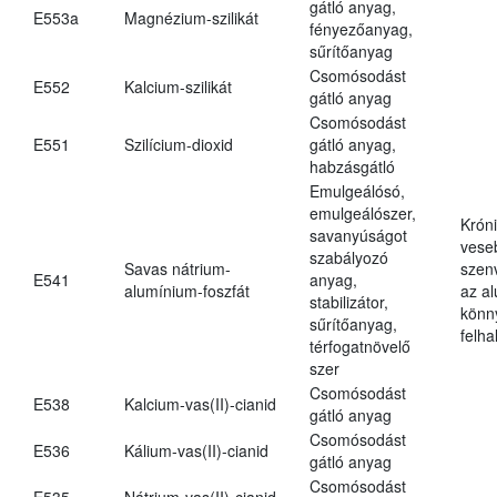
gátló anyag,
E553a
Magnézium-szilikát
fényezőanyag,
sűrítőanyag
Csomósodást
E552
Kalcium-szilikát
gátló anyag
Csomósodást
E551
Szilícium-dioxid
gátló anyag,
habzásgátló
Emulgeálósó,
emulgeálószer,
Krón
savanyúságot
vese
szabályozó
Savas nátrium-
szen
E541
anyag,
alumínium-foszfát
az a
stabilizátor,
könn
sűrítőanyag,
felh
térfogatnövelő
szer
Csomósodást
E538
Kalcium-vas(II)-cianid
gátló anyag
Csomósodást
E536
Kálium-vas(II)-cianid
gátló anyag
Csomósodást
E535
Nátrium-vas(II)-cianid