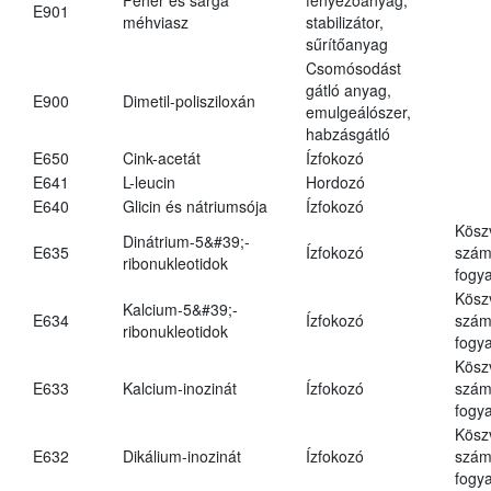
E901
méhviasz
stabilizátor,
sűrítőanyag
Csomósodást
gátló anyag,
E900
Dimetil-polisziloxán
emulgeálószer,
habzásgátló
E650
Cink-acetát
Ízfokozó
E641
L-leucin
Hordozó
E640
Glicin és nátriumsója
Ízfokozó
Kösz
Dinátrium-5&#39;-
E635
Ízfokozó
számá
ribonukleotidok
fogya
Kösz
Kalcium-5&#39;-
E634
Ízfokozó
számá
ribonukleotidok
fogya
Kösz
E633
Kalcium-inozinát
Ízfokozó
számá
fogya
Kösz
E632
Dikálium-inozinát
Ízfokozó
számá
fogya