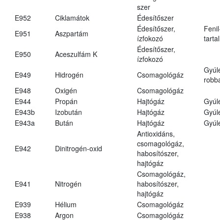
szer
E952
Ciklamátok
Édesítőszer
Édesítőszer,
Fenil
E951
Aszpartám
ízfokozó
tarta
Édesítőszer,
E950
Aceszulfám K
ízfokozó
Gyúl
E949
Hidrogén
Csomagológáz
robba
E948
Oxigén
Csomagológáz
E944
Propán
Hajtógáz
Gyúl
E943b
Izobután
Hajtógáz
Gyúl
E943a
Bután
Hajtógáz
Gyúl
Antioxidáns,
csomagológáz,
E942
Dinitrogén-oxid
habosítószer,
hajtógáz
Csomagológáz,
E941
Nitrogén
habosítószer,
hajtógáz
E939
Hélium
Csomagológáz
E938
Argon
Csomagológáz