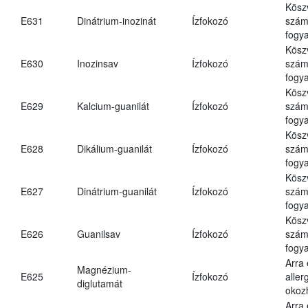
Kösz
E631
Dinátrium-inozinát
Ízfokozó
számá
fogya
Kösz
E630
Inozinsav
Ízfokozó
számá
fogya
Kösz
E629
Kalcium-guanilát
Ízfokozó
számá
fogya
Kösz
E628
Dikálium-guanilát
Ízfokozó
számá
fogya
Kösz
E627
Dinátrium-guanilát
Ízfokozó
számá
fogya
Kösz
E626
Guanilsav
Ízfokozó
számá
fogya
Arra
Magnézium-
E625
Ízfokozó
aller
diglutamát
okoz
Arra