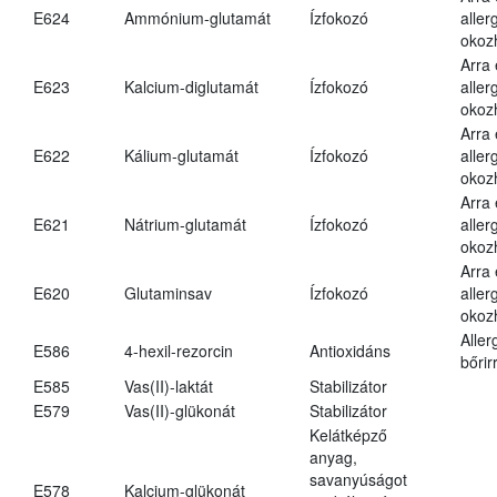
E624
Ammónium-glutamát
Ízfokozó
aller
okoz
Arra
E623
Kalcium-diglutamát
Ízfokozó
aller
okoz
Arra
E622
Kálium-glutamát
Ízfokozó
aller
okoz
Arra
E621
Nátrium-glutamát
Ízfokozó
aller
okoz
Arra
E620
Glutaminsav
Ízfokozó
aller
okoz
Aller
E586
4-hexil-rezorcin
Antioxidáns
bőrir
E585
Vas(II)-laktát
Stabilizátor
E579
Vas(II)-glükonát
Stabilizátor
Kelátképző
anyag,
savanyúságot
E578
Kalcium-glükonát