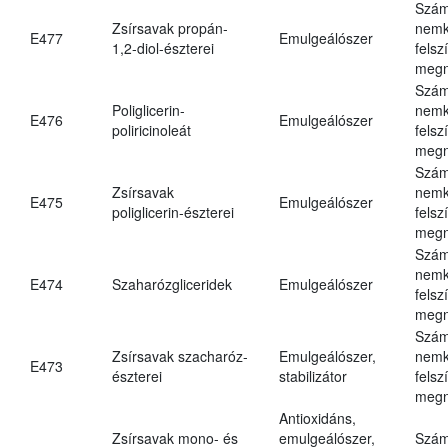
Szám
Zsírsavak propán-
nemk
E477
Emulgeálószer
1,2-diol-észterei
felsz
megn
Szám
Poliglicerin-
nemk
E476
Emulgeálószer
poliricinoleát
felsz
megn
Szám
Zsírsavak
nemk
E475
Emulgeálószer
poliglicerin-észterei
felsz
megn
Szám
nemk
E474
Szaharózgliceridek
Emulgeálószer
felsz
megn
Szám
Zsírsavak szacharóz-
Emulgeálószer,
nemk
E473
észterei
stabilizátor
felsz
megn
Antioxidáns,
Zsírsavak mono- és
emulgeálószer,
Szám