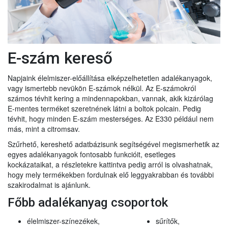
E-szám kereső
Napjaink élelmiszer-előállítása elképzelhetetlen adalékanyagok,
vagy ismertebb nevükön E-számok nélkül. Az E-számokról
számos tévhit kering a mindennapokban, vannak, akik kizárólag
E-mentes terméket szeretnének látni a boltok polcain. Pedig
tévhit, hogy minden E-szám mesterséges. Az E330 például nem
más, mint a citromsav.
Szűrhető, kereshető adatbázisunk segítségével megismerhetik az
egyes adalékanyagok fontosabb funkcióit, esetleges
kockázataikat, a részletekre kattintva pedig arról is olvashatnak,
hogy mely termékekben fordulnak elő leggyakrabban és további
szakirodalmat is ajánlunk.
Főbb adalékanyag csoportok
élelmiszer-színezékek,
sűrítők,