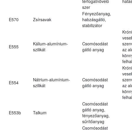
térfogatnövelő
hatá
szer
Fényezőanyag,
E570
Zsírsavak
habzásgátló,
stabilizátor
Krón
vese
Kálium-alumínium-
Csomósodást
szen
E555
szilikát
gátló anyag
az a
könn
felh
Krón
vese
Nátrium-alumínium-
Csomósodást
szen
E554
szilikát
gátló anyag
az a
könn
felh
Csomósodást
gátló anyag,
E553b
Talkum
fényezőanyag,
sűrítőanyag
Csomósodást