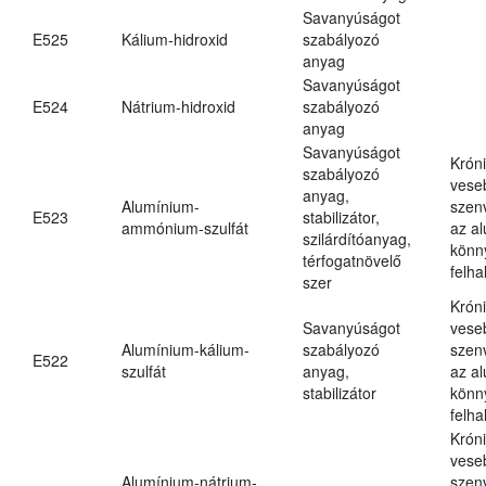
Savanyúságot
E525
Kálium-hidroxid
szabályozó
anyag
Savanyúságot
E524
Nátrium-hidroxid
szabályozó
anyag
Savanyúságot
Krón
szabályozó
vese
anyag,
Alumínium-
szen
E523
stabilizátor,
ammónium-szulfát
az a
szilárdítóanyag,
könn
térfogatnövelő
felh
szer
Krón
Savanyúságot
vese
Alumínium-kálium-
szabályozó
szen
E522
szulfát
anyag,
az a
stabilizátor
könn
felh
Krón
vese
Alumínium-nátrium-
szen