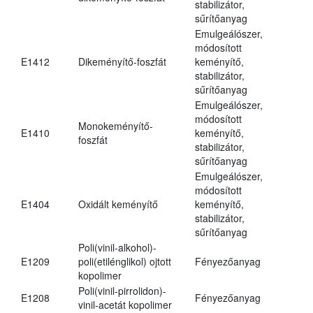
stabilizátor,
sűrítőanyag
Emulgeálószer,
módosított
E1412
Dikeményítő-foszfát
keményítő,
stabilizátor,
sűrítőanyag
Emulgeálószer,
módosított
Monokeményítő-
E1410
keményítő,
foszfát
stabilizátor,
sűrítőanyag
Emulgeálószer,
módosított
E1404
Oxidált keményítő
keményítő,
stabilizátor,
sűrítőanyag
Poli(vinil-alkohol)-
E1209
poli(etilénglikol) ojtott
Fényezőanyag
kopolimer
Poli(vinil-pirrolidon)-
E1208
Fényezőanyag
vinil-acetát kopolimer