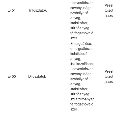
nedvesítőszer,
Vese
savanyúságot
E451
Trifoszfátok
túlzo
szabályozó
javas
anyag,
stabilizátor,
sűrítőanyag,
térfogatnövelő
szer
Emulgeálósó,
emulgeálószer,
kelátképző
anyag,
lisztkezelőszer,
nedvesítőszer,
Vese
savanyúságot
E450
Difoszfátok
túlzo
szabályozó
javas
anyag,
stabilizátor,
sűrítőanyag,
szilárdítóanyag,
térfogatnövelő
szer