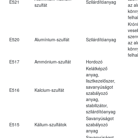
E521
Szilárdítóanyag
szulfát
az a
könn
felh
Krón
vese
szen
E520
Alumínium-szulfát
Szilárdítóanyag
az a
könn
felh
E517
Ammónium-szulfát
Hordozó
Kelátképző
anyag,
lisztkezelőszer,
savanyúságot
E516
Kalcium-szulfát
szabályozó
anyag,
stabilizátor,
szilárdítóanyag
Savanyúságot
E515
Kálium-szulfátok
szabályozó
anyag
Savanyúságot