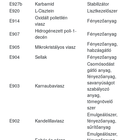
E927b
Karbamid
Stabilizátor
E920
L-Cisztein
Lisztkezelőszer
Oxidált polietilén
E914
Fényezőanyag
viasz
Hidrogénezett poli-1-
E907
Fényezőanyag
decén
Fényezőanyag,
E905
Mikrokristályos viasz
habzásgátló
E904
Sellak
Fényezőanyag
Csomósodást
gátló anyag,
fényezőanyag,
savanyúságot
E903
Karnaubaviasz
szabályozó
anyag,
tömegnövelő
szer
Emulgeálószer,
E902
Kandelillaviasz
fényezőanyag,
sűrítőanyag
Emulgeálószer,
Fehér és sárga
fényezőanyag,