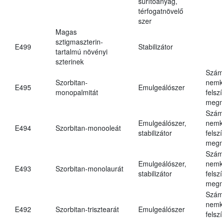
sűrítőanyag,
térfogatnövelő
szer
Magas
sztigmaszterin-
E499
Stabilizátor
tartalmú növényi
szterinek
Szám
Szorbitan-
nemk
E495
Emulgeálószer
monopalmitát
felsz
megn
Szám
Emulgeálószer,
nemk
E494
Szorbitan-monooleát
stabilizátor
felsz
megn
Szám
Emulgeálószer,
nemk
E493
Szorbitan-monolaurát
stabilizátor
felsz
megn
Szám
nemk
E492
Szorbitan-trisztearát
Emulgeálószer
felsz