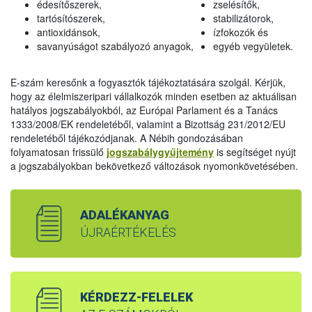
édesítőszerek,
zselésítők,
tartósítószerek,
stabilizátorok,
antioxidánsok,
ízfokozók és
savanyúságot szabályozó anyagok,
egyéb vegyületek.
E-szám keresőnk a fogyasztók tájékoztatására szolgál. Kérjük,
hogy az élelmiszeripari vállalkozók minden esetben az aktuálisan
hatályos jogszabályokból, az Európai Parlament és a Tanács
1333/2008/EK rendeletéből, valamint a Bizottság 231/2012/EU
rendeletéből tájékozódjanak. A Nébih gondozásában
folyamatosan frissülő
jogszabálygyűjtemény
is segítséget nyújt
a jogszabályokban bekövetkező változások nyomonkövetésében.
ADALÉKANYAG
ÚJRAÉRTÉKELÉS
KÉRDEZZ-FELELEK