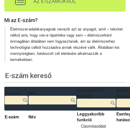
AZ E-SZÁMOKRÓL
Mi az E-szám?
Élelmiszer-adalékanyagnak nevezik azt az anyagot, amit – tekintet
nélkül arra, hogy van-e tápértéke vagy sem – élelmiszerként
önmagában általában nem fogyasztanak, ám az élelmiszerhez
technológiai célból hozzáadva annak részévé válik. Általában kis
mennyiségben, határozott cél elérésére alkalmazzák a
termékekben.
E-szám kereső
Leggyakoribb
Esetle
E-szám
Név
funkció
hatás
Leggyakoribb
Esetle
E-szám
Név
funkció
hatás
Csomósodást