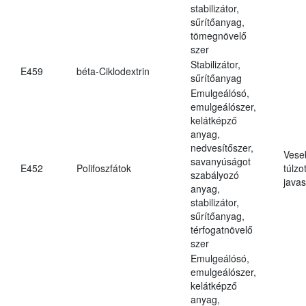
stabilizátor,
sűrítőanyag,
tömegnövelő
szer
Stabilizátor,
E459
béta-Ciklodextrin
sűrítőanyag
Emulgeálósó,
emulgeálószer,
kelátképző
anyag,
nedvesítőszer,
Vese
savanyúságot
E452
Polifoszfátok
túlzo
szabályozó
javas
anyag,
stabilizátor,
sűrítőanyag,
térfogatnövelő
szer
Emulgeálósó,
emulgeálószer,
kelátképző
anyag,