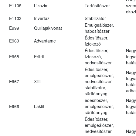
E1105
Lizozim
Tartósítószer
szem
okoz
E1103
Invertáz
Stabilizátor
Emulgeálószer,
E999
Quillajakivonat
habosítószer
Édesítőszer,
E969
Advantame
ízfokozó
Édesítőszer,
Nagy
E968
Eritrit
ízfokozó,
fogy
nedvesítőszer
hatá
Édesítőszer,
Nagy
emulgeálószer,
fogy
E967
Xilit
nedvesítőszer,
hatá
stabilizátor,
adha
sűrítőanyag
édesítőszer,
Nagy
E966
Laktit
emulgeálószer,
fogy
sűrítőanyag
hatá
Édesítőszer,
emulgeálószer,
nedvesítőszer,
Nagy