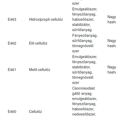
szer
Emulgeálószer,
fényezőanyag,
Nagy
E463
Hidroxipropil-cellulóz
habosítószer,
hasha
stabilizátor,
sűrítőanyag
Fényezőanyag,
sűrítőanyag,
Nagy
E462
Etil-cellulóz
tömegnövelő
hasha
szer
Emulgeálószer,
fényezőanyag,
stabilizátor,
Nagy
E461
Metil-cellulóz
sűrítőanyag,
hasha
tömegnövelő
szer
Csomósodást
gátló anyag,
emulgeálószer,
fényezőanyag,
habosítószer,
E460
Cellulóz
nedvesítőszer,