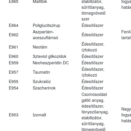
E965
Maltitok
stabilizátor,
fogy
sűrítőanyag,
hatá
tömegnövelő
szer
E964
Poliglucitszirup
Édesítőszer
Aszpartám-
Fenil
E962
Édesítőszer
aceszulfámsó
tarta
Édesítőszer,
E961
Neotám
ízfokozó
E960
Szteviol glikozidok
Édesítőszer
E959
Neoheszperidin DC
Édesítőszer
Édesítőszer,
E957
Taumatin
ízfokozó
E955
Szukralóz
Édesítőszer
E954
Szacharinok
Édesítőszer
Csomósodást
gátló anyag,
édesítőszer,
Nagy
fényezőanyag,
E953
Izomalt
fogy
stabilizátor,
hatá
sűrítőanyag,
tömegnövelő