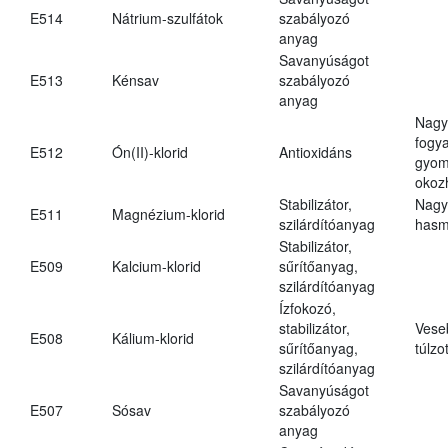
E514
Nátrium-szulfátok
szabályozó
anyag
Savanyúságot
E513
Kénsav
szabályozó
anyag
Nagy
fogy
E512
Ón(II)-klorid
Antioxidáns
gyom
okoz
Stabilizátor,
Nagy
E511
Magnézium-klorid
szilárdítóanyag
hasm
Stabilizátor,
E509
Kalcium-klorid
sűrítőanyag,
szilárdítóanyag
Ízfokozó,
stabilizátor,
Vese
E508
Kálium-klorid
sűrítőanyag,
túlzo
szilárdítóanyag
Savanyúságot
E507
Sósav
szabályozó
anyag