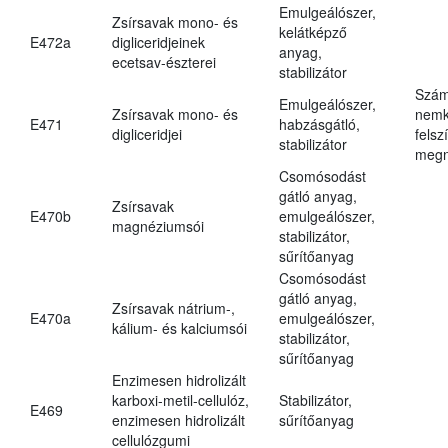
Emulgeálószer,
Zsírsavak mono- és
kelátképző
E472a
digliceridjeinek
anyag,
ecetsav-észterei
stabilizátor
Szám
Emulgeálószer,
Zsírsavak mono- és
nemk
E471
habzásgátló,
digliceridjei
felsz
stabilizátor
megn
Csomósodást
gátló anyag,
Zsírsavak
E470b
emulgeálószer,
magnéziumsói
stabilizátor,
sűrítőanyag
Csomósodást
gátló anyag,
Zsírsavak nátrium-,
E470a
emulgeálószer,
kálium- és kalciumsói
stabilizátor,
sűrítőanyag
Enzimesen hidrolizált
karboxi-metil-cellulóz,
Stabilizátor,
E469
enzimesen hidrolizált
sűrítőanyag
cellulózgumi