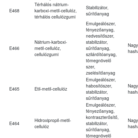
Térhálós nátrium-
Stabilizátor,
E468
karboxi-metil-cellulóz,
sűrítőanyag
térhálós cellulózgumi
Emulgeálószer,
fényezőanyag,
nedvesítőszer,
Nátrium-karboxi-
stabilizátor,
Nagy
E466
metil-cellulóz,
sűrítőanyag,
hasha
cellulózgumi
szilárdítóanyag,
tömegnövelő
szer,
zselésítőanyag
Emulgeálószer,
habosítószer,
Nagy
E465
Etil-metil-cellulóz
stabilizátor,
hasha
sűrítőanyag
Emulgeálószer,
fényezőanyag,
kontraszterősítő,
Hidroxipropil-metil-
Nagy
E464
stabilizátor,
cellulóz
hasha
sűrítőanyag,
tömegnövelő