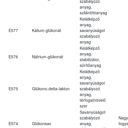
szabályozó
anyag,
szilárdítóanyag
Kelátképző
anyag,
E577
Kálium-glükonát
savanyúságot
szabályozó
anyag
Kelátképző
anyag,
E576
Nátrium-glükonát
stabilizátor,
sűrítőanyag
Kelátképző
anyag,
savanyúságot
E575
Glükono-delta-lakton
szabályozó
anyag,
térfogatnövelő
szer
Savanyúságot
szabályozó
Nagy
E574
Glükonsav
anyag,
fogy