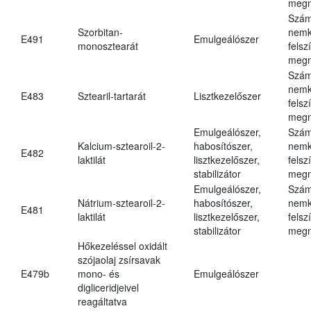
megn
Szám
Szorbitan-
nemk
E491
Emulgeálószer
monosztearát
felsz
megn
Szám
nemk
E483
Sztearil-tartarát
Lisztkezelőszer
felsz
megn
Emulgeálószer,
Szám
Kalcium-sztearoil-2-
habosítószer,
nemk
E482
laktilát
lisztkezelőszer,
felsz
stabilizátor
megn
Emulgeálószer,
Szám
Nátrium-sztearoil-2-
habosítószer,
nemk
E481
laktilát
lisztkezelőszer,
felsz
stabilizátor
megn
Hőkezeléssel oxidált
szójaolaj zsírsavak
E479b
mono- és
Emulgeálószer
digliceridjeivel
reagáltatva