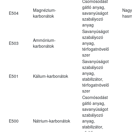
Csomósodást
gátló anyag,
Magnézium-
Nagy
E504
savanyúságot
karbonátok
hasm
szabályozó
anyag
Savanyúságot
szabályozó
Ammónium-
E503
anyag,
karbonátok
térfogatnövelő
szer
Savanyúságot
szabályozó
anyag,
E501
Kálium-karbonátok
stabilizátor,
térfogatnövelő
szer
Csomósodást
gátló anyag,
savanyúságot
szabályozó
E500
Nátrium-karbonátok
anyag,
stabilizátor,