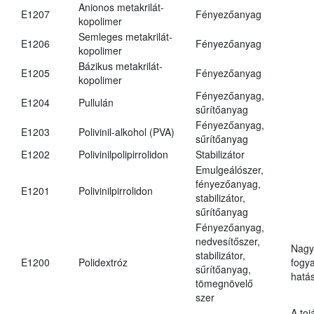
Anionos metakrilát-
E1207
Fényezőanyag
kopolimer
Semleges metakrilát-
E1206
Fényezőanyag
kopolimer
Bázikus metakrilát-
E1205
Fényezőanyag
kopolimer
Fényezőanyag,
E1204
Pullulán
sűrítőanyag
Fényezőanyag,
E1203
Polivinil-alkohol (PVA)
sűrítőanyag
E1202
Polivinilpolipirrolidon
Stabilizátor
Emulgeálószer,
fényezőanyag,
E1201
Polivinilpirrolidon
stabilizátor,
sűrítőanyag
Fényezőanyag,
nedvesítőszer,
Nagy
stabilizátor,
E1200
Polidextróz
fogy
sűrítőanyag,
hatá
tömegnövelő
szer
A toj