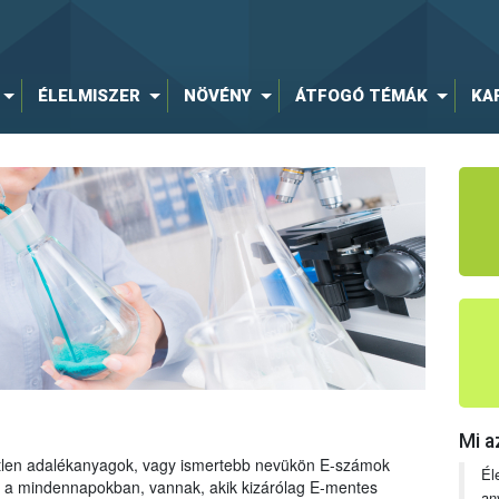
ÉLELMISZER
NÖVÉNY
ÁTFOGÓ TÉMÁK
KA
Mi a
tetlen adalékanyagok, vagy ismertebb nevükön E-számok
Él
ng a mindennapokban, vannak, akik kizárólag E-mentes
an