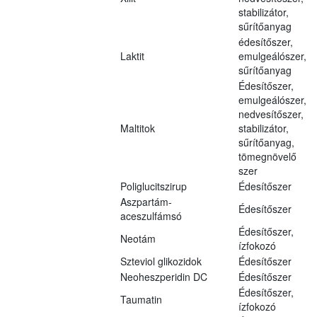
stabilizátor,
sűrítőanyag
édesítőszer,
Laktit
emulgeálószer,
sűrítőanyag
Édesítőszer,
emulgeálószer,
nedvesítőszer,
Maltitok
stabilizátor,
sűrítőanyag,
tömegnövelő
szer
Poliglucitszirup
Édesítőszer
Aszpartám-
Édesítőszer
aceszulfámsó
Édesítőszer,
Neotám
ízfokozó
Szteviol glikozidok
Édesítőszer
Neoheszperidin DC
Édesítőszer
Édesítőszer,
Taumatin
ízfokozó