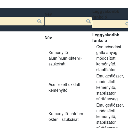
Leggyakoribb
Név
funkció
Leggyakoribb
Név
funkció
Csomósodást
Keményítő-
gátló anyag,
alumínium-oktenil-
módosított
szukcinát
keményítő,
stabilizátor
Emulgeálószer,
módosított
Acetilezett oxidált
keményítő,
keményítő
stabilizátor,
sűrítőanyag
Emulgeálószer,
módosított
Keményítő-nátrium-
keményítő,
oktenil-szukcinát
stabilizátor,
sűrítőanyag