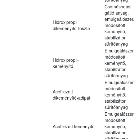
Csomósodást
gátló anyag,
emulgeálószer,
Hidroxipropil-
módosított
dikeményítő-foszfá
keményítő,
stabilizátor,
sűrítőanyag
Emulgeálószer,
módosított
Hidroxipropil-
keményítő,
keményítő
stabilizátor,
sűrítőanyag
Emulgeálószer,
módosított
Acetilezett
keményítő,
dikeményítő-adipát
stabilizátor,
sűrítőanyag
Emulgeálószer,
módosított
Acetilezett keményítő
keményítő,
stabilizátor,
sűrítőanyag