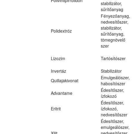
Polivinilpirrolidon
stabilizátor,
sűrítőanyag
Fényezőanyag,
nedvesítőszer,
stabilizátor,
Polidextróz
sűrítőanyag,
tömegnövelő
szer
Lizozim
Tartósítószer
Invertáz
Stabilizátor
Emulgeálószer,
Quillajakivonat
habosítószer
Édesítőszer,
Advantame
ízfokozó
Édesítőszer,
Eritrit
ízfokozó,
nedvesítőszer
Édesítőszer,
emulgeálószer,
Xilit
nedvesítőszer,