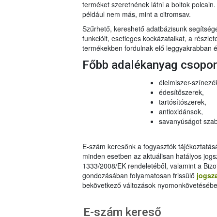
terméket szeretnének látni a boltok polcai
például nem más, mint a citromsav.
Szűrhető, kereshető adatbázisunk segítsé
funkcióit, esetleges kockázataikat, a részlet
termékekben fordulnak elő leggyakrabban és
Főbb adalékanyag csopo
élelmiszer-színezé
édesítőszerek,
tartósítószerek,
antioxidánsok,
savanyúságot szab
E-szám keresőnk a fogyasztók tájékoztatásár
minden esetben az aktuálisan hatályos jog
1333/2008/EK rendeletéből, valamint a Bizo
gondozásában folyamatosan frissülő
jogsz
bekövetkező változások nyomonkövetésébe
E-szám kereső