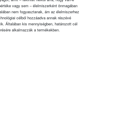
pértéke vagy sem – élelmiszerként önmagában
talában nem fogyasztanak, ám az élelmiszerhez
chnológiai célból hozzáadva annak részévé
lik. Általában kis mennyiségben, határozott cél
érésére alkalmazzák a termékekben.