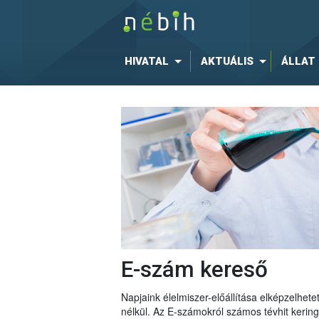
HIVATAL
AKTUÁLIS
ÁLLAT
E-szám kereső
Napjaink élelmiszer-előállítása elképzelhe
nélkül. Az E-számokról számos tévhit keri