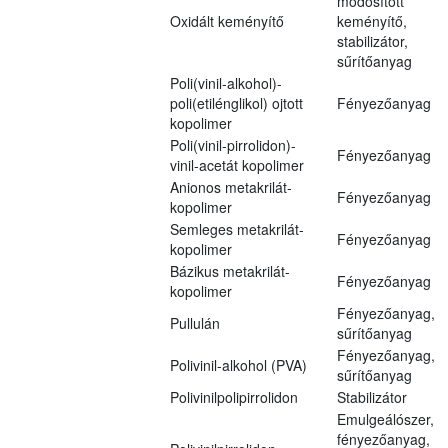
módosított
Oxidált keményítő
keményítő,
stabilizátor,
sűrítőanyag
Poli(vinil-alkohol)-
poli(etilénglikol) ojtott
Fényezőanyag
kopolimer
Poli(vinil-pirrolidon)-
Fényezőanyag
vinil-acetát kopolimer
Anionos metakrilát-
Fényezőanyag
kopolimer
Semleges metakrilát-
Fényezőanyag
kopolimer
Bázikus metakrilát-
Fényezőanyag
kopolimer
Fényezőanyag,
Pullulán
sűrítőanyag
Fényezőanyag,
Polivinil-alkohol (PVA)
sűrítőanyag
Polivinilpolipirrolidon
Stabilizátor
Emulgeálószer,
fényezőanyag,