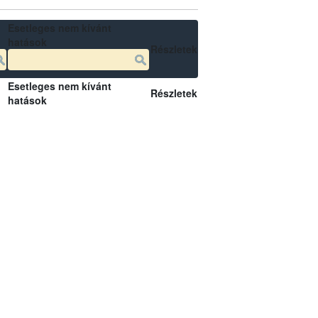
Esetleges nem kívánt
hatások
Részletek
Esetleges nem kívánt
Részletek
hatások