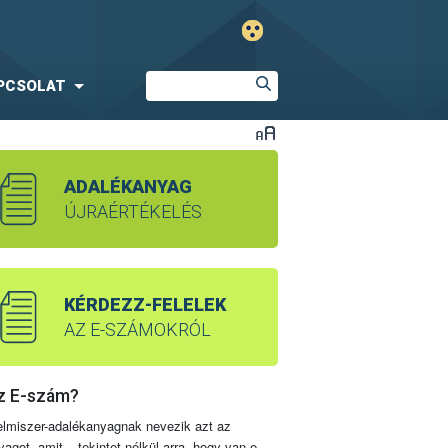
PCSOLAT
ADALÉKANYAG
ÚJRAÉRTÉKELÉS
KÉRDEZZ-FELELEK
AZ E-SZÁMOKRÓL
z E-szám?
elmiszer-adalékanyagnak nevezik azt az
yagot, amit – tekintet nélkül arra, hogy van-e