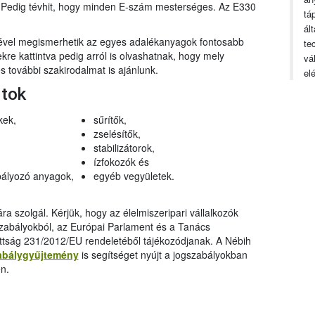
n. Pedig tévhit, hogy minden E-szám mesterséges. Az E330
tá
ál
gével megismerhetik az egyes adalékanyagok fontosabb
te
ekre kattintva pedig arról is olvashatnak, hogy mely
vá
 további szakirodalmat is ajánlunk.
el
rtok
kek,
sűrítők,
zselésítők,
stabilizátorok,
ízfokozók és
ályozó anyagok,
egyéb vegyületek.
a szolgál. Kérjük, hogy az élelmiszeripari vállalkozók
szabályokból, az Európai Parlament és a Tanács
ttság 231/2012/EU rendeletéből tájékozódjanak. A Nébih
abálygyűjtemény
is segítséget nyújt a jogszabályokban
n.