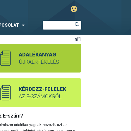
PCSOLAT
ADALÉKANYAG
ÚJRAÉRTÉKELÉS
KÉRDEZZ-FELELEK
AZ E-SZÁMOKRÓL
z E-szám?
elmiszer-adalékanyagnak nevezik azt az
yagot, amit – tekintet nélkül arra, hogy van-e