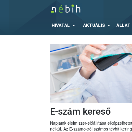
HIVATAL
AKTUÁLIS
ÁLLAT
E-szám kereső
Napjaink élelmiszer-előállítása elképzelhe
nélkül. Az E-számokról számos tévhit keri