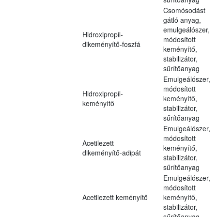
Csomósodást
gátló anyag,
emulgeálószer,
Hidroxipropil-
módosított
dikeményítő-foszfá
keményítő,
stabilizátor,
sűrítőanyag
Emulgeálószer,
módosított
Hidroxipropil-
keményítő,
keményítő
stabilizátor,
sűrítőanyag
Emulgeálószer,
módosított
Acetilezett
keményítő,
dikeményítő-adipát
stabilizátor,
sűrítőanyag
Emulgeálószer,
módosított
Acetilezett keményítő
keményítő,
stabilizátor,
sűrítőanyag