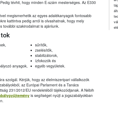
n. Pedig tévhit, hogy minden E-szám mesterséges. Az E330
tá
ál
gével megismerhetik az egyes adalékanyagok fontosabb
te
ekre kattintva pedig arról is olvashatnak, hogy mely
vá
 további szakirodalmat is ajánlunk.
el
rtok
kek,
sűrítők,
zselésítők,
stabilizátorok,
ízfokozók és
ályozó anyagok,
egyéb vegyületek.
a szolgál. Kérjük, hogy az élelmiszeripari vállalkozók
szabályokból, az Európai Parlament és a Tanács
ttság 231/2012/EU rendeletéből tájékozódjanak. A Nébih
abálygyűjtemény
is segítséget nyújt a jogszabályokban
n.