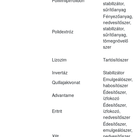
Polivinilpirrolidon
stabilizátor,
sűrítőanyag
Fényezőanyag,
nedvesítőszer,
stabilizátor,
Polidextróz
sűrítőanyag,
tömegnövelő
szer
Lizozim
Tartósítószer
Invertáz
Stabilizátor
Emulgeálószer,
Quillajakivonat
habosítószer
Édesítőszer,
Advantame
ízfokozó
Édesítőszer,
Eritrit
ízfokozó,
nedvesítőszer
Édesítőszer,
emulgeálószer,
Xilit
nedvesítőszer,