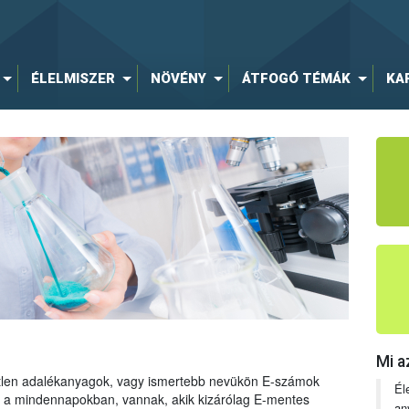
ÉLELMISZER
NÖVÉNY
ÁTFOGÓ TÉMÁK
KA
Mi a
tetlen adalékanyagok, vagy ismertebb nevükön E-számok
Él
ng a mindennapokban, vannak, akik kizárólag E-mentes
an