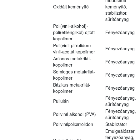
módosított
Oxidált keményítő
keményítő,
stabilizátor,
sűrítőanyag
Poli(vinil-alkohol)-
poli(etilénglikol) ojtott
Fényezőanyag
kopolimer
Poli(vinil-pirrolidon)-
Fényezőanyag
vinil-acetát kopolimer
Anionos metakrilát-
Fényezőanyag
kopolimer
Semleges metakrilát-
Fényezőanyag
kopolimer
Bázikus metakrilát-
Fényezőanyag
kopolimer
Fényezőanyag,
Pullulán
sűrítőanyag
Fényezőanyag,
Polivinil-alkohol (PVA)
sűrítőanyag
Polivinilpolipirrolidon
Stabilizátor
Emulgeálószer,
fényezőanyag,