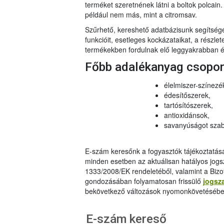
terméket szeretnének látni a boltok polcai
például nem más, mint a citromsav.
Szűrhető, kereshető adatbázisunk segítsé
funkcióit, esetleges kockázataikat, a részlet
termékekben fordulnak elő leggyakrabban és
Főbb adalékanyag csopo
élelmiszer-színezé
édesítőszerek,
tartósítószerek,
antioxidánsok,
savanyúságot szab
E-szám keresőnk a fogyasztók tájékoztatásár
minden esetben az aktuálisan hatályos jog
1333/2008/EK rendeletéből, valamint a Bizo
gondozásában folyamatosan frissülő
jogsz
bekövetkező változások nyomonkövetésébe
E-szám kereső