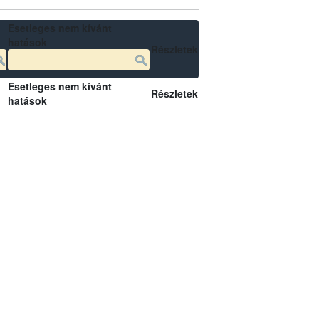
Esetleges nem kívánt
hatások
Részletek
Esetleges nem kívánt
Részletek
hatások