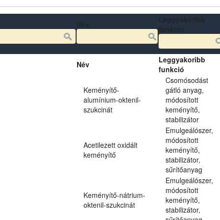
Leggyakoribb
Név
funkció
Leggyakoribb
Név
funkció
Csomósodást
Keményítő-
gátló anyag,
alumínium-oktenil-
módosított
szukcinát
keményítő,
stabilizátor
Emulgeálószer,
módosított
Acetilezett oxidált
keményítő,
keményítő
stabilizátor,
sűrítőanyag
Emulgeálószer,
módosított
Keményítő-nátrium-
keményítő,
oktenil-szukcinát
stabilizátor,
sűrítőanyag