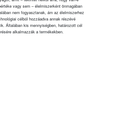
pértéke vagy sem – élelmiszerként önmagában
talában nem fogyasztanak, ám az élelmiszerhez
chnológiai célból hozzáadva annak részévé
lik. Általában kis mennyiségben, határozott cél
érésére alkalmazzák a termékekben.