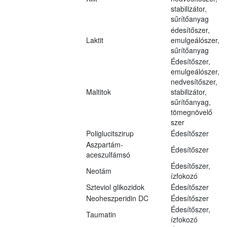
stabilizátor,
sűrítőanyag
édesítőszer,
Laktit
emulgeálószer,
sűrítőanyag
Édesítőszer,
emulgeálószer,
nedvesítőszer,
Maltitok
stabilizátor,
sűrítőanyag,
tömegnövelő
szer
Poliglucitszirup
Édesítőszer
Aszpartám-
Édesítőszer
aceszulfámsó
Édesítőszer,
Neotám
ízfokozó
Szteviol glikozidok
Édesítőszer
Neoheszperidin DC
Édesítőszer
Édesítőszer,
Taumatin
ízfokozó