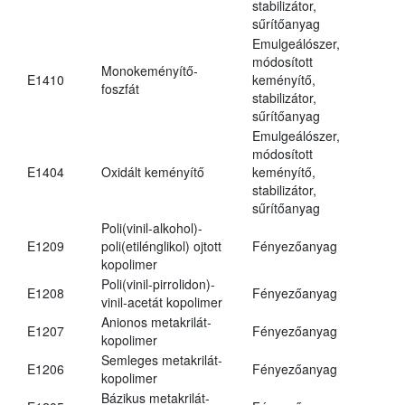
stabilizátor,
sűrítőanyag
Emulgeálószer,
módosított
Monokeményítő-
E1410
keményítő,
foszfát
stabilizátor,
sűrítőanyag
Emulgeálószer,
módosított
E1404
Oxidált keményítő
keményítő,
stabilizátor,
sűrítőanyag
Poli(vinil-alkohol)-
E1209
poli(etilénglikol) ojtott
Fényezőanyag
kopolimer
Poli(vinil-pirrolidon)-
E1208
Fényezőanyag
vinil-acetát kopolimer
Anionos metakrilát-
E1207
Fényezőanyag
kopolimer
Semleges metakrilát-
E1206
Fényezőanyag
kopolimer
Bázikus metakrilát-