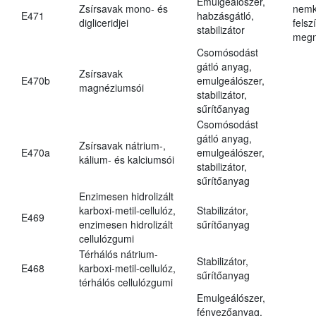
Emulgeálószer,
Zsírsavak mono- és
nemk
E471
habzásgátló,
digliceridjei
felsz
stabilizátor
megn
Csomósodást
gátló anyag,
Zsírsavak
E470b
emulgeálószer,
magnéziumsói
stabilizátor,
sűrítőanyag
Csomósodást
gátló anyag,
Zsírsavak nátrium-,
E470a
emulgeálószer,
kálium- és kalciumsói
stabilizátor,
sűrítőanyag
Enzimesen hidrolizált
karboxi-metil-cellulóz,
Stabilizátor,
E469
enzimesen hidrolizált
sűrítőanyag
cellulózgumi
Térhálós nátrium-
Stabilizátor,
E468
karboxi-metil-cellulóz,
sűrítőanyag
térhálós cellulózgumi
Emulgeálószer,
fényezőanyag,