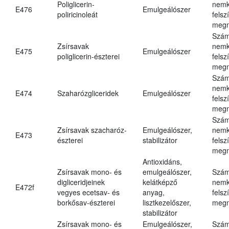
Poliglicerin-
nemk
E476
Emulgeálószer
poliricinoleát
felsz
megn
Szám
Zsírsavak
nemk
E475
Emulgeálószer
poliglicerin-észterei
felsz
megn
Szám
nemk
E474
Szaharózgliceridek
Emulgeálószer
felsz
megn
Szám
Zsírsavak szacharóz-
Emulgeálószer,
nemk
E473
észterei
stabilizátor
felsz
megn
Antioxidáns,
Zsírsavak mono- és
emulgeálószer,
Szám
digliceridjeinek
kelátképző
nemk
E472f
vegyes ecetsav- és
anyag,
felsz
borkősav-észterei
lisztkezelőszer,
megn
stabilizátor
Zsírsavak mono- és
Emulgeálószer,
Szám