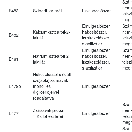
Szám
nemk
E483
Sztearil-tartarát
Lisztkezelőszer
felsz
megn
Emulgeálószer,
Szám
Kalcium-sztearoil-2-
habosítószer,
nemk
E482
laktilát
lisztkezelőszer,
felsz
stabilizátor
megn
Emulgeálószer,
Szám
Nátrium-sztearoil-2-
habosítószer,
nemk
E481
laktilát
lisztkezelőszer,
felsz
stabilizátor
megn
Hőkezeléssel oxidált
szójaolaj zsírsavak
E479b
mono- és
Emulgeálószer
digliceridjeivel
reagáltatva
Szám
Zsírsavak propán-
nemk
E477
Emulgeálószer
1,2-diol-észterei
felsz
megn
Szám