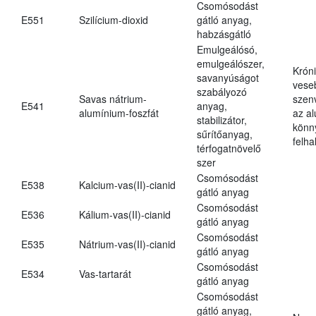
Csomósodást
E551
Szilícium-dioxid
gátló anyag,
habzásgátló
Emulgeálósó,
emulgeálószer,
Krón
savanyúságot
vese
szabályozó
Savas nátrium-
szen
E541
anyag,
alumínium-foszfát
az a
stabilizátor,
könn
sűrítőanyag,
felh
térfogatnövelő
szer
Csomósodást
E538
Kalcium-vas(II)-cianid
gátló anyag
Csomósodást
E536
Kálium-vas(II)-cianid
gátló anyag
Csomósodást
E535
Nátrium-vas(II)-cianid
gátló anyag
Csomósodást
E534
Vas-tartarát
gátló anyag
Csomósodást
gátló anyag,