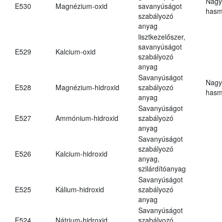
Nagy
E530
Magnézium-oxid
savanyúságot
hasm
szabályozó
anyag
lisztkezelőszer,
savanyúságot
E529
Kalcium-oxid
szabályozó
anyag
Savanyúságot
Nagy
E528
Magnézium-hidroxid
szabályozó
hasm
anyag
Savanyúságot
E527
Ammónium-hidroxid
szabályozó
anyag
Savanyúságot
szabályozó
E526
Kalcium-hidroxid
anyag,
szilárdítóanyag
Savanyúságot
E525
Kálium-hidroxid
szabályozó
anyag
Savanyúságot
E524
Nátrium-hidroxid
szabályozó