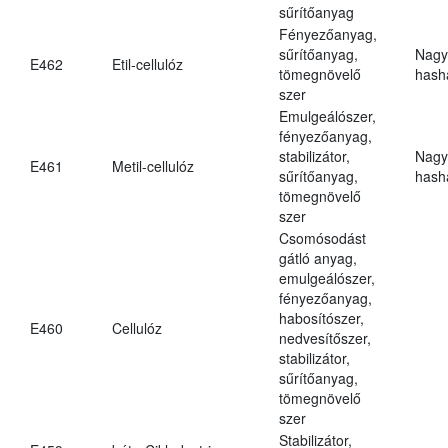
sűrítőanyag
Fényezőanyag,
sűrítőanyag,
Nagy
E462
Etil-cellulóz
tömegnövelő
hasha
szer
Emulgeálószer,
fényezőanyag,
stabilizátor,
Nagy
E461
Metil-cellulóz
sűrítőanyag,
hasha
tömegnövelő
szer
Csomósodást
gátló anyag,
emulgeálószer,
fényezőanyag,
habosítószer,
E460
Cellulóz
nedvesítőszer,
stabilizátor,
sűrítőanyag,
tömegnövelő
szer
Stabilizátor,