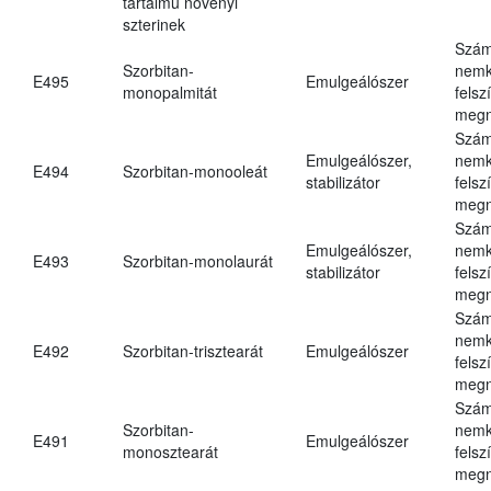
tartalmú növényi
szterinek
Szám
Szorbitan-
nemk
E495
Emulgeálószer
monopalmitát
felsz
megn
Szám
Emulgeálószer,
nemk
E494
Szorbitan-monooleát
stabilizátor
felsz
megn
Szám
Emulgeálószer,
nemk
E493
Szorbitan-monolaurát
stabilizátor
felsz
megn
Szám
nemk
E492
Szorbitan-trisztearát
Emulgeálószer
felsz
megn
Szám
Szorbitan-
nemk
E491
Emulgeálószer
monosztearát
felsz
megn