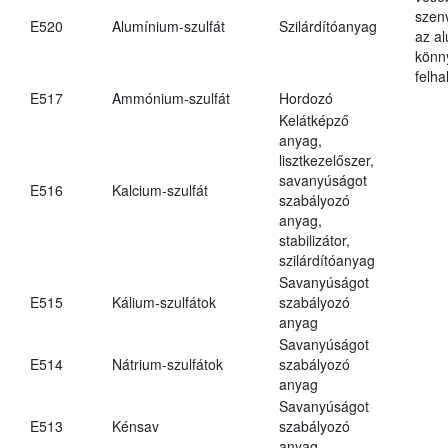
szen
E520
Alumínium-szulfát
Szilárdítóanyag
az a
könn
felh
E517
Ammónium-szulfát
Hordozó
Kelátképző
anyag,
lisztkezelőszer,
savanyúságot
E516
Kalcium-szulfát
szabályozó
anyag,
stabilizátor,
szilárdítóanyag
Savanyúságot
E515
Kálium-szulfátok
szabályozó
anyag
Savanyúságot
E514
Nátrium-szulfátok
szabályozó
anyag
Savanyúságot
E513
Kénsav
szabályozó
anyag