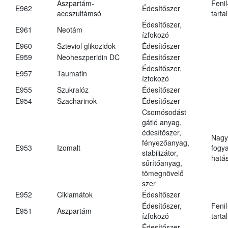
Aszpartám-
Fenil
E962
Édesítőszer
aceszulfámsó
tarta
Édesítőszer,
E961
Neotám
ízfokozó
E960
Szteviol glikozidok
Édesítőszer
E959
Neoheszperidin DC
Édesítőszer
Édesítőszer,
E957
Taumatin
ízfokozó
E955
Szukralóz
Édesítőszer
E954
Szacharinok
Édesítőszer
Csomósodást
gátló anyag,
édesítőszer,
Nagy
fényezőanyag,
E953
Izomalt
fogy
stabilizátor,
hatá
sűrítőanyag,
tömegnövelő
szer
E952
Ciklamátok
Édesítőszer
Édesítőszer,
Fenil
E951
Aszpartám
ízfokozó
tarta
Édesítőszer,