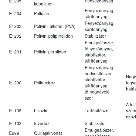
E1205
Fényezőanyag
kopolimer
Fényezőanyag,
E1204
Pullulán
sűrítőanyag
Fényezőanyag,
E1203
Polivinil-alkohol (PVA)
sűrítőanyag
E1202
Polivinilpolipirrolidon
Stabilizátor
Emulgeálószer,
fényezőanyag,
E1201
Polivinilpirrolidon
stabilizátor,
sűrítőanyag
Fényezőanyag,
nedvesítőszer,
Nagy
stabilizátor,
E1200
Polidextróz
fogy
sűrítőanyag,
hatá
tömegnövelő
szer
A toj
E1105
Lizozim
Tartósítószer
szem
okoz
E1103
Invertáz
Stabilizátor
Emulgeálószer,
E999
Quillajakivonat
habosítószer