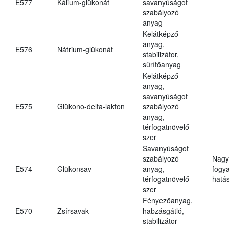
E577
Kálium-glükonát
savanyúságot
szabályozó
anyag
Kelátképző
anyag,
E576
Nátrium-glükonát
stabilizátor,
sűrítőanyag
Kelátképző
anyag,
savanyúságot
E575
Glükono-delta-lakton
szabályozó
anyag,
térfogatnövelő
szer
Savanyúságot
szabályozó
Nagy
E574
Glükonsav
anyag,
fogy
térfogatnövelő
hatá
szer
Fényezőanyag,
E570
Zsírsavak
habzásgátló,
stabilizátor