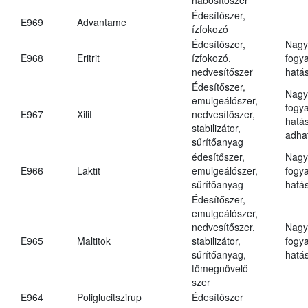
Édesítőszer,
E969
Advantame
ízfokozó
Édesítőszer,
Nagy
E968
Eritrit
ízfokozó,
fogy
nedvesítőszer
hatá
Édesítőszer,
Nagy
emulgeálószer,
fogy
E967
Xilit
nedvesítőszer,
hatá
stabilizátor,
adha
sűrítőanyag
édesítőszer,
Nagy
E966
Laktit
emulgeálószer,
fogy
sűrítőanyag
hatá
Édesítőszer,
emulgeálószer,
nedvesítőszer,
Nagy
E965
Maltitok
stabilizátor,
fogy
sűrítőanyag,
hatá
tömegnövelő
szer
E964
Poliglucitszirup
Édesítőszer