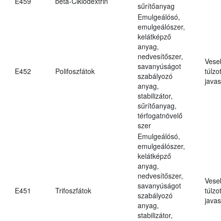
E459
béta-Ciklodextrin
sűrítőanyag
Emulgeálósó,
emulgeálószer,
kelátképző
anyag,
nedvesítőszer,
Vese
savanyúságot
E452
Polifoszfátok
túlzo
szabályozó
javas
anyag,
stabilizátor,
sűrítőanyag,
térfogatnövelő
szer
Emulgeálósó,
emulgeálószer,
kelátképző
anyag,
nedvesítőszer,
Vese
savanyúságot
E451
Trifoszfátok
túlzo
szabályozó
javas
anyag,
stabilizátor,