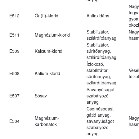
Nagy
fogy
E512
Ón(II)-klorid
Antioxidáns
gyom
okoz
Stabilizátor,
Nagy
E511
Magnézium-klorid
szilárdítóanyag
hasm
Stabilizátor,
E509
Kalcium-klorid
sűrítőanyag,
szilárdítóanyag
Ízfokozó,
stabilizátor,
Vese
E508
Kálium-klorid
sűrítőanyag,
túlzo
szilárdítóanyag
Savanyúságot
E507
Sósav
szabályozó
anyag
Csomósodást
gátló anyag,
Magnézium-
Nagy
E504
savanyúságot
karbonátok
hasm
szabályozó
anyag