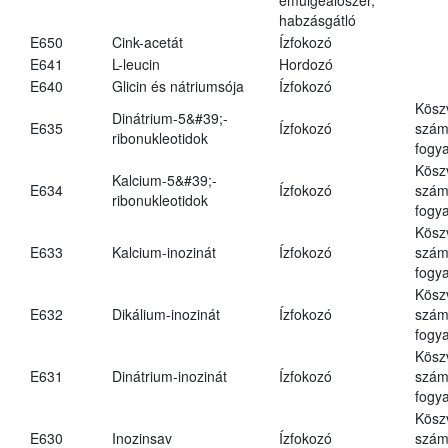
habzásgátló
E650
Cink-acetát
Ízfokozó
E641
L-leucin
Hordozó
E640
Glicin és nátriumsója
Ízfokozó
Kösz
Dinátrium-5&#39;-
E635
Ízfokozó
számá
ribonukleotidok
fogya
Kösz
Kalcium-5&#39;-
E634
Ízfokozó
számá
ribonukleotidok
fogya
Kösz
E633
Kalcium-inozinát
Ízfokozó
számá
fogya
Kösz
E632
Dikálium-inozinát
Ízfokozó
számá
fogya
Kösz
E631
Dinátrium-inozinát
Ízfokozó
számá
fogya
Kösz
E630
Inozinsav
Ízfokozó
számá