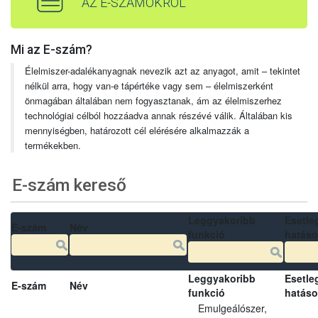
AZ E-SZÁMOKRÓL
Mi az E-szám?
Élelmiszer-adalékanyagnak nevezik azt az anyagot, amit – tekintet
nélkül arra, hogy van-e tápértéke vagy sem – élelmiszerként
önmagában általában nem fogyasztanak, ám az élelmiszerhez
technológiai célból hozzáadva annak részévé válik. Általában kis
mennyiségben, határozott cél elérésére alkalmazzák a
termékekben.
E-szám kereső
Leggyakoribb
Esetle
E-szám
Név
funkció
hatás
Leggyakoribb
Esetle
E-szám
Név
funkció
hatás
Emulgeálószer,