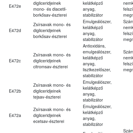
digliceridjeinek
kelátképző
nemk
E472e
mono- és diacetil-
anyag,
felsz
borkősav-észterei
stabilizátor
megn
Emulgeálószer,
Szám
Zsírsavak mono- és
kelátképző
nemk
E472d
digliceridjeinek
anyag,
felsz
borkősav-észterei
stabilizátor
megn
Antioxidáns,
emulgeálószer,
Szám
Zsírsavak mono- és
kelátképző
nemk
E472c
digliceridjeinek
anyag,
felsz
citromsav-észterei
lisztkezelőszer,
megn
stabilizátor
Emulgeálószer,
Zsírsavak mono- és
kelátképző
E472b
digliceridjeinek
anyag,
tejsav-észterei
stabilizátor
Emulgeálószer,
Zsírsavak mono- és
kelátképző
E472a
digliceridjeinek
anyag,
ecetsav-észterei
stabilizátor
Szám