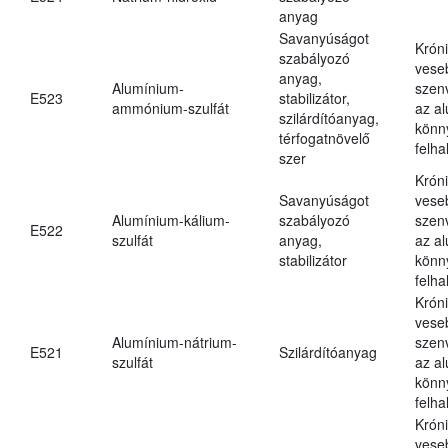
anyag
Savanyúságot
Krón
szabályozó
vese
anyag,
Alumínium-
szen
E523
stabilizátor,
ammónium-szulfát
az a
szilárdítóanyag,
könn
térfogatnövelő
felh
szer
Krón
Savanyúságot
vese
Alumínium-kálium-
szabályozó
szen
E522
szulfát
anyag,
az a
stabilizátor
könn
felh
Krón
vese
Alumínium-nátrium-
szen
E521
Szilárdítóanyag
szulfát
az a
könn
felh
Krón
vese