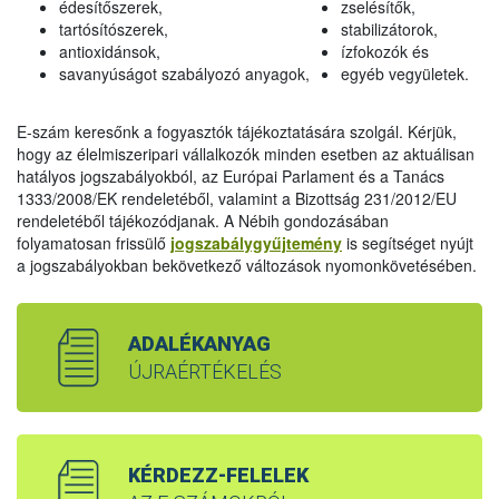
édesítőszerek,
zselésítők,
tartósítószerek,
stabilizátorok,
antioxidánsok,
ízfokozók és
savanyúságot szabályozó anyagok,
egyéb vegyületek.
E-szám keresőnk a fogyasztók tájékoztatására szolgál. Kérjük,
hogy az élelmiszeripari vállalkozók minden esetben az aktuálisan
hatályos jogszabályokból, az Európai Parlament és a Tanács
1333/2008/EK rendeletéből, valamint a Bizottság 231/2012/EU
rendeletéből tájékozódjanak. A Nébih gondozásában
folyamatosan frissülő
jogszabálygyűjtemény
is segítséget nyújt
a jogszabályokban bekövetkező változások nyomonkövetésében.
ADALÉKANYAG
ÚJRAÉRTÉKELÉS
KÉRDEZZ-FELELEK