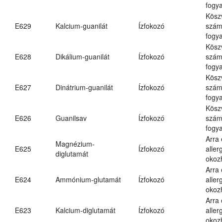
fogya
Kösz
E629
Kalcium-guanilát
Ízfokozó
számá
fogya
Kösz
E628
Dikálium-guanilát
Ízfokozó
számá
fogya
Kösz
E627
Dinátrium-guanilát
Ízfokozó
számá
fogya
Kösz
E626
Guanilsav
Ízfokozó
számá
fogya
Arra
Magnézium-
E625
Ízfokozó
aller
diglutamát
okoz
Arra
E624
Ammónium-glutamát
Ízfokozó
aller
okoz
Arra
E623
Kalcium-diglutamát
Ízfokozó
aller
okoz