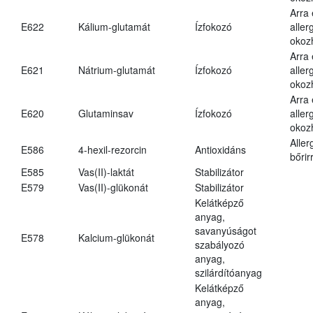
Arra
E622
Kálium-glutamát
Ízfokozó
aller
okoz
Arra
E621
Nátrium-glutamát
Ízfokozó
aller
okoz
Arra
E620
Glutaminsav
Ízfokozó
aller
okoz
Aller
E586
4-hexil-rezorcin
Antioxidáns
bőrir
E585
Vas(II)-laktát
Stabilizátor
E579
Vas(II)-glükonát
Stabilizátor
Kelátképző
anyag,
savanyúságot
E578
Kalcium-glükonát
szabályozó
anyag,
szilárdítóanyag
Kelátképző
anyag,