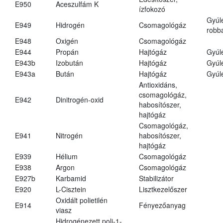
E950
Aceszulfám K
ízfokozó
Gyúl
E949
Hidrogén
Csomagológáz
robba
E948
Oxigén
Csomagológáz
E944
Propán
Hajtógáz
Gyúl
E943b
Izobután
Hajtógáz
Gyúl
E943a
Bután
Hajtógáz
Gyúl
Antioxidáns,
csomagológáz,
E942
Dinitrogén-oxid
habosítószer,
hajtógáz
Csomagológáz,
E941
Nitrogén
habosítószer,
hajtógáz
E939
Hélium
Csomagológáz
E938
Argon
Csomagológáz
E927b
Karbamid
Stabilizátor
E920
L-Cisztein
Lisztkezelőszer
Oxidált polietilén
E914
Fényezőanyag
viasz
Hidrogénezett poli-1-