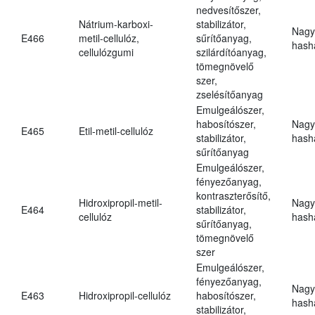
nedvesítőszer,
Nátrium-karboxi-
stabilizátor,
Nagy
E466
metil-cellulóz,
sűrítőanyag,
hasha
cellulózgumi
szilárdítóanyag,
tömegnövelő
szer,
zselésítőanyag
Emulgeálószer,
habosítószer,
Nagy
E465
Etil-metil-cellulóz
stabilizátor,
hasha
sűrítőanyag
Emulgeálószer,
fényezőanyag,
kontraszterősítő,
Hidroxipropil-metil-
Nagy
E464
stabilizátor,
cellulóz
hasha
sűrítőanyag,
tömegnövelő
szer
Emulgeálószer,
fényezőanyag,
Nagy
E463
Hidroxipropil-cellulóz
habosítószer,
hasha
stabilizátor,