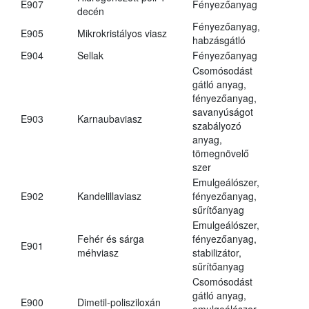
E907
Fényezőanyag
decén
Fényezőanyag,
E905
Mikrokristályos viasz
habzásgátló
E904
Sellak
Fényezőanyag
Csomósodást
gátló anyag,
fényezőanyag,
savanyúságot
E903
Karnaubaviasz
szabályozó
anyag,
tömegnövelő
szer
Emulgeálószer,
E902
Kandelillaviasz
fényezőanyag,
sűrítőanyag
Emulgeálószer,
Fehér és sárga
fényezőanyag,
E901
méhviasz
stabilizátor,
sűrítőanyag
Csomósodást
gátló anyag,
E900
Dimetil-polisziloxán
emulgeálószer,