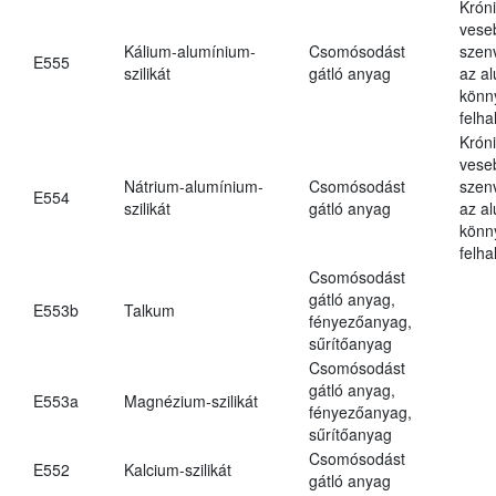
Krón
vese
Kálium-alumínium-
Csomósodást
szen
E555
szilikát
gátló anyag
az a
könn
felh
Krón
vese
Nátrium-alumínium-
Csomósodást
szen
E554
szilikát
gátló anyag
az a
könn
felh
Csomósodást
gátló anyag,
E553b
Talkum
fényezőanyag,
sűrítőanyag
Csomósodást
gátló anyag,
E553a
Magnézium-szilikát
fényezőanyag,
sűrítőanyag
Csomósodást
E552
Kalcium-szilikát
gátló anyag