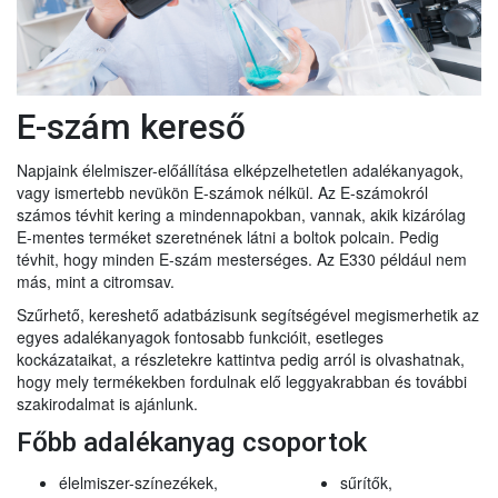
E-szám kereső
Napjaink élelmiszer-előállítása elképzelhetetlen adalékanyagok,
vagy ismertebb nevükön E-számok nélkül. Az E-számokról
számos tévhit kering a mindennapokban, vannak, akik kizárólag
E-mentes terméket szeretnének látni a boltok polcain. Pedig
tévhit, hogy minden E-szám mesterséges. Az E330 például nem
más, mint a citromsav.
Szűrhető, kereshető adatbázisunk segítségével megismerhetik az
egyes adalékanyagok fontosabb funkcióit, esetleges
kockázataikat, a részletekre kattintva pedig arról is olvashatnak,
hogy mely termékekben fordulnak elő leggyakrabban és további
szakirodalmat is ajánlunk.
Főbb adalékanyag csoportok
élelmiszer-színezékek,
sűrítők,