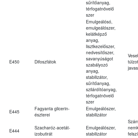
sűrítőanyag,
térfogatnövelő
szer
Emulgeálósó,
emulgeálószer,
kelátképző
anyag,
lisztkezelőszer,
nedvesítőszer,
Vese
savanyúságot
E450
Difoszfátok
túlzo
szabályozó
javas
anyag,
stabilizátor,
sűrítőanyag,
szilárdítóanyag,
térfogatnövelő
szer
Fagyanta glicerin-
Emulgeálószer,
E445
észterei
stabilizátor
Szám
Szacharóz-acetát-
Emulgeálószer,
nemk
E444
izobutirát
stabilizátor
felsz