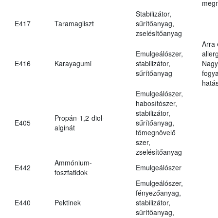
megn
Stabilizátor,
E417
Taramagliszt
sűrítőanyag,
zselésítőanyag
Arra
Emulgeálószer,
aller
E416
Karayagumi
stabilizátor,
Nagy
sűrítőanyag
fogy
hatá
Emulgeálószer,
habosítószer,
stabilizátor,
Propán-1,2-diol-
E405
sűrítőanyag,
alginát
tömegnövelő
szer,
zselésítőanyag
Ammónium-
E442
Emulgeálószer
foszfatidok
Emulgeálószer,
fényezőanyag,
E440
Pektinek
stabilizátor,
sűrítőanyag,