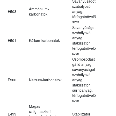
Savanyúságot
szabályozó
Ammónium-
E503
anyag,
karbonátok
térfogatnövelő
szer
Savanyúságot
szabályozó
anyag,
E501
Kálium-karbonátok
stabilizátor,
térfogatnövelő
szer
Csomósodást
gátló anyag,
savanyúságot
szabályozó
E500
Nátrium-karbonátok
anyag,
stabilizátor,
sűrítőanyag,
térfogatnövelő
szer
Magas
sztigmaszterin-
E499
Stabilizátor