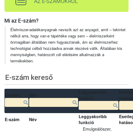
AZ E-SZÁMOKRÓL
Mi az E-szám?
Élelmiszer-adalékanyagnak nevezik azt az anyagot, amit – tekintet
nélkül arra, hogy van-e tápértéke vagy sem – élelmiszerként
önmagában általában nem fogyasztanak, ám az élelmiszerhez
technológiai célból hozzáadva annak részévé válik. Általában kis
mennyiségben, határozott cél elérésére alkalmazzák a
termékekben.
E-szám kereső
Leggyakoribb
Esetle
E-szám
Név
funkció
hatás
Leggyakoribb
Esetle
E-szám
Név
funkció
hatás
Emulgeálószer,