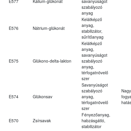
E577
Kálium-glükonát
savanyúságot
szabályozó
anyag
Kelátképző
anyag,
E576
Nátrium-glükonát
stabilizátor,
sűrítőanyag
Kelátképző
anyag,
savanyúságot
E575
Glükono-delta-lakton
szabályozó
anyag,
térfogatnövelő
szer
Savanyúságot
szabályozó
Nagy
E574
Glükonsav
anyag,
fogy
térfogatnövelő
hatá
szer
Fényezőanyag,
E570
Zsírsavak
habzásgátló,
stabilizátor