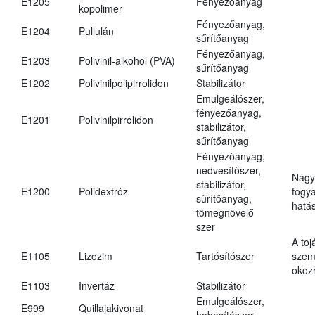
E1205
Fényezőanyag
kopolimer
Fényezőanyag,
E1204
Pullulán
sűrítőanyag
Fényezőanyag,
E1203
Polivinil-alkohol (PVA)
sűrítőanyag
E1202
Polivinilpolipirrolidon
Stabilizátor
Emulgeálószer,
fényezőanyag,
E1201
Polivinilpirrolidon
stabilizátor,
sűrítőanyag
Fényezőanyag,
nedvesítőszer,
Nagy
stabilizátor,
E1200
Polidextróz
fogy
sűrítőanyag,
hatá
tömegnövelő
szer
A toj
E1105
Lizozim
Tartósítószer
szem
okoz
E1103
Invertáz
Stabilizátor
Emulgeálószer,
E999
Quillajakivonat
habosítószer