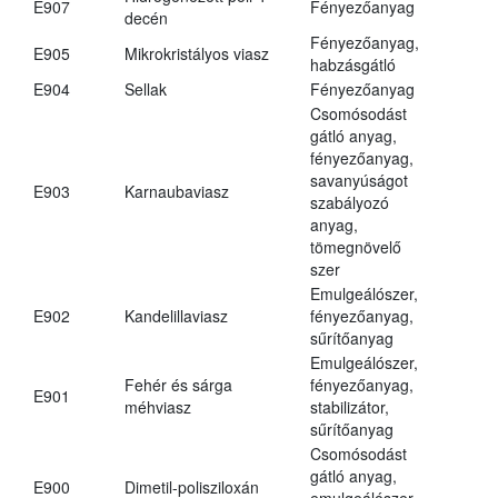
E907
Fényezőanyag
decén
Fényezőanyag,
E905
Mikrokristályos viasz
habzásgátló
E904
Sellak
Fényezőanyag
Csomósodást
gátló anyag,
fényezőanyag,
savanyúságot
E903
Karnaubaviasz
szabályozó
anyag,
tömegnövelő
szer
Emulgeálószer,
E902
Kandelillaviasz
fényezőanyag,
sűrítőanyag
Emulgeálószer,
Fehér és sárga
fényezőanyag,
E901
méhviasz
stabilizátor,
sűrítőanyag
Csomósodást
gátló anyag,
E900
Dimetil-polisziloxán
emulgeálószer,