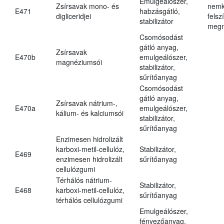
Emulgeálószer,
Zsírsavak mono- és
nemk
E471
habzásgátló,
digliceridjei
felsz
stabilizátor
megn
Csomósodást
gátló anyag,
Zsírsavak
E470b
emulgeálószer,
magnéziumsói
stabilizátor,
sűrítőanyag
Csomósodást
gátló anyag,
Zsírsavak nátrium-,
E470a
emulgeálószer,
kálium- és kalciumsói
stabilizátor,
sűrítőanyag
Enzimesen hidrolizált
karboxi-metil-cellulóz,
Stabilizátor,
E469
enzimesen hidrolizált
sűrítőanyag
cellulózgumi
Térhálós nátrium-
Stabilizátor,
E468
karboxi-metil-cellulóz,
sűrítőanyag
térhálós cellulózgumi
Emulgeálószer,
fényezőanyag,