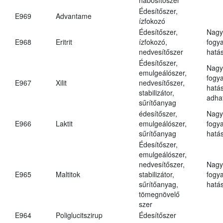
Édesítőszer,
E969
Advantame
ízfokozó
Édesítőszer,
Nagy
E968
Eritrit
ízfokozó,
fogy
nedvesítőszer
hatá
Édesítőszer,
Nagy
emulgeálószer,
fogy
E967
Xilit
nedvesítőszer,
hatá
stabilizátor,
adha
sűrítőanyag
édesítőszer,
Nagy
E966
Laktit
emulgeálószer,
fogy
sűrítőanyag
hatá
Édesítőszer,
emulgeálószer,
nedvesítőszer,
Nagy
E965
Maltitok
stabilizátor,
fogy
sűrítőanyag,
hatá
tömegnövelő
szer
E964
Poliglucitszirup
Édesítőszer