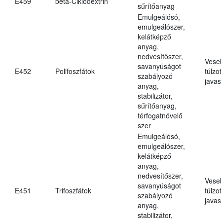
E459
béta-Ciklodextrin
sűrítőanyag
Emulgeálósó,
emulgeálószer,
kelátképző
anyag,
nedvesítőszer,
Vese
savanyúságot
E452
Polifoszfátok
túlzo
szabályozó
javas
anyag,
stabilizátor,
sűrítőanyag,
térfogatnövelő
szer
Emulgeálósó,
emulgeálószer,
kelátképző
anyag,
nedvesítőszer,
Vese
savanyúságot
E451
Trifoszfátok
túlzo
szabályozó
javas
anyag,
stabilizátor,