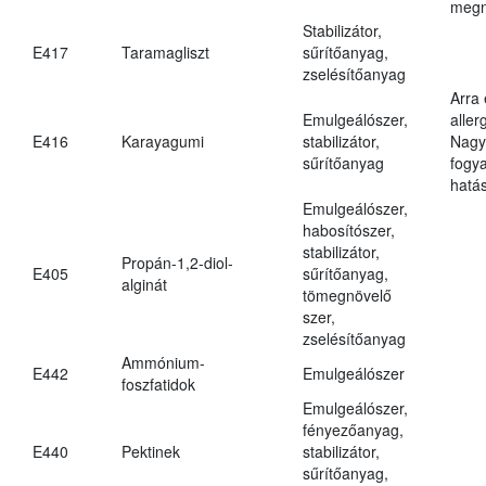
megn
Stabilizátor,
E417
Taramagliszt
sűrítőanyag,
zselésítőanyag
Arra
Emulgeálószer,
aller
E416
Karayagumi
stabilizátor,
Nagy
sűrítőanyag
fogy
hatá
Emulgeálószer,
habosítószer,
stabilizátor,
Propán-1,2-diol-
E405
sűrítőanyag,
alginát
tömegnövelő
szer,
zselésítőanyag
Ammónium-
E442
Emulgeálószer
foszfatidok
Emulgeálószer,
fényezőanyag,
E440
Pektinek
stabilizátor,
sűrítőanyag,