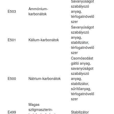
Savanyúságot
szabályozó
Ammónium-
E503
anyag,
karbonátok
térfogatnövelő
szer
Savanyúságot
szabályozó
anyag,
E501
Kálium-karbonátok
stabilizátor,
térfogatnövelő
szer
Csomósodást
gátló anyag,
savanyúságot
szabályozó
E500
Nátrium-karbonátok
anyag,
stabilizátor,
sűrítőanyag,
térfogatnövelő
szer
Magas
sztigmaszterin-
E499
Stabilizátor