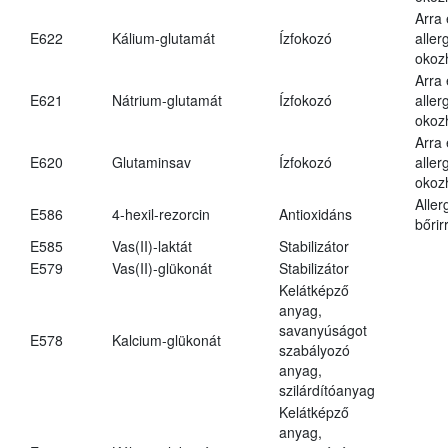
Arra
E622
Kálium-glutamát
Ízfokozó
aller
okoz
Arra
E621
Nátrium-glutamát
Ízfokozó
aller
okoz
Arra
E620
Glutaminsav
Ízfokozó
aller
okoz
Aller
E586
4-hexil-rezorcin
Antioxidáns
bőrir
E585
Vas(II)-laktát
Stabilizátor
E579
Vas(II)-glükonát
Stabilizátor
Kelátképző
anyag,
savanyúságot
E578
Kalcium-glükonát
szabályozó
anyag,
szilárdítóanyag
Kelátképző
anyag,