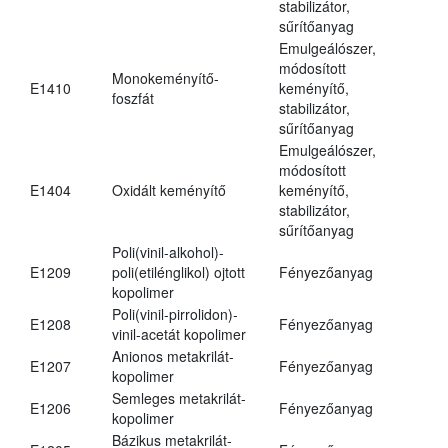
stabilizátor,
sűrítőanyag
Emulgeálószer,
módosított
Monokeményítő-
E1410
keményítő,
foszfát
stabilizátor,
sűrítőanyag
Emulgeálószer,
módosított
E1404
Oxidált keményítő
keményítő,
stabilizátor,
sűrítőanyag
Poli(vinil-alkohol)-
E1209
poli(etilénglikol) ojtott
Fényezőanyag
kopolimer
Poli(vinil-pirrolidon)-
E1208
Fényezőanyag
vinil-acetát kopolimer
Anionos metakrilát-
E1207
Fényezőanyag
kopolimer
Semleges metakrilát-
E1206
Fényezőanyag
kopolimer
Bázikus metakrilát-