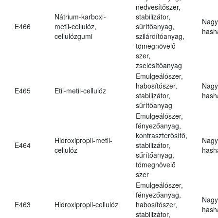
nedvesítőszer,
Nátrium-karboxi-
stabilizátor,
Nagy
E466
metil-cellulóz,
sűrítőanyag,
hasha
cellulózgumi
szilárdítóanyag,
tömegnövelő
szer,
zselésítőanyag
Emulgeálószer,
habosítószer,
Nagy
E465
Etil-metil-cellulóz
stabilizátor,
hasha
sűrítőanyag
Emulgeálószer,
fényezőanyag,
kontraszterősítő,
Hidroxipropil-metil-
Nagy
E464
stabilizátor,
cellulóz
hasha
sűrítőanyag,
tömegnövelő
szer
Emulgeálószer,
fényezőanyag,
Nagy
E463
Hidroxipropil-cellulóz
habosítószer,
hasha
stabilizátor,