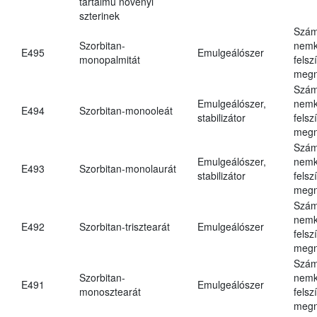
tartalmú növényi
szterinek
Szám
Szorbitan-
nemk
E495
Emulgeálószer
monopalmitát
felsz
megn
Szám
Emulgeálószer,
nemk
E494
Szorbitan-monooleát
stabilizátor
felsz
megn
Szám
Emulgeálószer,
nemk
E493
Szorbitan-monolaurát
stabilizátor
felsz
megn
Szám
nemk
E492
Szorbitan-trisztearát
Emulgeálószer
felsz
megn
Szám
Szorbitan-
nemk
E491
Emulgeálószer
monosztearát
felsz
megn