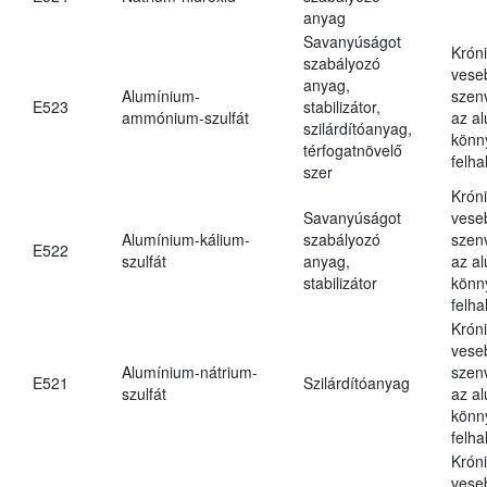
anyag
Savanyúságot
Krón
szabályozó
vese
anyag,
Alumínium-
szen
E523
stabilizátor,
ammónium-szulfát
az a
szilárdítóanyag,
könn
térfogatnövelő
felh
szer
Krón
Savanyúságot
vese
Alumínium-kálium-
szabályozó
szen
E522
szulfát
anyag,
az a
stabilizátor
könn
felh
Krón
vese
Alumínium-nátrium-
szen
E521
Szilárdítóanyag
szulfát
az a
könn
felh
Krón
vese