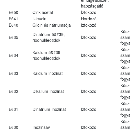
habzásgátló
E650
Cink-acetát
Ízfokozó
E641
L-leucin
Hordozó
E640
Glicin és nátriumsója
Ízfokozó
Kösz
Dinátrium-5&#39;-
E635
Ízfokozó
számá
ribonukleotidok
fogya
Kösz
Kalcium-5&#39;-
E634
Ízfokozó
számá
ribonukleotidok
fogya
Kösz
E633
Kalcium-inozinát
Ízfokozó
számá
fogya
Kösz
E632
Dikálium-inozinát
Ízfokozó
számá
fogya
Kösz
E631
Dinátrium-inozinát
Ízfokozó
számá
fogya
Kösz
E630
Inozinsav
Ízfokozó
számá