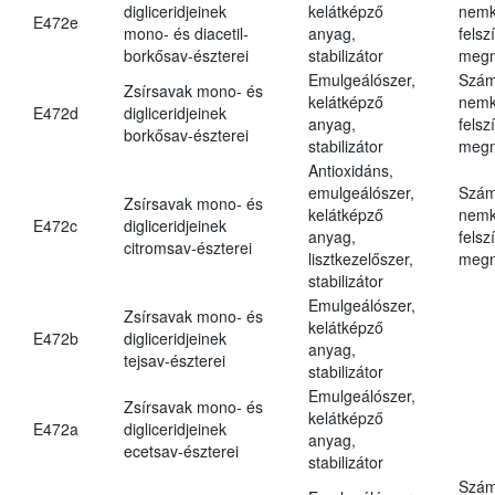
digliceridjeinek
kelátképző
nemk
E472e
mono- és diacetil-
anyag,
felsz
borkősav-észterei
stabilizátor
megn
Emulgeálószer,
Szám
Zsírsavak mono- és
kelátképző
nemk
E472d
digliceridjeinek
anyag,
felsz
borkősav-észterei
stabilizátor
megn
Antioxidáns,
emulgeálószer,
Szám
Zsírsavak mono- és
kelátképző
nemk
E472c
digliceridjeinek
anyag,
felsz
citromsav-észterei
lisztkezelőszer,
megn
stabilizátor
Emulgeálószer,
Zsírsavak mono- és
kelátképző
E472b
digliceridjeinek
anyag,
tejsav-észterei
stabilizátor
Emulgeálószer,
Zsírsavak mono- és
kelátképző
E472a
digliceridjeinek
anyag,
ecetsav-észterei
stabilizátor
Szám