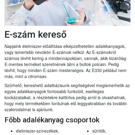
E-szám kereső
Napjaink élelmiszer-előállítása elképzelhetetlen adalékanyagok,
vagy ismertebb nevükön E-számok nélkül. Az E-számokról
számos tévhit kering a mindennapokban, vannak, akik kizárólag
E-mentes terméket szeretnének látni a boltok polcain. Pedig
tévhit, hogy minden E-szám mesterséges. Az E330 például nem
más, mint a citromsav.
Szűrhető, kereshető adatbázisunk segítségével megismerhetik az
egyes adalékanyagok fontosabb funkcióit, esetleges
kockázataikat, a részletekre kattintva pedig arról is olvashatnak,
hogy mely termékekben fordulnak elő leggyakrabban és további
szakirodalmat is ajánlunk.
Főbb adalékanyag csoportok
élelmiszer-színezékek,
sűrítők,