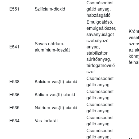
Csomósodást
E551
Szilícium-dioxid
gátló anyag,
habzásgátló
Emulgeálósó,
emulgeálószer,
Krón
savanyúságot
vese
szabályozó
Savas nátrium-
szen
E541
anyag,
alumínium-foszfát
az a
stabilizátor,
könn
sűrítőanyag,
felh
térfogatnövelő
szer
Csomósodást
E538
Kalcium-vas(II)-cianid
gátló anyag
Csomósodást
E536
Kálium-vas(II)-cianid
gátló anyag
Csomósodást
E535
Nátrium-vas(II)-cianid
gátló anyag
Csomósodást
E534
Vas-tartarát
gátló anyag
Csomósodást
gátló anyag,