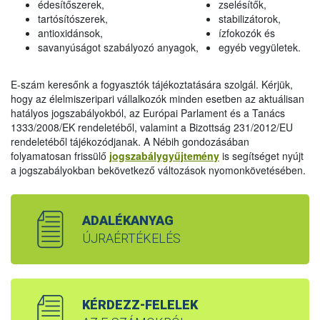
édesítőszerek,
zselésítők,
tartósítószerek,
stabilizátorok,
antioxidánsok,
ízfokozók és
savanyúságot szabályozó anyagok,
egyéb vegyületek.
E-szám keresőnk a fogyasztók tájékoztatására szolgál. Kérjük,
hogy az élelmiszeripari vállalkozók minden esetben az aktuálisan
hatályos jogszabályokból, az Európai Parlament és a Tanács
1333/2008/EK rendeletéből, valamint a Bizottság 231/2012/EU
rendeletéből tájékozódjanak. A Nébih gondozásában
folyamatosan frissülő
jogszabálygyűjtemény
is segítséget nyújt
a jogszabályokban bekövetkező változások nyomonkövetésében.
ADALÉKANYAG
ÚJRAÉRTÉKELÉS
KÉRDEZZ-FELELEK