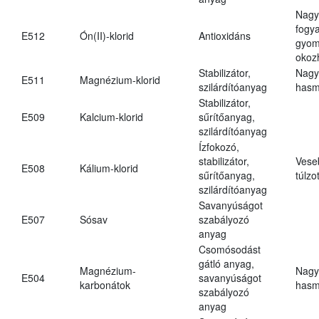
Nagy
fogy
E512
Ón(II)-klorid
Antioxidáns
gyom
okoz
Stabilizátor,
Nagy
E511
Magnézium-klorid
szilárdítóanyag
hasm
Stabilizátor,
E509
Kalcium-klorid
sűrítőanyag,
szilárdítóanyag
Ízfokozó,
stabilizátor,
Vese
E508
Kálium-klorid
sűrítőanyag,
túlzo
szilárdítóanyag
Savanyúságot
E507
Sósav
szabályozó
anyag
Csomósodást
gátló anyag,
Magnézium-
Nagy
E504
savanyúságot
karbonátok
hasm
szabályozó
anyag