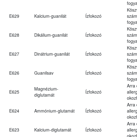
fogya
Kösz
E629
Kalcium-guanilát
Ízfokozó
számá
fogya
Kösz
E628
Dikálium-guanilát
Ízfokozó
számá
fogya
Kösz
E627
Dinátrium-guanilát
Ízfokozó
számá
fogya
Kösz
E626
Guanilsav
Ízfokozó
számá
fogya
Arra
Magnézium-
E625
Ízfokozó
aller
diglutamát
okoz
Arra
E624
Ammónium-glutamát
Ízfokozó
aller
okoz
Arra
E623
Kalcium-diglutamát
Ízfokozó
aller
okoz