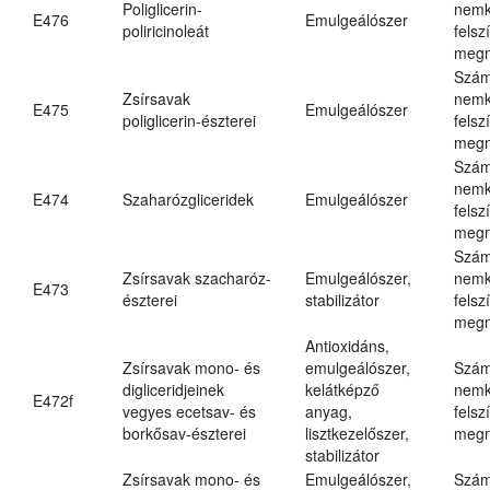
Poliglicerin-
nemk
E476
Emulgeálószer
poliricinoleát
felsz
megn
Szám
Zsírsavak
nemk
E475
Emulgeálószer
poliglicerin-észterei
felsz
megn
Szám
nemk
E474
Szaharózgliceridek
Emulgeálószer
felsz
megn
Szám
Zsírsavak szacharóz-
Emulgeálószer,
nemk
E473
észterei
stabilizátor
felsz
megn
Antioxidáns,
Zsírsavak mono- és
emulgeálószer,
Szám
digliceridjeinek
kelátképző
nemk
E472f
vegyes ecetsav- és
anyag,
felsz
borkősav-észterei
lisztkezelőszer,
megn
stabilizátor
Zsírsavak mono- és
Emulgeálószer,
Szám