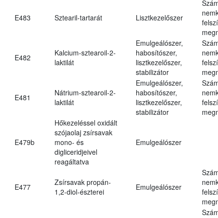
Szám
nemk
E483
Sztearil-tartarát
Lisztkezelőszer
felsz
megn
Emulgeálószer,
Szám
Kalcium-sztearoil-2-
habosítószer,
nemk
E482
laktilát
lisztkezelőszer,
felsz
stabilizátor
megn
Emulgeálószer,
Szám
Nátrium-sztearoil-2-
habosítószer,
nemk
E481
laktilát
lisztkezelőszer,
felsz
stabilizátor
megn
Hőkezeléssel oxidált
szójaolaj zsírsavak
E479b
mono- és
Emulgeálószer
digliceridjeivel
reagáltatva
Szám
Zsírsavak propán-
nemk
E477
Emulgeálószer
1,2-diol-észterei
felsz
megn
Szám