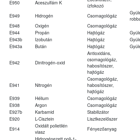
E950
Aceszulfám K
ízfokozó
Gyúl
E949
Hidrogén
Csomagológáz
robba
E948
Oxigén
Csomagológáz
E944
Propán
Hajtógáz
Gyúl
E943b
Izobután
Hajtógáz
Gyúl
E943a
Bután
Hajtógáz
Gyúl
Antioxidáns,
csomagológáz,
E942
Dinitrogén-oxid
habosítószer,
hajtógáz
Csomagológáz,
E941
Nitrogén
habosítószer,
hajtógáz
E939
Hélium
Csomagológáz
E938
Argon
Csomagológáz
E927b
Karbamid
Stabilizátor
E920
L-Cisztein
Lisztkezelőszer
Oxidált polietilén
E914
Fényezőanyag
viasz
Hidrogénezett poli-1-