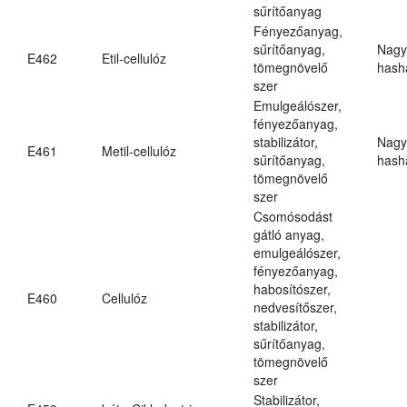
sűrítőanyag
Fényezőanyag,
sűrítőanyag,
Nagy
E462
Etil-cellulóz
tömegnövelő
hasha
szer
Emulgeálószer,
fényezőanyag,
stabilizátor,
Nagy
E461
Metil-cellulóz
sűrítőanyag,
hasha
tömegnövelő
szer
Csomósodást
gátló anyag,
emulgeálószer,
fényezőanyag,
habosítószer,
E460
Cellulóz
nedvesítőszer,
stabilizátor,
sűrítőanyag,
tömegnövelő
szer
Stabilizátor,