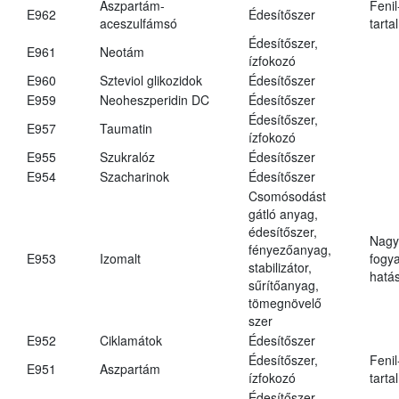
Aszpartám-
Fenil
E962
Édesítőszer
aceszulfámsó
tarta
Édesítőszer,
E961
Neotám
ízfokozó
E960
Szteviol glikozidok
Édesítőszer
E959
Neoheszperidin DC
Édesítőszer
Édesítőszer,
E957
Taumatin
ízfokozó
E955
Szukralóz
Édesítőszer
E954
Szacharinok
Édesítőszer
Csomósodást
gátló anyag,
édesítőszer,
Nagy
fényezőanyag,
E953
Izomalt
fogy
stabilizátor,
hatá
sűrítőanyag,
tömegnövelő
szer
E952
Ciklamátok
Édesítőszer
Édesítőszer,
Fenil
E951
Aszpartám
ízfokozó
tarta
Édesítőszer,