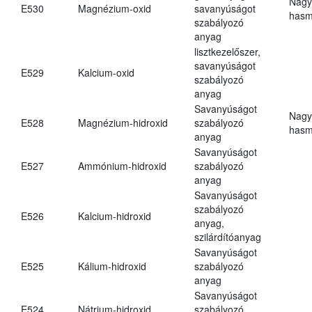
Nagy
E530
Magnézium-oxid
savanyúságot
hasm
szabályozó
anyag
lisztkezelőszer,
savanyúságot
E529
Kalcium-oxid
szabályozó
anyag
Savanyúságot
Nagy
E528
Magnézium-hidroxid
szabályozó
hasm
anyag
Savanyúságot
E527
Ammónium-hidroxid
szabályozó
anyag
Savanyúságot
szabályozó
E526
Kalcium-hidroxid
anyag,
szilárdítóanyag
Savanyúságot
E525
Kálium-hidroxid
szabályozó
anyag
Savanyúságot
E524
Nátrium-hidroxid
szabályozó