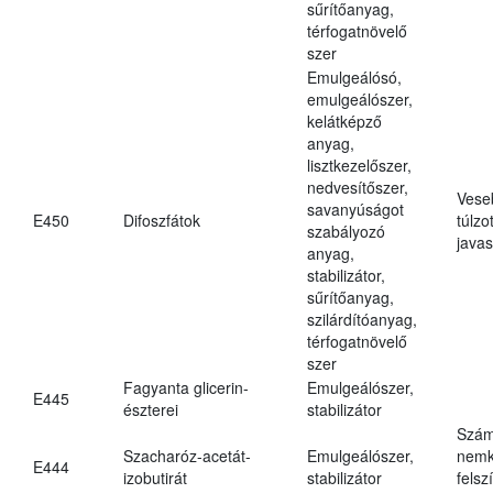
sűrítőanyag,
térfogatnövelő
szer
Emulgeálósó,
emulgeálószer,
kelátképző
anyag,
lisztkezelőszer,
nedvesítőszer,
Vese
savanyúságot
E450
Difoszfátok
túlzo
szabályozó
javas
anyag,
stabilizátor,
sűrítőanyag,
szilárdítóanyag,
térfogatnövelő
szer
Fagyanta glicerin-
Emulgeálószer,
E445
észterei
stabilizátor
Szám
Szacharóz-acetát-
Emulgeálószer,
nemk
E444
izobutirát
stabilizátor
felsz