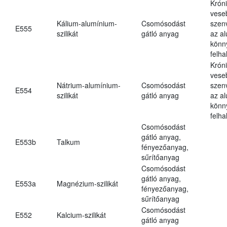
Krón
vese
Kálium-alumínium-
Csomósodást
szen
E555
szilikát
gátló anyag
az a
könn
felh
Krón
vese
Nátrium-alumínium-
Csomósodást
szen
E554
szilikát
gátló anyag
az a
könn
felh
Csomósodást
gátló anyag,
E553b
Talkum
fényezőanyag,
sűrítőanyag
Csomósodást
gátló anyag,
E553a
Magnézium-szilikát
fényezőanyag,
sűrítőanyag
Csomósodást
E552
Kalcium-szilikát
gátló anyag