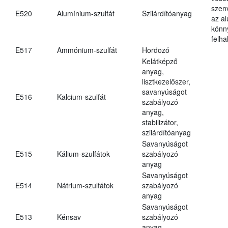
szen
E520
Alumínium-szulfát
Szilárdítóanyag
az a
könn
felh
E517
Ammónium-szulfát
Hordozó
Kelátképző
anyag,
lisztkezelőszer,
savanyúságot
E516
Kalcium-szulfát
szabályozó
anyag,
stabilizátor,
szilárdítóanyag
Savanyúságot
E515
Kálium-szulfátok
szabályozó
anyag
Savanyúságot
E514
Nátrium-szulfátok
szabályozó
anyag
Savanyúságot
E513
Kénsav
szabályozó
anyag