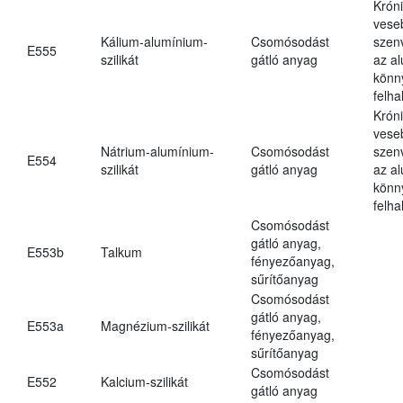
Krón
vese
Kálium-alumínium-
Csomósodást
szen
E555
szilikát
gátló anyag
az a
könn
felh
Krón
vese
Nátrium-alumínium-
Csomósodást
szen
E554
szilikát
gátló anyag
az a
könn
felh
Csomósodást
gátló anyag,
E553b
Talkum
fényezőanyag,
sűrítőanyag
Csomósodást
gátló anyag,
E553a
Magnézium-szilikát
fényezőanyag,
sűrítőanyag
Csomósodást
E552
Kalcium-szilikát
gátló anyag