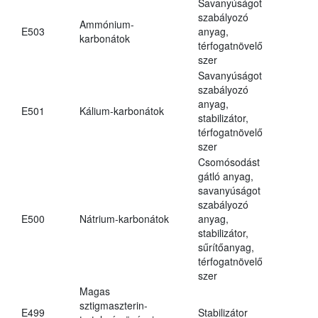
Savanyúságot
szabályozó
Ammónium-
E503
anyag,
karbonátok
térfogatnövelő
szer
Savanyúságot
szabályozó
anyag,
E501
Kálium-karbonátok
stabilizátor,
térfogatnövelő
szer
Csomósodást
gátló anyag,
savanyúságot
szabályozó
E500
Nátrium-karbonátok
anyag,
stabilizátor,
sűrítőanyag,
térfogatnövelő
szer
Magas
sztigmaszterin-
E499
Stabilizátor