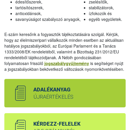
édesítőszerek,
zselésítők,
tartósítószerek,
stabilizátorok,
antioxidánsok,
ízfokozók és
savanyúságot szabályozó anyagok,
egyéb vegyületek.
E-szám keresőnk a fogyasztók tájékoztatására szolgál. Kérjük,
hogy az élelmiszeripari vállalkozók minden esetben az aktuálisan
hatályos jogszabályokból, az Európai Parlament és a Tanács
1333/2008/EK rendeletéből, valamint a Bizottság 231/2012/EU
rendeletéből tájékozódjanak. A Nébih gondozásában
folyamatosan frissülő
jogszabálygyűjtemény
is segítséget nyújt
a jogszabályokban bekövetkező változások nyomonkövetésében.
ADALÉKANYAG
ÚJRAÉRTÉKELÉS
KÉRDEZZ-FELELEK