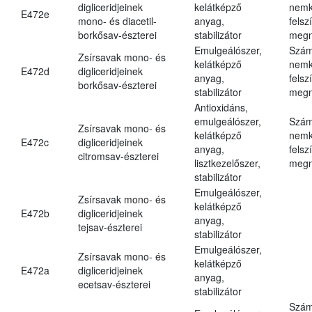
digliceridjeinek
kelátképző
nemk
E472e
mono- és diacetil-
anyag,
felsz
borkősav-észterei
stabilizátor
megn
Emulgeálószer,
Szám
Zsírsavak mono- és
kelátképző
nemk
E472d
digliceridjeinek
anyag,
felsz
borkősav-észterei
stabilizátor
megn
Antioxidáns,
emulgeálószer,
Szám
Zsírsavak mono- és
kelátképző
nemk
E472c
digliceridjeinek
anyag,
felsz
citromsav-észterei
lisztkezelőszer,
megn
stabilizátor
Emulgeálószer,
Zsírsavak mono- és
kelátképző
E472b
digliceridjeinek
anyag,
tejsav-észterei
stabilizátor
Emulgeálószer,
Zsírsavak mono- és
kelátképző
E472a
digliceridjeinek
anyag,
ecetsav-észterei
stabilizátor
Szám