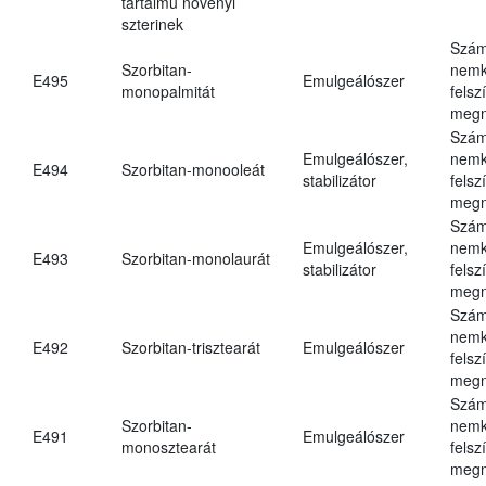
tartalmú növényi
szterinek
Szám
Szorbitan-
nemk
E495
Emulgeálószer
monopalmitát
felsz
megn
Szám
Emulgeálószer,
nemk
E494
Szorbitan-monooleát
stabilizátor
felsz
megn
Szám
Emulgeálószer,
nemk
E493
Szorbitan-monolaurát
stabilizátor
felsz
megn
Szám
nemk
E492
Szorbitan-trisztearát
Emulgeálószer
felsz
megn
Szám
Szorbitan-
nemk
E491
Emulgeálószer
monosztearát
felsz
megn