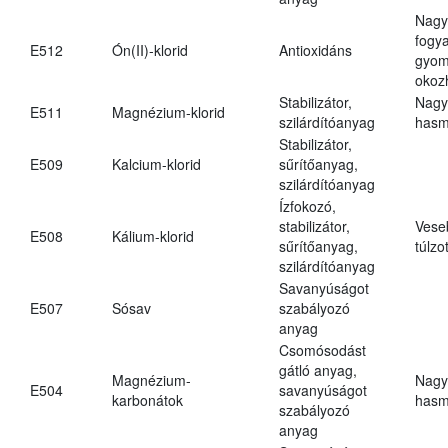
Nagy
fogy
E512
Ón(II)-klorid
Antioxidáns
gyom
okoz
Stabilizátor,
Nagy
E511
Magnézium-klorid
szilárdítóanyag
hasm
Stabilizátor,
E509
Kalcium-klorid
sűrítőanyag,
szilárdítóanyag
Ízfokozó,
stabilizátor,
Vese
E508
Kálium-klorid
sűrítőanyag,
túlzo
szilárdítóanyag
Savanyúságot
E507
Sósav
szabályozó
anyag
Csomósodást
gátló anyag,
Magnézium-
Nagy
E504
savanyúságot
karbonátok
hasm
szabályozó
anyag