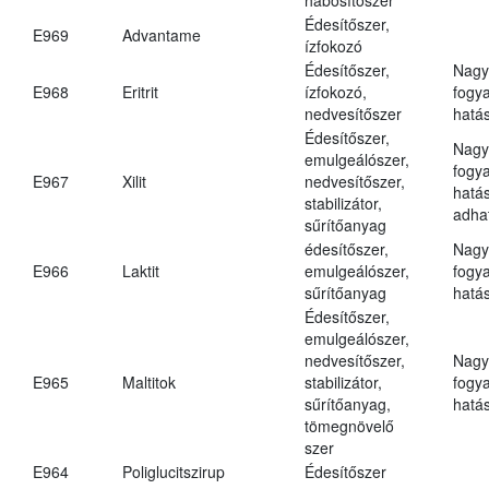
Édesítőszer,
E969
Advantame
ízfokozó
Édesítőszer,
Nagy
E968
Eritrit
ízfokozó,
fogy
nedvesítőszer
hatá
Édesítőszer,
Nagy
emulgeálószer,
fogy
E967
Xilit
nedvesítőszer,
hatá
stabilizátor,
adha
sűrítőanyag
édesítőszer,
Nagy
E966
Laktit
emulgeálószer,
fogy
sűrítőanyag
hatá
Édesítőszer,
emulgeálószer,
nedvesítőszer,
Nagy
E965
Maltitok
stabilizátor,
fogy
sűrítőanyag,
hatá
tömegnövelő
szer
E964
Poliglucitszirup
Édesítőszer