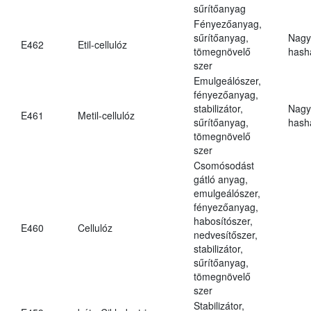
sűrítőanyag
Fényezőanyag,
sűrítőanyag,
Nagy
E462
Etil-cellulóz
tömegnövelő
hasha
szer
Emulgeálószer,
fényezőanyag,
stabilizátor,
Nagy
E461
Metil-cellulóz
sűrítőanyag,
hasha
tömegnövelő
szer
Csomósodást
gátló anyag,
emulgeálószer,
fényezőanyag,
habosítószer,
E460
Cellulóz
nedvesítőszer,
stabilizátor,
sűrítőanyag,
tömegnövelő
szer
Stabilizátor,