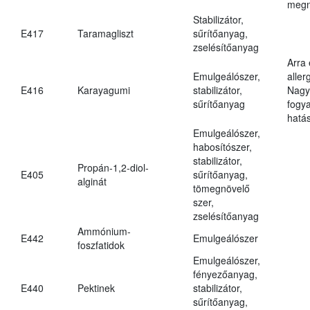
megn
Stabilizátor,
E417
Taramagliszt
sűrítőanyag,
zselésítőanyag
Arra
Emulgeálószer,
aller
E416
Karayagumi
stabilizátor,
Nagy
sűrítőanyag
fogy
hatá
Emulgeálószer,
habosítószer,
stabilizátor,
Propán-1,2-diol-
E405
sűrítőanyag,
alginát
tömegnövelő
szer,
zselésítőanyag
Ammónium-
E442
Emulgeálószer
foszfatidok
Emulgeálószer,
fényezőanyag,
E440
Pektinek
stabilizátor,
sűrítőanyag,