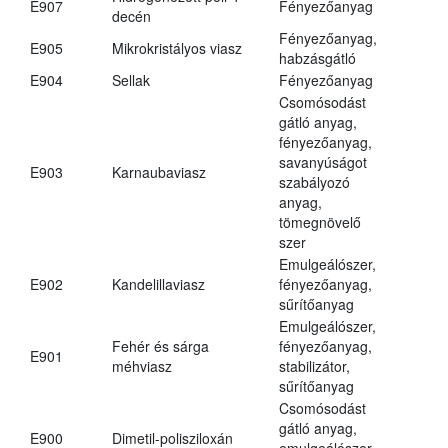
E907
Fényezőanyag
decén
Fényezőanyag,
E905
Mikrokristályos viasz
habzásgátló
E904
Sellak
Fényezőanyag
Csomósodást
gátló anyag,
fényezőanyag,
savanyúságot
E903
Karnaubaviasz
szabályozó
anyag,
tömegnövelő
szer
Emulgeálószer,
E902
Kandelillaviasz
fényezőanyag,
sűrítőanyag
Emulgeálószer,
Fehér és sárga
fényezőanyag,
E901
méhviasz
stabilizátor,
sűrítőanyag
Csomósodást
gátló anyag,
E900
Dimetil-polisziloxán
emulgeálószer,