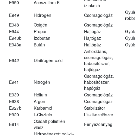
E950
Aceszulfám K
ízfokozó
Gyúl
E949
Hidrogén
Csomagológáz
robba
E948
Oxigén
Csomagológáz
E944
Propán
Hajtógáz
Gyúl
E943b
Izobután
Hajtógáz
Gyúl
E943a
Bután
Hajtógáz
Gyúl
Antioxidáns,
csomagológáz,
E942
Dinitrogén-oxid
habosítószer,
hajtógáz
Csomagológáz,
E941
Nitrogén
habosítószer,
hajtógáz
E939
Hélium
Csomagológáz
E938
Argon
Csomagológáz
E927b
Karbamid
Stabilizátor
E920
L-Cisztein
Lisztkezelőszer
Oxidált polietilén
E914
Fényezőanyag
viasz
Hidrogénezett poli-1-