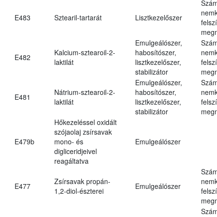
Szám
nemk
E483
Sztearil-tartarát
Lisztkezelőszer
felsz
megn
Emulgeálószer,
Szám
Kalcium-sztearoil-2-
habosítószer,
nemk
E482
laktilát
lisztkezelőszer,
felsz
stabilizátor
megn
Emulgeálószer,
Szám
Nátrium-sztearoil-2-
habosítószer,
nemk
E481
laktilát
lisztkezelőszer,
felsz
stabilizátor
megn
Hőkezeléssel oxidált
szójaolaj zsírsavak
E479b
mono- és
Emulgeálószer
digliceridjeivel
reagáltatva
Szám
Zsírsavak propán-
nemk
E477
Emulgeálószer
1,2-diol-észterei
felsz
megn
Szám