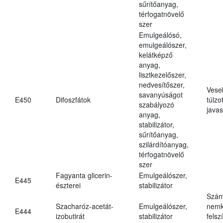
sűrítőanyag,
térfogatnövelő
szer
Emulgeálósó,
emulgeálószer,
kelátképző
anyag,
lisztkezelőszer,
nedvesítőszer,
Vese
savanyúságot
E450
Difoszfátok
túlzo
szabályozó
javas
anyag,
stabilizátor,
sűrítőanyag,
szilárdítóanyag,
térfogatnövelő
szer
Fagyanta glicerin-
Emulgeálószer,
E445
észterei
stabilizátor
Szám
Szacharóz-acetát-
Emulgeálószer,
nemk
E444
izobutirát
stabilizátor
felsz