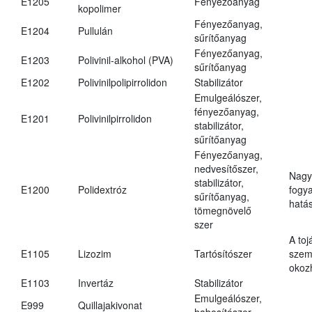
E1205
Fényezőanyag
kopolimer
Fényezőanyag,
E1204
Pullulán
sűrítőanyag
Fényezőanyag,
E1203
Polivinil-alkohol (PVA)
sűrítőanyag
E1202
Polivinilpolipirrolidon
Stabilizátor
Emulgeálószer,
fényezőanyag,
E1201
Polivinilpirrolidon
stabilizátor,
sűrítőanyag
Fényezőanyag,
nedvesítőszer,
Nagy
stabilizátor,
E1200
Polidextróz
fogy
sűrítőanyag,
hatá
tömegnövelő
szer
A toj
E1105
Lizozim
Tartósítószer
szem
okoz
E1103
Invertáz
Stabilizátor
Emulgeálószer,
E999
Quillajakivonat
habosítószer