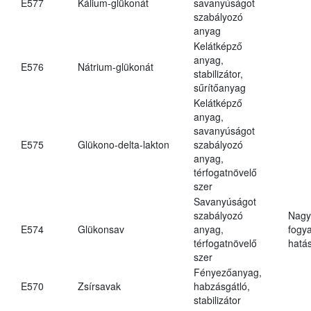
E577
Kálium-glükonát
savanyúságot
szabályozó
anyag
Kelátképző
anyag,
E576
Nátrium-glükonát
stabilizátor,
sűrítőanyag
Kelátképző
anyag,
savanyúságot
E575
Glükono-delta-lakton
szabályozó
anyag,
térfogatnövelő
szer
Savanyúságot
szabályozó
Nagy
E574
Glükonsav
anyag,
fogy
térfogatnövelő
hatá
szer
Fényezőanyag,
E570
Zsírsavak
habzásgátló,
stabilizátor