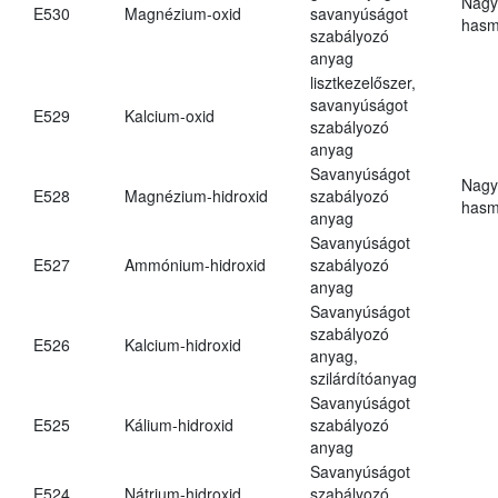
Nagy
E530
Magnézium-oxid
savanyúságot
hasm
szabályozó
anyag
lisztkezelőszer,
savanyúságot
E529
Kalcium-oxid
szabályozó
anyag
Savanyúságot
Nagy
E528
Magnézium-hidroxid
szabályozó
hasm
anyag
Savanyúságot
E527
Ammónium-hidroxid
szabályozó
anyag
Savanyúságot
szabályozó
E526
Kalcium-hidroxid
anyag,
szilárdítóanyag
Savanyúságot
E525
Kálium-hidroxid
szabályozó
anyag
Savanyúságot
E524
Nátrium-hidroxid
szabályozó