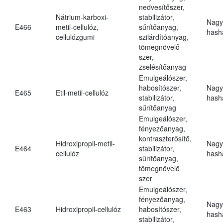
nedvesítőszer,
Nátrium-karboxi-
stabilizátor,
Nagy
E466
metil-cellulóz,
sűrítőanyag,
hasha
cellulózgumi
szilárdítóanyag,
tömegnövelő
szer,
zselésítőanyag
Emulgeálószer,
habosítószer,
Nagy
E465
Etil-metil-cellulóz
stabilizátor,
hasha
sűrítőanyag
Emulgeálószer,
fényezőanyag,
kontraszterősítő,
Hidroxipropil-metil-
Nagy
E464
stabilizátor,
cellulóz
hasha
sűrítőanyag,
tömegnövelő
szer
Emulgeálószer,
fényezőanyag,
Nagy
E463
Hidroxipropil-cellulóz
habosítószer,
hasha
stabilizátor,