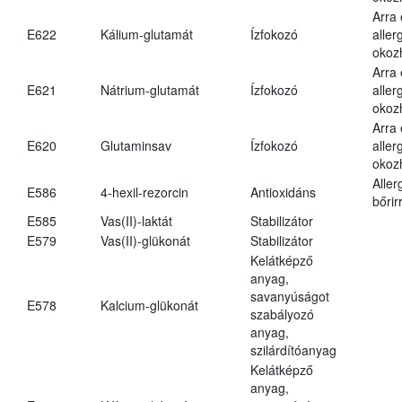
Arra
E622
Kálium-glutamát
Ízfokozó
aller
okoz
Arra
E621
Nátrium-glutamát
Ízfokozó
aller
okoz
Arra
E620
Glutaminsav
Ízfokozó
aller
okoz
Aller
E586
4-hexil-rezorcin
Antioxidáns
bőrir
E585
Vas(II)-laktát
Stabilizátor
E579
Vas(II)-glükonát
Stabilizátor
Kelátképző
anyag,
savanyúságot
E578
Kalcium-glükonát
szabályozó
anyag,
szilárdítóanyag
Kelátképző
anyag,