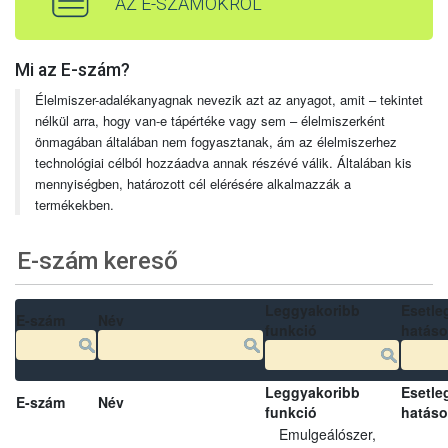
AZ E-SZÁMOKRÓL
Mi az E-szám?
Élelmiszer-adalékanyagnak nevezik azt az anyagot, amit – tekintet
nélkül arra, hogy van-e tápértéke vagy sem – élelmiszerként
önmagában általában nem fogyasztanak, ám az élelmiszerhez
technológiai célból hozzáadva annak részévé válik. Általában kis
mennyiségben, határozott cél elérésére alkalmazzák a
termékekben.
E-szám kereső
Leggyakoribb
Esetle
E-szám
Név
funkció
hatás
Leggyakoribb
Esetle
E-szám
Név
funkció
hatás
Emulgeálószer,