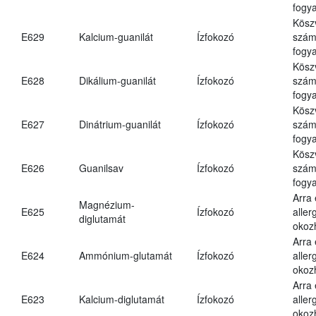
fogya
Kösz
E629
Kalcium-guanilát
Ízfokozó
számá
fogya
Kösz
E628
Dikálium-guanilát
Ízfokozó
számá
fogya
Kösz
E627
Dinátrium-guanilát
Ízfokozó
számá
fogya
Kösz
E626
Guanilsav
Ízfokozó
számá
fogya
Arra
Magnézium-
E625
Ízfokozó
aller
diglutamát
okoz
Arra
E624
Ammónium-glutamát
Ízfokozó
aller
okoz
Arra
E623
Kalcium-diglutamát
Ízfokozó
aller
okoz