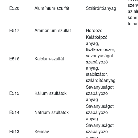
szen
E520
Alumínium-szulfát
Szilárdítóanyag
az a
könn
felh
E517
Ammónium-szulfát
Hordozó
Kelátképző
anyag,
lisztkezelőszer,
savanyúságot
E516
Kalcium-szulfát
szabályozó
anyag,
stabilizátor,
szilárdítóanyag
Savanyúságot
E515
Kálium-szulfátok
szabályozó
anyag
Savanyúságot
E514
Nátrium-szulfátok
szabályozó
anyag
Savanyúságot
E513
Kénsav
szabályozó
anyag