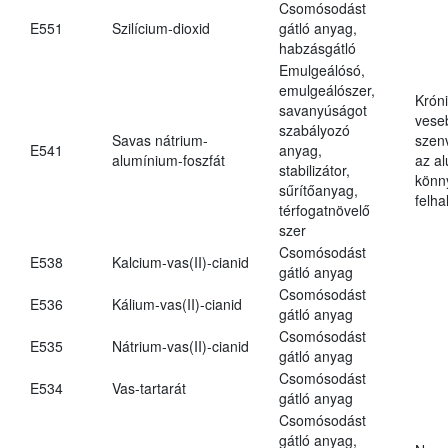
Csomósodást
E551
Szilícium-dioxid
gátló anyag,
habzásgátló
Emulgeálósó,
emulgeálószer,
Krón
savanyúságot
vese
szabályozó
Savas nátrium-
szen
E541
anyag,
alumínium-foszfát
az a
stabilizátor,
könn
sűrítőanyag,
felh
térfogatnövelő
szer
Csomósodást
E538
Kalcium-vas(II)-cianid
gátló anyag
Csomósodást
E536
Kálium-vas(II)-cianid
gátló anyag
Csomósodást
E535
Nátrium-vas(II)-cianid
gátló anyag
Csomósodást
E534
Vas-tartarát
gátló anyag
Csomósodást
gátló anyag,