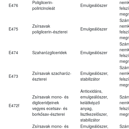
Poliglicerin-
nemk
E476
Emulgeálószer
poliricinoleát
felsz
megn
Szám
Zsírsavak
nemk
E475
Emulgeálószer
poliglicerin-észterei
felsz
megn
Szám
nemk
E474
Szaharózgliceridek
Emulgeálószer
felsz
megn
Szám
Zsírsavak szacharóz-
Emulgeálószer,
nemk
E473
észterei
stabilizátor
felsz
megn
Antioxidáns,
Zsírsavak mono- és
emulgeálószer,
Szám
digliceridjeinek
kelátképző
nemk
E472f
vegyes ecetsav- és
anyag,
felsz
borkősav-észterei
lisztkezelőszer,
megn
stabilizátor
Zsírsavak mono- és
Emulgeálószer,
Szám