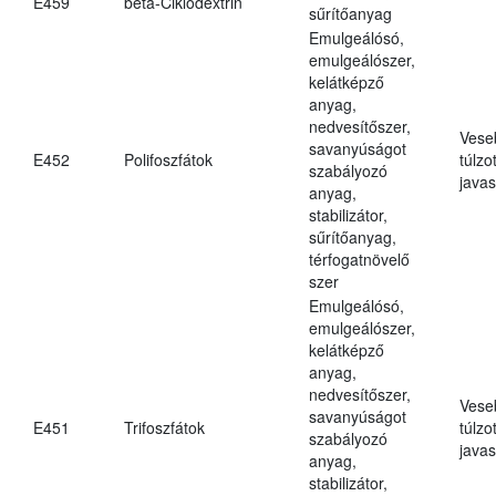
E459
béta-Ciklodextrin
sűrítőanyag
Emulgeálósó,
emulgeálószer,
kelátképző
anyag,
nedvesítőszer,
Vese
savanyúságot
E452
Polifoszfátok
túlzo
szabályozó
javas
anyag,
stabilizátor,
sűrítőanyag,
térfogatnövelő
szer
Emulgeálósó,
emulgeálószer,
kelátképző
anyag,
nedvesítőszer,
Vese
savanyúságot
E451
Trifoszfátok
túlzo
szabályozó
javas
anyag,
stabilizátor,