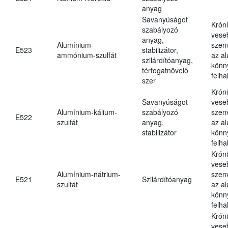
anyag
Savanyúságot
Krón
szabályozó
vese
anyag,
Alumínium-
szen
E523
stabilizátor,
ammónium-szulfát
az a
szilárdítóanyag,
könn
térfogatnövelő
felh
szer
Krón
Savanyúságot
vese
Alumínium-kálium-
szabályozó
szen
E522
szulfát
anyag,
az a
stabilizátor
könn
felh
Krón
vese
Alumínium-nátrium-
szen
E521
Szilárdítóanyag
szulfát
az a
könn
felh
Krón
vese