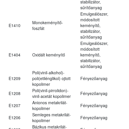
stabilizátor,
sűrítőanyag
Emulgeálószer,
módosított
Monokeményítő-
E1410
keményítő,
foszfát
stabilizátor,
sűrítőanyag
Emulgeálószer,
módosított
E1404
Oxidált keményítő
keményítő,
stabilizátor,
sűrítőanyag
Poli(vinil-alkohol)-
E1209
poli(etilénglikol) ojtott
Fényezőanyag
kopolimer
Poli(vinil-pirrolidon)-
E1208
Fényezőanyag
vinil-acetát kopolimer
Anionos metakrilát-
E1207
Fényezőanyag
kopolimer
Semleges metakrilát-
E1206
Fényezőanyag
kopolimer
Bázikus metakrilát-