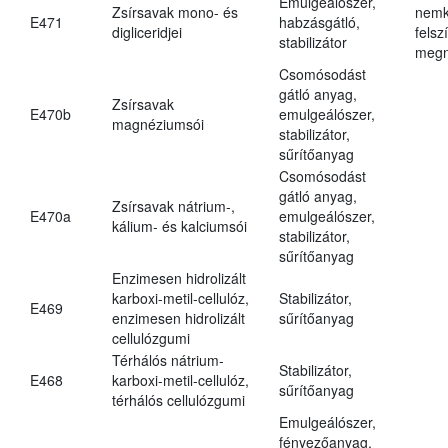
Emulgeálószer,
Zsírsavak mono- és
nemk
E471
habzásgátló,
digliceridjei
felsz
stabilizátor
megn
Csomósodást
gátló anyag,
Zsírsavak
E470b
emulgeálószer,
magnéziumsói
stabilizátor,
sűrítőanyag
Csomósodást
gátló anyag,
Zsírsavak nátrium-,
E470a
emulgeálószer,
kálium- és kalciumsói
stabilizátor,
sűrítőanyag
Enzimesen hidrolizált
karboxi-metil-cellulóz,
Stabilizátor,
E469
enzimesen hidrolizált
sűrítőanyag
cellulózgumi
Térhálós nátrium-
Stabilizátor,
E468
karboxi-metil-cellulóz,
sűrítőanyag
térhálós cellulózgumi
Emulgeálószer,
fényezőanyag,