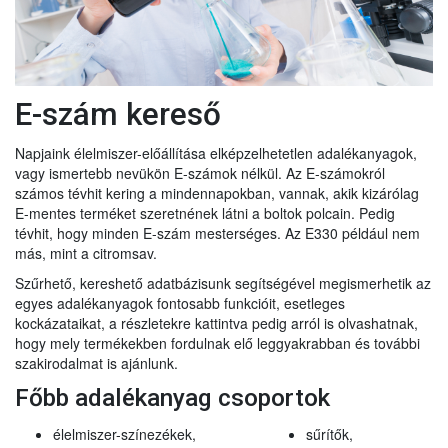
E-szám kereső
Napjaink élelmiszer-előállítása elképzelhetetlen adalékanyagok,
vagy ismertebb nevükön E-számok nélkül. Az E-számokról
számos tévhit kering a mindennapokban, vannak, akik kizárólag
E-mentes terméket szeretnének látni a boltok polcain. Pedig
tévhit, hogy minden E-szám mesterséges. Az E330 például nem
más, mint a citromsav.
Szűrhető, kereshető adatbázisunk segítségével megismerhetik az
egyes adalékanyagok fontosabb funkcióit, esetleges
kockázataikat, a részletekre kattintva pedig arról is olvashatnak,
hogy mely termékekben fordulnak elő leggyakrabban és további
szakirodalmat is ajánlunk.
Főbb adalékanyag csoportok
élelmiszer-színezékek,
sűrítők,