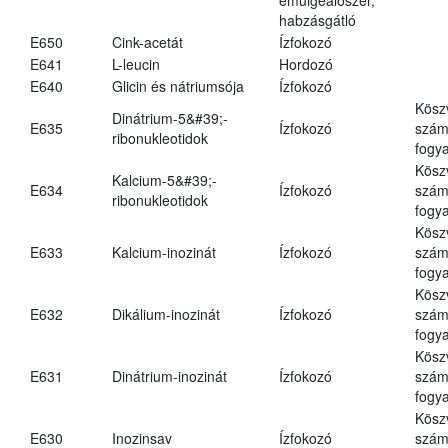
habzásgátló
E650
Cink-acetát
Ízfokozó
E641
L-leucin
Hordozó
E640
Glicin és nátriumsója
Ízfokozó
Kösz
Dinátrium-5&#39;-
E635
Ízfokozó
számá
ribonukleotidok
fogya
Kösz
Kalcium-5&#39;-
E634
Ízfokozó
számá
ribonukleotidok
fogya
Kösz
E633
Kalcium-inozinát
Ízfokozó
számá
fogya
Kösz
E632
Dikálium-inozinát
Ízfokozó
számá
fogya
Kösz
E631
Dinátrium-inozinát
Ízfokozó
számá
fogya
Kösz
E630
Inozinsav
Ízfokozó
számá