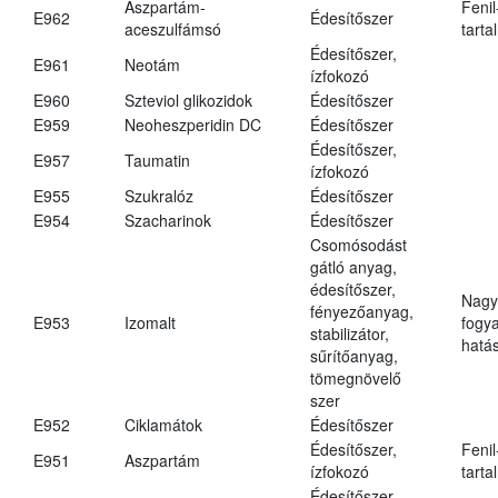
Aszpartám-
Fenil
E962
Édesítőszer
aceszulfámsó
tarta
Édesítőszer,
E961
Neotám
ízfokozó
E960
Szteviol glikozidok
Édesítőszer
E959
Neoheszperidin DC
Édesítőszer
Édesítőszer,
E957
Taumatin
ízfokozó
E955
Szukralóz
Édesítőszer
E954
Szacharinok
Édesítőszer
Csomósodást
gátló anyag,
édesítőszer,
Nagy
fényezőanyag,
E953
Izomalt
fogy
stabilizátor,
hatá
sűrítőanyag,
tömegnövelő
szer
E952
Ciklamátok
Édesítőszer
Édesítőszer,
Fenil
E951
Aszpartám
ízfokozó
tarta
Édesítőszer,