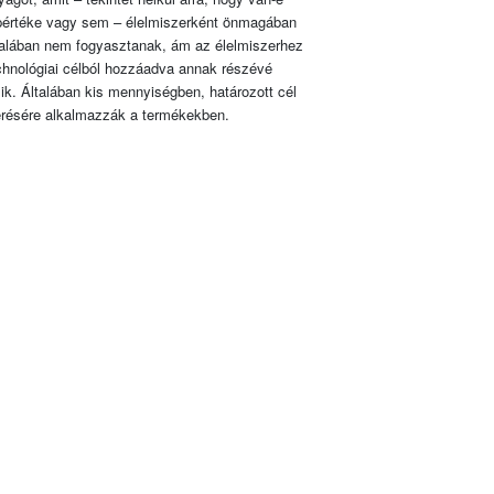
pértéke vagy sem – élelmiszerként önmagában
talában nem fogyasztanak, ám az élelmiszerhez
chnológiai célból hozzáadva annak részévé
lik. Általában kis mennyiségben, határozott cél
érésére alkalmazzák a termékekben.