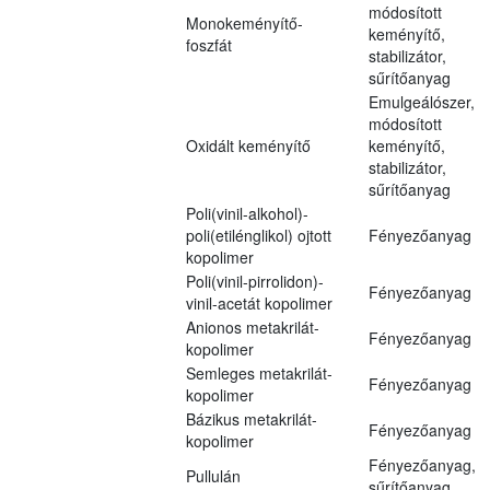
módosított
Monokeményítő-
keményítő,
foszfát
stabilizátor,
sűrítőanyag
Emulgeálószer,
módosított
Oxidált keményítő
keményítő,
stabilizátor,
sűrítőanyag
Poli(vinil-alkohol)-
poli(etilénglikol) ojtott
Fényezőanyag
kopolimer
Poli(vinil-pirrolidon)-
Fényezőanyag
vinil-acetát kopolimer
Anionos metakrilát-
Fényezőanyag
kopolimer
Semleges metakrilát-
Fényezőanyag
kopolimer
Bázikus metakrilát-
Fényezőanyag
kopolimer
Fényezőanyag,
Pullulán
sűrítőanyag