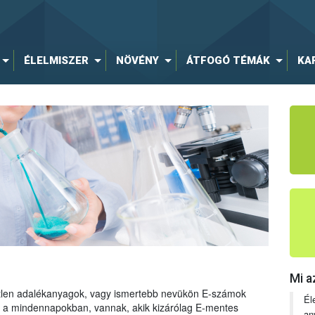
ÉLELMISZER
NÖVÉNY
ÁTFOGÓ TÉMÁK
KA
Mi a
tetlen adalékanyagok, vagy ismertebb nevükön E-számok
Él
ng a mindennapokban, vannak, akik kizárólag E-mentes
an