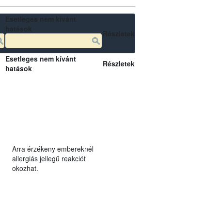
Esetleges nem kívánt
hatások
Részletek
Esetleges nem kívánt
Részletek
hatások
Arra érzékeny embereknél
allergiás jellegű reakciót
okozhat.