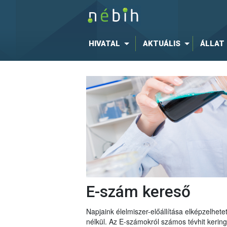
HIVATAL
AKTUÁLIS
ÁLLAT
E-szám kereső
Napjaink élelmiszer-előállítása elképzelhe
nélkül. Az E-számokról számos tévhit keri