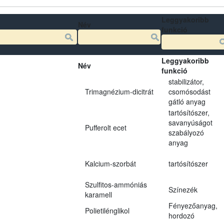
Leggyakoribb
Név
funkció
Leggyakoribb
Név
funkció
stabilizátor,
Trimagnézium-dicitrát
csomósodást
gátló anyag
tartósítószer,
savanyúságot
Pufferolt ecet
szabályozó
anyag
Kalcium-szorbát
tartósítószer
Szulfitos-ammóniás
Színezék
karamell
Fényezőanyag,
Polietilénglikol
hordozó