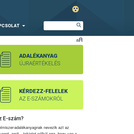
PCSOLAT
ADALÉKANYAG
ÚJRAÉRTÉKELÉS
KÉRDEZZ-FELELEK
AZ E-SZÁMOKRÓL
z E-szám?
elmiszer-adalékanyagnak nevezik azt az
yagot, amit – tekintet nélkül arra, hogy van-e