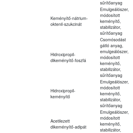
sűrítőanyag
Emulgeálószer,
módosított
Keményítő-nátrium-
keményítő,
oktenil-szukcinát
stabilizátor,
sűrítőanyag
Csomósodást
gátló anyag,
emulgeálószer,
Hidroxipropil-
módosított
dikeményítő-foszfá
keményítő,
stabilizátor,
sűrítőanyag
Emulgeálószer,
módosított
Hidroxipropil-
keményítő,
keményítő
stabilizátor,
sűrítőanyag
Emulgeálószer,
módosított
Acetilezett
keményítő,
dikeményítő-adipát
stabilizátor,