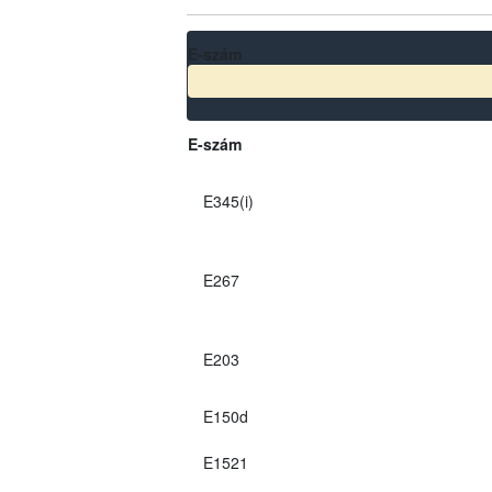
E-szám
E-szám
E345(i)
E267
E203
E150d
E1521