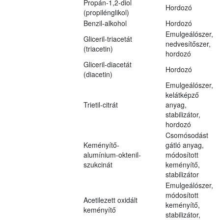
Propán-1,2-diol
Hordozó
(propilénglikol)
Benzil-alkohol
Hordozó
Emulgeálószer,
Gliceril-triacetát
nedvesítőszer,
(triacetin)
hordozó
Gliceril-diacetát
Hordozó
(diacetin)
Emulgeálószer,
kelátképző
Trietil-citrát
anyag,
stabilizátor,
hordozó
Csomósodást
Keményítő-
gátló anyag,
alumínium-oktenil-
módosított
szukcinát
keményítő,
stabilizátor
Emulgeálószer,
módosított
Acetilezett oxidált
keményítő,
keményítő
stabilizátor,