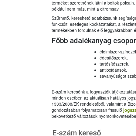
terméket szeretnének látni a boltok polcai
például nem más, mint a citromsav.
Szűrhető, kereshető adatbázisunk segítsé
funkcióit, esetleges kockázataikat, a részlet
termékekben fordulnak elő leggyakrabban és
Főbb adalékanyag csopo
élelmiszer-színezé
édesítőszerek,
tartósítószerek,
antioxidánsok,
savanyúságot szab
E-szám keresőnk a fogyasztók tájékoztatásár
minden esetben az aktuálisan hatályos jog
1333/2008/EK rendeletéből, valamint a Bizo
gondozásában folyamatosan frissülő
jogsz
bekövetkező változások nyomonkövetésébe
E-szám kereső