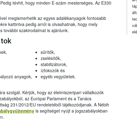
n. Pedig tévhit, hogy minden E-szám mesterséges. Az E330
tá
ál
gével megismerhetik az egyes adalékanyagok fontosabb
te
ekre kattintva pedig arról is olvashatnak, hogy mely
vá
 további szakirodalmat is ajánlunk.
el
rtok
kek,
sűrítők,
zselésítők,
stabilizátorok,
ízfokozók és
ályozó anyagok,
egyéb vegyületek.
a szolgál. Kérjük, hogy az élelmiszeripari vállalkozók
szabályokból, az Európai Parlament és a Tanács
ttság 231/2012/EU rendeletéből tájékozódjanak. A Nébih
abálygyűjtemény
is segítséget nyújt a jogszabályokban
n.