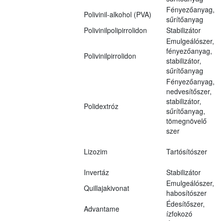
Fényezőanyag,
Polivinil-alkohol (PVA)
sűrítőanyag
Polivinilpolipirrolidon
Stabilizátor
Emulgeálószer,
fényezőanyag,
Polivinilpirrolidon
stabilizátor,
sűrítőanyag
Fényezőanyag,
nedvesítőszer,
stabilizátor,
Polidextróz
sűrítőanyag,
tömegnövelő
szer
Lizozim
Tartósítószer
Invertáz
Stabilizátor
Emulgeálószer,
Quillajakivonat
habosítószer
Édesítőszer,
Advantame
ízfokozó