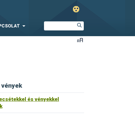
PCSOLAT
 vények
ecsétekkel és vényekkel
k