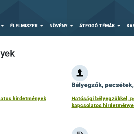
ÉLELMISZER
NÖVÉNY
ÁTFOGÓ TÉMÁK
KA
nyek
Bélyegzők, pecsétek,
latos hirdetmények
Hatósági bélyegzőkkel, p
kapcsolatos hirdetménye