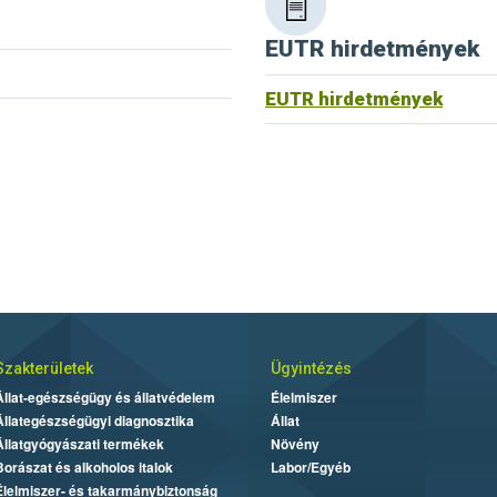
EUTR hirdetmények
EUTR hirdetmények
Szakterületek
Ügyintézés
Állat-egészségügy és állatvédelem
Élelmiszer
Állategészségügyi diagnosztika
Állat
Állatgyógyászati termékek
Növény
Borászat és alkoholos italok
Labor/Egyéb
Élelmiszer- és takarmánybiztonság