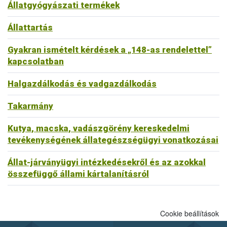
Állatgyógyászati termékek
Állattartás
Gyakran ismételt kérdések a „148-as rendelettel”
kapcsolatban
Halgazdálkodás és vadgazdálkodás
Takarmány
Kutya, macska, vadászgörény kereskedelmi
tevékenységének állategészségügyi vonatkozásai
Állat-járványügyi intézkedésekről és az azokkal
összefüggő állami kártalanításról
Cookie beállítások