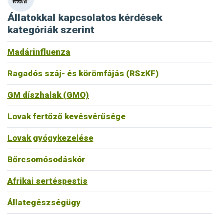
Állatokkal kapcsolatos kérdések
kategóriák szerint
Madárinfluenza
Ragadós száj- és körömfájás (RSzKF)
GM díszhalak (GMO)
Lovak fertőző kevésvérűsége
Lovak gyógykezelése
Bőrcsomósodáskór
Afrikai sertéspestis
Állategészségügy