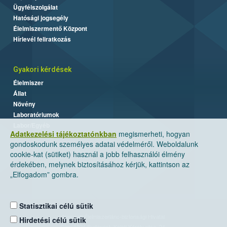
Ügyfélszolgálat
Hatósági jogsegély
Élelmiszermentő Központ
Hírlevél feliratkozás
Gyakori kérdések
Élelmiszer
Állat
Növény
Laboratóriumok
Labor/Egyéb
Adatkezelési tájékoztatónkban
megismerheti, hogyan
gondoskodunk személyes adatai védelméről. Weboldalunk
cookie-kat (sütiket) használ a jobb felhasználói élmény
érdekében, melynek biztosításához kérjük, kattintson az
„Elfogadom” gombra.
Statisztikai célú sütik
Nemzeti Élelmiszerlánc-biztonsági Hivatal
Hirdetési célú sütik
Cím: 1024 Budapest, Keleti Károly utca. 24.