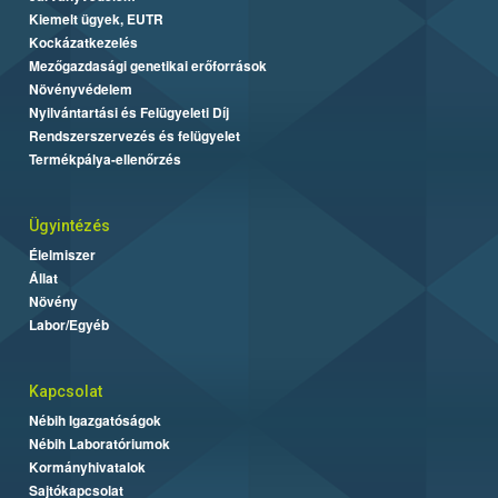
Kiemelt ügyek, EUTR
Kockázatkezelés
Mezőgazdasági genetikai erőforrások
Növényvédelem
Nyilvántartási és Felügyeleti Díj
Rendszerszervezés és felügyelet
Termékpálya-ellenőrzés
Ügyintézés
Élelmiszer
Állat
Növény
Labor/Egyéb
Kapcsolat
Nébih Igazgatóságok
Nébih Laboratóriumok
Kormányhivatalok
Sajtókapcsolat