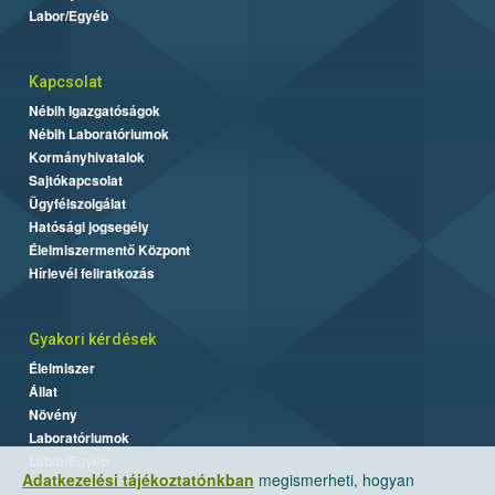
Labor/Egyéb
Kapcsolat
Nébih Igazgatóságok
Nébih Laboratóriumok
Kormányhivatalok
Sajtókapcsolat
Ügyfélszolgálat
Hatósági jogsegély
Élelmiszermentő Központ
Hírlevél feliratkozás
Gyakori kérdések
Élelmiszer
Állat
Növény
Laboratóriumok
Labor/Egyéb
Adatkezelési tájékoztatónkban
megismerheti, hogyan