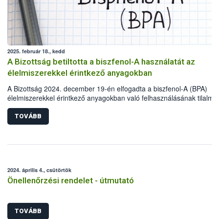
2025. február 18., kedd
A Bizottság betiltotta a biszfenol-A használatát az
élelmiszerekkel érintkező anyagokban
A Bizottság 2024. december 19-én elfogadta a biszfenol-A (BPA)
élelmiszerekkel érintkező anyagokban való felhasználásának tilalmát
korlátozás a BPA potenciálisan káros egészségügyi hatásai miatt lép
életbe.
TOVÁBB
2024. április 4., csütörtök
Önellenőrzési rendelet - útmutató
TOVÁBB