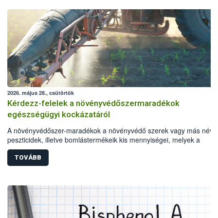
2026. május 28., csütörtök
Kérdezz-felelek a növényvédőszermaradékok
egészségügyi kockázatáról
A növényvédőszer-maradékok a növényvédő szerek vagy más néve
peszticidek, illetve bomlástermékeik kis mennyiségei, melyek a
terményekben vagy azok felületén a betakarítást, szüretelést, illetve
tárolást követően is megmaradhatnak. Nem minden élelmiszer tarta
TOVÁBB
szermaradékot. Azokban az élelmiszerekben is, melyekben
kimutathatóak, általában csak nagyon kis mennyiségben vannak jele
így nem jelenthetnek kockázatot a fogyasztó egészségére nézve.