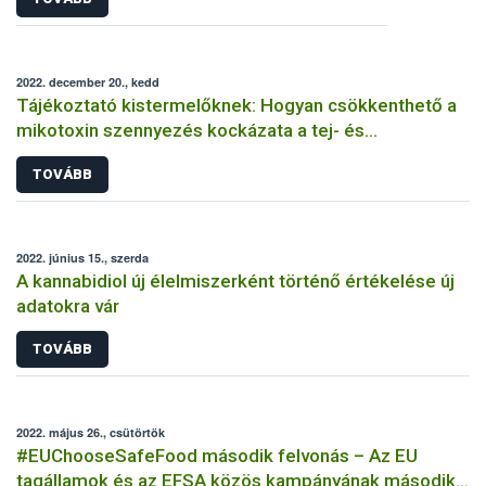
2022. december 20., kedd
Tájékoztató kistermelőknek: Hogyan csökkenthető a
mikotoxin szennyezés kockázata a tej- és
tejtermékekben?
TOVÁBB
2022. június 15., szerda
A kannabidiol új élelmiszerként történő értékelése új
adatokra vár
TOVÁBB
2022. május 26., csütörtök
#EUChooseSafeFood második felvonás – Az EU
tagállamok és az EFSA közös kampányának második