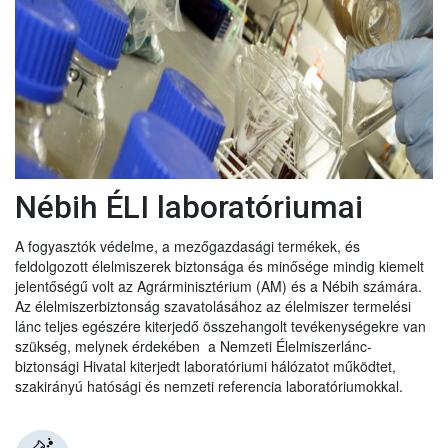
Nébih ÉLI laboratóriumai
A fogyasztók védelme, a mezőgazdasági termékek, és
feldolgozott élelmiszerek biztonsága és minősége mindig kiemelt
jelentőségű volt az Agrárminisztérium (AM) és a Nébih számára.
Az élelmiszerbiztonság szavatolásához az élelmiszer termelési
lánc teljes egészére kiterjedő összehangolt tevékenységekre van
szükség, melynek érdekében a Nemzeti Élelmiszerlánc-
biztonsági Hivatal kiterjedt laboratóriumi hálózatot működtet,
szakirányú hatósági és nemzeti referencia laboratóriumokkal.