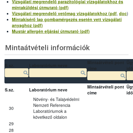
Vizsgálati megrendelő parazitológiai vizsgálatokhoz és
mintaküldési útmutató (pdf)
Vizsgálati megrendelő vetőmag vizsgálatokhoz (pdf
,
doc
)
Mintakísérő lap gombamérgezés esetén vett vizsgálati
anyaghoz (pdf)
Mustár allergén eljárási útmutató (pdf)
Mintaátvételi információk
Mintaátvételi pont
Üg
S.sz.
Laboratórium neve
címe
idő
Mintaátvételi pont
Üg
S.sz.
Laboratórium neve
címe
idő
Növény- és Talajvédelmi
Nemzeti Referencia
30
Laboratóriumok a
következő oldalon
29
28