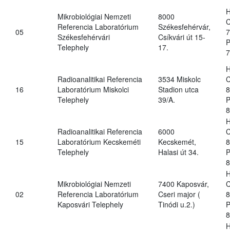
H
Mikrobiológiai Nemzeti
8000
C
Referencia Laboratórium
Székesfehérvár,
05
7
Székesfehérvári
Csíkvári út 15-
P
Telephely
17.
7
H
Radioanalitikai Referencia
3534 Miskolc
C
16
Laboratórium Miskolci
Stadion utca
8
Telephely
39/A.
P
8
H
Radioanalitikai Referencia
6000
C
15
Laboratórium Kecskeméti
Kecskemét,
8
Telephely
Halasi út 34.
P
8
H
Mikrobiológiai Nemzeti
7400 Kaposvár,
C
02
Referencia Laboratórium
Cseri major (
8
Kaposvári Telephely
Tinódi u.2.)
P
8
H