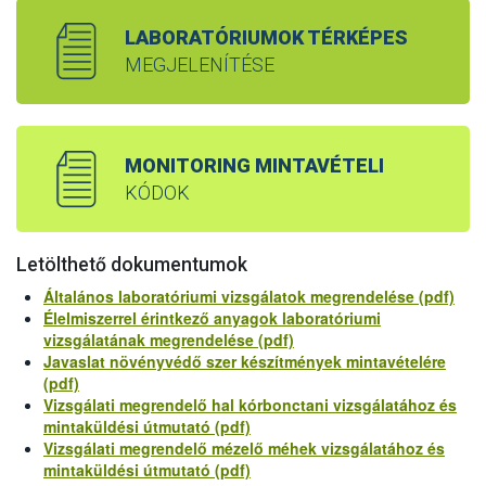
LABORATÓRIUMOK TÉRKÉPES
MEGJELENÍTÉSE
MONITORING MINTAVÉTELI
KÓDOK
Letölthető dokumentumok
Általános laboratóriumi vizsgálatok megrendelése (pdf)
Élelmiszerrel érintkező anyagok laboratóriumi
vizsgálatának megrendelése (pdf)
Javaslat növényvédő szer készítmények mintavételére
(pdf)
Vizsgálati megrendelő hal kórbonctani vizsgálatához és
mintaküldési útmutató (pdf)
Vizsgálati megrendelő mézelő méhek vizsgálatához és
mintaküldési útmutató (pdf)