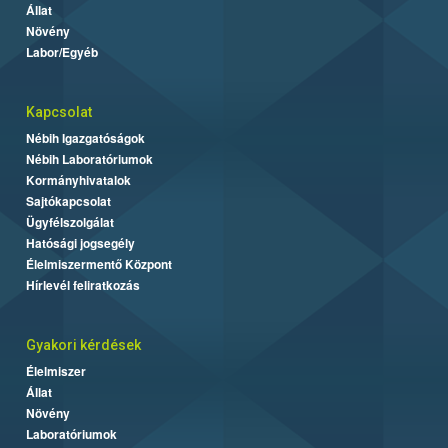
Állat
Növény
Labor/Egyéb
Kapcsolat
Nébih Igazgatóságok
Nébih Laboratóriumok
Kormányhivatalok
Sajtókapcsolat
Ügyfélszolgálat
Hatósági jogsegély
Élelmiszermentő Központ
Hírlevél feliratkozás
Gyakori kérdések
Élelmiszer
Állat
Növény
Laboratóriumok