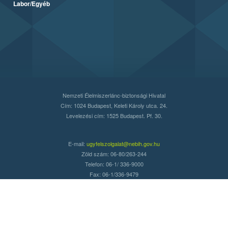
Labor/Egyéb
Nemzeti Élelmiszerlánc-biztonsági Hivatal
Cím: 1024 Budapest, Keleti Károly utca. 24.
Levelezési cím: 1525 Budapest. Pf. 30.
E-mail:
ugyfelszolgalat@nebih.gov.hu
Zöld szám: 06-80/263-244
Telefon: 06-1/ 336-9000
Fax: 06-1/336-9479