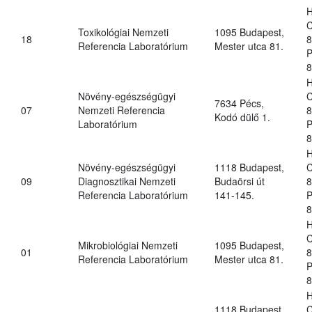
H
C
Toxikológiai Nemzeti
1095 Budapest,
18
8
Referencia Laboratórium
Mester utca 81.
P
8
H
Növény-egészségügyi
C
7634 Pécs,
07
Nemzeti Referencia
8
Kodó dülő 1.
Laboratórium
P
8
H
Növény-egészségügyi
1118 Budapest,
C
09
Diagnosztikai Nemzeti
Budaörsi út
8
Referencia Laboratórium
141-145.
P
8
H
C
Mikrobiológiai Nemzeti
1095 Budapest,
01
8
Referencia Laboratórium
Mester utca 81.
P
8
H
1118 Budapest,
C