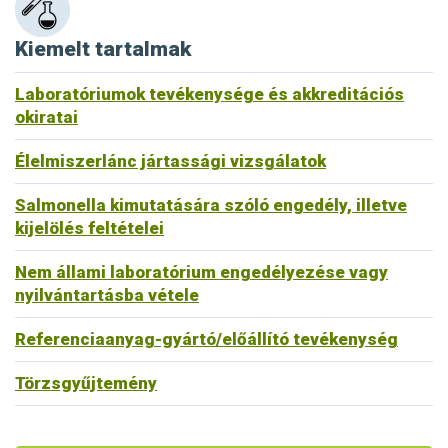
Kiemelt tartalmak
Laboratóriumok tevékenysége és akkreditációs
okiratai
Élelmiszerlánc jártassági vizsgálatok
Salmonella kimutatására szóló engedély, illetve
kijelölés feltételei
Nem állami laboratórium engedélyezése vagy
nyilvántartásba vétele
Referenciaanyag-gyártó/előállító tevékenység
Törzsgyűjtemény