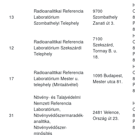
H
Radioanalitikai Referencia
9700
C
13
Laboratórium
Szombathely
8
Szombathelyi Telephely
Zanati út 3.
P
8
H
7100
Radioanalitikai Referencia
C
Szekszárd,
12
Laboratórium Szekszárdi
8
Tormay B. u.
Telephely
P
18.
8
H
Radioanalitikai Referencia
C
1095 Budapest,
17
Laboratórium Mester u.
8
Mester utca 81.
telephely (Mintaátvétel)
P
8
Növény- és Talajvédelmi
Nemzeti Referencia
H
Laboratórium,
C
2481 Velence,
31
Növényvédőszermaradék-
8
Ország út 23.
analitika,
P
Növényvédőszer-
8
minősítés