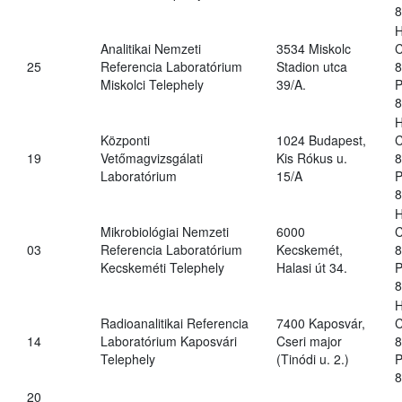
8
H
Analitikai Nemzeti
3534 Miskolc
C
25
Referencia Laboratórium
Stadion utca
8
Miskolci Telephely
39/A.
P
8
H
Központi
1024 Budapest,
C
19
Vetőmagvizsgálati
Kis Rókus u.
8
Laboratórium
15/A
P
8
H
Mikrobiológiai Nemzeti
6000
C
03
Referencia Laboratórium
Kecskemét,
8
Kecskeméti Telephely
Halasi út 34.
P
8
H
Radioanalitikai Referencia
7400 Kaposvár,
C
14
Laboratórium Kaposvári
Cseri major
8
Telephely
(Tinódi u. 2.)
P
8
20