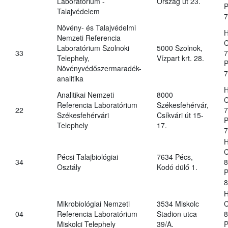
Laboratórium -
Ország út 23.
P
Talajvédelem
7
Növény- és Talajvédelmi
H
Nemzeti Referencia
C
Laboratórium Szolnoki
5000 Szolnok,
33
7
Telephely,
Vízpart krt. 28.
P
Növényvédőszermaradék-
7
analitika
H
Analitikai Nemzeti
8000
C
Referencia Laboratórium
Székesfehérvár,
22
7
Székesfehérvári
Csíkvári út 15-
P
Telephely
17.
7
H
C
Pécsi Talajbiológiai
7634 Pécs,
34
8
Osztály
Kodó dülő 1.
P
8
H
Mikrobiológiai Nemzeti
3534 Miskolc
C
04
Referencia Laboratórium
Stadion utca
8
Miskolci Telephely
39/A.
P