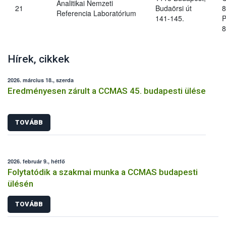
Analitikai Nemzeti
21
Budaörsi út
8
Referencia Laboratórium
141-145.
P
8
Hírek, cikkek
2026. március 18., szerda
Eredményesen zárult a CCMAS 45. budapesti ülése
TOVÁBB
2026. február 9., hétfő
Folytatódik a szakmai munka a CCMAS budapesti
ülésén
TOVÁBB