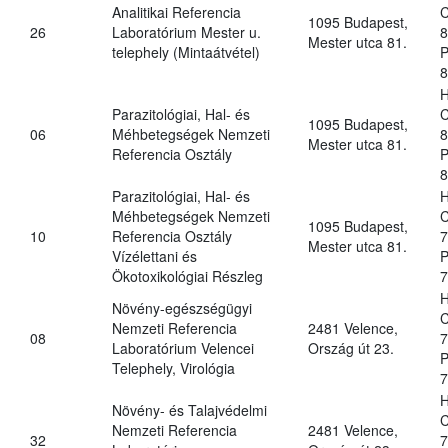
Analitikai Referencia
C
1095 Budapest,
26
Laboratórium Mester u.
8
Mester utca 81.
telephely (Mintaátvétel)
P
8
H
Parazitológiai, Hal- és
C
1095 Budapest,
06
Méhbetegségek Nemzeti
8
Mester utca 81.
Referencia Osztály
P
8
Parazitológiai, Hal- és
H
Méhbetegségek Nemzeti
C
1095 Budapest,
10
Referencia Osztály
7
Mester utca 81.
Vízélettani és
P
Ökotoxikológiai Részleg
7
H
Növény-egészségügyi
C
Nemzeti Referencia
2481 Velence,
08
7
Laboratórium Velencei
Ország út 23.
P
Telephely, Virológia
7
H
Növény- és Talajvédelmi
C
Nemzeti Referencia
2481 Velence,
32
7