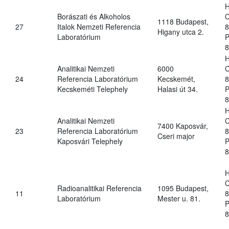
H
Borászati és Alkoholos
C
1118 Budapest,
27
Italok Nemzeti Referencia
8
Higany utca 2.
Laboratórium
P
8
H
Analitikai Nemzeti
6000
C
24
Referencia Laboratórium
Kecskemét,
8
Kecskeméti Telephely
Halasi út 34.
P
8
H
Analitikai Nemzeti
C
7400 Kaposvár,
23
Referencia Laboratórium
8
Cseri major
Kaposvári Telephely
P
8
H
C
Radioanalitikai Referencia
1095 Budapest,
11
8
Laboratórium
Mester u. 81.
P
8