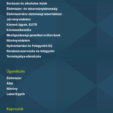
Borászat és alkoholos italok
Élelmiszer- és takarmánybiztonság
Élelmiszerlánc-biztonsági laborhálózat
Járványvédelem
Kiemelt ügyek, EUTR
Kockázatkezelés
Mezőgazdasági genetikai erőforrások
Növényvédelem
Nyilvántartási és Felügyeleti Díj
Rendszerszervezés és felügyelet
Termékpálya-ellenőrzés
Ügyintézés
Élelmiszer
Állat
Növény
Labor/Egyéb
Kapcsolat