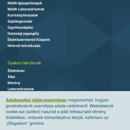
Nébih Igazgatóságok
Nébih Laboratóriumok
Kormányhivatalok
Sajtókapcsolat
Ügyfélszolgálat
Hatósági jogsegély
Élelmiszermentő Központ
Hírlevél feliratkozás
Gyakori kérdések
Élelmiszer
Állat
Növény
Laboratóriumok
Labor/Egyéb
Adatkezelési tájékoztatónkban
megismerheti, hogyan
gondoskodunk személyes adatai védelméről. Weboldalunk
cookie-kat (sütiket) használ a jobb felhasználói élmény
érdekében, melynek biztosításához kérjük, kattintson az
„Elfogadom” gombra.