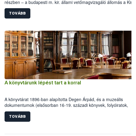
részben – a budapesti m. kir. állami vetőmagvizsgáló állomás a Kis
Rókus utca 15. szám alatti, Czigler Győző által tervezett új épületébe
TOVÁBB
A könyvtárunk lépést tart a korral
A könyvtárat 1896-ban alapította Degen Árpád, és a muzeális
dokumentumok (elsősorban 16-19. századi könyvek, folyóiratok,
herbárium) kezelésén kívül a fontos és naprakész információk
megtalálásában is nagy segítségünkre van.
TOVÁBB