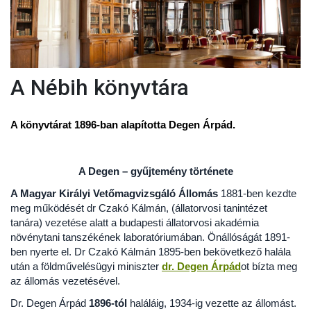
A Nébih könyvtára
A könyvtárat 1896-ban alapította Degen Árpád.
A Degen – gyűjtemény története
A Magyar Királyi Vetőmagvizsgáló Állomás
1881-ben kezdte
meg működését dr Czakó Kálmán, (állatorvosi tanintézet
tanára) vezetése alatt a budapesti állatorvosi akadémia
növénytani tanszékének laboratóriumában. Önállóságát 1891-
ben nyerte el. Dr Czakó Kálmán 1895-ben bekövetkező halála
után a földművelésügyi miniszter
dr. Degen Árpád
ot bízta meg
az állomás vezetésével.
Dr. Degen Árpád
1896-tól
haláláig, 1934-ig vezette az állomást.