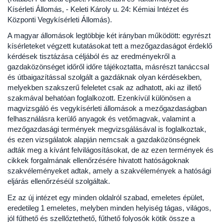
Kísérleti Állomás, - Keleti Károly u. 24: Kémiai Intézet és
Központi Vegykísérleti Állomás).
A magyar állomások legtöbbje két irányban működött: egyrészt
kísérleteket végzett kutatásokat tett a mezőgazdaságot érdeklő
kérdések tisztázása céljából és az eredményekről a
gazdaközönséget időről időre tájékoztatta, másrészt tanáccsal
és útbaigazítással szolgált a gazdáknak olyan kérdésekben,
melyekben szakszerű feleletet csak az adhatott, aki az illető
szakmával behatóan foglalkozott. Ezenkívül különösen a
magvizsgáló és vegykísérleti állomások a mezőgazdaságban
felhasználásra kerülő anyagok és vetőmagvak, valamint a
mezőgazdasági termények megvizsgálásával is foglalkoztak,
és ezen vizsgálatok alapján nemcsak a gazdaközönségnek
adták meg a kívánt felvilágosításokat, de az ezen termények és
cikkek forgalmának ellenőrzésére hivatott hatóságoknak
szakvéleményeket adtak, amely a szakvélemények a hatósági
eljárás ellenőrzéséül szolgáltak.
Ez az új intézet egy minden oldalról szabad, emeletes épület,
eredetileg 1 emeletes, melyben minden helyiség tágas, világos,
jól fűthető és szellőztethető, fűthető folyosók kötik össze a