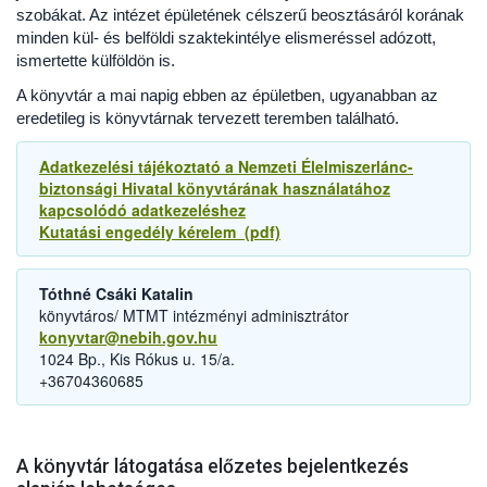
szobákat. Az intézet épületének célszerű beosztásáról korának
minden kül- és belföldi szaktekintélye elismeréssel adózott,
ismertette külföldön is.
A könyvtár a mai napig ebben az épületben, ugyanabban az
eredetileg is könyvtárnak tervezett teremben található.
Adatkezelési tájékoztató a Nemzeti Élelmiszerlánc-
biztonsági Hivatal könyvtárának használatához
kapcsolódó adatkezeléshez
Kutatási engedély kérelem (pdf)
Tóthné Csáki Katalin
könyvtáros/ MTMT intézményi adminisztrátor
konyvtar@nebih.gov.hu
1024 Bp., Kis Rókus u. 15/a.
+36704360685
A könyvtár látogatása előzetes bejelentkezés