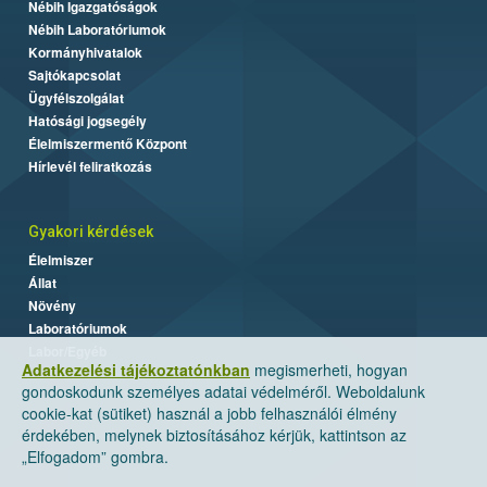
Nébih Igazgatóságok
Nébih Laboratóriumok
Kormányhivatalok
Sajtókapcsolat
Ügyfélszolgálat
Hatósági jogsegély
Élelmiszermentő Központ
Hírlevél feliratkozás
Gyakori kérdések
Élelmiszer
Állat
Növény
Laboratóriumok
Labor/Egyéb
Adatkezelési tájékoztatónkban
megismerheti, hogyan
gondoskodunk személyes adatai védelméről. Weboldalunk
cookie-kat (sütiket) használ a jobb felhasználói élmény
érdekében, melynek biztosításához kérjük, kattintson az
„Elfogadom” gombra.