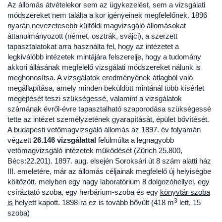
Az állomás átvételekor sem az ügykezelést, sem a vizsgálati
módszereket nem találta a kor igényeinek megfelelőnek. 1896
nyarán nevezetesebb külföldi magvizsgáló állomásokat
áttanulmányozott (német, osztrák, svájci), a szerzett
tapasztalatokat arra használta fel, hogy az intézetet a
legkiválóbb intézetek mintájára felszerelje, hogy a tudomány
akkori állásának megfelelő vizsgálati módszereket nálunk is
meghonosítsa. A vizsgálatok eredményének átlagból való
megállapítása, amely minden beküldött mintánál több kísérlet
megejtését teszi szükségessé, valamint a vizsgálatok
számának évről-évre tapasztalható szaporodása szükségessé
tette az intézet személyzetének gyarapítását, épület bővítését.
A budapesti vetőmagvizsgáló állomás az 1897. év folyamán
végzett
26.146 vizsgálattal
felülmúlta a legnagyobb
vetőmagvizsgáló intézetek működését (Zürich 25.800,
Bécs:22.201). 1897. aug. elsején Soroksári út 8 szám alatti ház
III. emeletére, már az állomás céljainak megfelelő új helyiségbe
költözött, melyben egy nagy laboratórium 8 dolgozóhellyel, egy
csíráztató szoba, egy herbárium-szoba és egy
könyvtár szoba
3
is
helyett kapott. 1898-ra ez is tovább bővült (418 m
lett, 15
szoba)