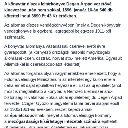
A könyvtár díszes leltárkönyve Degen Árpád vezetővé
kinevezése után nem sokkal, 1896. január 16-án 540 db
kötettel indul 3890 Ft 43 Kr értékben.
Az állomás díszes vendégkönyvében (mely a Degen-könyvtár
vendégkönyve is egyben), legrégebbi bejegyzés 1911-ből
származik.
A könyvtár állománya vásárlással, cserével évről évre
gyarapodott. (a környező országok hasonló magvizsgáló
állomásai -cseh, osztrák, horvát stb.- mellett Amerikai Egyesült
Államokkal is cserekapcsolatot létesített)
Az állomás forgalma olyan nagymértékben emelkedett, hogy a
Földművelésügyi Minisztérium az intézetet egy külön erre a
célra emelt saját épületben helyezze el. Ezt az új épületet (ahol
most is megtalálható a könytár, a Nemzeti Élelmiszerlánc-
biztonsági Hivatal Kis Rókus utcai épületében) dr. Degen Árpád
tervezte, Czigler Győző műegyetemi tanár tervei alapján épült
az 1900/1901-es években, részét képezi annak
az
épületcsopor
tnak, melyet a földművelésügyi kormány
a
mezőgazdasági kísérletügyi intézetek számára
építtetett.
(Kitaibel Pál utcai épület: Állatélettani és Takarmányozás