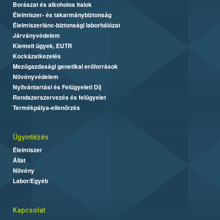
Borászat és alkoholos italok
Élelmiszer- és takarmánybiztonság
Élelmiszerlánc-biztonsági laborhálózat
Járványvédelem
Kiemelt ügyek, EUTR
Kockázatkezelés
Mezőgazdasági genetikai erőforrások
Növényvédelem
Nyilvántartási és Felügyeleti Díj
Rendszerszervezés és felügyelet
Termékpálya-ellenőrzés
Ügyintézés
Élelmiszer
Állat
Növény
Labor/Egyéb
Kapcsolat