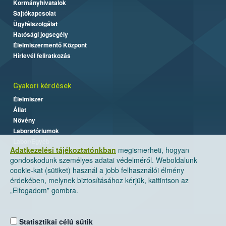
Kormányhivatalok
Sajtókapcsolat
Ügyfélszolgálat
Hatósági jogsegély
Élelmiszermentő Központ
Hírlevél feliratkozás
Gyakori kérdések
Élelmiszer
Állat
Növény
Laboratóriumok
Labor/Egyéb
Adatkezelési tájékoztatónkban
megismerheti, hogyan
gondoskodunk személyes adatai védelméről. Weboldalunk
cookie-kat (sütiket) használ a jobb felhasználói élmény
érdekében, melynek biztosításához kérjük, kattintson az
„Elfogadom” gombra.
Statisztikai célú sütik