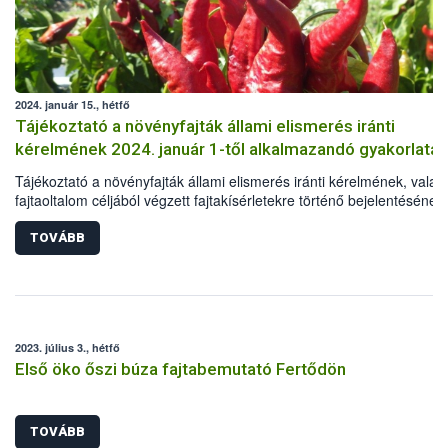
2024. január 15., hétfő
Tájékoztató a növényfajták állami elismerés iránti
kérelmének 2024. január 1-től alkalmazandó gyakorlatár
Tájékoztató a növényfajták állami elismerés iránti kérelmének, valam
fajtaoltalom céljából végzett fajtakísérletekre történő bejelentésének
2024. január 1-től alkalmazandó gyakorlatáról
TOVÁBB
2023. július 3., hétfő
Első öko őszi búza fajtabemutató Fertődön
TOVÁBB