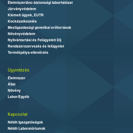
Élelmiszerlánc-biztonsági laborhálózat
Járványvédelem
Kiemelt ügyek, EUTR
Kockázatkezelés
Mezőgazdasági genetikai erőforrások
Növényvédelem
Nyilvántartási és Felügyeleti Díj
Rendszerszervezés és felügyelet
Termékpálya-ellenőrzés
Ügyintézés
Élelmiszer
Állat
Növény
Labor/Egyéb
Kapcsolat
Nébih Igazgatóságok
Nébih Laboratóriumok