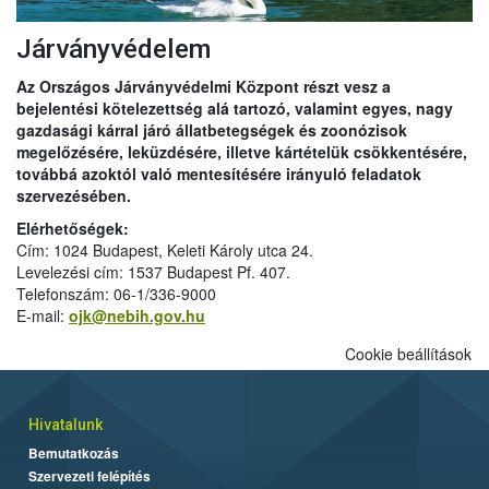
Járványvédelem
Az Országos Járványvédelmi Központ részt vesz a
bejelentési kötelezettség alá tartozó, valamint egyes, nagy
gazdasági kárral járó állatbetegségek és zoonózisok
megelőzésére, leküzdésére, illetve kártételük csökkentésére,
továbbá azoktól való mentesítésére irányuló feladatok
szervezésében.
Elérhetőségek:
Cím: 1024 Budapest, Keleti Károly utca 24.
Levelezési cím: 1537 Budapest Pf. 407.
Telefonszám: 06-1/336-9000
E-mail:
ojk@nebih.gov.hu
Cookie beállítások
Hivatalunk
Bemutatkozás
Szervezeti felépítés