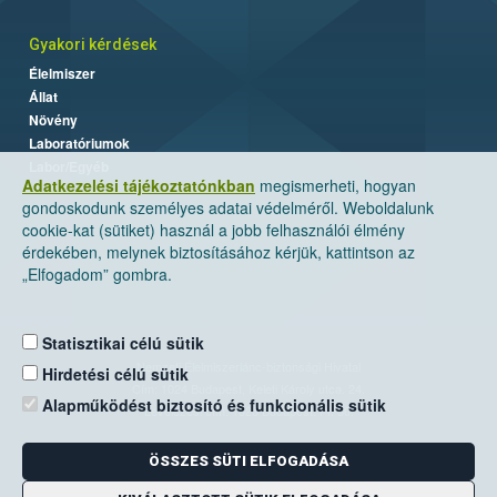
Gyakori kérdések
Élelmiszer
Állat
Növény
Laboratóriumok
Labor/Egyéb
Adatkezelési tájékoztatónkban
megismerheti, hogyan
gondoskodunk személyes adatai védelméről. Weboldalunk
cookie-kat (sütiket) használ a jobb felhasználói élmény
érdekében, melynek biztosításához kérjük, kattintson az
„Elfogadom” gombra.
Statisztikai célú sütik
Nemzeti Élelmiszerlánc-biztonsági Hivatal
Hirdetési célú sütik
Cím: 1024 Budapest, Keleti Károly utca. 24.
Alapműködést biztosító és funkcionális sütik
Levelezési cím: 1525 Budapest. Pf. 30.
ÖSSZES SÜTI ELFOGADÁSA
E-mail:
ugyfelszolgalat@nebih.gov.hu
Zöld szám: 06-80/263-244