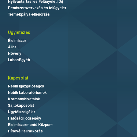
Nyilvántartási és Felügyeleti Díj
Rendszerszervezés és felügyelet
Termékpálya-ellenőrzés
Ügyintézés
Élelmiszer
Állat
Növény
Labor/Egyéb
Kapcsolat
Nébih Igazgatóságok
Nébih Laboratóriumok
Kormányhivatalok
Sajtókapcsolat
Ügyfélszolgálat
Hatósági jogsegély
Élelmiszermentő Központ
Hírlevél feliratkozás