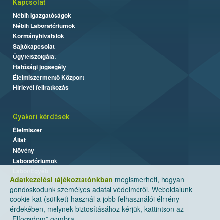
Kapcsolat
Nébih Igazgatóságok
Nébih Laboratóriumok
Kormányhivatalok
Sajtókapcsolat
Ügyfélszolgálat
Hatósági jogsegély
Élelmiszermentő Központ
Hírlevél feliratkozás
Gyakori kérdések
Élelmiszer
Állat
Növény
Laboratóriumok
Labor/Egyéb
Adatkezelési tájékoztatónkban
megismerheti, hogyan
gondoskodunk személyes adatai védelméről. Weboldalunk
cookie-kat (sütiket) használ a jobb felhasználói élmény
érdekében, melynek biztosításához kérjük, kattintson az
„Elfogadom” gombra.