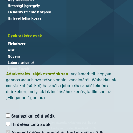
Hatósági jogsegély
Élelmiszermentő Központ
Hírlevél feliratkozás
Gyakori kérdések
Élelmiszer
Állat
Növény
Laboratóriumok
Labor/Egyéb
Adatkezelési tájékoztatónkban
megismerheti, hogyan
gondoskodunk személyes adatai védelméről. Weboldalunk
cookie-kat (sütiket) használ a jobb felhasználói élmény
érdekében, melynek biztosításához kérjük, kattintson az
„Elfogadom” gombra.
Statisztikai célú sütik
Nemzeti Élelmiszerlánc-biztonsági Hivatal
Hirdetési célú sütik
Cím: 1024 Budapest, Keleti Károly utca. 24.
Alapműködést biztosító és funkcionális sütik