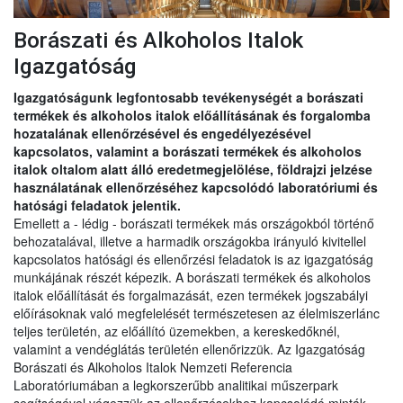
Borászati és Alkoholos Italok
Igazgatóság
Igazgatóságunk legfontosabb tevékenységét a borászati
termékek és alkoholos italok előállításának és forgalomba
hozatalának ellenőrzésével és engedélyezésével
kapcsolatos, valamint a borászati termékek és alkoholos
italok oltalom alatt álló eredetmegjelölése, földrajzi jelzése
használatának ellenőrzéséhez kapcsolódó laboratóriumi és
hatósági feladatok jelentik.
Emellett a - lédig - borászati termékek más országokból történő
behozatalával, illetve a harmadik országokba irányuló kivitellel
kapcsolatos hatósági és ellenőrzési feladatok is az igazgatóság
munkájának részét képezik. A borászati termékek és alkoholos
italok előállítását és forgalmazását, ezen termékek jogszabályi
előírásoknak való megfelelését természetesen az élelmiszerlánc
teljes területén, az előállító üzemekben, a kereskedőknél,
valamint a vendéglátás területén ellenőrizzük. Az Igazgatóság
Borászati és Alkoholos Italok Nemzeti Referencia
Laboratóriumában a legkorszerűbb analitikai műszerpark