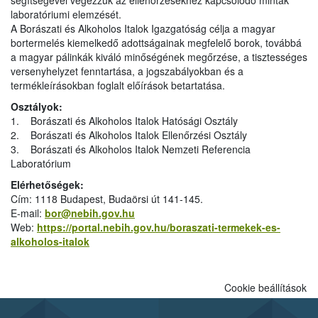
segítségével végezzük az ellenőrzésekhez kapcsolódó minták
laboratóriumi elemzését.
A Borászati és Alkoholos Italok Igazgatóság célja a magyar
bortermelés kiemelkedő adottságainak megfelelő borok, továbbá
a magyar pálinkák kiváló minőségének megőrzése, a tisztességes
versenyhelyzet fenntartása, a jogszabályokban és a
termékleírásokban foglalt előírások betartatása.
Osztályok:
1. Borászati és Alkoholos Italok Hatósági Osztály
2. Borászati és Alkoholos Italok Ellenőrzési Osztály
3. Borászati és Alkoholos Italok Nemzeti Referencia
Laboratórium
Elérhetőségek:
Cím: 1118 Budapest, Budaörsi út 141-145.
E-mail:
bor@nebih.gov.hu
Web:
https://portal.nebih.gov.hu/boraszati-termekek-es-
alkoholos-italok
Cookie beállítások