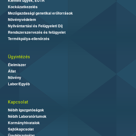
Kiemelt ügyek, EUTR
Kockázatkezelés
Mezőgazdasági genetikai erőforrások
Növényvédelem
Nyilvántartási és Felügyeleti Díj
Rendszerszervezés és felügyelet
Termékpálya-ellenőrzés
Ügyintézés
Élelmiszer
Állat
Növény
Labor/Egyéb
Kapcsolat
Nébih Igazgatóságok
Nébih Laboratóriumok
Kormányhivatalok
Sajtókapcsolat
Ügyfélszolgálat