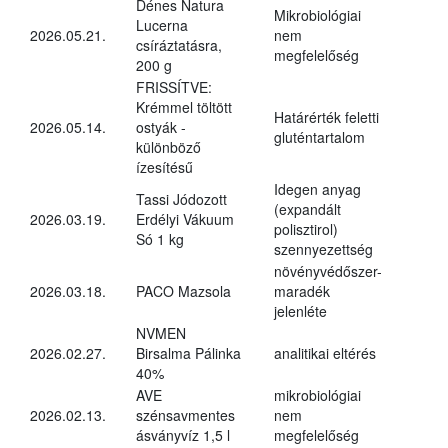
Dénes Natura
Mikrobiológiai
Lucerna
2026.05.21.
nem
csíráztatásra,
megfelelőség
200 g
FRISSÍTVE:
Krémmel töltött
Határérték feletti
2026.05.14.
ostyák -
gluténtartalom
különböző
ízesítésű
Idegen anyag
Tassi Jódozott
(expandált
2026.03.19.
Erdélyi Vákuum
polisztirol)
Só 1 kg
szennyezettség
növényvédőszer-
2026.03.18.
PACO Mazsola
maradék
jelenléte
NVMEN
2026.02.27.
Birsalma Pálinka
analitikai eltérés
40%
AVE
mikrobiológiai
2026.02.13.
szénsavmentes
nem
ásványvíz 1,5 l
megfelelőség