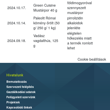
földimogyoróval
Green Cuisine
2024.10.17.
szennyezett
Mustárpor 40 g
mustárpor
Paleolit Római
pirrolizidin
2024.10.14.
kömény őrölt (50
alkaloidok
g/ 250 g/ 1 kg)
jelenléte
elégtelen
Vadász
hőkezelés miatt
2024.09.18.
vagdalthús, 125
a termék romlott
g
lehet
Cookie beállítások
Hivatalunk
Bemutatkozás
Szervezeti felépítés
Gazdálkodási adatok
Felügyeleti szervünk
Projektek
Kapcsolódó linkek