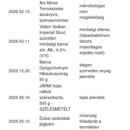
Aro Mizse
mikrobiológiai
Természetes
2026.02.13.
nem
ásványvíz,
megfelelőség
szénsavmentes
Vidám Vadkan
minőségi eltérés
Imperial Stout,
(tejsavbaktérium
szűretlen
2026.02.11.
okozta
minőségi barna
másodlagos
sör. Alk.: 6,0%
erjedés miatt)
(V/V)
Mama
idegen
Gyógynövényei
2025.12.20.
szervetlen anyag
Hibiszkuszvirág
jelenléte
50 g
JÁRMI tojás
nélküli
2025.05.16.
száraztészta,
tojás jelenléte
500 g -
SZÉLESMETÉLT
műanyag
Dubai csokoládé
2025.05.10.
fóliadarab a
jégkrém
termékben