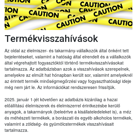
Termékvisszahívások
Az oldal az élelmiszer- és takarmány-vállalkozók által önként tett
bejelentéseket, valamint a hatóság által elrendelt és a vállalkozók
által végrehajtott fogyasztóktól történő termékvisszahívásokat
tartalmazza. Az adatbázisban azok a visszahívások szerepelnek,
amelyekre az elmúlt hat hónapban került sor, valamint amelyeknél
az érintett termék minőségmegőrzési vagy fogyaszthatósági ideje
még nem járt le. Az információkat rendszeresen frissítjük.
2025. január 1-jét követően az adatbázis kizárólag a hazai
előállítású élelmiszerek és élelmiszerrel érintkezésbe kerülő
anyagok, a takarmányok (beleértve a kisállateledeleket is), a méz
és méhészeti termékek, a borászati és egyéb alkoholos termékek,
valamint a zöldség- és gyümölcstermékek visszahívásait
tartalmazza.