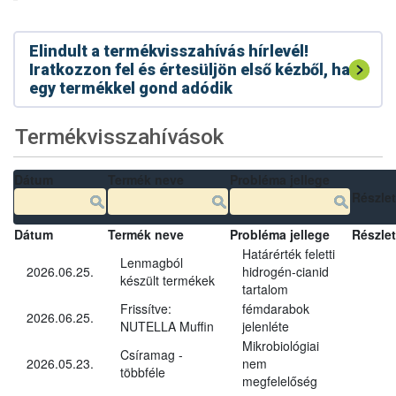
Elindult a termékvisszahívás hírlevél!
Iratkozzon fel és értesüljön első kézből, ha
egy termékkel gond adódik
Termékvisszahívások
Dátum
Termék neve
Probléma jellege
Részle
Dátum
Termék neve
Probléma jellege
Részle
Határérték feletti
Lenmagból
2026.06.25.
hidrogén-cianid
készült termékek
tartalom
Frissítve:
fémdarabok
2026.06.25.
NUTELLA Muffin
jelenléte
Mikrobiológiai
Csíramag -
2026.05.23.
nem
többféle
megfelelőség