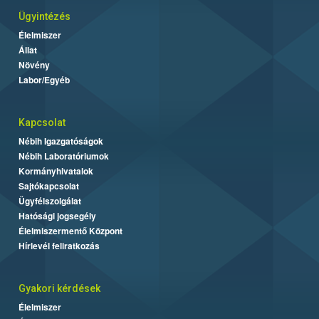
Ügyintézés
Élelmiszer
Állat
Növény
Labor/Egyéb
Kapcsolat
Nébih Igazgatóságok
Nébih Laboratóriumok
Kormányhivatalok
Sajtókapcsolat
Ügyfélszolgálat
Hatósági jogsegély
Élelmiszermentő Központ
Hírlevél feliratkozás
Gyakori kérdések
Élelmiszer