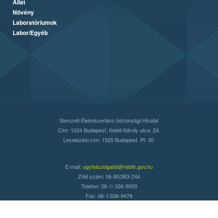
Állat
Növény
Laboratóriumok
Labor/Egyéb
Nemzeti Élelmiszerlánc-biztonsági Hivatal
Cím: 1024 Budapest, Keleti Károly utca. 24.
Levelezési cím: 1525 Budapest. Pf. 30.
E-mail:
ugyfelszolgalat@nebih.gov.hu
Zöld szám: 06-80/263-244
Telefon: 06-1/ 336-9000
Fax: 06-1/336-9479