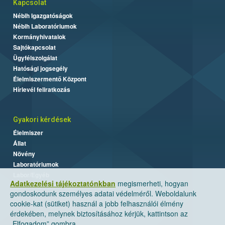
Kapcsolat
Nébih Igazgatóságok
Nébih Laboratóriumok
Kormányhivatalok
Sajtókapcsolat
Ügyfélszolgálat
Hatósági jogsegély
Élelmiszermentő Központ
Hírlevél feliratkozás
Gyakori kérdések
Élelmiszer
Állat
Növény
Laboratóriumok
Labor/Egyéb
Adatkezelési tájékoztatónkban
megismerheti, hogyan
gondoskodunk személyes adatai védelméről. Weboldalunk
cookie-kat (sütiket) használ a jobb felhasználói élmény
érdekében, melynek biztosításához kérjük, kattintson az
„Elfogadom” gombra.