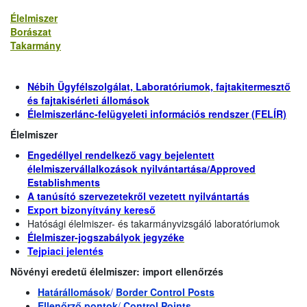
Élelmiszer
Borászat
Takarmány
Nébih Ügyfélszolgálat, Laboratóriumok, fajtakitermesztő
és fajtakisérleti állomások
Élelmiszerlánc-felügyeleti információs rendszer (FELÍR)
Élelmiszer
Engedéllyel rendelkező vagy bejelentett
élelmiszervállalkozások nyilvántartása/Approved
Establishments
A tanúsító szervezetekről vezetett nyilvántartás
Export bizonyítvány kereső
Hatósági élelmiszer- és takarmányvizsgáló laboratóriumok
Élelmiszer-jogszabályok jegyzéke
Tejpiaci jelentés
Növényi eredetű élelmiszer: import ellenőrzés
Határállomások
/
Border Control Posts
Ellenőrző pontok
/
Control Points