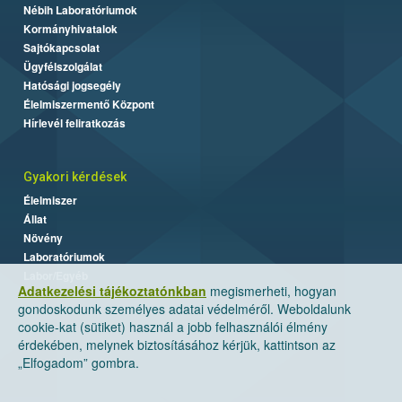
Nébih Laboratóriumok
Kormányhivatalok
Sajtókapcsolat
Ügyfélszolgálat
Hatósági jogsegély
Élelmiszermentő Központ
Hírlevél feliratkozás
Gyakori kérdések
Élelmiszer
Állat
Növény
Laboratóriumok
Labor/Egyéb
Adatkezelési tájékoztatónkban
megismerheti, hogyan
gondoskodunk személyes adatai védelméről. Weboldalunk
cookie-kat (sütiket) használ a jobb felhasználói élmény
érdekében, melynek biztosításához kérjük, kattintson az
„Elfogadom” gombra.