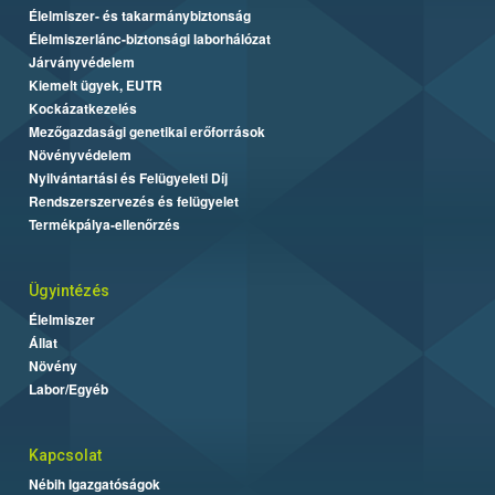
Élelmiszer- és takarmánybiztonság
Élelmiszerlánc-biztonsági laborhálózat
Járványvédelem
Kiemelt ügyek, EUTR
Kockázatkezelés
Mezőgazdasági genetikai erőforrások
Növényvédelem
Nyilvántartási és Felügyeleti Díj
Rendszerszervezés és felügyelet
Termékpálya-ellenőrzés
Ügyintézés
Élelmiszer
Állat
Növény
Labor/Egyéb
Kapcsolat
Nébih Igazgatóságok