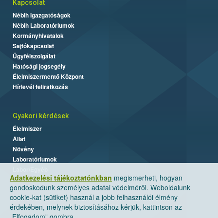
Kapcsolat
Nébih Igazgatóságok
Nébih Laboratóriumok
Kormányhivatalok
Sajtókapcsolat
Ügyfélszolgálat
Hatósági jogsegély
Élelmiszermentő Központ
Hírlevél feliratkozás
Gyakori kérdések
Élelmiszer
Állat
Növény
Laboratóriumok
Labor/Egyéb
Adatkezelési tájékoztatónkban
megismerheti, hogyan
gondoskodunk személyes adatai védelméről. Weboldalunk
cookie-kat (sütiket) használ a jobb felhasználói élmény
érdekében, melynek biztosításához kérjük, kattintson az
„Elfogadom” gombra.