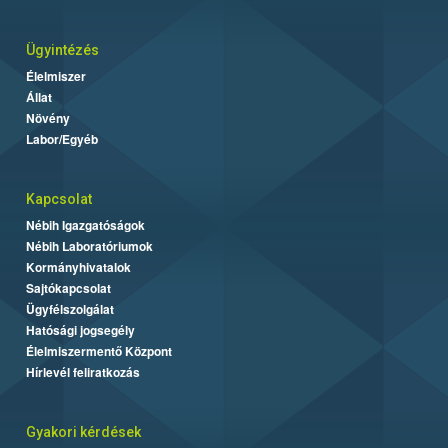
Ügyintézés
Élelmiszer
Állat
Növény
Labor/Egyéb
Kapcsolat
Nébih Igazgatóságok
Nébih Laboratóriumok
Kormányhivatalok
Sajtókapcsolat
Ügyfélszolgálat
Hatósági jogsegély
Élelmiszermentő Központ
Hírlevél feliratkozás
Gyakori kérdések