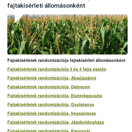
fajtakísérleti állomásonként
Fajtakísérletek randomizációja fajtakísérleti állomásonként
Fajtakísérletek randomizációja 3 és 4 fajta esetén
Fajtakísérletek randomizációja, Abaújszántó
Fajtakísérletek randomizációja, Debrecen
Fajtakísérletek randomizációja, Eszterágpuszta
Fajtakísérletek randomizációja, Gyulatanya
Fajtakísérletek randomizációja, Iregszemcse
Fajtakísérletek randomizációja, Jászboldogháza
Fajtakísérletek randomizációja, Kaposvár