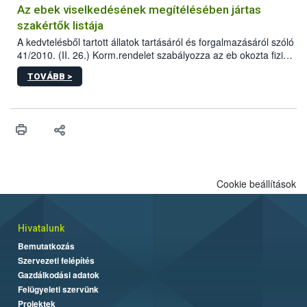
Az ebek viselkedésének megítélésében jártas
szakértők listája
A kedvtelésből tartott állatok tartásáról és forgalmazásáról szóló
41/2010. (II. 26.) Korm.rendelet szabályozza az eb okozta fizikai
sérülés, illetve ennek veszélye keletkezésekor felmerülő
TOVÁBB >
hatósági feladatokat, valamint a veszélyes eb tartását és annak
engedélyezését. Ezen eljárások során szükség esetén be kell
vonni az ebek viselkedésének megítélésében jártas szakértőt.
Cookie beállítások
Hivatalunk
Bemutatkozás
Szervezeti felépítés
Gazdálkodási adatok
Felügyeleti szervünk
Projektek