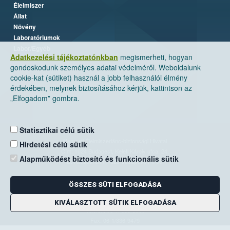
Élelmiszer
Állat
Növény
Laboratóriumok
Labor/Egyéb
Adatkezelési tájékoztatónkban
megismerheti, hogyan
gondoskodunk személyes adatai védelméről. Weboldalunk
cookie-kat (sütiket) használ a jobb felhasználói élmény
érdekében, melynek biztosításához kérjük, kattintson az
„Elfogadom” gombra.
Statisztikai célú sütik
Nemzeti Élelmiszerlánc-biztonsági Hivatal
Hirdetési célú sütik
Cím: 1024 Budapest, Keleti Károly utca. 24.
Alapműködést biztosító és funkcionális sütik
Levelezési cím: 1525 Budapest. Pf. 30.
ÖSSZES SÜTI ELFOGADÁSA
E-mail:
ugyfelszolgalat@nebih.gov.hu
Zöld szám: 06-80/263-244
KIVÁLASZTOTT SÜTIK ELFOGADÁSA
Telefon: 06-1/ 336-9000
Fax: 06-1/336-9479