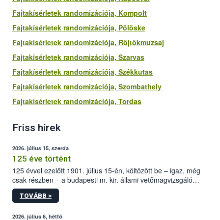
Fajtakísérletek randomizációja, Kompolt
Fajtakísérletek randomizációja, Pölöske
Fajtakísérletek randomizációja, Röjtökmuzsaj
Fajtakísérletek randomizációja, Szarvas
Fajtakísérletek randomizációja, Székkutas
Fajtakísérletek randomizációja, Szombathely
Fajtakísérletek randomizációja, Tordas
Friss hírek
2026. július 15, szerda
125 éve történt
125 évvel ezelőtt 1901. július 15-én, költözött be – igaz, még
csak részben – a budapesti m. kir. állami vetőmagvizsgáló
állomás a Kis Rókus utca 15. szám alatti, Czigler Győző által
TOVÁBB >
tervezett új épületébe.
2026. július 6, hétfő