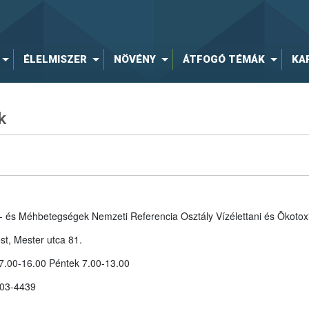
ÉLELMISZER
NÖVÉNY
ÁTFOGÓ TÉMÁK
KA
k
al- és Méhbetegségek Nemzeti Referencia Osztály Vízélettani és Ökotox
t, Mester utca 81.
 7.00-16.00 Péntek 7.00-13.00
 06-70-903-4439