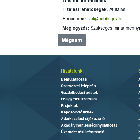
További információk
Fizetési lehetőségek:
Átutalás
E-mail cím:
vol@nebih.gov.hu
Megjegyzés:
Mégsem
Hivatalunk
Bemutatkozás
Szervezeti felépítés
Gazdálkodási adatok
Felügyeleti szervünk
Projektek
Kapcsolódó linkek
Adatkezelési tájékoztató
Akadálymentességi nyilatkozat
Üzemeltetési információ