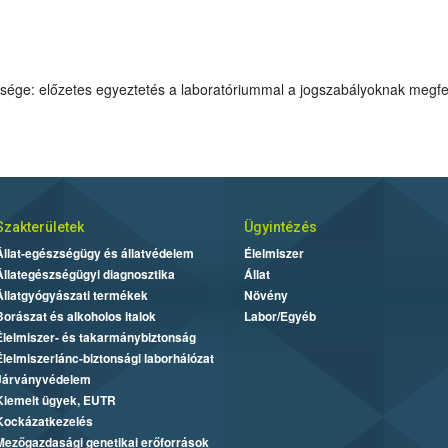
Szükséges minta mennyisége: előzetes egyeztetés a laboratóriummal a jogszabályoknak m
Szakterületek
Ügyintézés
Állat-egészségügy és állatvédelem
Élelmiszer
Állategészségügyi diagnosztika
Állat
Állatgyógyászati termékek
Növény
Borászat és alkoholos italok
Labor/Egyéb
Élelmiszer- és takarmánybiztonság
Élelmiszerlánc-biztonsági laborhálózat
Járványvédelem
Kiemelt ügyek, EUTR
Kockázatkezelés
Mezőgazdasági genetikai erőforrások