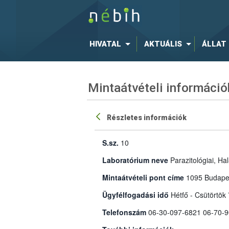
HIVATAL
AKTUÁLIS
ÁLLAT
Mintaátvételi információ
Részletes információk
S.sz.
10
Laboratórium neve
Parazitológiai, H
Mintaátvételi pont címe
1095 Budapes
Ügyfélfogadási idő
Hétfő - Csütörtök
Telefonszám
06-30-097-6821