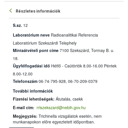
Részletes információk
S.sz.
12
Laboratórium neve
Radioanalitikai Referencia
Laboratórium Szekszárdi Telephely
Mintaátvételi pont címe
7100 Szekszárd, Tormay B. u.
18.
Ügyfélfogadási idő
Hétfő - Csütörtök 8.00-16.00 Péntek
8.00-12.00
Telefonszám
06-74-795-928, 06-70-209-0379
További információk
Fizetési lehetőségek:
Átutalás, csekk
E-mail cím:
rrlszekszard@nebih.gov.hu
Megjegyzés:
Trichinella vizsgálatok esetén, nem
munkanapokon előre egyeztetett időpontban.