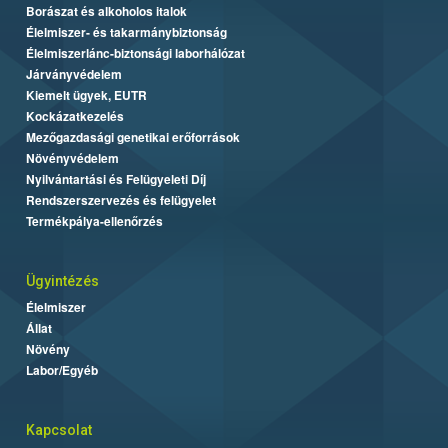
Borászat és alkoholos italok
Élelmiszer- és takarmánybiztonság
Élelmiszerlánc-biztonsági laborhálózat
Járványvédelem
Kiemelt ügyek, EUTR
Kockázatkezelés
Mezőgazdasági genetikai erőforrások
Növényvédelem
Nyilvántartási és Felügyeleti Díj
Rendszerszervezés és felügyelet
Termékpálya-ellenőrzés
Ügyintézés
Élelmiszer
Állat
Növény
Labor/Egyéb
Kapcsolat