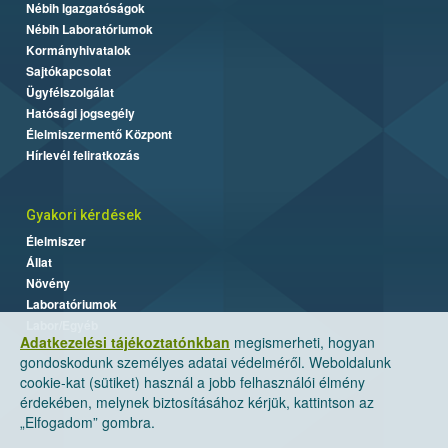
Nébih Igazgatóságok
Nébih Laboratóriumok
Kormányhivatalok
Sajtókapcsolat
Ügyfélszolgálat
Hatósági jogsegély
Élelmiszermentő Központ
Hírlevél feliratkozás
Gyakori kérdések
Élelmiszer
Állat
Növény
Laboratóriumok
Labor/Egyéb
Adatkezelési tájékoztatónkban
megismerheti, hogyan
gondoskodunk személyes adatai védelméről. Weboldalunk
cookie-kat (sütiket) használ a jobb felhasználói élmény
érdekében, melynek biztosításához kérjük, kattintson az
„Elfogadom” gombra.