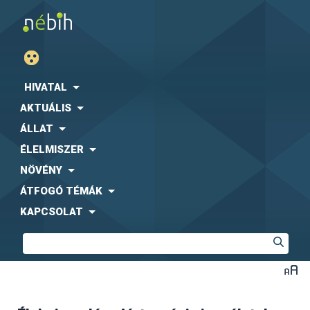
HIVATAL
AKTUÁLIS
ÁLLAT
ÉLELMISZER
NÖVÉNY
ÁTFOGÓ TÉMÁK
KAPCSOLAT
Tevékenységünk a NAH által, az MSZ EN ISO/IEC
17043:2023 szerint akkreditált:
Akkreditálási Okirat
Részletező Okirat (2)
Rugalmas terület nyilvántartása