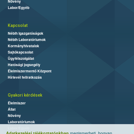
Növény
Labor/Egyéb
Kapcsolat
Nébih Igazgatóságok
Nébih Laboratóriumok
Kormányhivatalok
Sajtókapcsolat
Ügyfélszolgálat
Hatósági jogsegély
Élelmiszermentő Központ
Hírlevél feliratkozás
Gyakori kérdések
Élelmiszer
Állat
Növény
Laboratóriumok
Labor/Egyéb
Adatkezelési tájékoztatónkban
megismerheti, hogyan