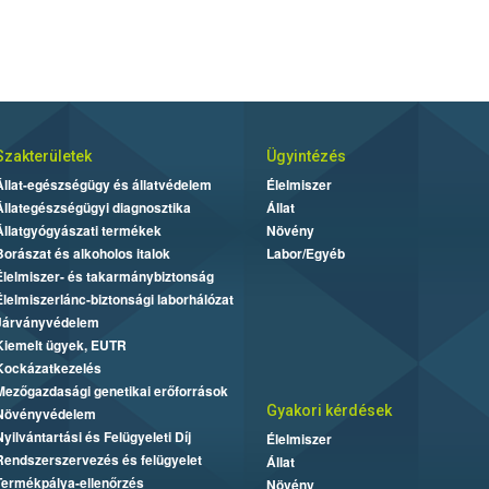
Szakterületek
Ügyintézés
Állat-egészségügy és állatvédelem
Élelmiszer
Állategészségügyi diagnosztika
Állat
Állatgyógyászati termékek
Növény
Borászat és alkoholos italok
Labor/Egyéb
Élelmiszer- és takarmánybiztonság
Élelmiszerlánc-biztonsági laborhálózat
Járványvédelem
Kiemelt ügyek, EUTR
Kockázatkezelés
Mezőgazdasági genetikai erőforrások
Gyakori kérdések
Növényvédelem
Nyilvántartási és Felügyeleti Díj
Élelmiszer
Rendszerszervezés és felügyelet
Állat
Termékpálya-ellenőrzés
Növény