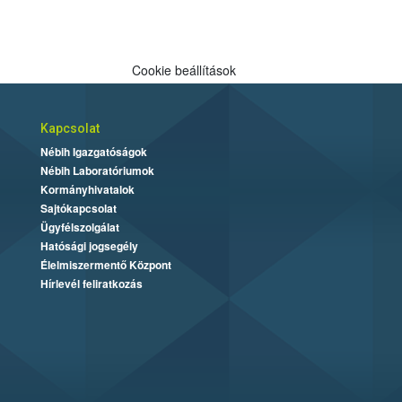
Cookie beállítások
Kapcsolat
Nébih Igazgatóságok
Nébih Laboratóriumok
Kormányhivatalok
Sajtókapcsolat
Ügyfélszolgálat
Hatósági jogsegély
Élelmiszermentő Központ
Hírlevél feliratkozás