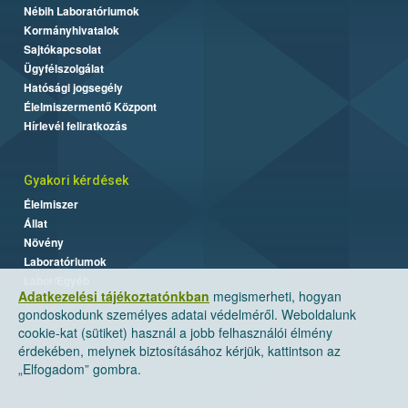
Nébih Laboratóriumok
Kormányhivatalok
Sajtókapcsolat
Ügyfélszolgálat
Hatósági jogsegély
Élelmiszermentő Központ
Hírlevél feliratkozás
Gyakori kérdések
Élelmiszer
Állat
Növény
Laboratóriumok
Labor/Egyéb
Adatkezelési tájékoztatónkban
megismerheti, hogyan
gondoskodunk személyes adatai védelméről. Weboldalunk
cookie-kat (sütiket) használ a jobb felhasználói élmény
érdekében, melynek biztosításához kérjük, kattintson az
„Elfogadom” gombra.