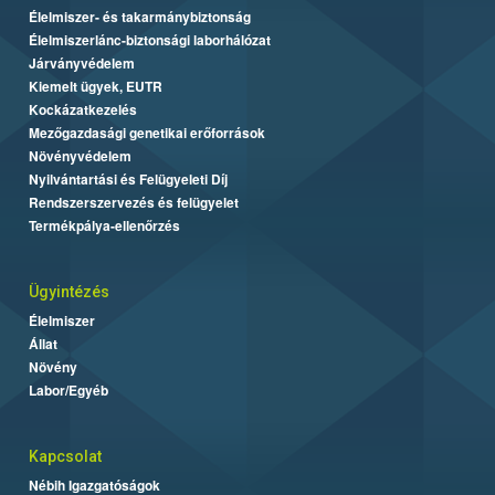
Élelmiszer- és takarmánybiztonság
Élelmiszerlánc-biztonsági laborhálózat
Járványvédelem
Kiemelt ügyek, EUTR
Kockázatkezelés
Mezőgazdasági genetikai erőforrások
Növényvédelem
Nyilvántartási és Felügyeleti Díj
Rendszerszervezés és felügyelet
Termékpálya-ellenőrzés
Ügyintézés
Élelmiszer
Állat
Növény
Labor/Egyéb
Kapcsolat
Nébih Igazgatóságok