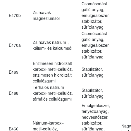
Csomósodást
gátló anyag,
Zsírsavak
E470b
emulgeálószer,
magnéziumsói
stabilizátor,
sűrítőanyag
Csomósodást
gátló anyag,
Zsírsavak nátrium-,
E470a
emulgeálószer,
kálium- és kalciumsói
stabilizátor,
sűrítőanyag
Enzimesen hidrolizált
karboxi-metil-cellulóz,
Stabilizátor,
E469
enzimesen hidrolizált
sűrítőanyag
cellulózgumi
Térhálós nátrium-
Stabilizátor,
E468
karboxi-metil-cellulóz,
sűrítőanyag
térhálós cellulózgumi
Emulgeálószer,
fényezőanyag,
nedvesítőszer,
Nátrium-karboxi-
stabilizátor,
Nagy
E466
metil-cellulóz,
sűrítőanyag,