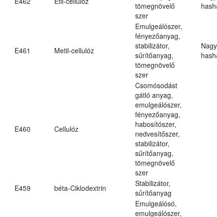
E462
Etil-cellulóz
tömegnövelő
hasha
szer
Emulgeálószer,
fényezőanyag,
stabilizátor,
Nagy
E461
Metil-cellulóz
sűrítőanyag,
hasha
tömegnövelő
szer
Csomósodást
gátló anyag,
emulgeálószer,
fényezőanyag,
habosítószer,
E460
Cellulóz
nedvesítőszer,
stabilizátor,
sűrítőanyag,
tömegnövelő
szer
Stabilizátor,
E459
béta-Ciklodextrin
sűrítőanyag
Emulgeálósó,
emulgeálószer,