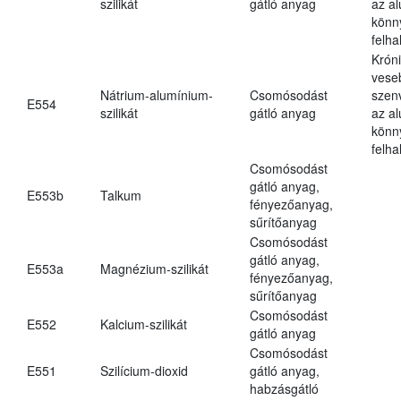
szilikát
gátló anyag
az a
könn
felh
Krón
vese
Nátrium-alumínium-
Csomósodást
szen
E554
szilikát
gátló anyag
az a
könn
felh
Csomósodást
gátló anyag,
E553b
Talkum
fényezőanyag,
sűrítőanyag
Csomósodást
gátló anyag,
E553a
Magnézium-szilikát
fényezőanyag,
sűrítőanyag
Csomósodást
E552
Kalcium-szilikát
gátló anyag
Csomósodást
E551
Szilícium-dioxid
gátló anyag,
habzásgátló