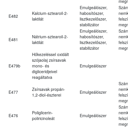
megn
Emulgeálószer,
Szám
Kalcium-sztearoil-2-
habosítószer,
nemk
E482
laktilát
lisztkezelőszer,
felsz
stabilizátor
megn
Emulgeálószer,
Szám
Nátrium-sztearoil-2-
habosítószer,
nemk
E481
laktilát
lisztkezelőszer,
felsz
stabilizátor
megn
Hőkezeléssel oxidált
szójaolaj zsírsavak
E479b
mono- és
Emulgeálószer
digliceridjeivel
reagáltatva
Szám
Zsírsavak propán-
nemk
E477
Emulgeálószer
1,2-diol-észterei
felsz
megn
Szám
Poliglicerin-
nemk
E476
Emulgeálószer
poliricinoleát
felsz
megn