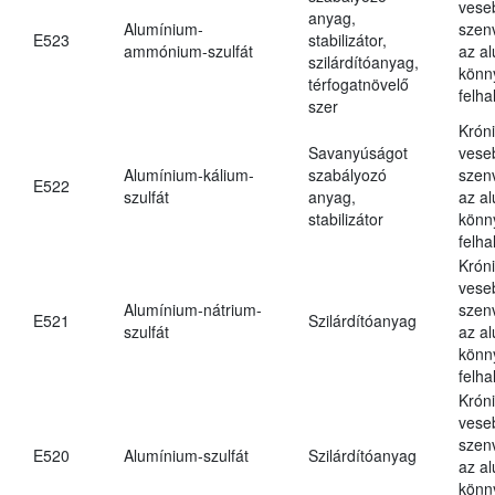
vese
anyag,
Alumínium-
szen
E523
stabilizátor,
ammónium-szulfát
az a
szilárdítóanyag,
könn
térfogatnövelő
felh
szer
Krón
Savanyúságot
vese
Alumínium-kálium-
szabályozó
szen
E522
szulfát
anyag,
az a
stabilizátor
könn
felh
Krón
vese
Alumínium-nátrium-
szen
E521
Szilárdítóanyag
szulfát
az a
könn
felh
Krón
vese
szen
E520
Alumínium-szulfát
Szilárdítóanyag
az a
könn