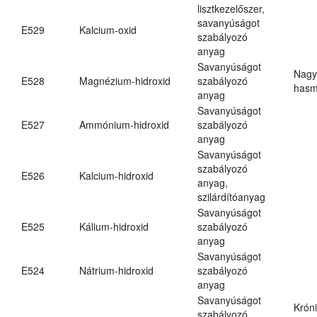
lisztkezelőszer,
savanyúságot
E529
Kalcium-oxid
szabályozó
anyag
Savanyúságot
Nagy
E528
Magnézium-hidroxid
szabályozó
hasm
anyag
Savanyúságot
E527
Ammónium-hidroxid
szabályozó
anyag
Savanyúságot
szabályozó
E526
Kalcium-hidroxid
anyag,
szilárdítóanyag
Savanyúságot
E525
Kálium-hidroxid
szabályozó
anyag
Savanyúságot
E524
Nátrium-hidroxid
szabályozó
anyag
Savanyúságot
Krón
szabályozó