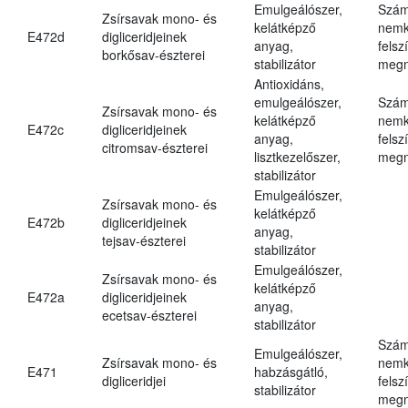
Emulgeálószer,
Szám
Zsírsavak mono- és
kelátképző
nemk
E472d
digliceridjeinek
anyag,
felsz
borkősav-észterei
stabilizátor
megn
Antioxidáns,
emulgeálószer,
Szám
Zsírsavak mono- és
kelátképző
nemk
E472c
digliceridjeinek
anyag,
felsz
citromsav-észterei
lisztkezelőszer,
megn
stabilizátor
Emulgeálószer,
Zsírsavak mono- és
kelátképző
E472b
digliceridjeinek
anyag,
tejsav-észterei
stabilizátor
Emulgeálószer,
Zsírsavak mono- és
kelátképző
E472a
digliceridjeinek
anyag,
ecetsav-észterei
stabilizátor
Szám
Emulgeálószer,
Zsírsavak mono- és
nemk
E471
habzásgátló,
digliceridjei
felsz
stabilizátor
megn