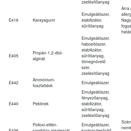
zselésítőanyag
Arra
Emulgeálószer,
aller
E416
Karayagumi
stabilizátor,
Nagy
sűrítőanyag
fogy
hatá
Emulgeálószer,
habosítószer,
stabilizátor,
Propán-1,2-diol-
E405
sűrítőanyag,
alginát
tömegnövelő
szer,
zselésítőanyag
Ammónium-
E442
Emulgeálószer
foszfatidok
Emulgeálószer,
fényezőanyag,
E440
Pektinek
stabilizátor,
sűrítőanyag,
zselésítőanyag
Szám
Polioxi-etilén-
Emulgeálószer,
nemk
E436
szorbitan-trisztearát
kontraszterősítő,