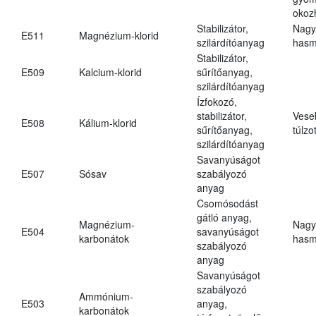
okoz
Stabilizátor,
Nagy
E511
Magnézium-klorid
szilárdítóanyag
hasm
Stabilizátor,
E509
Kalcium-klorid
sűrítőanyag,
szilárdítóanyag
Ízfokozó,
stabilizátor,
Vese
E508
Kálium-klorid
sűrítőanyag,
túlzo
szilárdítóanyag
Savanyúságot
E507
Sósav
szabályozó
anyag
Csomósodást
gátló anyag,
Magnézium-
Nagy
E504
savanyúságot
karbonátok
hasm
szabályozó
anyag
Savanyúságot
szabályozó
Ammónium-
E503
anyag,
karbonátok