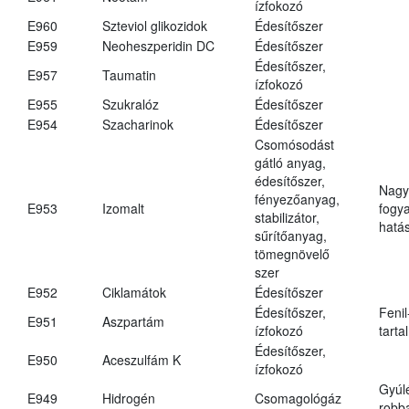
ízfokozó
E960
Szteviol glikozidok
Édesítőszer
E959
Neoheszperidin DC
Édesítőszer
Édesítőszer,
E957
Taumatin
ízfokozó
E955
Szukralóz
Édesítőszer
E954
Szacharinok
Édesítőszer
Csomósodást
gátló anyag,
édesítőszer,
Nagy
fényezőanyag,
E953
Izomalt
fogy
stabilizátor,
hatá
sűrítőanyag,
tömegnövelő
szer
E952
Ciklamátok
Édesítőszer
Édesítőszer,
Fenil
E951
Aszpartám
ízfokozó
tarta
Édesítőszer,
E950
Aceszulfám K
ízfokozó
Gyúl
E949
Hidrogén
Csomagológáz
robba