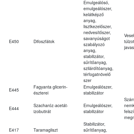
Emulgeálósó,
emulgeálószer,
kelátképző
anyag,
lisztkezelőszer,
nedvesítőszer,
Vese
savanyúságot
E450
Difoszfátok
túlzo
szabályozó
javas
anyag,
stabilizátor,
sűrítőanyag,
szilárdítóanyag,
térfogatnövelő
szer
Fagyanta glicerin-
Emulgeálószer,
E445
észterei
stabilizátor
Szám
Szacharóz-acetát-
Emulgeálószer,
nemk
E444
izobutirát
stabilizátor
felsz
megn
Stabilizátor,
E417
Taramagliszt
sűrítőanyag,