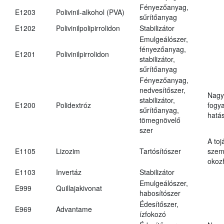
Fényezőanyag,
E1203
Polivinil-alkohol (PVA)
sűrítőanyag
E1202
Polivinilpolipirrolidon
Stabilizátor
Emulgeálószer,
fényezőanyag,
E1201
Polivinilpirrolidon
stabilizátor,
sűrítőanyag
Fényezőanyag,
nedvesítőszer,
Nagy
stabilizátor,
E1200
Polidextróz
fogy
sűrítőanyag,
hatá
tömegnövelő
szer
A toj
E1105
Lizozim
Tartósítószer
szem
okoz
E1103
Invertáz
Stabilizátor
Emulgeálószer,
E999
Quillajakivonat
habosítószer
Édesítőszer,
E969
Advantame
ízfokozó