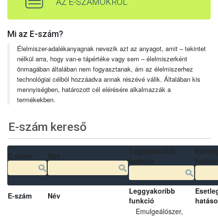
AZ E-SZÁMOKRÓL
Mi az E-szám?
Élelmiszer-adalékanyagnak nevezik azt az anyagot, amit – tekintet
nélkül arra, hogy van-e tápértéke vagy sem – élelmiszerként
önmagában általában nem fogyasztanak, ám az élelmiszerhez
technológiai célból hozzáadva annak részévé válik. Általában kis
mennyiségben, határozott cél elérésére alkalmazzák a
termékekben.
E-szám kereső
Leggyakoribb
Esetle
E-szám
Név
funkció
hatás
Leggyakoribb
Esetle
E-szám
Név
funkció
hatás
Emulgeálószer,