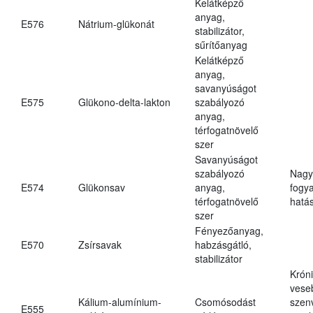
Kelátképző
anyag,
E576
Nátrium-glükonát
stabilizátor,
sűrítőanyag
Kelátképző
anyag,
savanyúságot
E575
Glükono-delta-lakton
szabályozó
anyag,
térfogatnövelő
szer
Savanyúságot
szabályozó
Nagy
E574
Glükonsav
anyag,
fogy
térfogatnövelő
hatá
szer
Fényezőanyag,
E570
Zsírsavak
habzásgátló,
stabilizátor
Krón
vese
Kálium-alumínium-
Csomósodást
szen
E555