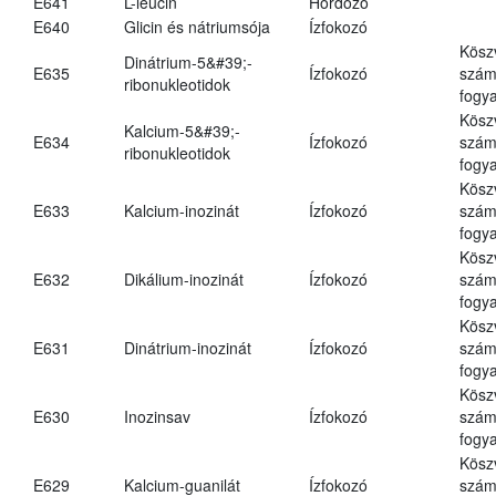
E641
L-leucin
Hordozó
E640
Glicin és nátriumsója
Ízfokozó
Kösz
Dinátrium-5&#39;-
E635
Ízfokozó
számá
ribonukleotidok
fogya
Kösz
Kalcium-5&#39;-
E634
Ízfokozó
számá
ribonukleotidok
fogya
Kösz
E633
Kalcium-inozinát
Ízfokozó
számá
fogya
Kösz
E632
Dikálium-inozinát
Ízfokozó
számá
fogya
Kösz
E631
Dinátrium-inozinát
Ízfokozó
számá
fogya
Kösz
E630
Inozinsav
Ízfokozó
számá
fogya
Kösz
E629
Kalcium-guanilát
Ízfokozó
számá