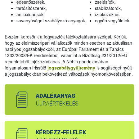
édesítőszerek,
zselésítők,
tartósítószerek,
stabilizátorok,
antioxidánsok,
ízfokozók és
savanyúságot szabályozó anyagok,
egyéb vegyületek.
E-szám keresőnk a fogyasztók tájékoztatására szolgál. Kérjük,
hogy az élelmiszeripari vállalkozók minden esetben az aktuálisan
hatályos jogszabályokból, az Európai Parlament és a Tanács
1333/2008/EK rendeletéből, valamint a Bizottság 231/2012/EU
rendeletéből tájékozódjanak. A Nébih gondozásában
folyamatosan frissülő
jogszabálygyűjtemény
is segítséget nyújt
a jogszabályokban bekövetkező változások nyomonkövetésében.
ADALÉKANYAG
ÚJRAÉRTÉKELÉS
KÉRDEZZ-FELELEK