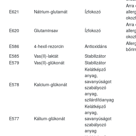
Arra
E621
Nátrium-glutamát
Ízfokozó
aller
okoz
Arra
E620
Glutaminsav
Ízfokozó
aller
okoz
Aller
E586
4-hexil-rezorcin
Antioxidáns
bőrir
E585
Vas(II)-laktát
Stabilizátor
E579
Vas(II)-glükonát
Stabilizátor
Kelátképző
anyag,
savanyúságot
E578
Kalcium-glükonát
szabályozó
anyag,
szilárdítóanyag
Kelátképző
anyag,
E577
Kálium-glükonát
savanyúságot
szabályozó
anyag