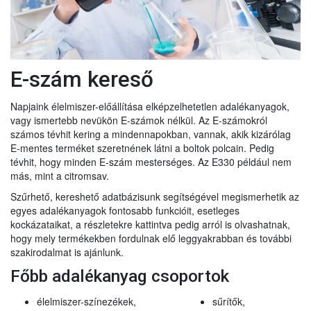
E-szám kereső
Napjaink élelmiszer-előállítása elképzelhetetlen adalékanyagok,
vagy ismertebb nevükön E-számok nélkül. Az E-számokról
számos tévhit kering a mindennapokban, vannak, akik kizárólag
E-mentes terméket szeretnének látni a boltok polcain. Pedig
tévhit, hogy minden E-szám mesterséges. Az E330 például nem
más, mint a citromsav.
Szűrhető, kereshető adatbázisunk segítségével megismerhetik az
egyes adalékanyagok fontosabb funkcióit, esetleges
kockázataikat, a részletekre kattintva pedig arról is olvashatnak,
hogy mely termékekben fordulnak elő leggyakrabban és további
szakirodalmat is ajánlunk.
Főbb adalékanyag csoportok
élelmiszer-színezékek,
sűrítők,