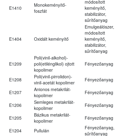
módosított
Monokeményítő-
E1410
keményítő,
foszfát
stabilizátor,
sűrítőanyag
Emulgeálószer,
módosított
E1404
Oxidált keményítő
keményítő,
stabilizátor,
sűrítőanyag
Poli(vinil-alkohol)-
E1209
poli(etilénglikol) ojtott
Fényezőanyag
kopolimer
Poli(vinil-pirrolidon)-
E1208
Fényezőanyag
vinil-acetát kopolimer
Anionos metakrilát-
E1207
Fényezőanyag
kopolimer
Semleges metakrilát-
E1206
Fényezőanyag
kopolimer
Bázikus metakrilát-
E1205
Fényezőanyag
kopolimer
Fényezőanyag,
E1204
Pullulán
sűrítőanyag