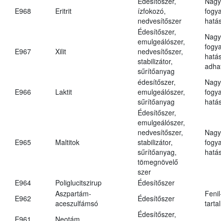
Édesítőszer,
Nagy
E968
Eritrit
ízfokozó,
fogy
nedvesítőszer
hatá
Édesítőszer,
Nagy
emulgeálószer,
fogy
E967
Xilit
nedvesítőszer,
hatá
stabilizátor,
adha
sűrítőanyag
édesítőszer,
Nagy
E966
Laktit
emulgeálószer,
fogy
sűrítőanyag
hatá
Édesítőszer,
emulgeálószer,
nedvesítőszer,
Nagy
E965
Maltitok
stabilizátor,
fogy
sűrítőanyag,
hatá
tömegnövelő
szer
E964
Poliglucitszirup
Édesítőszer
Aszpartám-
Fenil
E962
Édesítőszer
aceszulfámsó
tarta
Édesítőszer,
E961
Neotám