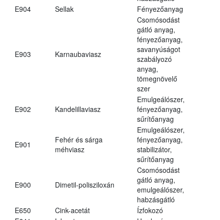
E904
Sellak
Fényezőanyag
Csomósodást
gátló anyag,
fényezőanyag,
savanyúságot
E903
Karnaubaviasz
szabályozó
anyag,
tömegnövelő
szer
Emulgeálószer,
E902
Kandelillaviasz
fényezőanyag,
sűrítőanyag
Emulgeálószer,
Fehér és sárga
fényezőanyag,
E901
méhviasz
stabilizátor,
sűrítőanyag
Csomósodást
gátló anyag,
E900
Dimetil-polisziloxán
emulgeálószer,
habzásgátló
E650
Cink-acetát
Ízfokozó