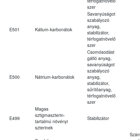
térfogatnövelő
szer
Savanyúságot
szabályozó
anyag,
E501
Kálium-karbonátok
stabilizátor,
térfogatnövelő
szer
Csomósodást
gátló anyag,
savanyúságot
szabályozó
E500
Nátrium-karbonátok
anyag,
stabilizátor,
sűrítőanyag,
térfogatnövelő
szer
Magas
sztigmaszterin-
E499
Stabilizátor
tartalmú növényi
szterinek
Szám