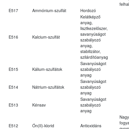
felh
E517
Ammónium-szulfát
Hordozó
Kelátképző
anyag,
lisztkezelőszer,
savanyúságot
E516
Kalcium-szulfát
szabályozó
anyag,
stabilizátor,
szilárdítóanyag
Savanyúságot
E515
Kálium-szulfátok
szabályozó
anyag
Savanyúságot
E514
Nátrium-szulfátok
szabályozó
anyag
Savanyúságot
E513
Kénsav
szabályozó
anyag
Nagy
fogy
E512
Ón(II)-klorid
Antioxidáns
gyom