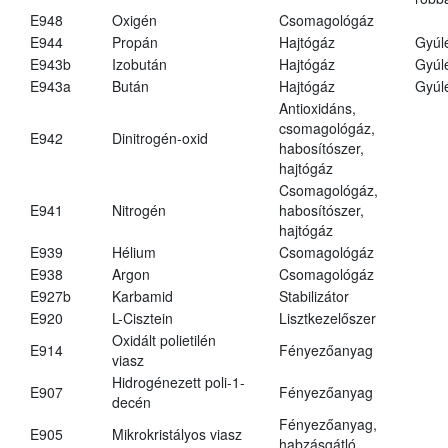
E948
Oxigén
Csomagológáz
E944
Propán
Hajtógáz
Gyúl
E943b
Izobután
Hajtógáz
Gyúl
E943a
Bután
Hajtógáz
Gyúl
Antioxidáns,
csomagológáz,
E942
Dinitrogén-oxid
habosítószer,
hajtógáz
Csomagológáz,
E941
Nitrogén
habosítószer,
hajtógáz
E939
Hélium
Csomagológáz
E938
Argon
Csomagológáz
E927b
Karbamid
Stabilizátor
E920
L-Cisztein
Lisztkezelőszer
Oxidált polietilén
E914
Fényezőanyag
viasz
Hidrogénezett poli-1-
E907
Fényezőanyag
decén
Fényezőanyag,
E905
Mikrokristályos viasz
habzásgátló