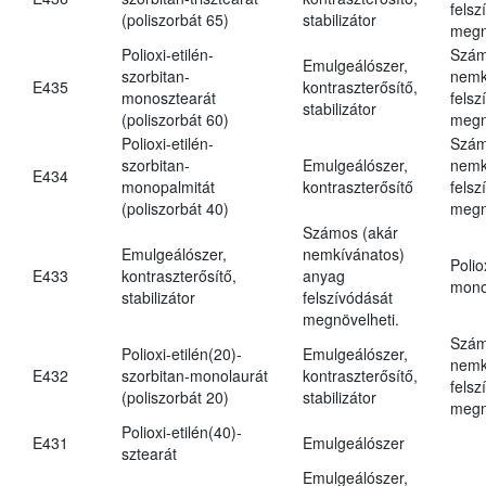
felsz
(poliszorbát 65)
stabilizátor
megn
Polioxi-etilén-
Szám
Emulgeálószer,
szorbitan-
nemk
E435
kontraszterősítő,
monosztearát
felsz
stabilizátor
(poliszorbát 60)
megn
Polioxi-etilén-
Szám
szorbitan-
Emulgeálószer,
nemk
E434
monopalmitát
kontraszterősítő
felsz
(poliszorbát 40)
megn
Számos (akár
Emulgeálószer,
nemkívánatos)
Polio
E433
kontraszterősítő,
anyag
mono
stabilizátor
felszívódását
megnövelheti.
Szám
Polioxi-etilén(20)-
Emulgeálószer,
nemk
E432
szorbitan-monolaurát
kontraszterősítő,
felsz
(poliszorbát 20)
stabilizátor
megn
Polioxi-etilén(40)-
E431
Emulgeálószer
sztearát
Emulgeálószer,