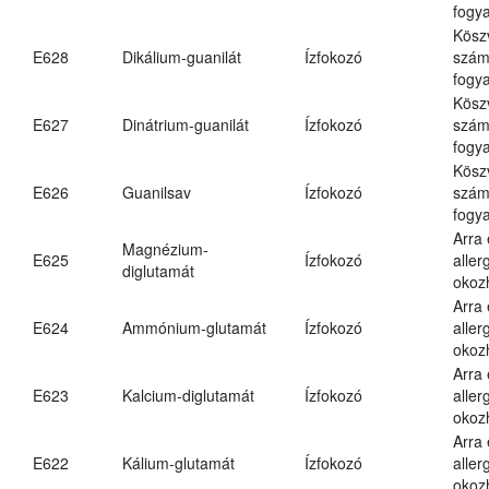
fogya
Kösz
E628
Dikálium-guanilát
Ízfokozó
számá
fogya
Kösz
E627
Dinátrium-guanilát
Ízfokozó
számá
fogya
Kösz
E626
Guanilsav
Ízfokozó
számá
fogya
Arra
Magnézium-
E625
Ízfokozó
aller
diglutamát
okoz
Arra
E624
Ammónium-glutamát
Ízfokozó
aller
okoz
Arra
E623
Kalcium-diglutamát
Ízfokozó
aller
okoz
Arra
E622
Kálium-glutamát
Ízfokozó
aller
okoz