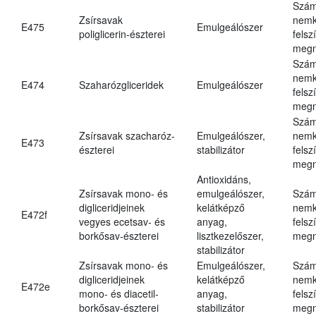
Szám
Zsírsavak
nemk
E475
Emulgeálószer
poliglicerin-észterei
felsz
megn
Szám
nemk
E474
Szaharózgliceridek
Emulgeálószer
felsz
megn
Szám
Zsírsavak szacharóz-
Emulgeálószer,
nemk
E473
észterei
stabilizátor
felsz
megn
Antioxidáns,
Zsírsavak mono- és
emulgeálószer,
Szám
digliceridjeinek
kelátképző
nemk
E472f
vegyes ecetsav- és
anyag,
felsz
borkősav-észterei
lisztkezelőszer,
megn
stabilizátor
Zsírsavak mono- és
Emulgeálószer,
Szám
digliceridjeinek
kelátképző
nemk
E472e
mono- és diacetil-
anyag,
felsz
borkősav-észterei
stabilizátor
megn