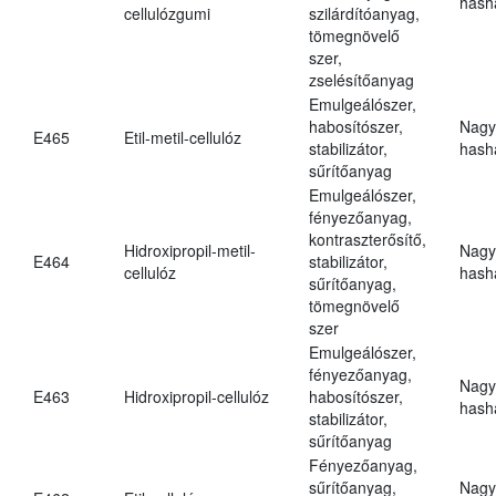
hasha
cellulózgumi
szilárdítóanyag,
tömegnövelő
szer,
zselésítőanyag
Emulgeálószer,
habosítószer,
Nagy
E465
Etil-metil-cellulóz
stabilizátor,
hasha
sűrítőanyag
Emulgeálószer,
fényezőanyag,
kontraszterősítő,
Hidroxipropil-metil-
Nagy
E464
stabilizátor,
cellulóz
hasha
sűrítőanyag,
tömegnövelő
szer
Emulgeálószer,
fényezőanyag,
Nagy
E463
Hidroxipropil-cellulóz
habosítószer,
hasha
stabilizátor,
sűrítőanyag
Fényezőanyag,
sűrítőanyag,
Nagy