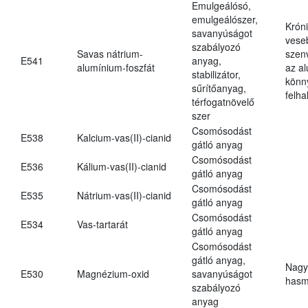
Emulgeálósó,
emulgeálószer,
Krón
savanyúságot
vese
szabályozó
Savas nátrium-
szen
E541
anyag,
alumínium-foszfát
az a
stabilizátor,
könn
sűrítőanyag,
felh
térfogatnövelő
szer
Csomósodást
E538
Kalcium-vas(II)-cianid
gátló anyag
Csomósodást
E536
Kálium-vas(II)-cianid
gátló anyag
Csomósodást
E535
Nátrium-vas(II)-cianid
gátló anyag
Csomósodást
E534
Vas-tartarát
gátló anyag
Csomósodást
gátló anyag,
Nagy
E530
Magnézium-oxid
savanyúságot
hasm
szabályozó
anyag