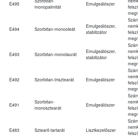
Szorbitan-
nemk
E495
Emulgeálószer
monopalmitát
felsz
megn
Szám
Emulgeálószer,
nemk
E494
Szorbitan-monooleát
stabilizátor
felsz
megn
Szám
Emulgeálószer,
nemk
E493
Szorbitan-monolaurát
stabilizátor
felsz
megn
Szám
nemk
E492
Szorbitan-trisztearát
Emulgeálószer
felsz
megn
Szám
Szorbitan-
nemk
E491
Emulgeálószer
monosztearát
felsz
megn
Szám
nemk
E483
Sztearil-tartarát
Lisztkezelőszer
felsz