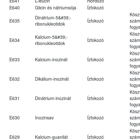
E641
L-leucin
Hordozó
E640
Glicin és nátriumsója
Ízfokozó
Kösz
Dinátrium-5&#39;-
E635
Ízfokozó
számá
ribonukleotidok
fogya
Kösz
Kalcium-5&#39;-
E634
Ízfokozó
számá
ribonukleotidok
fogya
Kösz
E633
Kalcium-inozinát
Ízfokozó
számá
fogya
Kösz
E632
Dikálium-inozinát
Ízfokozó
számá
fogya
Kösz
E631
Dinátrium-inozinát
Ízfokozó
számá
fogya
Kösz
E630
Inozinsav
Ízfokozó
számá
fogya
Kösz
E629
Kalcium-guanilát
Ízfokozó
számá