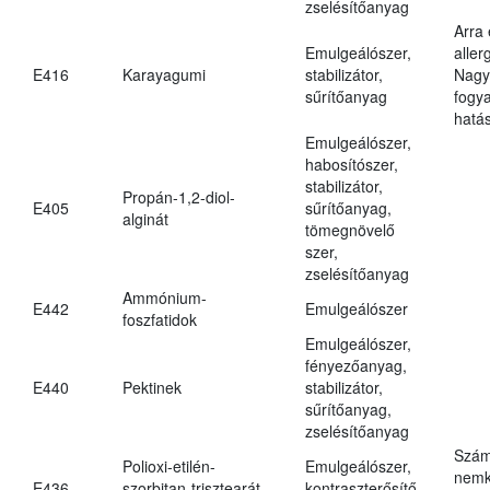
zselésítőanyag
Arra
Emulgeálószer,
aller
E416
Karayagumi
stabilizátor,
Nagy
sűrítőanyag
fogy
hatá
Emulgeálószer,
habosítószer,
stabilizátor,
Propán-1,2-diol-
E405
sűrítőanyag,
alginát
tömegnövelő
szer,
zselésítőanyag
Ammónium-
E442
Emulgeálószer
foszfatidok
Emulgeálószer,
fényezőanyag,
E440
Pektinek
stabilizátor,
sűrítőanyag,
zselésítőanyag
Szám
Polioxi-etilén-
Emulgeálószer,
nemk
E436
szorbitan-trisztearát
kontraszterősítő,