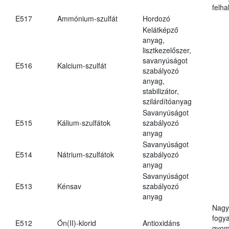
felh
E517
Ammónium-szulfát
Hordozó
Kelátképző
anyag,
lisztkezelőszer,
savanyúságot
E516
Kalcium-szulfát
szabályozó
anyag,
stabilizátor,
szilárdítóanyag
Savanyúságot
E515
Kálium-szulfátok
szabályozó
anyag
Savanyúságot
E514
Nátrium-szulfátok
szabályozó
anyag
Savanyúságot
E513
Kénsav
szabályozó
anyag
Nagy
fogy
E512
Ón(II)-klorid
Antioxidáns
gyom