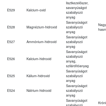
lisztkezelőszer,
savanyúságot
E529
Kalcium-oxid
szabályozó
anyag
Savanyúságot
Nagy
E528
Magnézium-hidroxid
szabályozó
hasm
anyag
Savanyúságot
E527
Ammónium-hidroxid
szabályozó
anyag
Savanyúságot
szabályozó
E526
Kalcium-hidroxid
anyag,
szilárdítóanyag
Savanyúságot
E525
Kálium-hidroxid
szabályozó
anyag
Savanyúságot
E524
Nátrium-hidroxid
szabályozó
anyag
Savanyúságot
Krón
szabályozó