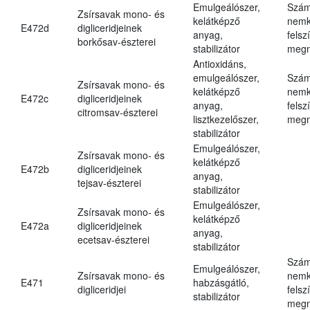
Emulgeálószer,
Szám
Zsírsavak mono- és
kelátképző
nemk
E472d
digliceridjeinek
anyag,
felsz
borkősav-észterei
stabilizátor
megn
Antioxidáns,
emulgeálószer,
Szám
Zsírsavak mono- és
kelátképző
nemk
E472c
digliceridjeinek
anyag,
felsz
citromsav-észterei
lisztkezelőszer,
megn
stabilizátor
Emulgeálószer,
Zsírsavak mono- és
kelátképző
E472b
digliceridjeinek
anyag,
tejsav-észterei
stabilizátor
Emulgeálószer,
Zsírsavak mono- és
kelátképző
E472a
digliceridjeinek
anyag,
ecetsav-észterei
stabilizátor
Szám
Emulgeálószer,
Zsírsavak mono- és
nemk
E471
habzásgátló,
digliceridjei
felsz
stabilizátor
megn