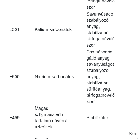
térfogatnövelő
szer
Savanyúságot
szabályozó
anyag,
E501
Kálium-karbonátok
stabilizátor,
térfogatnövelő
szer
Csomósodást
gátló anyag,
savanyúságot
szabályozó
E500
Nátrium-karbonátok
anyag,
stabilizátor,
sűrítőanyag,
térfogatnövelő
szer
Magas
sztigmaszterin-
E499
Stabilizátor
tartalmú növényi
szterinek
Szám