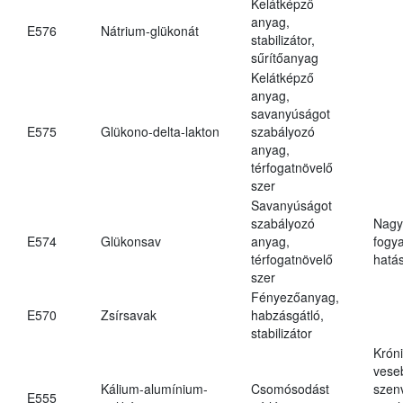
Kelátképző
anyag,
E576
Nátrium-glükonát
stabilizátor,
sűrítőanyag
Kelátképző
anyag,
savanyúságot
E575
Glükono-delta-lakton
szabályozó
anyag,
térfogatnövelő
szer
Savanyúságot
szabályozó
Nagy
E574
Glükonsav
anyag,
fogy
térfogatnövelő
hatá
szer
Fényezőanyag,
E570
Zsírsavak
habzásgátló,
stabilizátor
Krón
vese
Kálium-alumínium-
Csomósodást
szen
E555