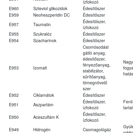
ízfokozó
E960
Szteviol glikozidok
Édesítőszer
E959
Neoheszperidin DC
Édesítőszer
Édesítőszer,
E957
Taumatin
ízfokozó
E955
Szukralóz
Édesítőszer
E954
Szacharinok
Édesítőszer
Csomósodást
gátló anyag,
édesítőszer,
Nagy
fényezőanyag,
E953
Izomalt
fogy
stabilizátor,
hatá
sűrítőanyag,
tömegnövelő
szer
E952
Ciklamátok
Édesítőszer
Édesítőszer,
Fenil
E951
Aszpartám
ízfokozó
tarta
Édesítőszer,
E950
Aceszulfám K
ízfokozó
Gyúl
E949
Hidrogén
Csomagológáz
robba