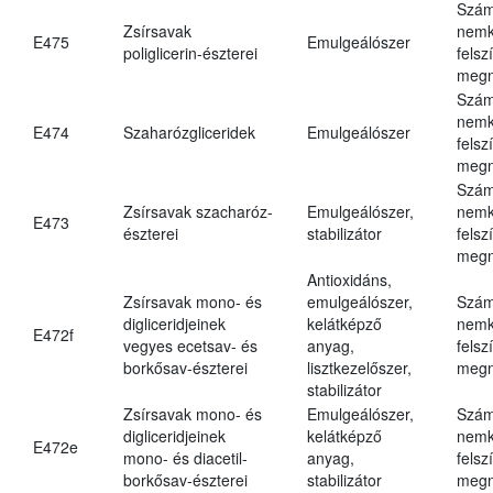
Szám
Zsírsavak
nemk
E475
Emulgeálószer
poliglicerin-észterei
felsz
megn
Szám
nemk
E474
Szaharózgliceridek
Emulgeálószer
felsz
megn
Szám
Zsírsavak szacharóz-
Emulgeálószer,
nemk
E473
észterei
stabilizátor
felsz
megn
Antioxidáns,
Zsírsavak mono- és
emulgeálószer,
Szám
digliceridjeinek
kelátképző
nemk
E472f
vegyes ecetsav- és
anyag,
felsz
borkősav-észterei
lisztkezelőszer,
megn
stabilizátor
Zsírsavak mono- és
Emulgeálószer,
Szám
digliceridjeinek
kelátképző
nemk
E472e
mono- és diacetil-
anyag,
felsz
borkősav-észterei
stabilizátor
megn