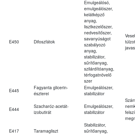
Emulgeálósó,
emulgeálószer,
kelátképző
anyag,
lisztkezelőszer,
nedvesítőszer,
Vese
savanyúságot
E450
Difoszfátok
túlzo
szabályozó
javas
anyag,
stabilizátor,
sűrítőanyag,
szilárdítóanyag,
térfogatnövelő
szer
Fagyanta glicerin-
Emulgeálószer,
E445
észterei
stabilizátor
Szám
Szacharóz-acetát-
Emulgeálószer,
nemk
E444
izobutirát
stabilizátor
felsz
megn
Stabilizátor,
E417
Taramagliszt
sűrítőanyag,