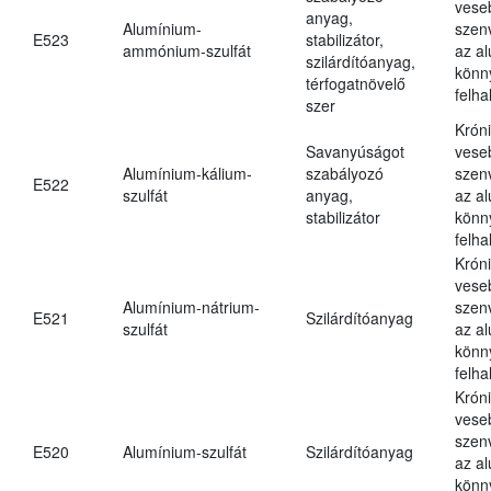
vese
anyag,
Alumínium-
szen
E523
stabilizátor,
ammónium-szulfát
az a
szilárdítóanyag,
könn
térfogatnövelő
felh
szer
Krón
Savanyúságot
vese
Alumínium-kálium-
szabályozó
szen
E522
szulfát
anyag,
az a
stabilizátor
könn
felh
Krón
vese
Alumínium-nátrium-
szen
E521
Szilárdítóanyag
szulfát
az a
könn
felh
Krón
vese
szen
E520
Alumínium-szulfát
Szilárdítóanyag
az a
könn