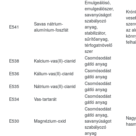
Emulgeálósó,
emulgeálószer,
Krón
savanyúságot
vese
szabályozó
Savas nátrium-
szen
E541
anyag,
alumínium-foszfát
az a
stabilizátor,
könn
sűrítőanyag,
felh
térfogatnövelő
szer
Csomósodást
E538
Kalcium-vas(II)-cianid
gátló anyag
Csomósodást
E536
Kálium-vas(II)-cianid
gátló anyag
Csomósodást
E535
Nátrium-vas(II)-cianid
gátló anyag
Csomósodást
E534
Vas-tartarát
gátló anyag
Csomósodást
gátló anyag,
Nagy
E530
Magnézium-oxid
savanyúságot
hasm
szabályozó
anyag