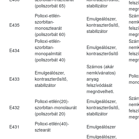
felsz
(poliszorbát 65)
stabilizátor
megn
Polioxi-etilén-
Szám
Emulgeálószer,
szorbitan-
nemk
E435
kontraszterősítő,
monosztearát
felsz
stabilizátor
(poliszorbát 60)
megn
Polioxi-etilén-
Szám
szorbitan-
Emulgeálószer,
nemk
E434
monopalmitát
kontraszterősítő
felsz
(poliszorbát 40)
megn
Számos (akár
Emulgeálószer,
nemkívánatos)
Polio
E433
kontraszterősítő,
anyag
mono
stabilizátor
felszívódását
megnövelheti.
Szám
Polioxi-etilén(20)-
Emulgeálószer,
nemk
E432
szorbitan-monolaurát
kontraszterősítő,
felsz
(poliszorbát 20)
stabilizátor
megn
Polioxi-etilén(40)-
E431
Emulgeálószer
sztearát
Emulgeálószer,