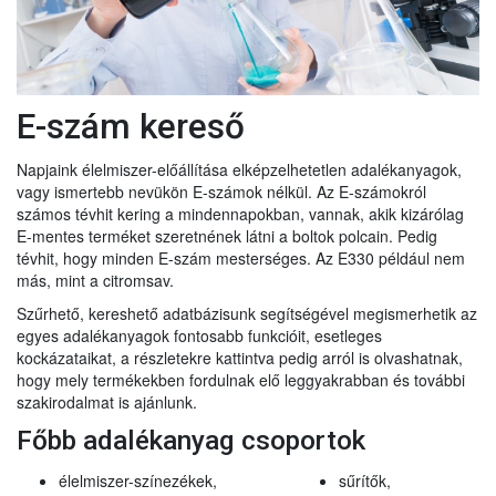
E-szám kereső
Napjaink élelmiszer-előállítása elképzelhetetlen adalékanyagok,
vagy ismertebb nevükön E-számok nélkül. Az E-számokról
számos tévhit kering a mindennapokban, vannak, akik kizárólag
E-mentes terméket szeretnének látni a boltok polcain. Pedig
tévhit, hogy minden E-szám mesterséges. Az E330 például nem
más, mint a citromsav.
Szűrhető, kereshető adatbázisunk segítségével megismerhetik az
egyes adalékanyagok fontosabb funkcióit, esetleges
kockázataikat, a részletekre kattintva pedig arról is olvashatnak,
hogy mely termékekben fordulnak elő leggyakrabban és további
szakirodalmat is ajánlunk.
Főbb adalékanyag csoportok
élelmiszer-színezékek,
sűrítők,