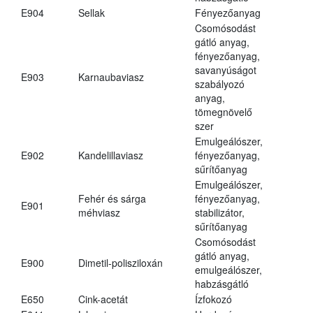
E904
Sellak
Fényezőanyag
Csomósodást
gátló anyag,
fényezőanyag,
savanyúságot
E903
Karnaubaviasz
szabályozó
anyag,
tömegnövelő
szer
Emulgeálószer,
E902
Kandelillaviasz
fényezőanyag,
sűrítőanyag
Emulgeálószer,
Fehér és sárga
fényezőanyag,
E901
méhviasz
stabilizátor,
sűrítőanyag
Csomósodást
gátló anyag,
E900
Dimetil-polisziloxán
emulgeálószer,
habzásgátló
E650
Cink-acetát
Ízfokozó