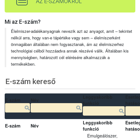
AZ E-SZÁMOKRÓL
Mi az E-szám?
Élelmiszer-adalékanyagnak nevezik azt az anyagot, amit – tekintet
nélkül arra, hogy van-e tápértéke vagy sem – élelmiszerként
önmagában általában nem fogyasztanak, ám az élelmiszerhez
technológiai célból hozzáadva annak részévé válik. Általában kis
mennyiségben, határozott cél elérésére alkalmazzák a
termékekben.
E-szám kereső
Leggyakoribb
Esetle
E-szám
Név
funkció
hatás
Leggyakoribb
Esetle
E-szám
Név
funkció
hatás
Emulgeálószer,