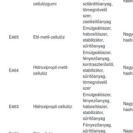
hasha
cellulózgumi
szilárdítóanyag,
tömegnövelő
szer,
zselésítőanyag
Emulgeálószer,
habosítószer,
Nagy
E465
Etil-metil-cellulóz
stabilizátor,
hasha
sűrítőanyag
Emulgeálószer,
fényezőanyag,
kontraszterősítő,
Hidroxipropil-metil-
Nagy
E464
stabilizátor,
cellulóz
hasha
sűrítőanyag,
tömegnövelő
szer
Emulgeálószer,
fényezőanyag,
Nagy
E463
Hidroxipropil-cellulóz
habosítószer,
hasha
stabilizátor,
sűrítőanyag
Fényezőanyag,
sűrítőanyag,
Nagy