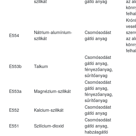
szilikát
gátló anyag
az a
könn
felh
Krón
vese
Nátrium-alumínium-
Csomósodást
szen
E554
szilikát
gátló anyag
az a
könn
felh
Csomósodást
gátló anyag,
E553b
Talkum
fényezőanyag,
sűrítőanyag
Csomósodást
gátló anyag,
E553a
Magnézium-szilikát
fényezőanyag,
sűrítőanyag
Csomósodást
E552
Kalcium-szilikát
gátló anyag
Csomósodást
E551
Szilícium-dioxid
gátló anyag,
habzásgátló