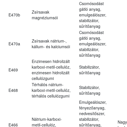
Csomósodást
gátló anyag,
Zsírsavak
E470b
emulgeálószer,
magnéziumsói
stabilizátor,
sűrítőanyag
Csomósodást
gátló anyag,
Zsírsavak nátrium-,
E470a
emulgeálószer,
kálium- és kalciumsói
stabilizátor,
sűrítőanyag
Enzimesen hidrolizált
karboxi-metil-cellulóz,
Stabilizátor,
E469
enzimesen hidrolizált
sűrítőanyag
cellulózgumi
Térhálós nátrium-
Stabilizátor,
E468
karboxi-metil-cellulóz,
sűrítőanyag
térhálós cellulózgumi
Emulgeálószer,
fényezőanyag,
nedvesítőszer,
Nátrium-karboxi-
stabilizátor,
Nagy
E466
metil-cellulóz,
sűrítőanyag,