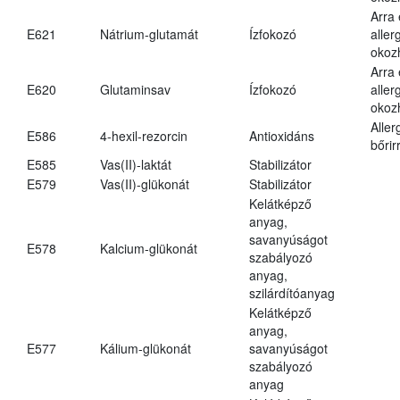
Arra
E621
Nátrium-glutamát
Ízfokozó
aller
okoz
Arra
E620
Glutaminsav
Ízfokozó
aller
okoz
Aller
E586
4-hexil-rezorcin
Antioxidáns
bőrir
E585
Vas(II)-laktát
Stabilizátor
E579
Vas(II)-glükonát
Stabilizátor
Kelátképző
anyag,
savanyúságot
E578
Kalcium-glükonát
szabályozó
anyag,
szilárdítóanyag
Kelátképző
anyag,
E577
Kálium-glükonát
savanyúságot
szabályozó
anyag