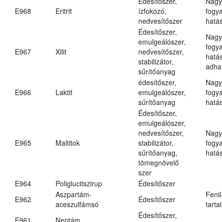
Édesítőszer,
Nagy
E968
Eritrit
ízfokozó,
fogy
nedvesítőszer
hatá
Édesítőszer,
Nagy
emulgeálószer,
fogy
E967
Xilit
nedvesítőszer,
hatá
stabilizátor,
adha
sűrítőanyag
édesítőszer,
Nagy
E966
Laktit
emulgeálószer,
fogy
sűrítőanyag
hatá
Édesítőszer,
emulgeálószer,
nedvesítőszer,
Nagy
E965
Maltitok
stabilizátor,
fogy
sűrítőanyag,
hatá
tömegnövelő
szer
E964
Poliglucitszirup
Édesítőszer
Aszpartám-
Fenil
E962
Édesítőszer
aceszulfámsó
tarta
Édesítőszer,
E961
Neotám