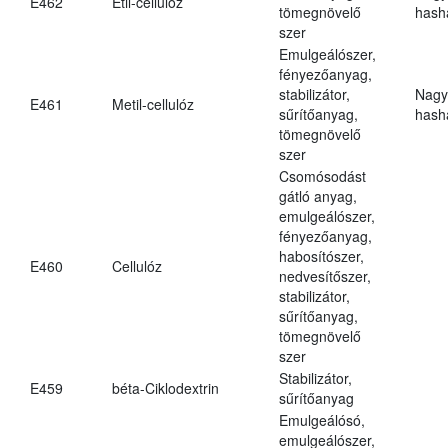
E462
Etil-cellulóz
tömegnövelő
hasha
szer
Emulgeálószer,
fényezőanyag,
stabilizátor,
Nagy
E461
Metil-cellulóz
sűrítőanyag,
hasha
tömegnövelő
szer
Csomósodást
gátló anyag,
emulgeálószer,
fényezőanyag,
habosítószer,
E460
Cellulóz
nedvesítőszer,
stabilizátor,
sűrítőanyag,
tömegnövelő
szer
Stabilizátor,
E459
béta-Ciklodextrin
sűrítőanyag
Emulgeálósó,
emulgeálószer,