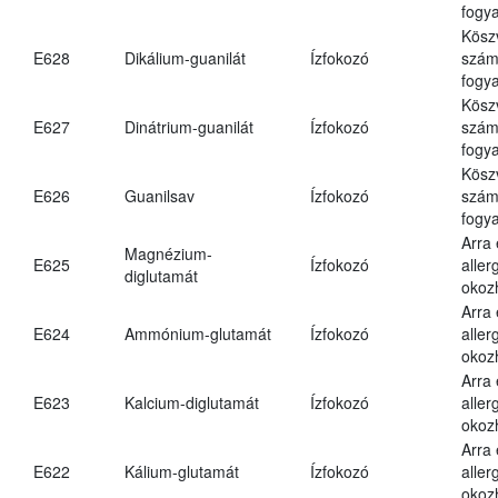
fogya
Kösz
E628
Dikálium-guanilát
Ízfokozó
számá
fogya
Kösz
E627
Dinátrium-guanilát
Ízfokozó
számá
fogya
Kösz
E626
Guanilsav
Ízfokozó
számá
fogya
Arra
Magnézium-
E625
Ízfokozó
aller
diglutamát
okoz
Arra
E624
Ammónium-glutamát
Ízfokozó
aller
okoz
Arra
E623
Kalcium-diglutamát
Ízfokozó
aller
okoz
Arra
E622
Kálium-glutamát
Ízfokozó
aller
okoz