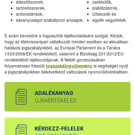
édesítőszerek,
zselésítők,
tartósítószerek,
stabilizátorok,
antioxidánsok,
ízfokozók és
savanyúságot szabályozó anyagok,
egyéb vegyületek.
E-szám keresőnk a fogyasztók tájékoztatására szolgál. Kérjük,
hogy az élelmiszeripari vállalkozók minden esetben az aktuálisan
hatályos jogszabályokból, az Európai Parlament és a Tanács
1333/2008/EK rendeletéből, valamint a Bizottság 231/2012/EU
rendeletéből tájékozódjanak. A Nébih gondozásában
folyamatosan frissülő
jogszabálygyűjtemény
is segítséget nyújt
a jogszabályokban bekövetkező változások nyomonkövetésében.
ADALÉKANYAG
ÚJRAÉRTÉKELÉS
KÉRDEZZ-FELELEK