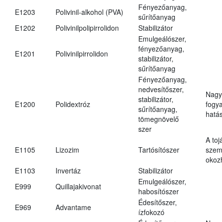
Fényezőanyag,
E1203
Polivinil-alkohol (PVA)
sűrítőanyag
E1202
Polivinilpolipirrolidon
Stabilizátor
Emulgeálószer,
fényezőanyag,
E1201
Polivinilpirrolidon
stabilizátor,
sűrítőanyag
Fényezőanyag,
nedvesítőszer,
Nagy
stabilizátor,
E1200
Polidextróz
fogy
sűrítőanyag,
hatá
tömegnövelő
szer
A toj
E1105
Lizozim
Tartósítószer
szem
okoz
E1103
Invertáz
Stabilizátor
Emulgeálószer,
E999
Quillajakivonat
habosítószer
Édesítőszer,
E969
Advantame
ízfokozó