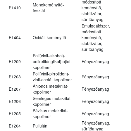
módosított
Monokeményítő-
E1410
keményítő,
foszfát
stabilizátor,
sűrítőanyag
Emulgeálószer,
módosított
E1404
Oxidált keményítő
keményítő,
stabilizátor,
sűrítőanyag
Poli(vinil-alkohol)-
E1209
poli(etilénglikol) ojtott
Fényezőanyag
kopolimer
Poli(vinil-pirrolidon)-
E1208
Fényezőanyag
vinil-acetát kopolimer
Anionos metakrilát-
E1207
Fényezőanyag
kopolimer
Semleges metakrilát-
E1206
Fényezőanyag
kopolimer
Bázikus metakrilát-
E1205
Fényezőanyag
kopolimer
Fényezőanyag,
E1204
Pullulán
sűrítőanyag