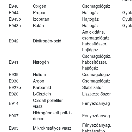
E948
Oxigén
Csomagológáz
E944
Propán
Hajtógáz
Gyúl
E943b
Izobután
Hajtógáz
Gyúl
E943a
Bután
Hajtógáz
Gyúl
Antioxidáns,
csomagológáz,
E942
Dinitrogén-oxid
habosítószer,
hajtógáz
Csomagológáz,
E941
Nitrogén
habosítószer,
hajtógáz
E939
Hélium
Csomagológáz
E938
Argon
Csomagológáz
E927b
Karbamid
Stabilizátor
E920
L-Cisztein
Lisztkezelőszer
Oxidált polietilén
E914
Fényezőanyag
viasz
Hidrogénezett poli-1-
E907
Fényezőanyag
decén
Fényezőanyag,
E905
Mikrokristályos viasz
habzásgátló