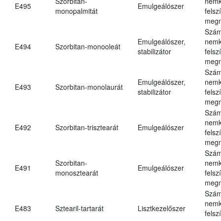
Szorbitan-
nemk
E495
Emulgeálószer
monopalmitát
felsz
megn
Szám
Emulgeálószer,
nemk
E494
Szorbitan-monooleát
stabilizátor
felsz
megn
Szám
Emulgeálószer,
nemk
E493
Szorbitan-monolaurát
stabilizátor
felsz
megn
Szám
nemk
E492
Szorbitan-trisztearát
Emulgeálószer
felsz
megn
Szám
Szorbitan-
nemk
E491
Emulgeálószer
monosztearát
felsz
megn
Szám
nemk
E483
Sztearil-tartarát
Lisztkezelőszer
felsz