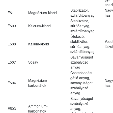
okoz
Stabilizátor,
Nagy
E511
Magnézium-klorid
szilárdítóanyag
hasm
Stabilizátor,
E509
Kalcium-klorid
sűrítőanyag,
szilárdítóanyag
Ízfokozó,
stabilizátor,
Vese
E508
Kálium-klorid
sűrítőanyag,
túlzo
szilárdítóanyag
Savanyúságot
E507
Sósav
szabályozó
anyag
Csomósodást
gátló anyag,
Magnézium-
Nagy
E504
savanyúságot
karbonátok
hasm
szabályozó
anyag
Savanyúságot
szabályozó
Ammónium-
E503
anyag,
karbonátok