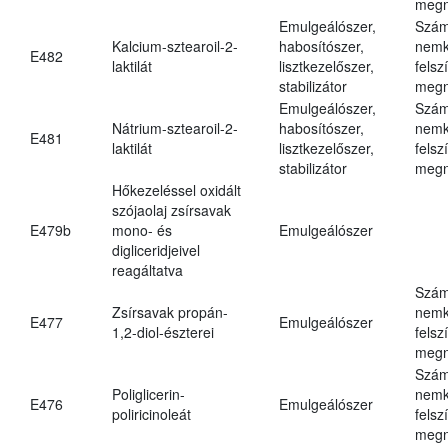
megn
Emulgeálószer,
Szám
Kalcium-sztearoil-2-
habosítószer,
nemk
E482
laktilát
lisztkezelőszer,
felsz
stabilizátor
megn
Emulgeálószer,
Szám
Nátrium-sztearoil-2-
habosítószer,
nemk
E481
laktilát
lisztkezelőszer,
felsz
stabilizátor
megn
Hőkezeléssel oxidált
szójaolaj zsírsavak
E479b
mono- és
Emulgeálószer
digliceridjeivel
reagáltatva
Szám
Zsírsavak propán-
nemk
E477
Emulgeálószer
1,2-diol-észterei
felsz
megn
Szám
Poliglicerin-
nemk
E476
Emulgeálószer
poliricinoleát
felsz
megn