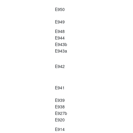
E950
E949
E948
E944
E943b
E943a
E942
E941
E939
E938
E927b
E920
E914