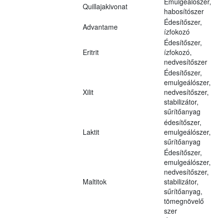
Emulgeálószer,
Quillajakivonat
habosítószer
Édesítőszer,
Advantame
ízfokozó
Édesítőszer,
Eritrit
ízfokozó,
nedvesítőszer
Édesítőszer,
emulgeálószer,
Xilit
nedvesítőszer,
stabilizátor,
sűrítőanyag
édesítőszer,
Laktit
emulgeálószer,
sűrítőanyag
Édesítőszer,
emulgeálószer,
nedvesítőszer,
Maltitok
stabilizátor,
sűrítőanyag,
tömegnövelő
szer