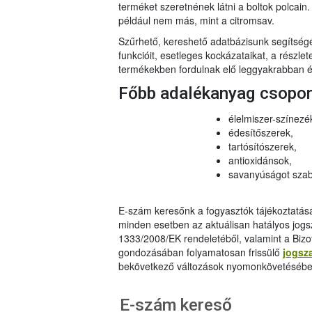
terméket szeretnének látni a boltok polcai
például nem más, mint a citromsav.
Szűrhető, kereshető adatbázisunk segítsé
funkcióit, esetleges kockázataikat, a részlet
termékekben fordulnak elő leggyakrabban és
Főbb adalékanyag csopo
élelmiszer-színezé
édesítőszerek,
tartósítószerek,
antioxidánsok,
savanyúságot szab
E-szám keresőnk a fogyasztók tájékoztatásár
minden esetben az aktuálisan hatályos jog
1333/2008/EK rendeletéből, valamint a Bizo
gondozásában folyamatosan frissülő
jogsz
bekövetkező változások nyomonkövetésébe
E-szám kereső