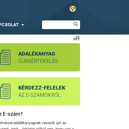
PCSOLAT
ADALÉKANYAG
ÚJRAÉRTÉKELÉS
KÉRDEZZ-FELELEK
AZ E-SZÁMOKRÓL
z E-szám?
elmiszer-adalékanyagnak nevezik azt az
yagot, amit – tekintet nélkül arra, hogy van-e