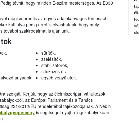
n. Pedig tévhit, hogy minden E-szám mesterséges. Az E330
tá
ál
gével megismerhetik az egyes adalékanyagok fontosabb
te
ekre kattintva pedig arról is olvashatnak, hogy mely
vá
 további szakirodalmat is ajánlunk.
el
rtok
kek,
sűrítők,
zselésítők,
stabilizátorok,
ízfokozók és
ályozó anyagok,
egyéb vegyületek.
a szolgál. Kérjük, hogy az élelmiszeripari vállalkozók
szabályokból, az Európai Parlament és a Tanács
ttság 231/2012/EU rendeletéből tájékozódjanak. A Nébih
abálygyűjtemény
is segítséget nyújt a jogszabályokban
n.