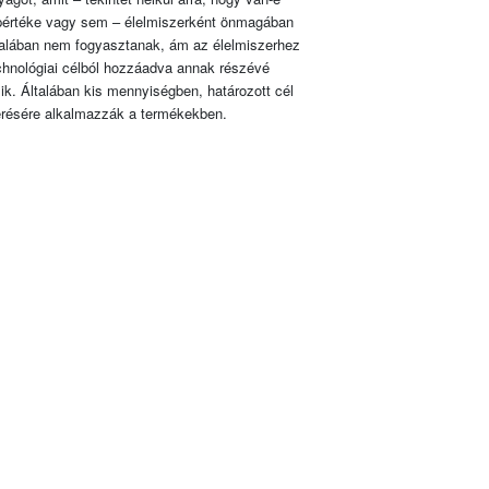
pértéke vagy sem – élelmiszerként önmagában
talában nem fogyasztanak, ám az élelmiszerhez
chnológiai célból hozzáadva annak részévé
lik. Általában kis mennyiségben, határozott cél
érésére alkalmazzák a termékekben.