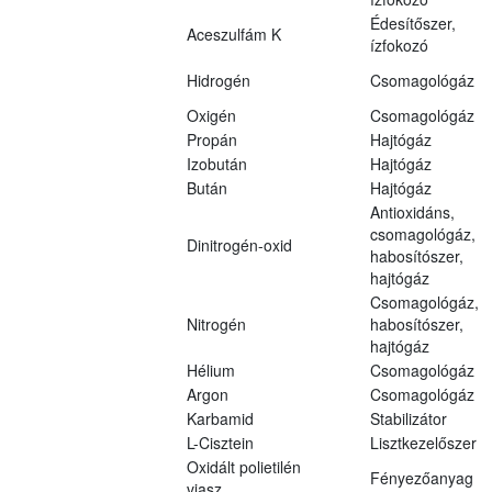
Édesítőszer,
Aceszulfám K
ízfokozó
Hidrogén
Csomagológáz
Oxigén
Csomagológáz
Propán
Hajtógáz
Izobután
Hajtógáz
Bután
Hajtógáz
Antioxidáns,
csomagológáz,
Dinitrogén-oxid
habosítószer,
hajtógáz
Csomagológáz,
Nitrogén
habosítószer,
hajtógáz
Hélium
Csomagológáz
Argon
Csomagológáz
Karbamid
Stabilizátor
L-Cisztein
Lisztkezelőszer
Oxidált polietilén
Fényezőanyag
viasz