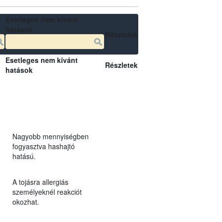
Esetleges nem kívánt
hatások
Részletek
Esetleges nem kívánt
Részletek
hatások
Nagyobb mennyiségben
fogyasztva hashajtó
hatású.
A tojásra allergiás
személyeknél reakciót
okozhat.