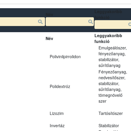
Leggyakoribb
Név
funkció
Leggyakoribb
Név
funkció
Emulgeálószer,
fényezőanyag,
Polivinilpirrolidon
stabilizátor,
sűrítőanyag
Fényezőanyag,
nedvesítőszer,
stabilizátor,
Polidextróz
sűrítőanyag,
tömegnövelő
szer
Lizozim
Tartósítószer
Invertáz
Stabilizátor