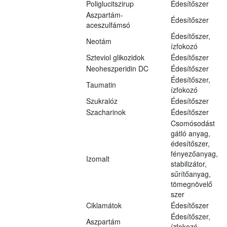
Poliglucitszirup
Édesítőszer
Aszpartám-
Édesítőszer
aceszulfámsó
Édesítőszer,
Neotám
ízfokozó
Szteviol glikozidok
Édesítőszer
Neoheszperidin DC
Édesítőszer
Édesítőszer,
Taumatin
ízfokozó
Szukralóz
Édesítőszer
Szacharinok
Édesítőszer
Csomósodást
gátló anyag,
édesítőszer,
fényezőanyag,
Izomalt
stabilizátor,
sűrítőanyag,
tömegnövelő
szer
Ciklamátok
Édesítőszer
Édesítőszer,
Aszpartám
ízfokozó