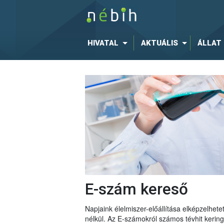
HIVATAL
AKTUÁLIS
ÁLLAT
E-szám kereső
Napjaink élelmiszer-előállítása elképzelhe
nélkül. Az E-számokról számos tévhit keri