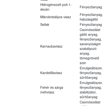
Hidrogénezett poli-1-
Fényezőanyag
decén
Fényezőanyag,
Mikrokristályos viasz
habzásgátló
Sellak
Fényezőanyag
Csomósodást
gátló anyag,
fényezőanyag,
savanyúságot
Karnaubaviasz
szabályozó
anyag,
tömegnövelő
szer
Emulgeálószer,
Kandelillaviasz
fényezőanyag,
sűrítőanyag
Emulgeálószer,
Fehér és sárga
fényezőanyag,
méhviasz
stabilizátor,
sűrítőanyag
Csomósodást