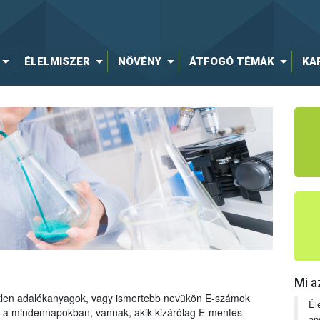
ÉLELMISZER
NÖVÉNY
ÁTFOGÓ TÉMÁK
KA
Mi a
tetlen adalékanyagok, vagy ismertebb nevükön E-számok
Él
ng a mindennapokban, vannak, akik kizárólag E-mentes
an