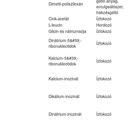
gátló anyag,
Dimetil-polisziloxán
emulgeálószer,
habzásgátló
Cink-acetát
Ízfokozó
L-leucin
Hordozó
Glicin és nátriumsója
Ízfokozó
Dinátrium-5&#39;-
Ízfokozó
ribonukleotidok
Kalcium-5&#39;-
Ízfokozó
ribonukleotidok
Kalcium-inozinát
Ízfokozó
Dikálium-inozinát
Ízfokozó
Dinátrium-inozinát
Ízfokozó